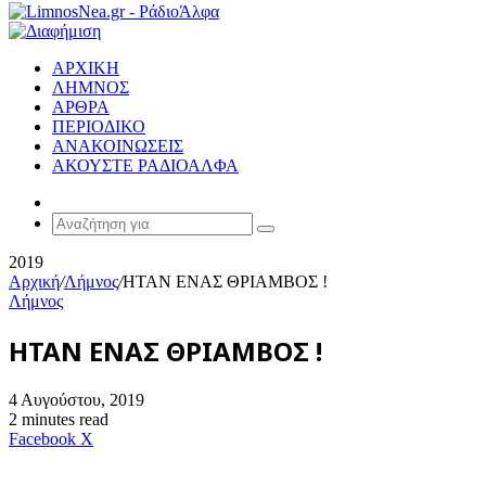
ΑΡΧΙΚΗ
ΛΗΜΝΟΣ
ΑΡΘΡΑ
ΠΕΡΙΟΔΙΚΟ
ΑΝΑΚΟΙΝΩΣΕΙΣ
ΑΚΟΥΣΤΕ ΡΑΔΙΟΑΛΦΑ
Random
Article
Αναζήτηση
για
2019
Αρχική
/
Λήμνος
/
ΗΤΑΝ ΕΝΑΣ ΘΡΙΑΜΒΟΣ !
Λήμνος
ΗΤΑΝ ΕΝΑΣ ΘΡΙΑΜΒΟΣ !
4 Αυγούστου, 2019
2 minutes read
Messenger
Messenger
WhatsApp
Viber
Κοινοποίηση
Facebook
X
μέσω
E-