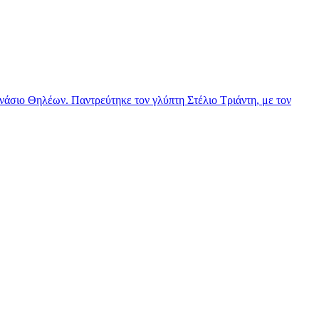
νάσιο Θηλέων. Παντρεύτηκε τον γλύπτη Στέλιο Τριάντη, με τον