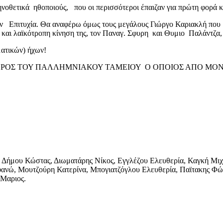
θετικά ηθοποιούς, που οι περισσότεροι έπαιζαν για πρώτη φορά και
ν Επιτυχία. Θα αναφέρω όμως τους μεγάλους Γιώργο Καριακλή που μ
και λαϊκότροπη κίνηση της, τον Παναγ. Σφυρη και Θυμιο Παλάντζα, 
ματικών) ήχων!
ΧΩΡΟΣ ΤΟΥ ΠΑΛΛΗΜΝΙΑΚΟΥ ΤΑΜΕΙΟΥ Ο ΟΠΟΙΟΣ ΑΠΟ ΜΟ
Δήμου Κώστας, Διωματάρης Νίκος, Εγγλέζου Ελευθερία, Καγκή Μιχα
ανώ, Μουτζούρη Κατερίνα, Μπογιατζόγλου Ελευθερία, Παϊτακης Φώτ
 Μαριος.