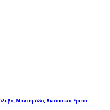
όλυβο, Μανταμάδο, Αγιάσο και Ερεσό