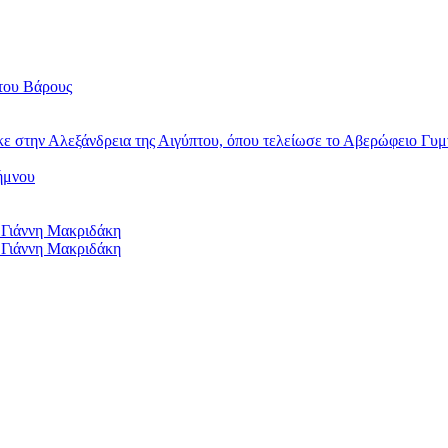
του Βάρους
κε στην Αλεξάνδρεια της Αιγύπτου, όπου τελείωσε το Αβερώφειο Γυμ
ήμνου
 Γιάννη Μακριδάκη
 Γιάννη Μακριδάκη