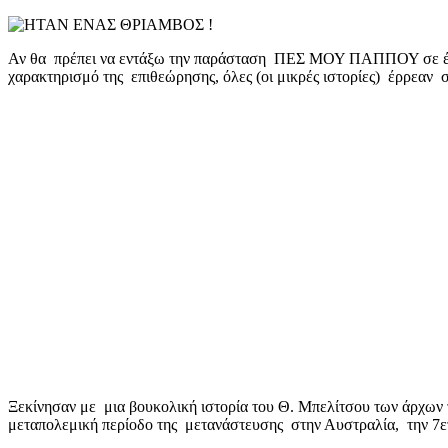
mail
Αν θα πρέπει να εντάξω την παράσταση ΠΕΣ ΜΟΥ ΠΑΠΠΟΥ σε ένα θεα
χαρακτηρισμό της επιθεώρησης, όλες (οι μικρές ιστορίες) έρρεαν 
Ξεκίνησαν με μια βουκολική ιστορία του Θ. Μπελίτσου των άρχων το
μεταπολεμική περίοδο της μετανάστευσης στην Αυστραλία, την 7ετ