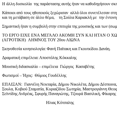
Η άλλη δυσκολία της παράστασης αυτής ήταν να καθοδηγήσουν σκηνο
Κάποιοι από τους ηθοποιούς ξεχώρισαν αλλά όλοι συνετέλεσαν στη
και τη μετάβαση σε άλλο θέμα, τη Σούλα Καριακλή με την έντονη 
Σημαντική ήταν η συμβολή στην επιτυχία της μουσικής και των (σω
ΤΟ ΕΡΓΟ ΕΙΧΕ ΕΝΑ ΜΕΓΑΛΟ ΑΚΟΜΗ ΣΥΝ ΚΑΙ ΗΤΑΝ Ο 
(ΑΓΡΟΤΙΚΗ) ΛΗΜΝΟΣ ΤΟΥ 20ου ΑΙΩΝΑ
Σκηνοθεσία κινησιολογία: Φανή Παϊτακη και Γκουτκίδου Δανάη.
Δραματική επιμέλεια: Αποστόλης Κόκκαλης
Μουσική διδασκαλία – επιμέλεια Γιώργος Κασαβέτης
Φωτισμοί – Ήχος: Θύμιος Γουδέλλης
ΕΠΑΙΞΑΝ: Γιαννέλη Νεκταρία, Δήμου Νικολέτα, Δήμου Δέσποινα, 
Σουλα, Κοβιού Σταματία, Κυριαζίδου Σωτηρία, Μαστρογιάννη Θεοφ
Σεϊντίδης Ανδρέας, Σφυρής Παναγιώτης, Τζουρά Βασιλική, Φίκαρης
Ηλιας Κότσαλης