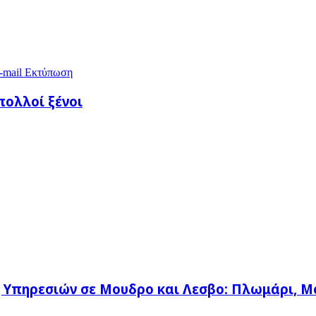
-mail
Εκτύπωση
πολλοί ξένοι
η Υπηρεσιών σε Μουδρο και Λεσβο: Πλωμάρι, Μ