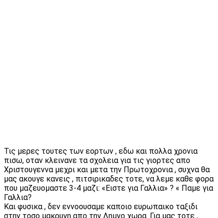
Τις μερες τουτες των εορτων , εδω και πολλα χρονια
πισω, οταν κλεινανε τα σχολεια για τις γιορτες απο
Χριστουγεννα μεχρι και μετα την Πρωτοχρονια , συχνα θα
μας ακουγε κανεις , πιτσιρικαδες τοτε, να λεμε καθε φορα
που μαζευομαστε 3-4 μαζι: «Ειστε για Γαλλια» ? « Παμε για
Γαλλια?
Και φυσικα , δεν εννοουσαμε καποιο ευρωπαικο ταξιδι
στην τοσο μακρυνη απο την Λημνο χωρα. Για μας τοτε ,