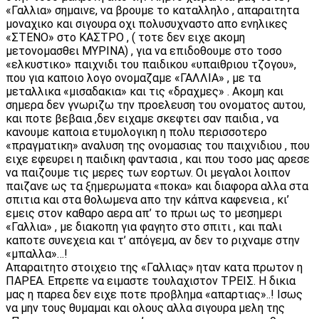
«Γαλλια» σημαινε, να βρουμε το καταλληλο , απαραιτητα
μοναχικο και σιγουρα οχι πολυσυχναστο απο ενηλικες
«ΣΤΕΝΟ» στο ΚΑΣΤΡΟ , ( τοτε δεν ειχε ακομη
μετονομασθει ΜΥΡΙΝΑ) , για να επιδοθουμε στο τοσο
«ελκυστικο» παιχνιδι του παιδικου «υπαιθριου τζογου»,
που για καποιο λογο ονομαζαμε «ΓΑΛΛΙΑ» , με τα
μεταλλικα «μισαδακια» και τις «δραχμες» . Ακομη και
σημερα δεν γνωριζω την προελευση του ονοματος αυτου,
και ποτε βεβαια ,δεν ειχαμε σκεφτει σαν παιδια , να
κανουμε καποια ετυμολογικη η πολυ περισσοτερο
«πραγματικη» αναλυση της ονομασιας του παιχνιδιου , που
ειχε εφευρει η παιδικη φαντασια , και που τοσο μας αρεσε
να παιζουμε τις μερες των εορτων. Οι μεγαλοι λοιπον
παιζανε ως τα ξημερωματα «ποκα» και διαφορα αλλα στα
σπιτια και στα θολωμενα απο την κάπνα καφενεια , κι’
εμεις στον καθαρο αερα απ’ το πρωι ως το μεσημερι
«Γαλλια» , με διακοπη για φαγητο στο σπιτι , και παλι
καποτε συνεχεια και τ’ απόγεμα, αν δεν το ριχναμε στην
«μπαλλα»…!
Απαραιτητο στοιχειο της «Γαλλιας» ηταν κατα πρωτον η
ΠΑΡΕΑ. Επρεπε να ειμαστε τουλαχιστον ΤΡΕΙΣ. Η δικια
μας η παρεα δεν ειχε ποτε προβλημα «απαρτιας»..! Ισως
να μην τους θυμαμαι και ολους αλλα σιγουρα μελη της