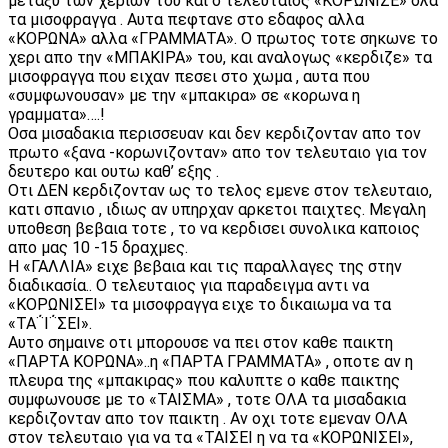
μεταξυ των χεριων του και ο τελευταιος «ΚΟΡΩΝΙΖΕ» ολα
τα μισοφραγγα . Αυτα πεφτανε στο εδαφος αλλα
«ΚΟΡΩΝΑ» αλλα «ΓΡΑΜΜΑΤΑ». Ο πρωτος τοτε σηκωνε το
χερι απο την «ΜΠΑΚΙΡΑ» του, και αναλογως «κερδιζε» τα
μισοφραγγα που ειχαν πεσει στο χωμα , αυτα που
«συμφωνουσαν» με την «μπακιρα» σε «κορωνα η
γραμματα»….!
Οσα μισαδακια περισσευαν και δεν κερδιζονταν απο τον
πρωτο «ξανα -κορωνιζονταν» απο τον τελευταιο για τον
δευτερο και ουτω καθ’ εξης .
Οτι ΔΕΝ κερδιζονταν ως το τελος εμενε στον τελευταιο,
κατι σπανιο , ιδιως αν υπηρχαν αρκετοι παιχτες. Μεγαλη
υποθεση βεβαια τοτε , το να κερδισει συνολικα καποιος
απο μας 10 -15 δραχμες.
Η «ΓΑΛΛΙΑ» ειχε βεβαια και τις παραλλαγες της στην
διαδικασία.. Ο τελευταιος για παραδειγμα αντι να
«ΚΟΡΩΝΙΣΕΙ» τα μισοφραγγα ειχε το δικαιωμα να τα
«ΤΑ΅Ι΅ΣΕΙ».
Αυτο σημαινε οτι μπορουσε να πει στον καθε παικτη
«ΠΑΡΤΑ ΚΟΡΩΝΑ»..η «ΠΑΡΤΑ ΓΡΑΜΜΑΤΑ» , οποτε αν η
πλευρα της «μπακιρας» που καλυπτε ο καθε παικτης
συμφωνουσε με το «ΤΑΙΣΜΑ» , τοτε ΟΛΑ τα μισαδακια
κερδιζονταν απο τον παικτη . Αν οχι τοτε εμεναν ΟΛΑ
στον τελευταιο για να τα «ΤΑΙΣΕΙ η να τα «ΚΟΡΩΝΙΣΕΙ»,