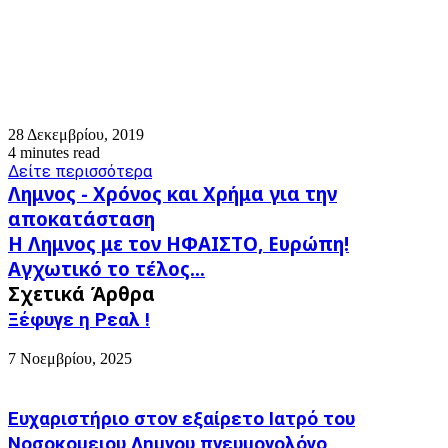
28 Δεκεμβρίου, 2019
4 minutes read
Δείτε περισσότερα
Λημνος
Λημνος - Χρόνος και Χρήμα για την
-
αποκατάσταση
Χρόνος
Η
Η Λημνος με τον ΗΦΑΙΣΤΟ, Ευρώπη!
και
Λημνος
Χρήμα
Αγχωτικό το τέλος...
με
για
Σχετικά Άρθρα
τον
την
ΗΦΑΙΣΤΟ,
Ξέφυγε η Ρεαλ !
αποκατάσταση
Ευρώπη!
Αγχωτικό
7 Νοεμβρίου, 2025
το
τέλος...
Ευχαριστήριο στον εξαίρετο Ιατρό του
Νοσοκομειου Λημνου πνευμονολόγο,