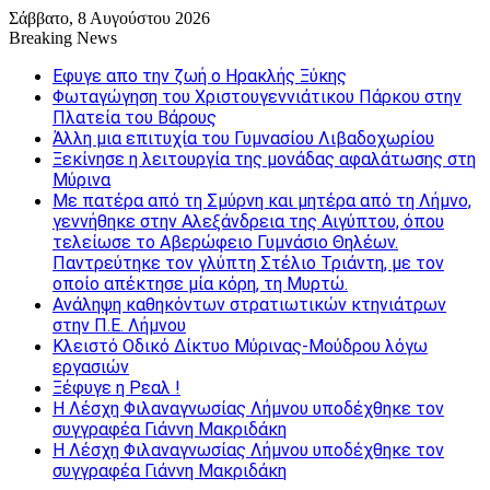
Σάββατο, 8 Αυγούστου 2026
Breaking News
Εφυγε απο την ζωή o Ηρακλής Ξύκης
Φωταγώγηση του Χριστουγεννιάτικου Πάρκου στην
Πλατεία του Βάρους
Άλλη μια επιτυχία του Γυμνασίου Λιβαδοχωρίου
Ξεκίνησε η λειτουργία της μονάδας αφαλάτωσης στη
Μύρινα
Με πατέρα από τη Σμύρνη και μητέρα από τη Λήμνο,
γεννήθηκε στην Αλεξάνδρεια της Αιγύπτου, όπου
τελείωσε το Αβερώφειο Γυμνάσιο Θηλέων.
Παντρεύτηκε τον γλύπτη Στέλιο Τριάντη, με τον
οποίο απέκτησε μία κόρη, τη Μυρτώ.
Ανάληψη καθηκόντων στρατιωτικών κτηνιάτρων
στην Π.Ε. Λήμνου
Κλειστό Οδικό Δίκτυο Μύρινας-Μούδρου λόγω
εργασιών
Ξέφυγε η Ρεαλ !
Η Λέσχη Φιλαναγνωσίας Λήμνου υποδέχθηκε τον
συγγραφέα Γιάννη Μακριδάκη
Η Λέσχη Φιλαναγνωσίας Λήμνου υποδέχθηκε τον
συγγραφέα Γιάννη Μακριδάκη