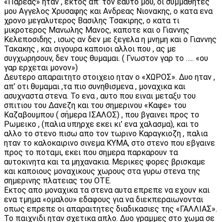
«Παρεας» ηταν , εκτος απ’ τον εαυτο μου, οι συμμαθητες
μου Αγγελος Χρυσαφης και Ανδρεας Νιονακης, ο κατα ενα
χρονο μεγαλυτερος Βασιλης Τσακιρης, ο κατα τι
μικροτερος Μανωλης Μανος, καποτε και ο Γιαννης
Κελεποσιδης , ισως αν δεν με ξεγελα η μνημη και ο Γιαννης
Τακακης , και σιγουρα καποιοι αλλοι που , ας με
συγχωρησουν, δεν τους θυμαμαι. ( Γνωστον γαρ το ….. «ου
γαρ ερχεται μονον»)
Δευτερο απαραιτητο στοιχειο ηταν ο «ΧΩΡΟΣ». Δυο ηταν ,
απ’ οτι θυμαμαι ,τα πιο συνηθισμενα , μοναχικα και
ασυχναστα στενα. Το ενα , αυτο που ειναι μεταξυ του
σπιτιου του Δανεζη και του σημερινου «Καφε» του
Καζαβουμπου ( σήμερα ΙΣΑΛΟΣ) , που βγαινει προς το
Ρωμεικο , (παλια υπηρχε εκει κι’ ενα χαλασμα), και το
αλλο το στενο πισω απο τον τωρινο Καραγκιοζη , παλια
ηταν το καλοκαιρινο σινεμα ΚΥΜΑ, στο στενο που εβγαινε
προς το ποταμι, εκει που σημερα παρκαρουν τα
αυτοκινητα και τα μηχανακια. Μερικες φορες βρισκαμε
και καποιους μοναχικους χωρους στα γυρω στενα της
σημερινης πλατειας του ΟΤΕ.
Εκτος απο μοναχικα τα στενα αυτα επρεπε να εχουν και
ενα τμημα «ομαλου» εδαφους για να διεκπεραιωνονται
οπως επρεπε οι απαραιτητες διαδικασιες της «ΓΑΛΛΙΑΣ».
Το παιχνιδι ηταν σχετικα απλο. Δυο γραμμες στο χωμα σε