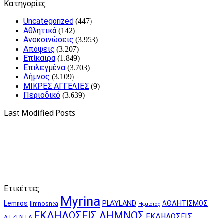
Kατηγορίες
Uncategorized
(447)
Αθλητικά
(142)
Ανακοινώσεις
(3.953)
Απόψεις
(3.207)
Επίκαιρα
(1.849)
Επιλεγμένα
(3.703)
Λήμνος
(3.109)
ΜΙΚΡΕΣ ΑΓΓΕΛΙΕΣ
(9)
Περιοδικό
(3.639)
Last Modified Posts
Ετικέττες
Myrina
PLAYLAND
ΑΘΛΗΤΙΣΜΟΣ
Lemnos
limnosnea
Ήφαιστος
ΕΚΔΗΛΩΣΕΙΣ ΛΗΜΝΟΣ
ΕΚΔΗΛΩΣΕΙΣ
ΑΤΖΕΝΤΑ