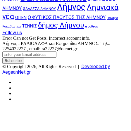
Λήμνος
Λημνιακά
ΛΗΜΝΟΥ
ΘΑΛΑΣΣΑ ΛΗΜΝΟΥ
νέα
Ο ΦΥΤΙΚΟΣ ΠΛΟΥΤΟΣ ΤΗΣ ΛΗΜΝΟΥ
ΟΠΕΝ
Παναγια
δήμος Λήμνου
ΤΕΝΝΙΣ
Κακαβιώτισα
ιερόθεος
Follow us
Error Can not Get Posts, Incorrect account info.
Λήμνος - ΡΑΔΙΟΑΛΦΑ και Εφημερίδα ΛΗΜΝΟΣ. Τηλ.:
2254022227 , email: ra22227@otenet.gr
Enter
your
Email
Developed by
© Copyright 2026, All Rights Reserved |
address
AegeanNet.gr
Facebook
X
YouTube
Instagram
Facebook
X
Back
to
top
button