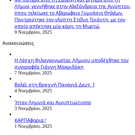
Λήμνο, γεννήθηκε στην Αλεξάνδρεια της Αιγύπτου,
όπου τελείωσε το Αβερώφειο Γυμνάσιο Θηλέων.
Παντρεύτηκε τον γλύπτη Στέλιο Τριάντη, με τον
οποίο απέκτησε μία κόρη, τη Μυρτώ.
9 Νοεμβρίου, 2025
Ανακοινώσεις
Η Λέσχη Φιλαναγνωσίας Λήμνου υποδέχθηκε τον
συγγραφέα Γιάννη Μακριδάκη
7 Νοεμβρίου, 2025
Βολές στη Βραχνή Παναγιά Δευτ. 1
4 Νοεμβρίου, 2025
Ήταν Λημνιά και Αιγυπτιώτισσα
3 Νοεμβρίου, 2025
ΚΑΡΠΑφορια !
1 Νοεμβρίου, 2025