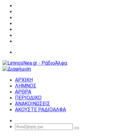
Facebook
X
YouTube
Instagram
Σύνδεση
Random
Article
Sidebar
Μενού
ΑΡΧΙΚΗ
ΛΗΜΝΟΣ
ΑΡΘΡΑ
ΠΕΡΙΟΔΙΚΟ
ΑΝΑΚΟΙΝΩΣΕΙΣ
ΑΚΟΥΣΤΕ ΡΑΔΙΟΑΛΦΑ
Random
Article
Αναζήτηση
για