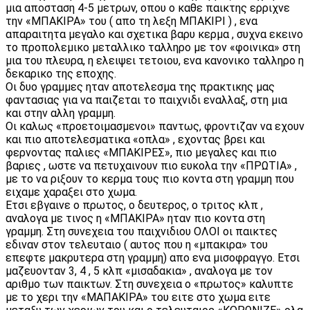
μια αποσταση 4-5 μετρων, οπου ο καθε παικτης ερριχνε
την «ΜΠΑΚΙΡΑ» του ( απο τη λεξη ΜΠΑΚΙΡΙ ) , ενα
απαραιτητα μεγαλο και σχετικα βαρυ κερμα , συχνα εκεινο
το προπολεμικο μεταλλικο ταλληρο με τον «φοινικα» στη
μια του πλευρα, η ελειψει τετοιου, ενα κανονικο ταλληρο η
δεκαρικο της εποχης.
Οι δυο γραμμες ηταν αποτελεσμα της πρακτικης μας
φαντασιας για να παιζεται το παιχνιδι εναλλαξ, στη μια
και στην αλλη γραμμη.
Οι καλως «προετοιμασμενοι» παντως, φροντιζαν να εχουν
και πιο αποτελεσματικα «οπλα» , εχοντας βρει και
φερνοντας παλιες «ΜΠΑΚΙΡΕΣ», πιο μεγαλες και πιο
βαριες , ωστε να πετυχαινουν πιο ευκολα την «ΠΡΩΤΙΑ» ,
με το να ριξουν το κερμα τους πιο κοντα στη γραμμη που
ειχαμε χαραξει στο χωμα.
Ετσι εβγαινε ο πρωτος, ο δευτερος, ο τριτος κλπ ,
αναλογα με τινος η «ΜΠΑΚΙΡΑ» ηταν πιο κοντα στη
γραμμη. Στη συνεχεια του παιχνιδιου ΟΛΟΙ οι παικτες
εδιναν στον τελευταιο ( αυτος που η «μπακιρα» του
επεφτε μακρυτερα στη γραμμη) απο ενα μισοφραγγο. Ετσι
μαζευονταν 3, 4 , 5 κλπ «μισαδακια» , αναλογα με τον
αριθμο των παικτων. Στη συνεχεια ο «πρωτος» καλυπτε
με το χερι την «ΜΑΠAΚΙΡΑ» του ειτε στο χωμα ειτε