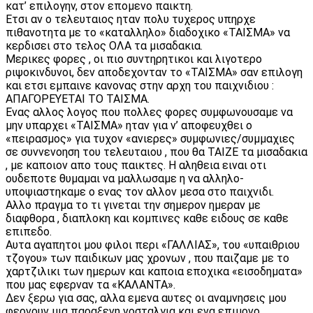
κατ’ επιλογην, στον επομενο παικτη.
Ετσι αν ο τελευταιος ηταν πολυ τυχερος υπηρχε
πιθανοτητα με το «καταλληλο» διαδοχικο «ΤΑΙΣΜΑ» να
κερδισει στο τελος ΟΛΑ τα μισαδακια.
Μερικες φορες , οι πιο συντηρητικοι και λιγοτερο
ριψοκινδυνοι, δεν αποδεχονταν το «ΤΑΙΣΜΑ» σαν επιλογη
και ετσι εμπαινε κανονας στην αρχη του παιχνιδιου :
ΑΠΑΓΟΡΕΥΕΤΑΙ ΤΟ ΤΑΙΣΜΑ.
Ενας αλλος λογος που πολλες φορες συμφωνουσαμε να
μην υπαρχει «ΤΑΙΣΜΑ» ηταν για ν’ αποφευχθει ο
«πειρασμος» για τυχον «ανιερες» συμφωνιες/συμμαχιες
σε συννενοηση του τελευταιου , που θα ΤΑΙΖΕ τα μισαδακια
, με καποιον απο τους παικτες. Η αληθεια ειναι οτι
ουδεποτε θυμαμαι να μαλλωσαμε η να αλληλο-
υποψιαστηκαμε ο ενας τον αλλον μεσα στο παιχνιδι.
Αλλο πραγμα το τι γινεται την σημερον ημεραν με
διαφθορα , διαπλοκη και κομπινες καθε ειδους σε καθε
επιπεδο.
Αυτα αγαπητοι μου φιλοι περι «ΓΑΛΛΙΑΣ», του «υπαιθριου
τζογου» των παιδικων μας χρονων , που παιζαμε με το
χαρτζιλικι των ημερων και καποια εποχικα «εισοδηματα»
που μας εφερναν τα «ΚΑΛΑΝΤΑ».
Δεν ξερω για σας, αλλα εμενα αυτες οι αναμνησεις μου
φερνουν μια παραξενη νοσταλγια και ενα επιμονο