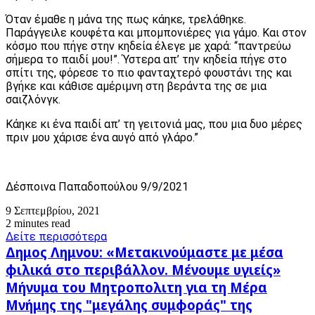
Όταν έμαθε η μάνα της πως κάηκε, τρελάθηκε.
Παράγγειλε κουφέτα και μπομπονιέρες για γάμο. Και στον
κόσμο που πήγε στην κηδεία έλεγε με χαρά: “παντρεύω
σήμερα το παιδί μου!”. Ύστερα απ’ την κηδεία πήγε στο
σπίτι της, φόρεσε το πιο φανταχτερό φουστάνι της και
βγήκε και κάθισε αμέριμνη στη βεράντα της σε μια
σαιζλόνγκ.
Κάηκε κι ένα παιδί απ’ τη γειτονιά μας, που μια δυο μέρες
πριν μου χάρισε ένα αυγό από γλάρο.”
Δέσποινα Παπαδοπούλου 9/9/2021
9 Σεπτεμβρίου, 2021
2 minutes read
Δείτε περισσότερα
Δημος
Δημος Λημνου: «Μετακινούμαστε με μέσα
Λημνου:
φιλικά στο περιβάλλον. Μένουμε υγιείς»
«Μετακινούμαστε
Μήνυμα
Μήνυμα του Μητροπολιτη για τη Μέρα
με
του
μέσα
Μνήμης της "μεγάλης συμφοράς" της
Μητροπολιτη