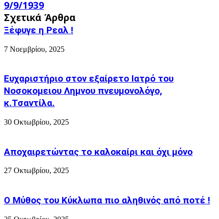
φιλικά
9/9/1939
για
στο
τη
Σχετικά Άρθρα
περιβάλλον.
Μέρα
Μένουμε
Ξέφυγε η Ρεαλ !
Μνήμης
υγιείς»
της
7 Νοεμβρίου, 2025
"μεγάλης
συμφοράς"
της
Ευχαριστήριο στον εξαίρετο Ιατρό του
9/9/1939
Νοσοκομειου Λημνου πνευμονολόγο,
κ.Τσαντίλα.
30 Οκτωβρίου, 2025
Αποχαιρετώντας το καλοκαίρι και όχι μόνο
27 Οκτωβρίου, 2025
Ο Μύθος του Κύκλωπα πιο αληθινός από ποτέ !