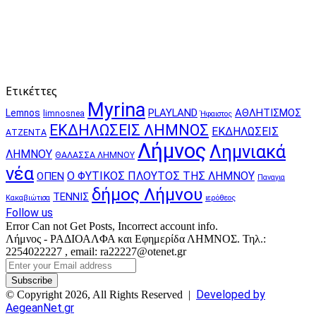
Ετικέττες
Myrina
PLAYLAND
ΑΘΛΗΤΙΣΜΟΣ
Lemnos
limnosnea
Ήφαιστος
ΕΚΔΗΛΩΣΕΙΣ ΛΗΜΝΟΣ
ΕΚΔΗΛΩΣΕΙΣ
ΑΤΖΕΝΤΑ
Λήμνος
Λημνιακά
ΛΗΜΝΟΥ
ΘΑΛΑΣΣΑ ΛΗΜΝΟΥ
νέα
Ο ΦΥΤΙΚΟΣ ΠΛΟΥΤΟΣ ΤΗΣ ΛΗΜΝΟΥ
ΟΠΕΝ
Παναγια
δήμος Λήμνου
ΤΕΝΝΙΣ
Κακαβιώτισα
ιερόθεος
Follow us
Error Can not Get Posts, Incorrect account info.
Λήμνος - ΡΑΔΙΟΑΛΦΑ και Εφημερίδα ΛΗΜΝΟΣ. Τηλ.:
2254022227 , email: ra22227@otenet.gr
Enter
your
Email
Developed by
© Copyright 2026, All Rights Reserved |
address
AegeanNet.gr