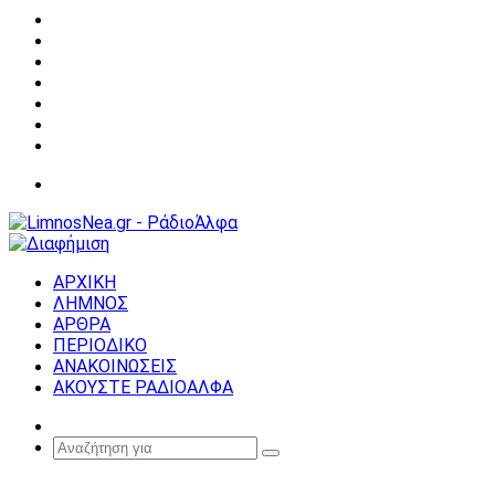
Facebook
X
YouTube
Instagram
Σύνδεση
Random
Article
Sidebar
Μενού
ΑΡΧΙΚΗ
ΛΗΜΝΟΣ
ΑΡΘΡΑ
ΠΕΡΙΟΔΙΚΟ
ΑΝΑΚΟΙΝΩΣΕΙΣ
ΑΚΟΥΣΤΕ ΡΑΔΙΟΑΛΦΑ
Random
Article
Αναζήτηση
για