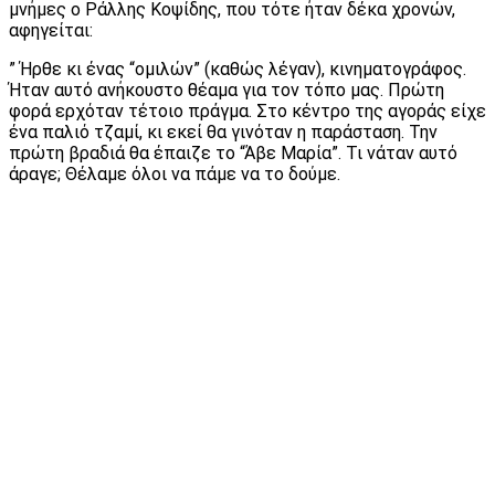
μνήμες ο Ράλλης Κοψίδης, που τότε ήταν δέκα χρονών,
αφηγείται:
” Ήρθε κι ένας “ομιλών” (καθώς λέγαν), κινηματογράφος.
Ήταν αυτό ανήκουστο θέαμα για τον τόπο μας. Πρώτη
φορά ερχόταν τέτοιο πράγμα. Στο κέντρο της αγοράς είχε
ένα παλιό τζαμί, κι εκεί θα γινόταν η παράσταση. Την
πρώτη βραδιά θα έπαιζε το “Άβε Μαρία”. Τι νάταν αυτό
άραγε; Θέλαμε όλοι να πάμε να το δούμε.