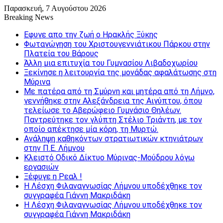
Παρασκευή, 7 Αυγούστου 2026
Breaking News
Εφυγε απο την ζωή o Ηρακλής Ξύκης
Φωταγώγηση του Χριστουγεννιάτικου Πάρκου στην
Πλατεία του Βάρους
Άλλη μια επιτυχία του Γυμνασίου Λιβαδοχωρίου
Ξεκίνησε η λειτουργία της μονάδας αφαλάτωσης στη
Μύρινα
Με πατέρα από τη Σμύρνη και μητέρα από τη Λήμνο,
γεννήθηκε στην Αλεξάνδρεια της Αιγύπτου, όπου
τελείωσε το Αβερώφειο Γυμνάσιο Θηλέων.
Παντρεύτηκε τον γλύπτη Στέλιο Τριάντη, με τον
οποίο απέκτησε μία κόρη, τη Μυρτώ.
Ανάληψη καθηκόντων στρατιωτικών κτηνιάτρων
στην Π.Ε. Λήμνου
Κλειστό Οδικό Δίκτυο Μύρινας-Μούδρου λόγω
εργασιών
Ξέφυγε η Ρεαλ !
Η Λέσχη Φιλαναγνωσίας Λήμνου υποδέχθηκε τον
συγγραφέα Γιάννη Μακριδάκη
Η Λέσχη Φιλαναγνωσίας Λήμνου υποδέχθηκε τον
συγγραφέα Γιάννη Μακριδάκη