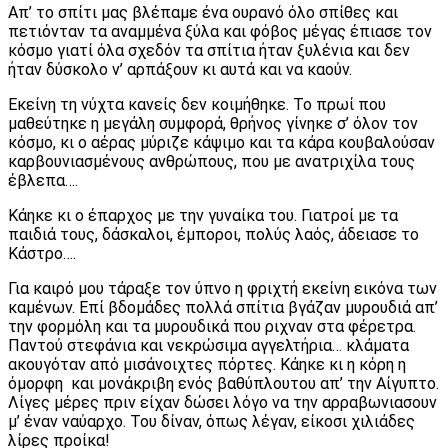
Απ’ το σπίτι μας βλέπαμε ένα ουρανό όλο σπίθες και
πετιόνταν τα αναμμένα ξύλα και φόβος μέγας έπιασε τον
κόσμο γιατί όλα σχεδόν τα σπίτια ήταν ξυλένια και δεν
ήταν δύσκολο ν’ αρπάξουν κι αυτά και να καούν.
Εκείνη τη νύχτα κανείς δεν κοιμήθηκε. Το πρωί που
μαθεύτηκε η μεγάλη συμφορά, θρήνος γίνηκε σ’ όλον τον
κόσμο, κι ο αέρας μύριζε κάψιμο και τα κάρα κουβαλούσαν
καρβουνιασμένους ανθρώπους, που με ανατριχίλα τους
έβλεπα….
Κάηκε κι ο έπαρχος με την γυναίκα του. Γιατροί με τα
παιδιά τους, δάσκαλοι, έμποροι, πολύς λαός, άδειασε το
Κάστρο….
Για καιρό μου τάραξε τον ύπνο η φριχτή εκείνη εικόνα των
καμένων. Επί βδομάδες πολλά σπίτια βγάζαν μυρουδιά απ’
την φορμόλη και τα μυρουδικά που ριχναν στα φέρετρα.
Παντού στεφάνια και νεκρώσιμα αγγελτήρια… κλάματα
ακουγόταν από μισάνοιχτες πόρτες. Κάηκε κι η κόρη η
όμορφη και μονάκριβη ενός βαθύπλουτου απ’ την Αίγυπτο.
Λίγες μέρες πριν είχαν δώσει λόγο να την αρραβωνιασουν
μ’ έναν ναύαρχο. Του δίναν, όπως λέγαν, είκοσι χιλιάδες
λίρες προίκα!