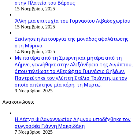
στην Πλατεία του Βάρους
15 Νοεμβρίου, 2025
Άλλη μια επιτυχία του Γυμνασίου Λιβαδοχωρίου
15 Νοεμβρίου, 2025
Ξεκίνησε η λειτουργία της μονάδας αφαλάτωσης
στη Μύρινα
14 Νοεμβρίου, 2025
Με πατέρα από τη Σμύρνη και μητέρα από τη
Λήμνο, γεννήθηκε στην Αλεξάνδρεια της Αιγύπτου,
όπου τελείωσε το Αβερώφειο Γυμνάσιο Θηλέων.
Παντρεύτηκε τον γλύπτη Στέλιο Τριάντη, με τον
οποίο απέκτησε μία κόρη, τη Μυρτώ.
9 Νοεμβρίου, 2025
Ανακοινώσεις
Η Λέσχη Φιλαναγνωσίας Λήμνου υποδέχθηκε τον
συγγραφέα Γιάννη Μακριδάκη
7 Νοεμβρίου, 2025