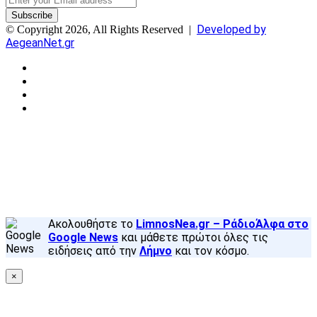
your
Email
Developed by
© Copyright 2026, All Rights Reserved |
address
AegeanNet.gr
Facebook
X
YouTube
Instagram
Facebook
X
Back
to
top
button
Ακολουθήστε το
LimnosNea.gr – ΡάδιοΆλφα στο
Google News
και μάθετε πρώτοι όλες τις
ειδήσεις από την
Λήμνο
και τον κόσμο.
×