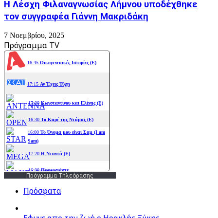
Η Λέσχη Φιλαναγνωσίας Λήμνου υποδέχθηκε
τον συγγραφέα Γιάννη Μακριδάκη
7 Νοεμβρίου, 2025
Πρόγραμμα TV
Πρόγραμμα Τηλεόρασης
Πρόσφατα
Εφυγε απο την ζωή o Ηρακλής Ξύκης