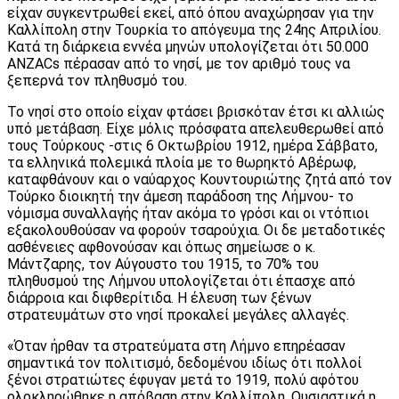
είχαν συγκεντρωθεί εκεί, από όπου αναχώρησαν για την
Καλλίπολη στην Τουρκία το απόγευμα της 24ης Απριλίου.
Κατά τη διάρκεια εννέα μηνών υπολογίζεται ότι 50.000
ANZACs πέρασαν από το νησί, με τον αριθμό τους να
ξεπερνά τον πληθυσμό του.
Το νησί στο οποίο είχαν φτάσει βρισκόταν έτσι κι αλλιώς
υπό μετάβαση. Είχε μόλις πρόσφατα απελευθερωθεί από
τους Τούρκους -στις 6 Οκτωβρίου 1912, ημέρα Σάββατο,
τα ελληνικά πολεμικά πλοία με το θωρηκτό Αβέρωφ,
καταφθάνουν και ο ναύαρχος Κουντουριώτης ζητά από τον
Τούρκο διοικητή την άμεση παράδοση της Λήμνου- το
νόμισμα συναλλαγής ήταν ακόμα το γρόσι και οι ντόπιοι
εξακολουθούσαν να φορούν τσαρούχια. Οι δε μεταδοτικές
ασθένειες αφθονούσαν και όπως σημείωσε ο κ.
Μάντζαρης, τον Αύγουστο του 1915, το 70% του
πληθυσμού της Λήμνου υπολογίζεται ότι έπασχε από
διάρροια και διφθερίτιδα. Η έλευση των ξένων
στρατευμάτων στο νησί προκαλεί μεγάλες αλλαγές.
«Όταν ήρθαν τα στρατεύματα στη Λήμνο επηρέασαν
σημαντικά τον πολιτισμό, δεδομένου ιδίως ότι πολλοί
ξένοι στρατιώτες έφυγαν μετά το 1919, πολύ αφότου
ολοκληρώθηκε η απόβαση στην Καλλίπολη. Ουσιαστικά η