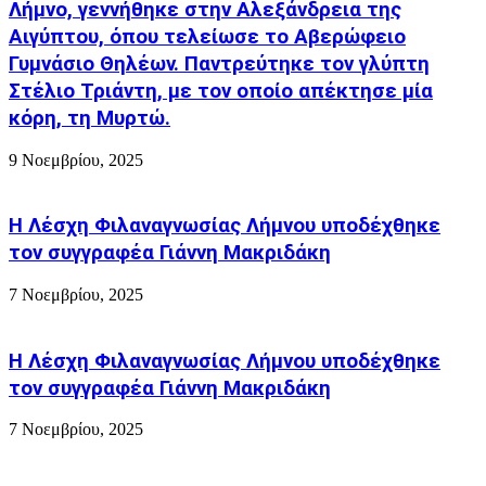
Λήμνο, γεννήθηκε στην Αλεξάνδρεια της
δύο
τοπική
ώρες
Αιγύπτου, όπου τελείωσε το Αβερώφειο
επιτυχία!
μετά
Γυμνάσιο Θηλέων. Παντρεύτηκε τον γλύπτη
την
Στέλιο Τριάντη, με τον οποίο απέκτησε μία
αναχώρηση
από
κόρη, τη Μυρτώ.
Λαύριο,
9 Νοεμβρίου, 2025
Η Λέσχη Φιλαναγνωσίας Λήμνου υποδέχθηκε
τον συγγραφέα Γιάννη Μακριδάκη
7 Νοεμβρίου, 2025
Η Λέσχη Φιλαναγνωσίας Λήμνου υποδέχθηκε
τον συγγραφέα Γιάννη Μακριδάκη
7 Νοεμβρίου, 2025