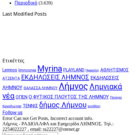
Περιοδικό
(3.639)
Last Modified Posts
Ετικέττες
Myrina
PLAYLAND
ΑΘΛΗΤΙΣΜΟΣ
Lemnos
limnosnea
Ήφαιστος
ΕΚΔΗΛΩΣΕΙΣ ΛΗΜΝΟΣ
ΕΚΔΗΛΩΣΕΙΣ
ΑΤΖΕΝΤΑ
Λήμνος
Λημνιακά
ΛΗΜΝΟΥ
ΘΑΛΑΣΣΑ ΛΗΜΝΟΥ
νέα
Ο ΦΥΤΙΚΟΣ ΠΛΟΥΤΟΣ ΤΗΣ ΛΗΜΝΟΥ
ΟΠΕΝ
Παναγια
δήμος Λήμνου
ΤΕΝΝΙΣ
Κακαβιώτισα
ιερόθεος
Follow us
Error Can not Get Posts, Incorrect account info.
Λήμνος - ΡΑΔΙΟΑΛΦΑ και Εφημερίδα ΛΗΜΝΟΣ. Τηλ.:
2254022227 , email: ra22227@otenet.gr
Enter