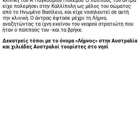
κλινική του Α’ Παγκοσμίου Πολέμου. Ο παππούς του άντρα
είχε πολεμήσει στην Καλλίπολη ως μέλος του σώματος
από το Ηνωμένο Βασίλειο, και είχε νοσηλευτεί σε αυτή
την κλινική. Ο άντρας έφτασε μέχρι τη Λήμνο,
αναζητώντας τα ίχνη εκείνου του νεαρού στρατιώτη που
ήταν ο παππούς του -και τα βρήκε.
Δεκατρείς τόποι με το όνομα «Λήμνος» στην Αυστραλία
και χιλιάδες Αυστραλοί τουρίστες στο νησί