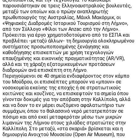
παρουσιάστηκαν σε τρεις Ελληνοαυστραλούς βουλευτές,
μεταξύ των οποίων και ο πρώην αναπληρωτής
πρωθυπουργός της Αυστραλίας, Μάικλ Μακόρμικ, οι
«Ψηφιακές Διαδρομές Ιστορικού Τουρισμού στη Λήμνο»,
από τον Σύλλογο «Φίλοι των Anzac από την Λήμνο».
Πρόκειται για έργο χρηματοδοτούμενο από το ΕΣΠΑ και
προβλέπει -μεταξύ άλλων- τη δημιουργία ολοκληρωμένου
συστήματος προσωποποιημένης ξενάγησης και
καθοδήγησης επισκεπτών με χρήση τεχνολογιών
επαυξημένης και εικονικής πραγματικότητας (ΑR/VR),
αλλά και τη χάραξη εξατομικευμένων προτάσεων
διαδρομών ανά επισκέπτη στη Λήμνο.
Περιηγούμενοι σε 40 σημεία ενδιαφέροντος στον κάμπο
του Μούδρου, οι επισκέπτες μπορούν να «μπουν» σε
νοσοκομεία εκείνης της εποχής ή σε στρατιωτικούς
κοιτώνες και κουζίνες, να επισκεφτούν τα σημεία όπου
γίνονταν δοκιμές για την απόβαση στην Καλλίπολη, αλλά
και να δουν το εν μέρει σωζόμενο αφαλατωτήριο των
συμμάχων, όπου το θαλασσινό νερό μετατρεπόταν σε
πόσιμο και από εκεί μεταφερόταν μέσω των μικρών
λιμανιών της Λήμνου στους χιλιάδες στρατιώτες στην
Καλλίπολη. Στο μεταξύ, «στα σκαριά» βρίσκεται και η
δημιουργία Ανοιχτού Μουσείου (Open Air Museum), που