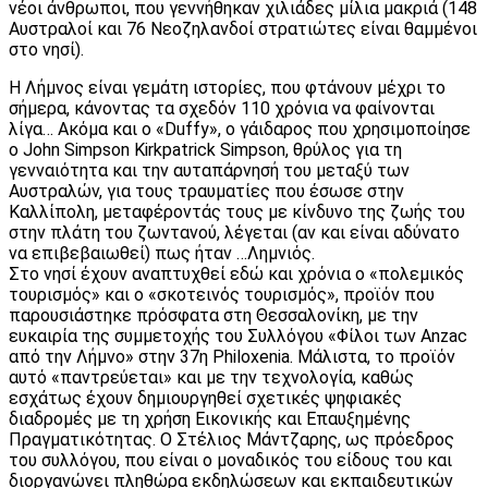
νέοι άνθρωποι, που γεννήθηκαν χιλιάδες μίλια μακριά (148
Αυστραλοί και 76 Νεοζηλανδοί στρατιώτες είναι θαμμένοι
στο νησί).
Η Λήμνος είναι γεμάτη ιστορίες, που φτάνουν μέχρι το
σήμερα, κάνοντας τα σχεδόν 110 χρόνια να φαίνονται
λίγα… Ακόμα και ο «Duffy», ο γάιδαρος που χρησιμοποίησε
ο John Simpson Kirkpatrick Simpson, θρύλος για τη
γενναιότητα και την αυταπάρνησή του μεταξύ των
Αυστραλών, για τους τραυματίες που έσωσε στην
Καλλίπολη, μεταφέροντάς τους με κίνδυνο της ζωής του
στην πλάτη του ζωντανού, λέγεται (αν και είναι αδύνατο
να επιβεβαιωθεί) πως ήταν …Λημνιός.
Στο νησί έχουν αναπτυχθεί εδώ και χρόνια ο «πολεμικός
τουρισμός» και ο «σκοτεινός τουρισμός», προϊόν που
παρουσιάστηκε πρόσφατα στη Θεσσαλονίκη, με την
ευκαιρία της συμμετοχής του Συλλόγου «Φίλοι των Anzac
από την Λήμνο» στην 37η Philoxenia. Μάλιστα, το προϊόν
αυτό «παντρεύεται» και με την τεχνολογία, καθώς
εσχάτως έχουν δημιουργηθεί σχετικές ψηφιακές
διαδρομές με τη χρήση Εικονικής και Επαυξημένης
Πραγματικότητας. Ο Στέλιος Μάντζαρης, ως πρόεδρος
του συλλόγου, που είναι ο μοναδικός του είδους του και
διοργανώνει πληθώρα εκδηλώσεων και εκπαιδευτικών