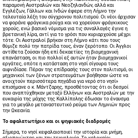
παραμονή Αυστραλών και Νεοζηλανδών, αλλά και
Εγγλέζων, Γάλλων και Ινδών έφερε στη Λήμνο την
τελευταία λέξη του σύγχρονου πολιτισμού. Οι νέοι άρχισαν
να φοράνε φράγκικα ρούχα και να χορεύουν φράγκικους
χορούς, ενώ βασικό νόμισμα για τις συναλλαγές έγινε η
βρετανική λίρα, αντί για το γρόσι που κυριαρχούσε μέχρι
τότε. Οι Αυστραλοί βρήκαν στη Λήμνο κάτι που τους
θύμιζε πολύ την πατρίδα τους, έναν ξερότοπο. Οι Άγγλοι
αντίθετα ζούσαν ήδη επί δεκαετίες τη βιομηχανική
επανάσταση, οι πιο πολλοί εξ αυτών ήταν βιομηχανικοί
εργάτες, οπότε η κατάσταση στο νησί σίγουρα τους
αιφνιδίασε. Πέραν της επίδρασής τους στον πολιτισμό, οι
μηχανικοί των ξένων στρατευμάτων βοήθησαν ώστε να
ανοιχτούν περισσότερα πηγάδια για νερό στο νησί»
επισήμανε ο κ. Μάντζαρης, προσθέτοντας ότι οι δεσμοί
που αναπτύχθηκαν μεταξύ Ελλήνων και Αυστραλών με την
ευκαιρία της μάχης της Καλλίπολης έδωσαν το έναυσμα
για το μεγάλο μεταναστευτικό ρεύμα των Λημνιών προς
την Ωκεανία.
Το αφαλατωτήριο και οι ψηφιακές διαδρομές
Σήμερα, το νησί κεφαλαιοποιεί την ιστορία και μνήμη,
αξιοποιώντας και την τεχνολογία. Το καλοκαίρι