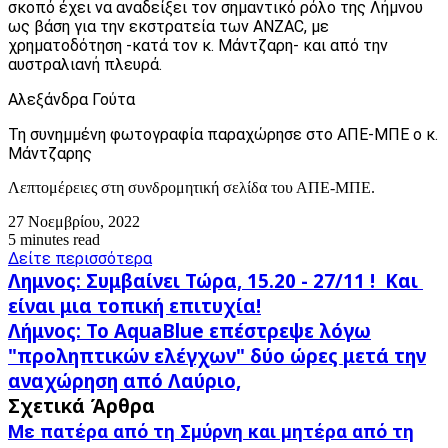
σκοπό έχει να αναδείξει τον σημαντικό ρόλο της Λήμνου
ως βάση για την εκστρατεία των ANZAC, με
χρηματοδότηση -κατά τον κ. Μάντζαρη- και από την
αυστραλιανή πλευρά.
Αλεξάνδρα Γούτα
Τη συνημμένη φωτογραφία παραχώρησε στο ΑΠΕ-ΜΠΕ ο κ.
Μάντζαρης
Λεπτομέρειες στη συνδρομητική σελίδα του ΑΠΕ-ΜΠΕ.
27 Νοεμβρίου, 2022
5 minutes read
Δείτε περισσότερα
Λημνος:
Λημνος: Συμβαίνει Τώρα, 15.20 - 27/11 ! Και
Συμβαίνει
είναι μια τοπική επιτυχία!
Τώρα,
Λήμνος:
Λήμνος: Το AquaBlue επέστρεψε λόγω
15.20
Το
-
"προληπτικών ελέγχων" δύο ώρες μετά την
AquaBlue
27/11
αναχώρηση από Λαύριο,
επέστρεψε
!
λόγω
Σχετικά Άρθρα
Και
"προληπτικών
είναι
Με πατέρα από τη Σμύρνη και μητέρα από τη
ελέγχων"
μια