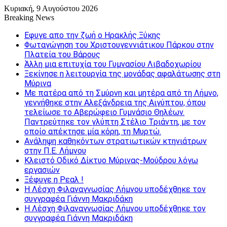
Κυριακή, 9 Αυγούστου 2026
Breaking News
Εφυγε απο την ζωή o Ηρακλής Ξύκης
Φωταγώγηση του Χριστουγεννιάτικου Πάρκου στην
Πλατεία του Βάρους
Άλλη μια επιτυχία του Γυμνασίου Λιβαδοχωρίου
Ξεκίνησε η λειτουργία της μονάδας αφαλάτωσης στη
Μύρινα
Με πατέρα από τη Σμύρνη και μητέρα από τη Λήμνο,
γεννήθηκε στην Αλεξάνδρεια της Αιγύπτου, όπου
τελείωσε το Αβερώφειο Γυμνάσιο Θηλέων.
Παντρεύτηκε τον γλύπτη Στέλιο Τριάντη, με τον
οποίο απέκτησε μία κόρη, τη Μυρτώ.
Ανάληψη καθηκόντων στρατιωτικών κτηνιάτρων
στην Π.Ε. Λήμνου
Κλειστό Οδικό Δίκτυο Μύρινας-Μούδρου λόγω
εργασιών
Ξέφυγε η Ρεαλ !
Η Λέσχη Φιλαναγνωσίας Λήμνου υποδέχθηκε τον
συγγραφέα Γιάννη Μακριδάκη
Η Λέσχη Φιλαναγνωσίας Λήμνου υποδέχθηκε τον
συγγραφέα Γιάννη Μακριδάκη