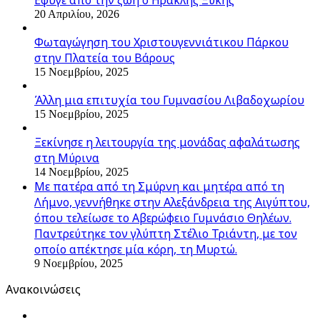
20 Απριλίου, 2026
Φωταγώγηση του Χριστουγεννιάτικου Πάρκου
στην Πλατεία του Βάρους
15 Νοεμβρίου, 2025
Άλλη μια επιτυχία του Γυμνασίου Λιβαδοχωρίου
15 Νοεμβρίου, 2025
Ξεκίνησε η λειτουργία της μονάδας αφαλάτωσης
στη Μύρινα
14 Νοεμβρίου, 2025
Με πατέρα από τη Σμύρνη και μητέρα από τη
Λήμνο, γεννήθηκε στην Αλεξάνδρεια της Αιγύπτου,
όπου τελείωσε το Αβερώφειο Γυμνάσιο Θηλέων.
Παντρεύτηκε τον γλύπτη Στέλιο Τριάντη, με τον
οποίο απέκτησε μία κόρη, τη Μυρτώ.
9 Νοεμβρίου, 2025
Ανακοινώσεις