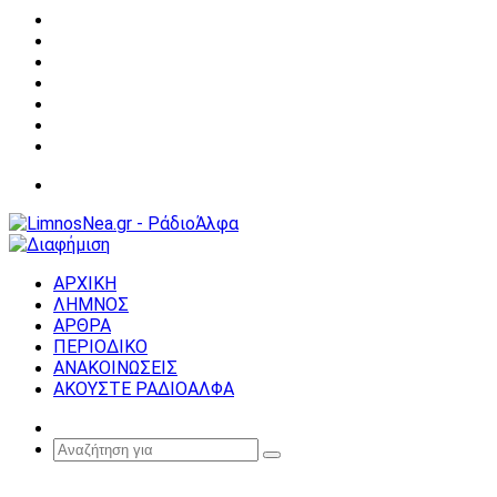
Facebook
X
YouTube
Instagram
Σύνδεση
Random
Article
Sidebar
Μενού
ΑΡΧΙΚΗ
ΛΗΜΝΟΣ
ΑΡΘΡΑ
ΠΕΡΙΟΔΙΚΟ
ΑΝΑΚΟΙΝΩΣΕΙΣ
ΑΚΟΥΣΤΕ ΡΑΔΙΟΑΛΦΑ
Random
Article
Αναζήτηση
για