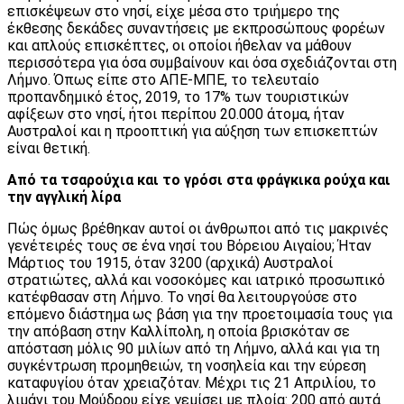
επισκέψεων στο νησί, είχε μέσα στο τριήμερο της
έκθεσης δεκάδες συναντήσεις με εκπροσώπους φορέων
και απλούς επισκέπτες, οι οποίοι ήθελαν να μάθουν
περισσότερα για όσα συμβαίνουν και όσα σχεδιάζονται στη
Λήμνο. Όπως είπε στο ΑΠΕ-ΜΠΕ, το τελευταίο
προπανδημικό έτος, 2019, το 17% των τουριστικών
αφίξεων στο νησί, ήτοι περίπου 20.000 άτομα, ήταν
Αυστραλοί και η προοπτική για αύξηση των επισκεπτών
είναι θετική.
Από τα τσαρούχια και το γρόσι στα φράγκικα ρούχα και
την αγγλική λίρα
Πώς όμως βρέθηκαν αυτοί οι άνθρωποι από τις μακρινές
γενέτειρές τους σε ένα νησί του Βόρειου Αιγαίου; Ήταν
Μάρτιος του 1915, όταν 3200 (αρχικά) Αυστραλοί
στρατιώτες, αλλά και νοσοκόμες και ιατρικό προσωπικό
κατέφθασαν στη Λήμνο. Το νησί θα λειτουργούσε στο
επόμενο διάστημα ως βάση για την προετοιμασία τους για
την απόβαση στην Καλλίπολη, η οποία βρισκόταν σε
απόσταση μόλις 90 μιλίων από τη Λήμνο, αλλά και για τη
συγκέντρωση προμηθειών, τη νοσηλεία και την εύρεση
καταφυγίου όταν χρειαζόταν. Μέχρι τις 21 Απριλίου, το
λιμάνι του Μούδρου είχε γεμίσει με πλοία: 200 από αυτά