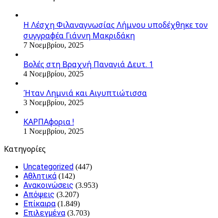
Η Λέσχη Φιλαναγνωσίας Λήμνου υποδέχθηκε τον
συγγραφέα Γιάννη Μακριδάκη
7 Νοεμβρίου, 2025
Βολές στη Βραχνή Παναγιά Δευτ. 1
4 Νοεμβρίου, 2025
Ήταν Λημνιά και Αιγυπτιώτισσα
3 Νοεμβρίου, 2025
ΚΑΡΠΑφορια !
1 Νοεμβρίου, 2025
Kατηγορίες
Uncategorized
(447)
Αθλητικά
(142)
Ανακοινώσεις
(3.953)
Απόψεις
(3.207)
Επίκαιρα
(1.849)
Επιλεγμένα
(3.703)