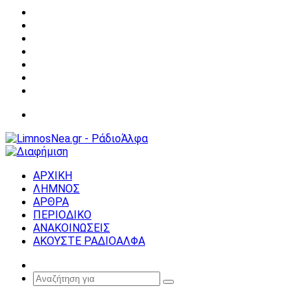
Facebook
X
YouTube
Instagram
Σύνδεση
Random
Article
Sidebar
Μενού
ΑΡΧΙΚΗ
ΛΗΜΝΟΣ
ΑΡΘΡΑ
ΠΕΡΙΟΔΙΚΟ
ΑΝΑΚΟΙΝΩΣΕΙΣ
ΑΚΟΥΣΤΕ ΡΑΔΙΟΑΛΦΑ
Random
Article
Αναζήτηση
για