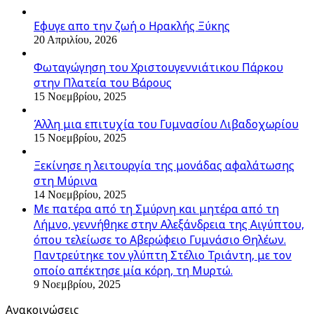
Εφυγε απο την ζωή o Ηρακλής Ξύκης
20 Απριλίου, 2026
Φωταγώγηση του Χριστουγεννιάτικου Πάρκου
στην Πλατεία του Βάρους
15 Νοεμβρίου, 2025
Άλλη μια επιτυχία του Γυμνασίου Λιβαδοχωρίου
15 Νοεμβρίου, 2025
Ξεκίνησε η λειτουργία της μονάδας αφαλάτωσης
στη Μύρινα
14 Νοεμβρίου, 2025
Με πατέρα από τη Σμύρνη και μητέρα από τη
Λήμνο, γεννήθηκε στην Αλεξάνδρεια της Αιγύπτου,
όπου τελείωσε το Αβερώφειο Γυμνάσιο Θηλέων.
Παντρεύτηκε τον γλύπτη Στέλιο Τριάντη, με τον
οποίο απέκτησε μία κόρη, τη Μυρτώ.
9 Νοεμβρίου, 2025
Ανακοινώσεις