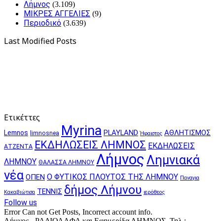
Λήμνος
(3.109)
ΜΙΚΡΕΣ ΑΓΓΕΛΙΕΣ
(9)
Περιοδικό
(3.639)
Last Modified Posts
Ετικέττες
Myrina
PLAYLAND
ΑΘΛΗΤΙΣΜΟΣ
Lemnos
limnosnea
Ήφαιστος
ΕΚΔΗΛΩΣΕΙΣ ΛΗΜΝΟΣ
ΕΚΔΗΛΩΣΕΙΣ
ΑΤΖΕΝΤΑ
Λήμνος
Λημνιακά
ΛΗΜΝΟΥ
ΘΑΛΑΣΣΑ ΛΗΜΝΟΥ
νέα
Ο ΦΥΤΙΚΟΣ ΠΛΟΥΤΟΣ ΤΗΣ ΛΗΜΝΟΥ
ΟΠΕΝ
Παναγια
δήμος Λήμνου
ΤΕΝΝΙΣ
Κακαβιώτισα
ιερόθεος
Follow us
Error Can not Get Posts, Incorrect account info.
Λήμνος - ΡΑΔΙΟΑΛΦΑ και Εφημερίδα ΛΗΜΝΟΣ. Τηλ.: