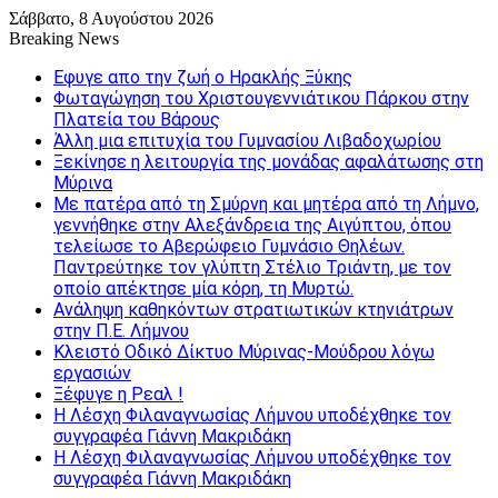
Σάββατο, 8 Αυγούστου 2026
Breaking News
Εφυγε απο την ζωή o Ηρακλής Ξύκης
Φωταγώγηση του Χριστουγεννιάτικου Πάρκου στην
Πλατεία του Βάρους
Άλλη μια επιτυχία του Γυμνασίου Λιβαδοχωρίου
Ξεκίνησε η λειτουργία της μονάδας αφαλάτωσης στη
Μύρινα
Με πατέρα από τη Σμύρνη και μητέρα από τη Λήμνο,
γεννήθηκε στην Αλεξάνδρεια της Αιγύπτου, όπου
τελείωσε το Αβερώφειο Γυμνάσιο Θηλέων.
Παντρεύτηκε τον γλύπτη Στέλιο Τριάντη, με τον
οποίο απέκτησε μία κόρη, τη Μυρτώ.
Ανάληψη καθηκόντων στρατιωτικών κτηνιάτρων
στην Π.Ε. Λήμνου
Κλειστό Οδικό Δίκτυο Μύρινας-Μούδρου λόγω
εργασιών
Ξέφυγε η Ρεαλ !
Η Λέσχη Φιλαναγνωσίας Λήμνου υποδέχθηκε τον
συγγραφέα Γιάννη Μακριδάκη
Η Λέσχη Φιλαναγνωσίας Λήμνου υποδέχθηκε τον
συγγραφέα Γιάννη Μακριδάκη