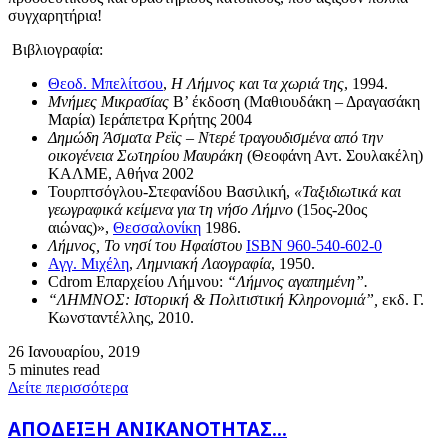
συγχαρητήρια!
Βιβλιογραφία:
Θεοδ. Μπελίτσου
,
Η Λήμνος και τα χωριά της
, 1994.
Μνήμες Μικρασίας
Β’ έκδοση (Μαθιουδάκη – Δραγασάκη
Μαρία) Ιεράπετρα Κρήτης 2004
Δημώδη Άσματα Ρεϊς – Ντερέ τραγουδισμένα από την
οικογένεια Σωτηρίου Μαυράκη
(Θεοφάνη Αντ. Σουλακέλη)
ΚΑΛΜΕ, Αθήνα 2002
Τουρπτσόγλου-Στεφανίδου Βασιλική,
«Ταξιδιωτικά και
γεωγραφικά κείμενα για τη νήσο Λήμνο
(15ος-20ος
αιώνας)»,
Θεσσαλονίκη
1986.
Λήμνος, Το νησί του Ηφαίστου
ISBN 960-540-602-0
Αγγ. Μιχέλη
,
Λημνιακή Λαογραφία
, 1950.
Cdrom Επαρχείου Λήμνου:
“Λήμνος αγαπημένη”.
“ΛΗΜΝΟΣ: Ιστορική & Πολιτιστική Κληρονομιά”,
εκδ. Γ.
Κωνσταντέλλης, 2010.
26 Ιανουαρίου, 2019
5 minutes read
Δείτε περισσότερα
ΑΠΟΔΕΙΞΗ
ΑΠΟΔΕΙΞΗ ΑΝΙΚΑΝΟΤΗΤΑΣ...
ΑΝΙΚΑΝΟΤΗΤΑΣ...