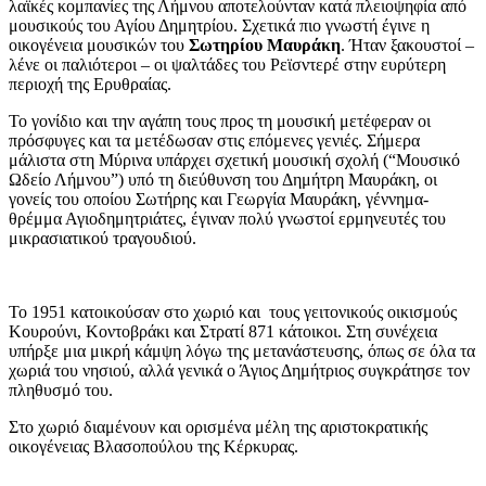
λαϊκές κομπανίες της Λήμνου αποτελούνταν κατά πλειοψηφία από
μουσικούς του Αγίου Δημητρίου. Σχετικά πιο γνωστή έγινε η
οικογένεια μουσικών του
Σωτηρίου Μαυράκη
. Ήταν ξακουστοί –
λένε οι παλιότεροι – οι ψαλτάδες του Ρεϊσντερέ στην ευρύτερη
περιοχή της Ερυθραίας.
Το γονίδιο και την αγάπη τους προς τη μουσική μετέφεραν οι
πρόσφυγες και τα μετέδωσαν στις επόμενες γενιές. Σήμερα
μάλιστα στη Μύρινα υπάρχει σχετική μουσική σχολή (“Μουσικό
Ωδείο Λήμνου”) υπό τη διεύθυνση του Δημήτρη Μαυράκη, οι
γονείς του οποίου Σωτήρης και Γεωργία Μαυράκη, γέννημα-
θρέμμα Αγιοδημητριάτες, έγιναν πολύ γνωστοί ερμηνευτές του
μικρασιατικού τραγουδιού.
Το 1951 κατοικούσαν στο χωριό και τους γειτονικούς οικισμούς
Κουρούνι, Κοντοβράκι και Στρατί 871 κάτοικοι. Στη συνέχεια
υπήρξε μια μικρή κάμψη λόγω της μετανάστευσης, όπως σε όλα τα
χωριά του νησιού, αλλά γενικά ο Άγιος Δημήτριος συγκράτησε τον
πληθυσμό του.
Στο χωριό διαμένουν και ορισμένα μέλη της αριστοκρατικής
οικογένειας Βλασοπούλου της Κέρκυρας.