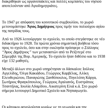
διακρίθηκαν ως οργανοπαίκτες και πολλές κομπανίες του νησιού
αποτελούνταν από Αγιοδημητριάτες.
Το 1947 με απόφαση του κοινοτικού συμβουλίου, το χωριό
μετονομάστηκε
Άγιος Δημήτριος
προς τιμήν του πολιούχου αγίου
της πατρίδας τους.
Από το 1926 λειτούργησε το σχολείο, το οποίο στεγάστηκε σε νέο
διδακτήριο το 1928. Τα πρώτα χρόνια σημαντική βοήθεια τόσο
προς το σχολείο, όσο και στην εκκλησία πρόσφερε ο
Σύλλογος
“Άγιος Δημήτριος”
των μεταναστών από το Ρεϊζντερέ στο
Σόμερβιλ της Βορ. Αμερικής. Το σχολείο ήταν διθέσιο και το 1938
είχε 132 μαθητές.
Μεταξύ άλλων στο χωριό υπηρέτησαν οι δάσκαλοι: Ιούλιος
Αγγελίδης, Όλγα Κακιάδου, Γεώργιος Καρβέλας, Αλίκη
Ελευθεριώτου, Παναγιώτης Ξανθόπουλος, Πηνελόπη Κάργα,
Σωτήριος Φραγκόπουλος, Γεώργιος Αγαλιανός, Ευστράτιος
Τσαντήλας, Ιουλία Αδαμίδου, Αικατερίνη Ελιά κ.ά. Στο χωριό
σήμερα λειτουργεί Δημοτικό Σχολείο και Νηπιαγωγείο.
Οι κάτοικοι ασχολούνται κυρίως με τη γεωργία και την