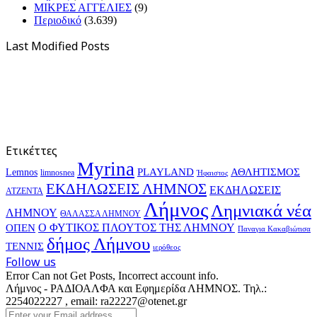
ΜΙΚΡΕΣ ΑΓΓΕΛΙΕΣ
(9)
Περιοδικό
(3.639)
Last Modified Posts
Ετικέττες
Myrina
PLAYLAND
ΑΘΛΗΤΙΣΜΟΣ
Lemnos
limnosnea
Ήφαιστος
ΕΚΔΗΛΩΣΕΙΣ ΛΗΜΝΟΣ
ΕΚΔΗΛΩΣΕΙΣ
ΑΤΖΕΝΤΑ
Λήμνος
Λημνιακά νέα
ΛΗΜΝΟΥ
ΘΑΛΑΣΣΑ ΛΗΜΝΟΥ
Ο ΦΥΤΙΚΟΣ ΠΛΟΥΤΟΣ ΤΗΣ ΛΗΜΝΟΥ
ΟΠΕΝ
Παναγια Κακαβιώτισα
δήμος Λήμνου
ΤΕΝΝΙΣ
ιερόθεος
Follow us
Error Can not Get Posts, Incorrect account info.
Λήμνος - ΡΑΔΙΟΑΛΦΑ και Εφημερίδα ΛΗΜΝΟΣ. Τηλ.:
2254022227 , email: ra22227@otenet.gr
Enter