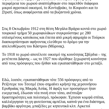
περιφέρεια του χωριού αναπτύχθηκαν στο παρελθόν διάφοροι
μικροί αγροτικοί οικισμοί,
το Κοντοβράκι, το Κουρούνι και το
Στρατί
, όπως αναφέρονται από τα βυζαντινά χρόνια.
Στις 8 Οκτωβρίου 1912 στη θέση Μεγάλα Βράχια κοντά στο χωριό
τουρκικό τμήμα 50 χωροφυλάκων συγκρούστηκε με 280
οπλισμένους κατοίκους και έπειτα από μικρή αψιμαχία οι Τούρκοι
διασκορπίστηκαν αφήνοντας ελεύθερο το δρόμο για την
απελευθέρωση του Κάστρου (Μύρινας).
Το 1918 το χωριό αποτέλεσε οικισμό της κοινότητας Σβέρδια – της
μετέπειτα Δάφνης – ως το 1927 που ιδρύθηκε ξεχωριστή κοινότητα
από τους πρόσφυγες που ήλθαν και εγκαταστάθηκαν στο μεταξύ.
Εδώ, λοιπόν, εγκαταστάθηκαν τότε 556 πρόσφυγες από το
Ρεϊζντερε του Τσεσμέ (που σημαίνει κρήνη) της χερσονήσου
Ερυθραίας της Μικράς Ασίας. Η άφιξη των προσφύγων ήταν
ευεργετική, έδωσαν νέα πνοή στον τόπο, ανέπτυξαν
δραστηριότητες και πολιτισμό, πρόκοψαν. Έχτισαν κομψά σπίτια,
καλλιέργησαν τη γη φυτεύοντας αμπέλια, καπνά για ένα διάστημα,
βαμβάκι αργότερα, μπαξέδες με κηπευτικά κλπ. Αρκετοί