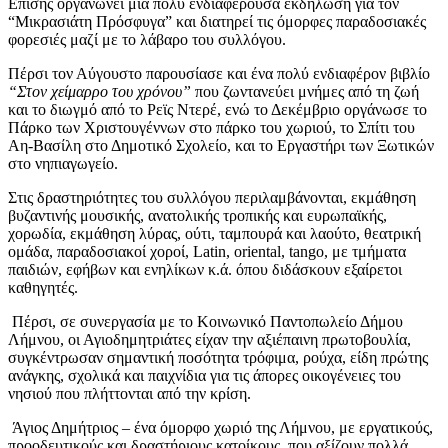
Επίσης οργανώνει μια πολύ ενδιαφέρουσα εκδήλωση για τον
“Μικρασιάτη Πρόσφυγα” και διατηρεί τις όμορφες παραδοσιακές
φορεσιές μαζί με το λάβαρο του συλλόγου.
Πέρσι τον Αύγουστο παρουσίασε και ένα πολύ ενδιαφέρον βιβλίο
“Στον χείμαρρο του χρόνου”
που ζωντανεύει μνήμες από τη ζωή
και το διωγμό από το Ρεϊς Ντερέ, ενώ το Δεκέμβριο οργάνωσε το
Πάρκο των Χριστουγέννων στο πάρκο του χωριού, το Σπίτι του
Αη-Βασίλη στο Δημοτικό Σχολείο, και το Εργαστήρι των Ξωτικών
στο νηπιαγωγείο.
Στις δραστηριότητες του συλλόγου περιλαμβάνονται, εκμάθηση
βυζαντινής μουσικής, ανατολικής τροπικής και ευρωπαϊκής,
χορωδία, εκμάθηση λύρας, ούτι, ταμπουρά και λαούτο, θεατρική
ομάδα, παραδοσιακοί χοροί, Latin, oriental, tango, με τμήματα
παιδιών, εφήβων και ενηλίκων κ.ά. όπου διδάσκουν εξαίρετοι
καθηγητές.
Πέρσι, σε συνεργασία με το Κοινωνικό Παντοπωλείο Δήμου
Λήμνου, οι Αγιοδημητριάτες είχαν την αξιέπαινη πρωτοβουλία,
συγκέντρωσαν σημαντική ποσότητα τρόφιμα, ρούχα, είδη πρώτης
ανάγκης, σχολικά και παιχνίδια για τις άπορες οικογένειες του
νησιού που πλήττονται από την κρίση.
Άγιος Δημήτριος – ένα όμορφο χωριό της Λήμνου, με εργατικούς,
προοδευτικούς και δραστήριους κατοίκους, που αξίζουν πολλά