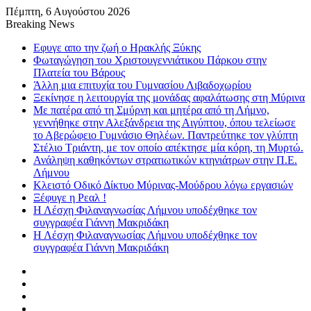
Πέμπτη, 6 Αυγούστου 2026
Breaking News
Εφυγε απο την ζωή o Ηρακλής Ξύκης
Φωταγώγηση του Χριστουγεννιάτικου Πάρκου στην
Πλατεία του Βάρους
Άλλη μια επιτυχία του Γυμνασίου Λιβαδοχωρίου
Ξεκίνησε η λειτουργία της μονάδας αφαλάτωσης στη Μύρινα
Με πατέρα από τη Σμύρνη και μητέρα από τη Λήμνο,
γεννήθηκε στην Αλεξάνδρεια της Αιγύπτου, όπου τελείωσε
το Αβερώφειο Γυμνάσιο Θηλέων. Παντρεύτηκε τον γλύπτη
Στέλιο Τριάντη, με τον οποίο απέκτησε μία κόρη, τη Μυρτώ.
Ανάληψη καθηκόντων στρατιωτικών κτηνιάτρων στην Π.Ε.
Λήμνου
Κλειστό Οδικό Δίκτυο Μύρινας-Μούδρου λόγω εργασιών
Ξέφυγε η Ρεαλ !
Η Λέσχη Φιλαναγνωσίας Λήμνου υποδέχθηκε τον
συγγραφέα Γιάννη Μακριδάκη
Η Λέσχη Φιλαναγνωσίας Λήμνου υποδέχθηκε τον
συγγραφέα Γιάννη Μακριδάκη
Facebook
X
YouTube
Instagram