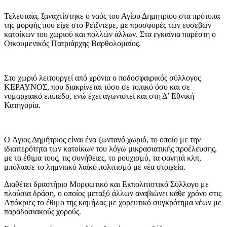
Τελευταία, ξαναχτίστηκε ο ναός του Αγίου Δημητρίου στα πρότυπα
της μορφής που είχε στο Ρεϊζντερε, με προσφορές των ευσεβών
κατοίκων του χωριού και πολλών άλλων. Στα εγκαίνια παρέστη ο
Οικουμενικός Πατριάρχης Βαρθολομαίος.
Στο χωριό λειτουργεί από χρόνια ο ποδοσφαιρικός σύλλογος
ΚΕΡΑΥΝΟΣ, που διακρίνεται τόσο σε τοπικό όσο και σε
νομαρχιακό επίπεδο, ενώ έχει αγωνιστεί και στη Δ’ Εθνική
Κατηγορία.
Ο Άγιος Δημήτριος είναι ένα ζωντανό χωριό, το οποίο με την
ιδιαιτερότητα των κατοίκων του λόγω μικρασιατικής προέλευσης,
με τα έθιμα τους, τις συνήθειες, το ρουχισμό, τα φαγητά κλπ,
μπόλιασε το λημνιακό λαϊκό πολιτισμό με νέα στοιχεία.
Διαθέτει δραστήριο Μορφωτικό και Εκπολιτιστικό Σύλλογο με
πλούσια δράση, ο οποίος μεταξύ άλλων αναβιώνει κάθε χρόνο στις
Απόκριες το έθιμο της καμήλας με χορευτικό συγκρότημα νέων με
παραδοσιακούς χορούς.