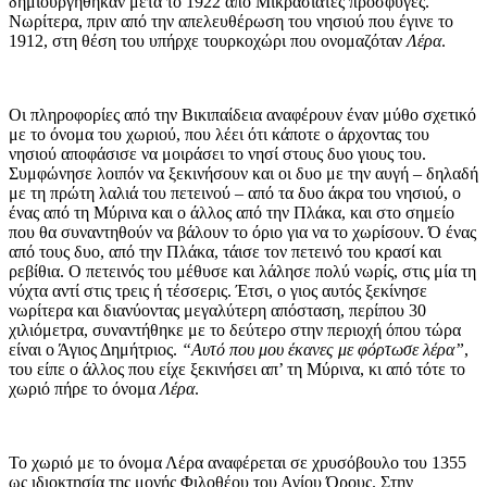
δημιουργήθηκαν μετά το 1922 από Μικρασιάτες πρόσφυγες.
Νωρίτερα, πριν από την απελευθέρωση του νησιού που έγινε το
1912, στη θέση του υπήρχε τουρκοχώρι που ονομαζόταν
Λέρα
.
Οι πληροφορίες από την Βικιπαίδεια αναφέρουν έναν μύθο σχετικό
με το όνομα του χωριού, που λέει ότι κάποτε ο άρχοντας του
νησιού αποφάσισε να μοιράσει το νησί στους δυο γιους του.
Συμφώνησε λοιπόν να ξεκινήσουν και οι δυο με την αυγή – δηλαδή
με τη πρώτη λαλιά του πετεινού – από τα δυο άκρα του νησιού, ο
ένας από τη Μύρινα και ο άλλος από την Πλάκα, και στο σημείο
που θα συναντηθούν να βάλουν το όριο για να το χωρίσουν. Ό ένας
από τους δυο, από την Πλάκα, τάισε τον πετεινό του κρασί και
ρεβίθια. Ο πετεινός του μέθυσε και λάλησε πολύ νωρίς, στις μία τη
νύχτα αντί στις τρεις ή τέσσερις. Έτσι, ο γιος αυτός ξεκίνησε
νωρίτερα και διανύοντας μεγαλύτερη απόσταση, περίπου 30
χιλιόμετρα, συναντήθηκε με το δεύτερο στην περιοχή όπου τώρα
είναι ο Άγιος Δημήτριος.
“Αυτό που μου έκανες με φόρτωσε λέρα”
,
του είπε ο άλλος που είχε ξεκινήσει απ’ τη Μύρινα, κι από τότε το
χωριό πήρε το όνομα
Λέρα
.
Το χωριό με το όνομα Λέρα αναφέρεται σε χρυσόβουλο του 1355
ως ιδιοκτησία της μονής Φιλοθέου του Αγίου Όρους. Στην