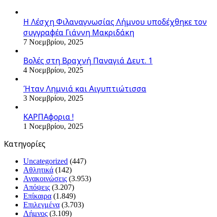
Η Λέσχη Φιλαναγνωσίας Λήμνου υποδέχθηκε τον
συγγραφέα Γιάννη Μακριδάκη
7 Νοεμβρίου, 2025
Βολές στη Βραχνή Παναγιά Δευτ. 1
4 Νοεμβρίου, 2025
Ήταν Λημνιά και Αιγυπτιώτισσα
3 Νοεμβρίου, 2025
ΚΑΡΠΑφορια !
1 Νοεμβρίου, 2025
Kατηγορίες
Uncategorized
(447)
Αθλητικά
(142)
Ανακοινώσεις
(3.953)
Απόψεις
(3.207)
Επίκαιρα
(1.849)
Επιλεγμένα
(3.703)
Λήμνος
(3.109)