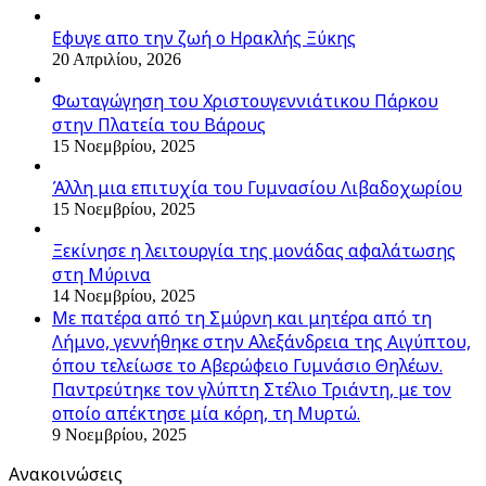
Εφυγε απο την ζωή o Ηρακλής Ξύκης
20 Απριλίου, 2026
Φωταγώγηση του Χριστουγεννιάτικου Πάρκου
στην Πλατεία του Βάρους
15 Νοεμβρίου, 2025
Άλλη μια επιτυχία του Γυμνασίου Λιβαδοχωρίου
15 Νοεμβρίου, 2025
Ξεκίνησε η λειτουργία της μονάδας αφαλάτωσης
στη Μύρινα
14 Νοεμβρίου, 2025
Με πατέρα από τη Σμύρνη και μητέρα από τη
Λήμνο, γεννήθηκε στην Αλεξάνδρεια της Αιγύπτου,
όπου τελείωσε το Αβερώφειο Γυμνάσιο Θηλέων.
Παντρεύτηκε τον γλύπτη Στέλιο Τριάντη, με τον
οποίο απέκτησε μία κόρη, τη Μυρτώ.
9 Νοεμβρίου, 2025
Ανακοινώσεις