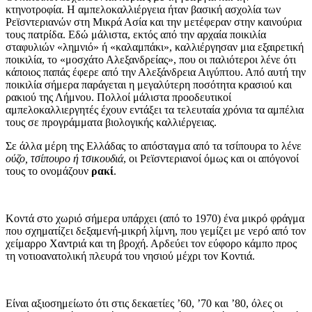
κτηνοτροφία. Η αμπελοκαλλιέργεια ήταν βασική ασχολία των
Ρεϊσντεριανών στη Μικρά Ασία και την μετέφεραν στην καινούρια
τους πατρίδα. Εδώ μάλιστα, εκτός από την αρχαία ποικιλία
σταφυλιών «λημνιό» ή «καλαμπάκι», καλλιέργησαν μια εξαιρετική
ποικιλία, το «μοσχάτο Αλεξανδρείας», που οι παλιότεροι λένε ότι
κάποιος παπάς έφερε από την Αλεξάνδρεια Αιγύπτου. Από αυτή την
ποικιλία σήμερα παράγεται η μεγαλύτερη ποσότητα κρασιού και
ρακιού της Λήμνου. Πολλοί μάλιστα προοδευτικοί
αμπελοκαλλιεργητές έχουν εντάξει τα τελευταία χρόνια τα αμπέλια
τους σε προγράμματα βιολογικής καλλιέργειας.
Σε άλλα μέρη της Ελλάδας το απόσταγμα από τα τσίπουρα το λένε
ούζο, τσίπουρο ή τσικουδιά
, οι Ρεϊσντεριανοί όμως και οι απόγονοί
τους το ονομάζουν
ρακί
.
Κοντά στο χωριό σήμερα υπάρχει (από το 1970) ένα μικρό φράγμα
που σχηματίζει δεξαμενή-μικρή λίμνη, που γεμίζει με νερό από τον
χείμαρρο Χαντριά και τη βροχή. Αρδεύει τον εύφορο κάμπο προς
τη νοτιοανατολική πλευρά του νησιού μέχρι τον Κοντιά.
Είναι αξιοσημείωτο ότι στις δεκαετίες ’60, ’70 και ’80, όλες οι