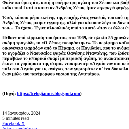
Φαίνεται όμως ότι, αυτή η υπέρμετρη αγάπη του Ζέπου και βοήθει
καΐκι του! Γιατί ο καπετάν Ανδρέας Ζέπος ήταν
«τρομερά φερέγ
Έτσι, κάποια μέρα εκείνης της εποχής, ένας γνωστός του από τη
Ανδρέας Ζέπος μπήκε εγγυητής, αλλά για κάποιον λόγο το δάνει
του… Το έχασε. Έγινε αλκοολικός από το πιοτό -όταν οι άλλοι έ
Πέθανε από κίρρωση του ήπατος στα 1969, σε ηλικία 55 χρονών.
ακόμη τραγούδι, το «Ο Ζέπος εκουράστηκε». Το περίφημο καΐκι 
οικογένεια ψαράδων από το Πέραμα, οι Παγιδαίοι, που το ονόμα
το αγοράζει ο Ναουσαίος ψαράς Θανάσης Νταντάνης, που ζούσε
περιέβαλε το ιστορικό σκαρί με περισσή αγάπη, το ανακατασκεύ
έκανε τα γυρίσματα της σειράς ντοκιμαντέρ «Αιγαίο νυν και αε
πάλι στο Αιγαίο για τις ανάγκες των γυρισμάτων σ’ ένα δύσκολο 
έναν μόλο του πανέμορφου νησιού της Αντιπάρου.
(Πηγή:
https://trelogiannis.blogspot.com
)
14 Ιανουαρίου, 2024
5 minutes read
Messenger
Messenger
WhatsApp
Viber
Κοινοποίηση
Facebook
X
μέσω
Δείτε περισσότερα