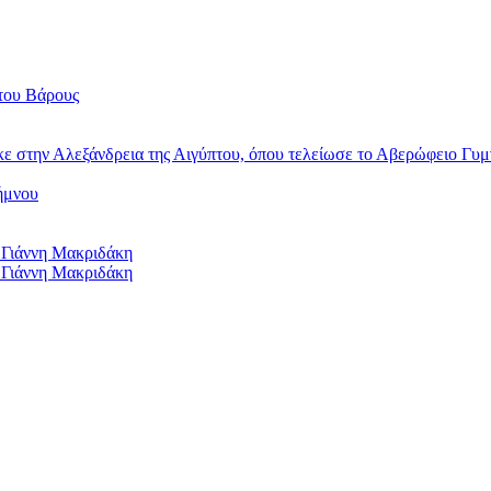
του Βάρους
κε στην Αλεξάνδρεια της Αιγύπτου, όπου τελείωσε το Αβερώφειο Γυμ
ήμνου
 Γιάννη Μακριδάκη
 Γιάννη Μακριδάκη