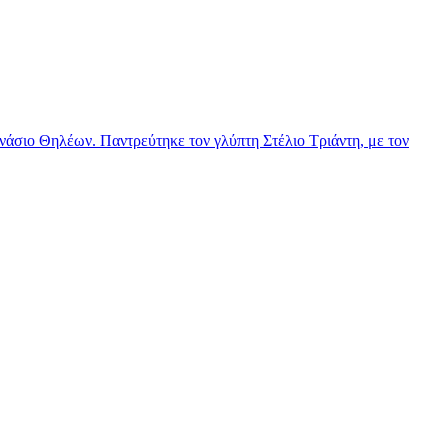
νάσιο Θηλέων. Παντρεύτηκε τον γλύπτη Στέλιο Τριάντη, με τον