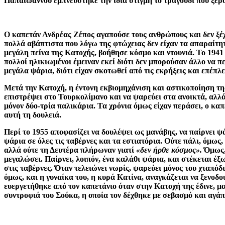
Παπαϊωάννου εμπνεύστηκε την ίδια στιγμή το τραγούδι που ξέρ
Ο καπετάν Ανδρέας Ζέπος αγαπούσε τους ανθρώπους και δεν ξέχα
πολλά αβάπτιστα που λόγω της φτώχειας δεν είχαν τα απαραίτητα
μεγάλη πείνα της Κατοχής, βοήθησε κόσμο και ντουνιά. Το 1941
πολλοί ηλικιωμένοι έμειναν εκεί διότι δεν μπορούσαν άλλο να π
μεγάλα ψάρια, διότι είχαν σκοτωθεί από τις εκρήξεις και επέπλεα
Μετά την Κατοχή, η έντονη εκβιομηχάνιση και αστικοποίηση της
επιστρέψει στο Τουρκολίμανο και να ψαρεύει στα ανοικτά, αλλ
μόνον δύο-τρία παλικάρια. Τα χρόνια όμως είχαν περάσει, ο καπ
αυτή τη δουλειά.
Περί το 1955 αποφασίζει να δουλέψει ως μανάβης, να παίρνει ψάρ
ψάρια σε όλες τις ταβέρνες και τα εστιατόρια. Ούτε πάλι, όμως
αλλά ούτε τη Δευτέρα πλήρωναν γιατί
«δεν ήρθε κόσμος».
Όμως, 
μεγαλώσει. Παίρνει, λοιπόν, ένα καλάθι ψάρια, και στέκεται έ
στις ταβέρνες. Όταν τελειώνει νωρίς, ψαρεύει μόνος του χταπό
όμως, και η γυναίκα του, η κυρά Κατίνα, αναγκάζεται να ξενοδο
ευεργετήθηκε από τον καπετάνιο όταν στην Κατοχή της έδινε, μ
συντροφιά του Σούκα, η οποία τον δέχθηκε με σεβασμό και αγάπ