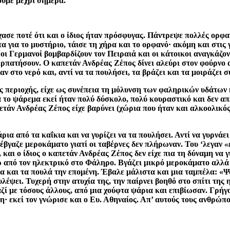
ουμε μέχρι σήμερα.
σε ποτέ ότι και ο ίδιος ήταν πρόσφυγας. Πάντρεψε πολλές ορφαν
 για το μυστήριο, τάισε τη χήρα και το ορφανό· ακόμη και στις 
 οι Γερμανοί βομβαρδίζουν τον Πειραιά και οι κάτοικοι αναγκάζ
ερπατήσουν. Ο καπετάν Ανδρέας Ζέπος δίνει αλεύρι στον φούρνο α
ν στο νερό και, αντί να τα πουλήσει, τα βράζει και τα μοιράζει σ
 περιοχής, είχε ως συνέπεια τη μόλυνση των φαληρικών υδάτων κ
ά το ψάρεμα εκεί ήταν πολύ δύσκολο, πολύ κουραστικό και δεν α
ετάν Ανδρέας Ζέπος είχε βαρύνει (χώρια που ήταν και αλκοολικός
ια από τα καΐκια και να γυρίζει να τα πουλήσει. Αντί να γυρνάει 
, έβγαζε μεροκάματο γιατί οι ταβέρνες δεν πλήρωναν. Του ‘λεγαν
«
και ο ίδιος ο καπετάν Ανδρέας Ζέπος δεν είχε πια τη δύναμη να γυ
ξω από τον ηλεκτρικό στο Φάληρο. Βγάζει μικρό μεροκάματο αλλά 
δια και τα πουλά την επομένη. Έβαλε μάλιστα και μια ταμπέλα: «
υλέψει. Τυχερή στην ατυχία της, την παίρνει βοηθό στο σπίτι τη
αζί με τόσους άλλους, από μια χούφτα ψάρια και επιβίωσαν. Γρή
η· εκεί τον γνώρισε και ο Ευ. Αθηναίος. Απ’ αυτούς τους ανθρώπ