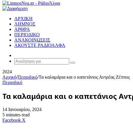
ΑΡΧΙΚΗ
ΛΗΜΝΟΣ
ΑΡΘΡΑ
ΠΕΡΙΟΔΙΚΟ
ΑΝΑΚΟΙΝΩΣΕΙΣ
ΑΚΟΥΣΤΕ ΡΑΔΙΟΑΛΦΑ
Random
Article
Αναζήτηση
για
2024
Αρχική
/
Περιοδικό
/
Τα καλαμάρια και ο καπετάνιος Αντρέας Ζέππος
Περιοδικό
Τα καλαμάρια και ο καπετάνιος Αν
14 Ιανουαρίου, 2024
5 minutes read
Messenger
Messenger
WhatsApp
Viber
Κοινοποίηση
Facebook
X
μέσω
E-