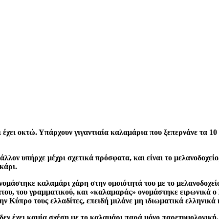
ι έχει οκτώ. Υπάρχουν γιγαντιαία καλαμάρια που ξεπερνάνε τα 10
άλλον υπήρχε μέχρι σχετικά πρόσφατα, και είναι το μελανοδοχείο
κάρι.
νομάστηκε καλαμάρι χάρη στην ομοιότητά του με το μελανοδοχείο,
ατου, του γραμματικού, και «καλαμαράς» ονομάστηκε ειρωνικά ο 
ην Κύπρο τους ελλαδίτες, επειδή μιλάνε μη ιδιωματικά ελληνικά
δεν έχει καμία σχέση με το καλαμάρι παρά μόνο παρετυμολογική.