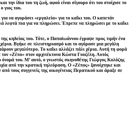
ι την ίδια του τη ζωή, αφού είναι σίγουρο ότι του στοίχισε το
ο γιος του.
 για να αγοράσει «εργαλεία» για το καΐκι του. Ο καπετάν
λά λεφτά πια για να πληρώσει. Έπρεπε να πληρώσει με το καΐκι
 της κηδείας του. Τότε, ο Παπαϊωάννου έγραψε προς τιμήν ένα
 χέρια. Βγήκε σε πλειστηριασμό και το αγόρασε μια μεγάλη
άρουν μεγαλύτερο. Το καΐκι αλλάζει πάλι χέρια. Αυτή τη φορά
ε τον «Ζέπο» στον αρχιτέκτονα Κώστα Γουζέλη. Αυτός
ο όνομά του. Μ’ αυτό, ο γνωστός σκηνοθέτης Γιώργος Κολόζης
τυχία από την κρατική τηλεόραση. Ο «Ζέπος» ξανοίχτηκε και
ν από τους συγγενείς της οικογένειας Περατικού και άραξε σε