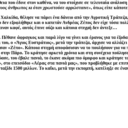
α που έδινε στον καθένα, να του στοίχισε σε τελευταία ανάλυση κα
γυος άνθρωπος κι όταν χρωστούσε αρρώσταινε»
, όπως είπε κάποτε 
 Χαλκίδα, θέλησε να πάρει ένα δάνειο από την Αγροτική Τράπεζα,
ο δεν εξοφλήθηκε και ο καπετάν Ανδρέας Ζέπος δεν είχε τόσα πολ
πιναν καφέ, αυτός έπινε ούζο και κάποια στιγμή δεν άντεξε…
 Πέθανε άφραγκος και παρά λίγο να γίνει και έρανος για τα έξοδα
του, ο «Άγιος Ευστράτιος», μετά την τράπεζα, άρχισε να αλλάζει
σαν «Ζέπο». Κάποια στιγμή αποφάσισαν να το πουλήσουν για να π
 στην Πάρο. Το κράτησε αρκετά χρόνια και στη συνέχεια πούλησ
ασε, του έβαλε πανιά, το έκανε ακόμα πιο όμορφο και κράτησε τ
ί», στο επεισόδιο «Αέρας στα πανιά μας», που προβλήθηκε με επι
ταξίδι 1500 μιλίων. Το καΐκι, μετά την εκπομπή, κατέληξε σε ένα