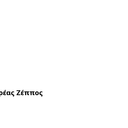
τρέας Ζέππος