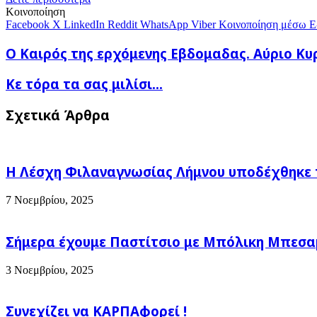
E-
Κοινοποίηση
mail
Facebook
X
LinkedIn
Reddit
WhatsApp
Viber
Κοινοποίηση μέσω E
Ο
Ο Καιρός της ερχόμενης Εβδομαδας. Αύριο Κυ
Καιρός
της
Κε
Κε τόρα τα σας μιλίσι…
ερχόμενης
τόρα
Εβδομαδας.
τα
Σχετικά Άρθρα
Αύριο
σας
Κυριακη
μιλίσι…
14/1
καλή
αλλά
Η Λέσχη Φιλαναγνωσίας Λήμνου υποδέχθηκε 
παγερή
μέρα.
7 Νοεμβρίου, 2025
Σήμερα έχουμε Παστίτσιο με Μπόλικη Μπεσαμέ
3 Νοεμβρίου, 2025
Συνεχίζει να ΚΑΡΠΑφορεί !