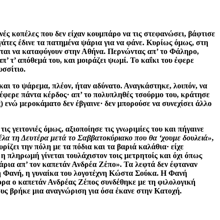
ές κοπέλες που δεν είχαν κουμπάρο να τις στεφανώσει, βάφτισε
γάτες έδινε τα πατημένα ψάρια για να φάνε. Κυρίως όμως, στη
ονται να καταφύγουν στην Αθήνα. Περνώντας απ’ το Φάληρο,
π’ τ’ απόθεμά του, και μοιράζει ψωμί. Το καΐκι του έφερε
υσσίτιο.
αι το ψάρεμα, πλέον, ήταν αδύνατο. Αναγκάστηκε, λοιπόν, να
πέφερε πάντα κέρδος· απ’ το πολυπληθές τσούρμο του, κράτησε
) ενώ μεροκάματο δεν έβγαινε· δεν μπορούσε να συνεχίσει άλλο
τις γειτονιές όμως, αξιοποίησε τις γνωριμίες του και πήγαινε
έλα τη Δευτέρα μετά το Σαββατοκύριακο που θα ‘χουμε δουλειά»
,
ρίζει την πόλη με τα πόδια και τα βαριά καλάθια· είχε
η πληρωμή γίνεται τουλάχιστον τοις μετρητοίς και όχι όπως
Ψάρια απ’ τον καπετάν Ανδρέα Ζέπο». Τα λεφτά δεν έφταναν
ς η Φανή, η γυναίκα του λογοτέχνη Κώστα Σούκα. Η Φανή
γορα ο καπετάν Ανδρέας Ζέπος συνδέθηκε με τη φιλολογική
ους βρήκε μια αναγνώριση για όσα έκανε στην Κατοχή.