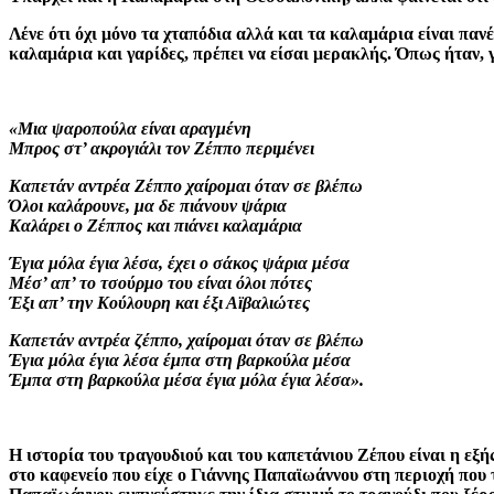
Λένε ότι όχι μόνο τα χταπόδια αλλά και τα καλαμάρια είναι παν
καλαμάρια και γαρίδες, πρέπει να είσαι μερακλής. Όπως ήταν, 
«Μια ψαροπούλα είναι αραγμένη
Μπρος στ’ ακρογιάλι τον Ζέππο περιμένει
Καπετάν αντρέα Ζέππο χαίρομαι όταν σε βλέπω
Όλοι καλάρουνε, μα δε πιάνουν ψάρια
Καλάρει ο Ζέππος και πιάνει καλαμάρια
Έγια μόλα έγια λέσα, έχει ο σάκος ψάρια μέσα
Μέσ’ απ’ το τσούρμο του είναι όλοι πότες
Έξι απ’ την Κούλουρη και έξι Αϊβαλιώτες
Καπετάν αντρέα ζέππο, χαίρομαι όταν σε βλέπω
Έγια μόλα έγια λέσα έμπα στη βαρκούλα μέσα
Έμπα στη βαρκούλα μέσα έγια μόλα έγια λέσα».
Η ιστορία του τραγουδιού και του καπετάνιου Ζέπου είναι η εξή
στο καφενείο που είχε ο Γιάννης Παπαϊωάννου στη περιοχή πο