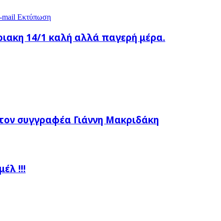
-mail
Εκτύπωση
ριακη 14/1 καλή αλλά παγερή μέρα.
τον συγγραφέα Γιάννη Μακριδάκη
λ !!!