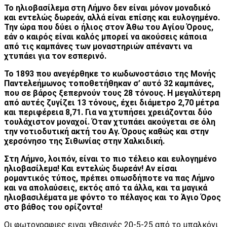
Το ηλιοβασίλεμα στη Λήμνο δεν είναι μόνον μοναδικό
και εντελώς δωρεάν, αλλά είναι επίσης και ευλογημένο.
Την ώρα που δύει ο ήλιος στον Άθω του Αγίου Όρους,
εάν ο καιρός είναι καλός μπορεί να ακούσεις κάποια
από τις καμπάνες των μοναστηριών απέναντι να
χτυπάει για τον εσπερινό.
Το 1893 που ανεγέρθηκε το κωδωνοστάσιο της Μονής
Παντελεήμωνος τοποθετήθηκαν σ’ αυτό 32 καμπάνες,
που σε βάρος ξεπερνούν τους 28 τόνους. Η μεγαλύτερη
από αυτές ζυγίζει 13 τόνους, έχει διάμετρο 2,70 μέτρα
και περιφέρεια 8,71. Για να χτυπήσει χρειάζονται δύο
τουλάχιστον μοναχοί. Όταν χτυπάει ακούγεται σε όλη
την νοτιοδυτική ακτή του Αγ. Όρους καθώς και στην
χερσόνησο της Σιθωνίας στην Χαλκιδική.
Στη Λήμνο, λοιπόν, είναι το πιο τέλειο και ευλογημένο
ηλιοβασίλεμα! Και εντελώς δωρεάν! Αν είσαι
ρομαντικός τύπος, πρέπει οπωσδήποτε να πας Λήμνο
και να απολαύσεις, εκτός από τα άλλα, και τα μαγικά
ηλιοβασιλέματα με φόντο το πέλαγος και το Άγιο Όρος
στο βάθος του ορίζοντα!
Οι φωτογραφιες ειναι χθεσινές 20-5-25 από το μπαλκόνι