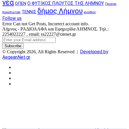
νέα
Ο ΦΥΤΙΚΟΣ ΠΛΟΥΤΟΣ ΤΗΣ ΛΗΜΝΟΥ
ΟΠΕΝ
Παναγια
δήμος Λήμνου
ΤΕΝΝΙΣ
Κακαβιώτισα
ιερόθεος
Follow us
Error Can not Get Posts, Incorrect account info.
Λήμνος - ΡΑΔΙΟΑΛΦΑ και Εφημερίδα ΛΗΜΝΟΣ. Τηλ.:
2254022227 , email: ra22227@otenet.gr
Enter
your
Email
Developed by
© Copyright 2026, All Rights Reserved |
address
AegeanNet.gr
Facebook
X
YouTube
Instagram
Facebook
X
Back
to
top
button