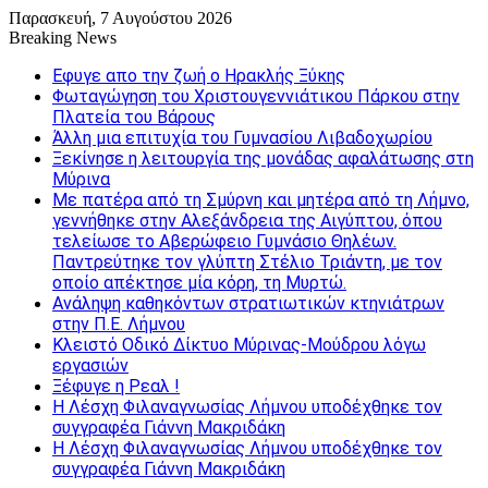
Παρασκευή, 7 Αυγούστου 2026
Breaking News
Εφυγε απο την ζωή o Ηρακλής Ξύκης
Φωταγώγηση του Χριστουγεννιάτικου Πάρκου στην
Πλατεία του Βάρους
Άλλη μια επιτυχία του Γυμνασίου Λιβαδοχωρίου
Ξεκίνησε η λειτουργία της μονάδας αφαλάτωσης στη
Μύρινα
Με πατέρα από τη Σμύρνη και μητέρα από τη Λήμνο,
γεννήθηκε στην Αλεξάνδρεια της Αιγύπτου, όπου
τελείωσε το Αβερώφειο Γυμνάσιο Θηλέων.
Παντρεύτηκε τον γλύπτη Στέλιο Τριάντη, με τον
οποίο απέκτησε μία κόρη, τη Μυρτώ.
Ανάληψη καθηκόντων στρατιωτικών κτηνιάτρων
στην Π.Ε. Λήμνου
Κλειστό Οδικό Δίκτυο Μύρινας-Μούδρου λόγω
εργασιών
Ξέφυγε η Ρεαλ !
Η Λέσχη Φιλαναγνωσίας Λήμνου υποδέχθηκε τον
συγγραφέα Γιάννη Μακριδάκη
Η Λέσχη Φιλαναγνωσίας Λήμνου υποδέχθηκε τον
συγγραφέα Γιάννη Μακριδάκη