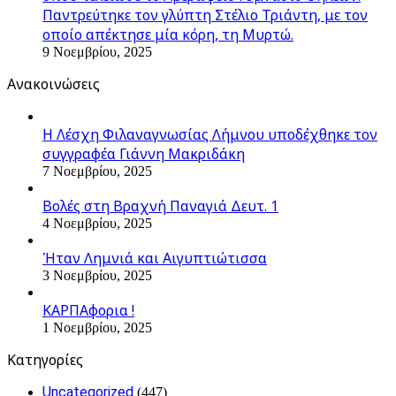
Παντρεύτηκε τον γλύπτη Στέλιο Τριάντη, με τον
οποίο απέκτησε μία κόρη, τη Μυρτώ.
9 Νοεμβρίου, 2025
Ανακοινώσεις
Η Λέσχη Φιλαναγνωσίας Λήμνου υποδέχθηκε τον
συγγραφέα Γιάννη Μακριδάκη
7 Νοεμβρίου, 2025
Βολές στη Βραχνή Παναγιά Δευτ. 1
4 Νοεμβρίου, 2025
Ήταν Λημνιά και Αιγυπτιώτισσα
3 Νοεμβρίου, 2025
ΚΑΡΠΑφορια !
1 Νοεμβρίου, 2025
Kατηγορίες
Uncategorized
(447)