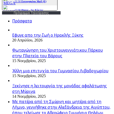
Πρόγραμμα Τηλεόρασης
Πρόσφατα
Εφυγε απο την ζωή o Ηρακλής Ξύκης
20 Απριλίου, 2026
Φωταγώγηση του Χριστουγεννιάτικου Πάρκου
στην Πλατεία του Βάρους
15 Νοεμβρίου, 2025
Άλλη μια επιτυχία του Γυμνασίου Λιβαδοχωρίου
15 Νοεμβρίου, 2025
Ξεκίνησε η λειτουργία της μονάδας αφαλάτωσης
στη Μύρινα
14 Νοεμβρίου, 2025
Με πατέρα από τη Σμύρνη και μητέρα από τη
Λήμνο, γεννήθηκε στην Αλεξάνδρεια της Αιγύπτου,
όπου τελείωσε το Αβερώφειο Γυμνάσιο Θηλέων.