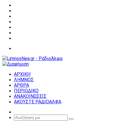
Facebook
X
YouTube
Instagram
Σύνδεση
Random
Article
Sidebar
Μενού
ΑΡΧΙΚΗ
ΛΗΜΝΟΣ
ΑΡΘΡΑ
ΠΕΡΙΟΔΙΚΟ
ΑΝΑΚΟΙΝΩΣΕΙΣ
ΑΚΟΥΣΤΕ ΡΑΔΙΟΑΛΦΑ
Random
Article
Αναζήτηση
για