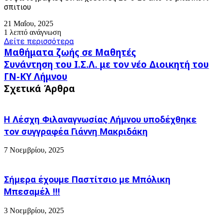
σπιτιου
21 Μαΐου, 2025
1 λεπτό ανάγνωση
Δείτε περισσότερα
Μαθήματα
Μαθήματα ζωής σε Μαθητές
ζωής
Συνάντηση
Συνάντηση του Ι.Σ.Λ. με τον νέο Διοικητή του
σε
του
ΓΝ-ΚΥ Λήμνου
Μαθητές
Ι.Σ.Λ.
Σχετικά Άρθρα
με
τον
νέο
Διοικητή
Η Λέσχη Φιλαναγνωσίας Λήμνου υποδέχθηκε
του
τον συγγραφέα Γιάννη Μακριδάκη
ΓΝ-
ΚΥ
7 Νοεμβρίου, 2025
Λήμνου
Σήμερα έχουμε Παστίτσιο με Μπόλικη
Μπεσαμέλ !!!
3 Νοεμβρίου, 2025