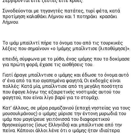
Σερβίρονται είτε ζεστές είτε κρύες.
Συνοδεύονται με τηγανητές πατάτες, τυρί φέτα, κατά
προτίμηση καλαθάκι Λήμνου και 1 ποτηράκι κρασάκι
Λήμνου.
Το ιμάμ μπαϊλντί πήρε το όνομα του από τις τουρκικές
λέξεις που σημαίνουν «ο Ιμάμης μπαΐλντισε (λιποθύμησε)».
επειδή, σύμφωνα με το μύθο, ένας ιμάμης που το δοκίμασε
για πρώτη φορά, έχασε τις αισθήσεις του.
Γιατί άραγε μπαΐλντισε ο ιμάμης και έδωσε το όνομα αυτό
σ’ ένα από τα πιο αγαπημένα φαγητά; Οι εκδοχές είναι
πολλές: Κατά μία, μπαΐλντισε από τη μεγάλη ποσότητα
που έφαγε λόγω της εξαιρετικής νοστιμιάς αυτού του
φαγητού, που είναι λίγο βαρύ για το στομάχι.
Κατ’ άλλους, σε μέρα ραμαζανιού (εποχή νηστείας για τους
μουσουλμάνους) ο ιμάμης μύρισε την έντονη μυρωδιά του
ιμάμ που μαγείρευε γειτόνισσά του διαφορετικού
θρησκεύματος (ίσως Ελληνίδα) και μπαΐλντισε από την
πείνα. Κάποιοι άλλοι λένε ότι ο ιμάμης ήταν ιδιαίτερα