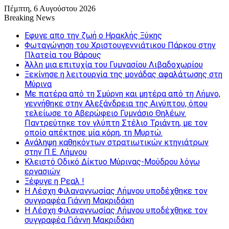
Πέμπτη, 6 Αυγούστου 2026
Breaking News
Εφυγε απο την ζωή o Ηρακλής Ξύκης
Φωταγώγηση του Χριστουγεννιάτικου Πάρκου στην
Πλατεία του Βάρους
Άλλη μια επιτυχία του Γυμνασίου Λιβαδοχωρίου
Ξεκίνησε η λειτουργία της μονάδας αφαλάτωσης στη
Μύρινα
Με πατέρα από τη Σμύρνη και μητέρα από τη Λήμνο,
γεννήθηκε στην Αλεξάνδρεια της Αιγύπτου, όπου
τελείωσε το Αβερώφειο Γυμνάσιο Θηλέων.
Παντρεύτηκε τον γλύπτη Στέλιο Τριάντη, με τον
οποίο απέκτησε μία κόρη, τη Μυρτώ.
Ανάληψη καθηκόντων στρατιωτικών κτηνιάτρων
στην Π.Ε. Λήμνου
Κλειστό Οδικό Δίκτυο Μύρινας-Μούδρου λόγω
εργασιών
Ξέφυγε η Ρεαλ !
Η Λέσχη Φιλαναγνωσίας Λήμνου υποδέχθηκε τον
συγγραφέα Γιάννη Μακριδάκη
Η Λέσχη Φιλαναγνωσίας Λήμνου υποδέχθηκε τον
συγγραφέα Γιάννη Μακριδάκη