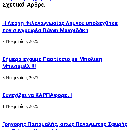
Μπουρνούς
Σχετικά Άρθρα
παραβατικότητα
για
στην
την
περιοχή
8η
μας
Η Λέσχη Φιλαναγνωσίας Λήμνου υποδέχθηκε
Οκτώβρη
τον συγγραφέα Γιάννη Μακριδάκη
7 Νοεμβρίου, 2025
Σήμερα έχουμε Παστίτσιο με Μπόλικη
Μπεσαμέλ !!!
3 Νοεμβρίου, 2025
Συνεχίζει να ΚΑΡΠΑφορεί !
1 Νοεμβρίου, 2025
Γρηγόρης Παπαμαλής, όπως Παναγιώτης Σφυρής