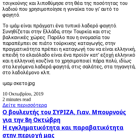
τσιγκούνης και λιποθύμησε στη θέα της ποσότητας του
λαδιού που χρησιμοποίησε η γυναίκα του γι’ αυτό το
φαγητό.
Το ιμάμ είναι πράγματι ένα τυπικό λαδερό φαγητό.
Συνηθίζεται στην Ελλάδα, στην Τουρκία και στις
βαλκανικές χώρες. Παρόλο που η ονομασία του
παραπέμπει σε πιάτο τούρκικης καταγωγής, στην
πραγματικότητα πρέπει η καταγωγή του να είναι ελληνική,
επειδή το ελαιόλαδο είναι ένα προϊόν κατ’ εξοχή ελληνικό
και η ελληνική κουζίνα το χρησιμοποιεί πάρα πολύ, ιδίως
στα λεγόμενα λαδερά φαγητά, στις σαλάτες, στα τηγανητά,
στο λαδολέμονο κλπ.
ιμαμ σκετο.jpg
10 Οκτωβρίου, 2019
2 minutes read
Δείτε περισσότερα
Ο
Ο βουλευτής του ΣΥΡΙΖΑ, Γιαν. Μπουρνούς
βουλευτής
για την 8η Οκτώβρη
του
Η
Η εγκληματικότητα και παραβατικότητα
ΣΥΡΙΖΑ,
εγκληματικότητα
Γιαν.
στην περιοχή μας
και