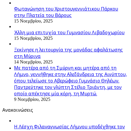
Φωταγώγηση του Χριστουγεννιάτικου Πάρκου
στην Πλατεία του Βάρους
15 Νοεμβρίου, 2025
Άλλη μια επιτυχία του Γυμνασίου Λιβαδοχωρίου
15 Νοεμβρίου, 2025
Ξεκίνησε η λειτουργία της μονάδας αφαλάτωσης
στη Μύρινα
14 Νοεμβρίου, 2025
Με πατέρα από τη Σμύρνη και μητέρα από τη
Λήμνο, γεννήθηκε στην Αλεξάνδρεια της Αιγύπτου,
όπου τελείωσε το Αβερώφειο Γυμνάσιο Θηλέων.
Παντρεύτηκε τον γλύπτη Στέλιο Τριάντη, με τον
οποίο απέκτησε μία κόρη, τη Μυρτώ.
9 Νοεμβρίου, 2025
Ανακοινώσεις
Η Λέσχη Φιλαναγνωσίας Λήμνου υποδέχθηκε τον