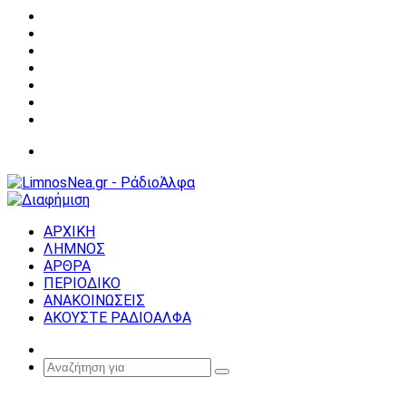
Facebook
X
YouTube
Instagram
Σύνδεση
Random
Article
Sidebar
Μενού
ΑΡΧΙΚΗ
ΛΗΜΝΟΣ
ΑΡΘΡΑ
ΠΕΡΙΟΔΙΚΟ
ΑΝΑΚΟΙΝΩΣΕΙΣ
ΑΚΟΥΣΤΕ ΡΑΔΙΟΑΛΦΑ
Random
Article
Αναζήτηση
για