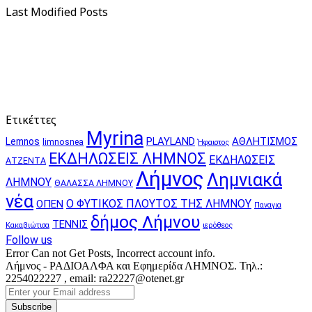
Last Modified Posts
Ετικέττες
Myrina
PLAYLAND
ΑΘΛΗΤΙΣΜΟΣ
Lemnos
limnosnea
Ήφαιστος
ΕΚΔΗΛΩΣΕΙΣ ΛΗΜΝΟΣ
ΕΚΔΗΛΩΣΕΙΣ
ΑΤΖΕΝΤΑ
Λήμνος
Λημνιακά
ΛΗΜΝΟΥ
ΘΑΛΑΣΣΑ ΛΗΜΝΟΥ
νέα
Ο ΦΥΤΙΚΟΣ ΠΛΟΥΤΟΣ ΤΗΣ ΛΗΜΝΟΥ
ΟΠΕΝ
Παναγια
δήμος Λήμνου
ΤΕΝΝΙΣ
Κακαβιώτισα
ιερόθεος
Follow us
Error Can not Get Posts, Incorrect account info.
Λήμνος - ΡΑΔΙΟΑΛΦΑ και Εφημερίδα ΛΗΜΝΟΣ. Τηλ.:
2254022227 , email: ra22227@otenet.gr
Enter
your