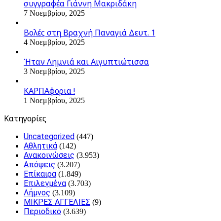
συγγραφέα Γιάννη Μακριδάκη
7 Νοεμβρίου, 2025
Βολές στη Βραχνή Παναγιά Δευτ. 1
4 Νοεμβρίου, 2025
Ήταν Λημνιά και Αιγυπτιώτισσα
3 Νοεμβρίου, 2025
ΚΑΡΠΑφορια !
1 Νοεμβρίου, 2025
Kατηγορίες
Uncategorized
(447)
Αθλητικά
(142)
Ανακοινώσεις
(3.953)
Απόψεις
(3.207)
Επίκαιρα
(1.849)
Επιλεγμένα
(3.703)
Λήμνος
(3.109)
ΜΙΚΡΕΣ ΑΓΓΕΛΙΕΣ
(9)
Περιοδικό
(3.639)