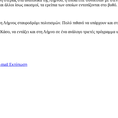
 στεριάς στα ανατολικά της Λήμνου, η οποία είτε συνδεόταν με στενή
 άλλοι ίσως οικισμοί, τα ερείπια των οποίων εντοπίζονται στο βυθό.
ι η Λήμνος σταυροδρόμι πολιτισμών. Πολύ πιθανό να υπάρχουν και στη
Κάσο, να εντάξει και στη Λήμνο σε ένα ανάλογο τριετές πρόγραμμα 
-mail
Εκτύπωση