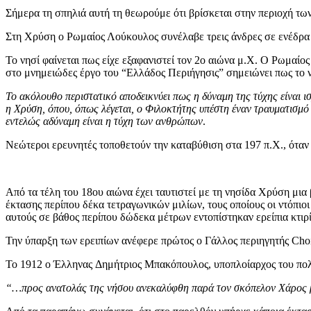
Σήμερα τη σπηλιά αυτή τη θεωρούμε ότι βρίσκεται στην περιοχή τω
Στη Χρύση ο Ρωμαίος Λούκουλος συνέλαβε τρεις άνδρες σε ενέδρα κ
Το νησί φαίνεται πως είχε εξαφανιστεί τον 2ο αιώνα μ.Χ. Ο Ρωμαίος
στο μνημειώδες έργο του “Ελλάδος Περιήγησις” σημειώνει πως το νη
Το ακόλουθο περιστατικό αποδεικνύει πως η δύναμη της τύχης είναι ι
η Χρύση, όπου, όπως λέγεται, ο Φιλοκτήτης υπέστη έναν τραυματισμό
εντελώς αδύναμη είναι η τύχη των ανθρώπων
.
Νεώτεροι ερευνητές τοποθετούν την καταβύθιση στα 197 π.Χ., όταν
Από τα τέλη του 18ου αιώνα έχει ταυτιστεί με τη νησίδα Χρύση μι
έκτασης περίπου δέκα τετραγωνικών μιλίων, τους οποίους οι ντόπι
αυτούς σε βάθος περίπου δώδεκα μέτρων εντοπίστηκαν ερείπια κτιρ
Την ύπαρξη των ερειπίων ανέφερε πρώτος ο Γάλλος περιηγητής Chois
Το 1912 ο Έλληνας Δημήτριος Μπακόπουλος, υποπλοίαρχος του πολε
“…προς ανατολάς της νήσου ανεκαλύφθη παρά τον σκόπελον Χάρος β