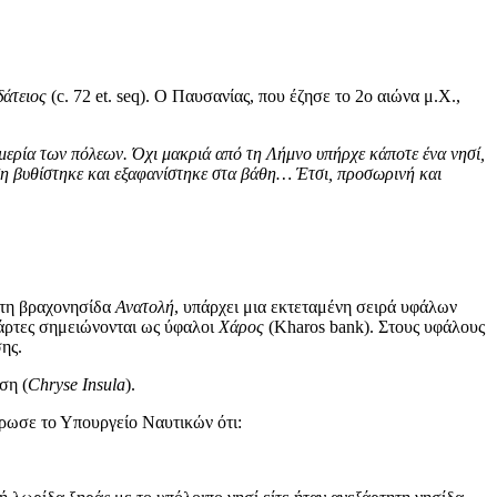
δάτειος
(c. 72 et. seq). Ο Παυσανίας, που έζησε το 2ο αιώνα μ.Χ.,
ημερία των πόλεων. Όχι μακριά από τη Λήμνο υπήρχε κάποτε ένα νησί,
ση βυθίστηκε και εξαφανίστηκε στα βάθη… Έτσι, προσωρινή και
 στη βραχονησίδα
Ανατολή
, υπάρχει μια εκτεταμένη σειρά υφάλων
άρτες σημειώνονται ως ύφαλοι
Χάρος
(Kharos bank). Στους υφάλους
ης.
ση (
Chryse Insula
).
ρωσε το Υπουργείο Ναυτικών ότι: