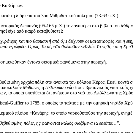
ν Καβείριων.
ατά τη διάρκεια του 3ου Μιθριδατικού πολέμου (73-63 π.Χ.).
 ιστορικός Αππιανός (95-165 μ.Χ.) την αναφέρει στο βιβλίο του
Μιθρι
σί είχε από καιρό καταβυθιστεί:
σχυρότερη και πιο θαυμαστή από ό,τι δείχνουν οι καταστροφές και η ευ
 από νερόφιδο. Όμως, τα κύματα σκέπασαν εντελώς το νησί, και η Χρύ
 σημειώθηκαν έντονα σεισμικά φαινόμενα στην περιοχή.
α βυθισμένη αρχαία πόλη στα ανοικτά του κόλπου Κέρος. Εκεί, κοντά
οι αποκαλούν
Μύθωνες
ή
Πεταλίδια
ενώ στους βρετανικούς ναυτικούς χ
ίων, τα οποία υποτίθεται ότι ανήκουν στο ναό του Απόλλωνα της Χρύσ
eul-Guffier το 1785, ο οποίος τα ταύτισε με την ομηρική νησίδα Χρύ
μικού πλοίου «Κανάρης, το οποίο ναρκοθετούσε την περιοχή, ενημέ
εβυθισμένη πόλις, ης φαίνονται καλώς σωζόμενα τα ερείπια…”
.