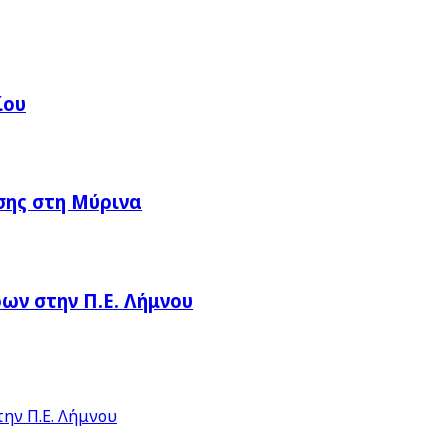
ίου
σης στη Μύρινα
ν στην Π.Ε. Λήμνου
ην Π.Ε. Λήμνου