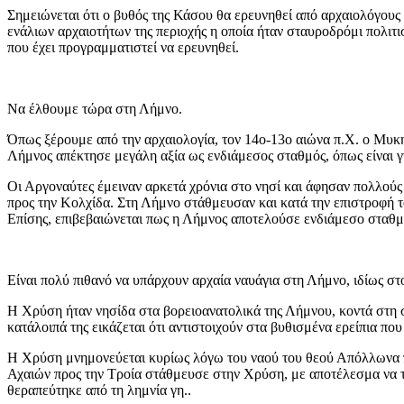
Σημειώνεται ότι ο βυθός της Κάσου θα ερευνηθεί από αρχαιολόγους
ενάλιων αρχαιοτήτων της περιοχής η οποία ήταν σταυροδρόμι πολιτ
που έχει προγραμματιστεί να ερευνηθεί.
Να έλθουμε τώρα στη Λήμνο.
Όπως ξέρουμε από την αρχαιολογία, τον 14ο-13ο αιώνα π.Χ. ο Μυκ
Λήμνος απέκτησε μεγάλη αξία ως ενδιάμεσος σταθμός, όπως είναι 
Οι Αργοναύτες έμειναν αρκετά χρόνια στο νησί και άφησαν πολλούς 
προς την Κολχίδα. Στη Λήμνο στάθμευσαν και κατά την επιστροφή τ
Επίσης, επιβεβαιώνεται πως η Λήμνος αποτελούσε ενδιάμεσο σταθμ
Είναι πολύ πιθανό να υπάρχουν αρχαία ναυάγια στη Λήμνο, ιδίως 
Η Χρύση ήταν νησίδα στα βορειοανατολικά της Λήμνου, κοντά στη 
κατάλοιπά της εικάζεται ότι αντιστοιχούν στα βυθισμένα ερείπια που
Η Χρύση μνημονεύεται κυρίως λόγω του ναού του θεού Απόλλωνα πο
Αχαιών προς την Τροία στάθμευσε στην Χρύση, με αποτέλεσμα να το
θεραπεύτηκε από τη λημνία γη..