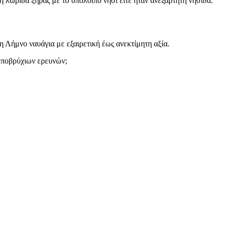
 λωρίδα ξηράς με το υπόλοιπο νησί είτε ήταν ανεξάρτητη νησίδα.
 Λήμνο ναυάγια με εξαιρετική έως ανεκτίμητη αξία.
υποβρύχιων ερευνών;