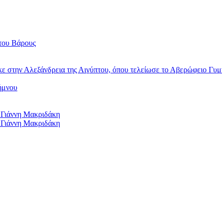
του Βάρους
κε στην Αλεξάνδρεια της Αιγύπτου, όπου τελείωσε το Αβερώφειο Γυμ
ήμνου
 Γιάννη Μακριδάκη
 Γιάννη Μακριδάκη