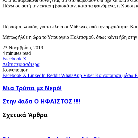
Από τα παραπάνω συνάγεται, ότι στο παρελθόν υπήρχε κάποια έκταση
Πάνω σε αυτή την έκταση βρισκόταν, κατά τα φαινόμενα, η Χρύση και
Πέρασμα, λοιπόν, για τα πλοία οι Μύθωνες από την αρχαιότητα. Κα
Μήπως ήλθε η ώρα το Υπουργείο Πολιτισμού, όπως κάνει ήδη στην 
23 Νοεμβρίου, 2019
4 minutes read
Messenger
Messenger
WhatsApp
Viber
Κοινοποίηση
Facebook
X
μέσω
Δείτε περισσότερα
E-
Κοινοποίηση
mail
Facebook
X
LinkedIn
Reddit
WhatsApp
Viber
Κοινοποίηση μέσω E
Μια
Μια Τρύπα με Νερό!
Τρύπα
με
Στην
Στην 4αδα Ο ΗΦΑΙΣΤΟΣ !!!!
Νερό!
4αδα
Ο
Σχετικά Άρθρα
ΗΦΑΙΣΤΟΣ
!!!!