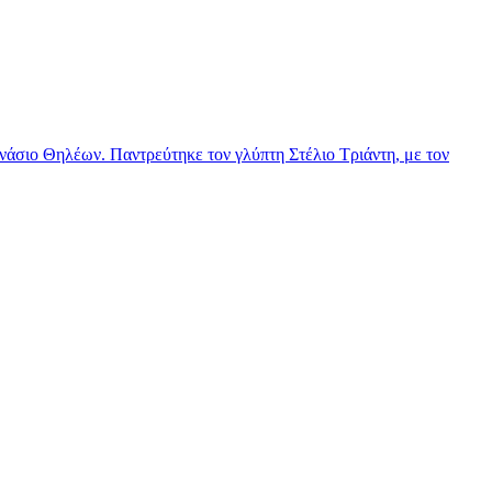
νάσιο Θηλέων. Παντρεύτηκε τον γλύπτη Στέλιο Τριάντη, με τον