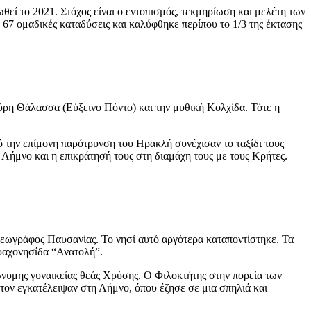
εί το 2021. Στόχος είναι ο εντοπισμός, τεκμηρίωση και μελέτη των
 67 ομαδικές καταδύσεις και καλύφθηκε περίπου το 1/3 της έκτασης
ύρη Θάλασσα (Εύξεινο Πόντο) και την μυθική Κολχίδα. Τότε η
ό την επίμονη παρότρυνση του Ηρακλή συνέχισαν το ταξίδι τους
Λήμνο και η επικράτησή τους στη διαμάχη τους με τους Κρήτες.
γεωγράφος Παυσανίας. Το νησί αυτό αργότερα καταποντίστηκε. Τα
ραχονησίδα “Ανατολή”.
νυμης γυναικείας θεάς Χρύσης. Ο Φιλοκτήτης στην πορεία των
τον εγκατέλειψαν στη Λήμνο, όπου έζησε σε μια σπηλιά και