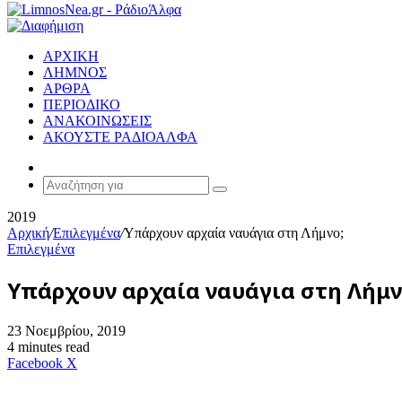
ΑΡΧΙΚΗ
ΛΗΜΝΟΣ
ΑΡΘΡΑ
ΠΕΡΙΟΔΙΚΟ
ΑΝΑΚΟΙΝΩΣΕΙΣ
ΑΚΟΥΣΤΕ ΡΑΔΙΟΑΛΦΑ
Random
Article
Αναζήτηση
για
2019
Αρχική
/
Επιλεγμένα
/
Υπάρχουν αρχαία ναυάγια στη Λήμνο;
Επιλεγμένα
Υπάρχουν αρχαία ναυάγια στη Λήμν
23 Νοεμβρίου, 2019
4 minutes read
Messenger
Messenger
WhatsApp
Viber
Κοινοποίηση
Facebook
X
μέσω
E-