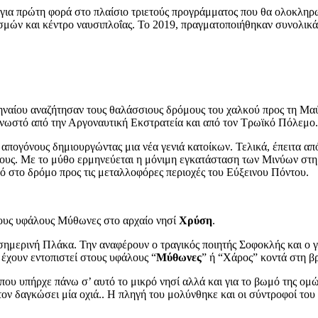
 για πρώτη φορά στο πλαίσιο τριετούς προγράμματος που θα ολοκληρωθ
ισμών και κέντρο ναυσιπλοΐας. Το 2019, πραγματοποιήθηκαν συνολικά
ηναίου αναζήτησαν τους θαλάσσιους δρόμους του χαλκού προς τη Μα
γνωστό από την Αργοναυτική Εκστρατεία και από τον Τρωϊκό Πόλεμο.
απογόνους δημιουργώντας μια νέα γενιά κατοίκων. Τελικά, έπειτα απ
ους. Με το μύθο ερμηνεύεται η μόνιμη εγκατάσταση των Μινύων στη 
ό στο δρόμο προς τις μεταλλοφόρες περιοχές του Εύξεινου Πόντου.
στους υφάλους Μύθωνες στο αρχαίο νησί
Χρύση
.
σημερινή Πλάκα. Την αναφέρουν ο τραγικός ποιητής Σοφοκλής και ο 
 έχουν εντοπιστεί στους υφάλους “
Μύθωνες
” ή “Χάρος” κοντά στη β
υ υπήρχε πάνω σ’ αυτό το μικρό νησί αλλά και για το βωμό της ομώ
ν δαγκώσει μία οχιά.. Η πληγή του μολύνθηκε και οι σύντροφοί του 