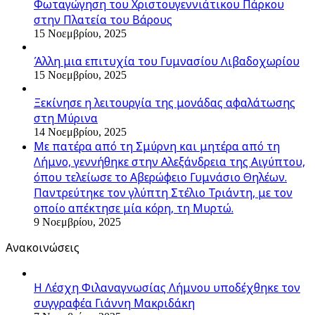
Φωταγώγηση του Χριστουγεννιάτικου Πάρκου
στην Πλατεία του Βάρους
15 Νοεμβρίου, 2025
Άλλη μια επιτυχία του Γυμνασίου Λιβαδοχωρίου
15 Νοεμβρίου, 2025
Ξεκίνησε η λειτουργία της μονάδας αφαλάτωσης
στη Μύρινα
14 Νοεμβρίου, 2025
Με πατέρα από τη Σμύρνη και μητέρα από τη
Λήμνο, γεννήθηκε στην Αλεξάνδρεια της Αιγύπτου,
όπου τελείωσε το Αβερώφειο Γυμνάσιο Θηλέων.
Παντρεύτηκε τον γλύπτη Στέλιο Τριάντη, με τον
οποίο απέκτησε μία κόρη, τη Μυρτώ.
9 Νοεμβρίου, 2025
Ανακοινώσεις
Η Λέσχη Φιλαναγνωσίας Λήμνου υποδέχθηκε τον
συγγραφέα Γιάννη Μακριδάκη