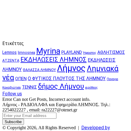
Ετικέττες
Myrina
PLAYLAND
ΑΘΛΗΤΙΣΜΟΣ
Lemnos
limnosnea
Ήφαιστος
ΕΚΔΗΛΩΣΕΙΣ ΛΗΜΝΟΣ
ΕΚΔΗΛΩΣΕΙΣ
ΑΤΖΕΝΤΑ
Λήμνος
Λημνιακά
ΛΗΜΝΟΥ
ΘΑΛΑΣΣΑ ΛΗΜΝΟΥ
νέα
Ο ΦΥΤΙΚΟΣ ΠΛΟΥΤΟΣ ΤΗΣ ΛΗΜΝΟΥ
ΟΠΕΝ
Παναγια
δήμος Λήμνου
ΤΕΝΝΙΣ
Κακαβιώτισα
ιερόθεος
Follow us
Error Can not Get Posts, Incorrect account info.
Λήμνος - ΡΑΔΙΟΑΛΦΑ και Εφημερίδα ΛΗΜΝΟΣ. Τηλ.:
2254022227 , email: ra22227@otenet.gr
Enter
your
Email
Developed by
© Copyright 2026, All Rights Reserved |
address