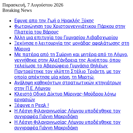
Παρασκευή, 7 Αυγούστου 2026
Breaking News
Εφυγε απο την ζωή o Ηρακλής Ξύκης
Φωταγώγηση του Χριστουγεννιάτικου Πάρκου στην
Πλατεία του Βάρους
Άλλη μια επιτυχία του Γυμνασίου Λιβαδοχωρίου
Ξεκίνησε η λειτουργία της μονάδας αφαλάτωσης στη
Μύρινα
Με πατέρα από τη Σμύρνη και μητέρα από τη Λήμνο,
γεννήθηκε στην Αλεξάνδρεια της Αιγύπτου, όπου
τελείωσε το Αβερώφειο Γυμνάσιο Θηλέων.
Παντρεύτηκε τον γλύπτη Στέλιο Τριάντη, με τον
οποίο απέκτησε μία κόρη, τη Μυρτώ.
Ανάληψη καθηκόντων στρατιωτικών κτηνιάτρων
στην Π.Ε. Λήμνου
Κλειστό Οδικό Δίκτυο Μύρινας-Μούδρου λόγω
εργασιών
Ξέφυγε η Ρεαλ !
Η Λέσχη Φιλαναγνωσίας Λήμνου υποδέχθηκε τον
συγγραφέα Γιάννη Μακριδάκη
Η Λέσχη Φιλαναγνωσίας Λήμνου υποδέχθηκε τον
συγγραφέα Γιάννη Μακριδάκη