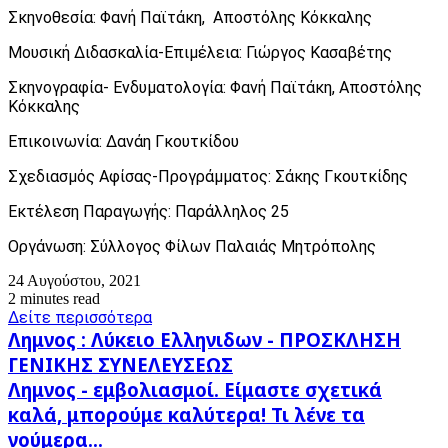
Σκηνοθεσία: Φανή Παϊτάκη, Αποστόλης Κόκκαλης
Μουσική Διδασκαλία-Επιμέλεια: Γιώργος Κασαβέτης
Σκηνογραφία- Ενδυματολογία: Φανή Παϊτάκη, Αποστόλης
Κόκκαλης
Επικοινωνία: Δανάη Γκουτκίδου
Σχεδιασμός Αφίσας-Προγράμματος: Σάκης Γκουτκίδης
Εκτέλεση Παραγωγής: Παράλληλος 25
Οργάνωση: Σύλλογος Φίλων Παλαιάς Μητρόπολης
24 Αυγούστου, 2021
2 minutes read
Δείτε περισσότερα
Λημνος
Λημνος : Λύκειο Ελληνιδων - ΠPOΣKΛHΣH
:
ΓENIKHΣ ΣΥΝΕΛΕΥΣΕΩΣ
Λύκειο
Λημνος
Λημνος - εμβολιασμοί. Είμαστε σχετικά
Ελληνιδων
-
-
καλά, μπορούμε καλύτερα! Τι λένε τα
εμβολιασμοί.
ΠPOΣKΛHΣH
νούμερα...
Είμαστε