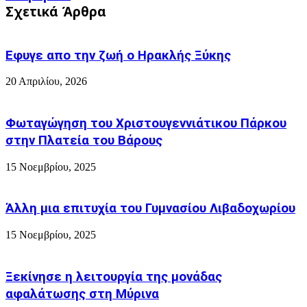
ΓENIKHΣ
σχετικά
Σχετικά Άρθρα
ΣΥΝΕΛΕΥΣΕΩΣ
καλά,
μπορούμε
καλύτερα!
Εφυγε απο την ζωή o Ηρακλής Ξύκης
Τι
λένε
20 Απριλίου, 2026
τα
νούμερα...
Φωταγώγηση του Χριστουγεννιάτικου Πάρκου
στην Πλατεία του Βάρους
15 Νοεμβρίου, 2025
Άλλη μια επιτυχία του Γυμνασίου Λιβαδοχωρίου
15 Νοεμβρίου, 2025
Ξεκίνησε η λειτουργία της μονάδας
αφαλάτωσης στη Μύρινα