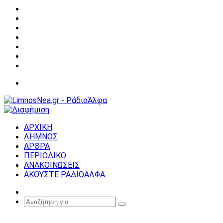
Facebook
X
YouTube
Instagram
Σύνδεση
Random
Article
Sidebar
Μενού
ΑΡΧΙΚΗ
ΛΗΜΝΟΣ
ΑΡΘΡΑ
ΠΕΡΙΟΔΙΚΟ
ΑΝΑΚΟΙΝΩΣΕΙΣ
ΑΚΟΥΣΤΕ ΡΑΔΙΟΑΛΦΑ
Random
Article
Αναζήτηση
για