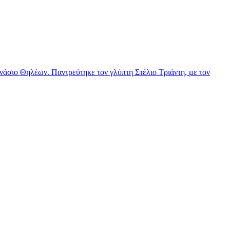
νάσιο Θηλέων. Παντρεύτηκε τον γλύπτη Στέλιο Τριάντη, με τον