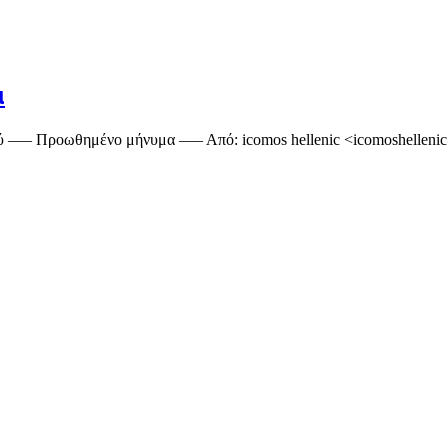
α
ού —– Προωθημένο μήνυμα —– Από: icomos hellenic <icomoshellen