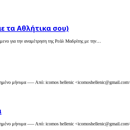
με τα Αθλήτικα σου)
είμενο για την αναμέτρηση της Ρεάλ Μαδρίτης με την…
μένο μήνυμα —– Από: icomos hellenic <icomoshellenic@gmail.com
α
μένο μήνυμα —– Από: icomos hellenic <icomoshellenic@gmail.com