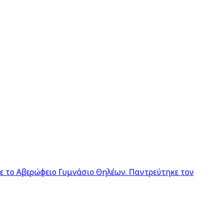
σε το Αβερώφειο Γυμνάσιο Θηλέων. Παντρεύτηκε τον