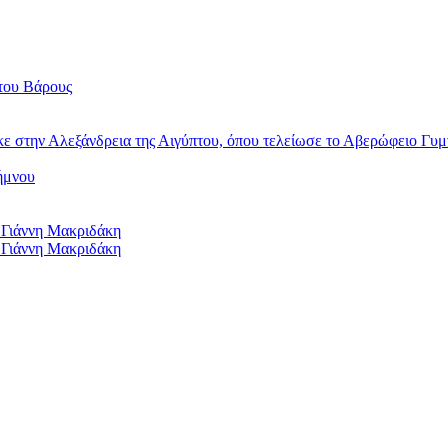
του Βάρους
κε στην Αλεξάνδρεια της Αιγύπτου, όπου τελείωσε το Αβερώφειο Γυμ
ήμνου
 Γιάννη Μακριδάκη
 Γιάννη Μακριδάκη