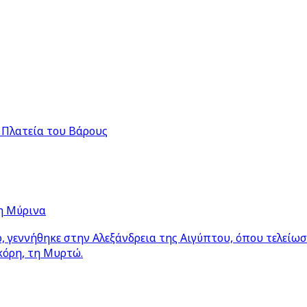
 Πλατεία του Βάρους
η Μύρινα
 γεννήθηκε στην Αλεξάνδρεια της Αιγύπτου, όπου τελείω
κόρη, τη Μυρτώ.