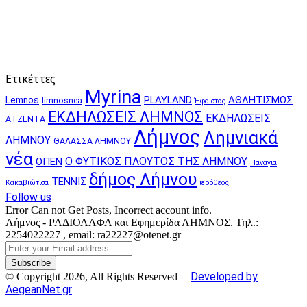
Ετικέττες
Myrina
PLAYLAND
ΑΘΛΗΤΙΣΜΟΣ
Lemnos
limnosnea
Ήφαιστος
ΕΚΔΗΛΩΣΕΙΣ ΛΗΜΝΟΣ
ΕΚΔΗΛΩΣΕΙΣ
ΑΤΖΕΝΤΑ
Λήμνος
Λημνιακά
ΛΗΜΝΟΥ
ΘΑΛΑΣΣΑ ΛΗΜΝΟΥ
νέα
Ο ΦΥΤΙΚΟΣ ΠΛΟΥΤΟΣ ΤΗΣ ΛΗΜΝΟΥ
ΟΠΕΝ
Παναγια
δήμος Λήμνου
ΤΕΝΝΙΣ
Κακαβιώτισα
ιερόθεος
Follow us
Error Can not Get Posts, Incorrect account info.
Λήμνος - ΡΑΔΙΟΑΛΦΑ και Εφημερίδα ΛΗΜΝΟΣ. Τηλ.:
2254022227 , email: ra22227@otenet.gr
Enter
your
Email
Developed by
© Copyright 2026, All Rights Reserved |
address
AegeanNet.gr