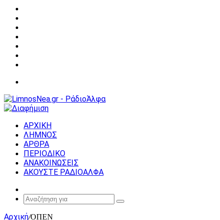
Facebook
X
YouTube
Instagram
Σύνδεση
Random
Article
Sidebar
Μενού
ΑΡΧΙΚΗ
ΛΗΜΝΟΣ
ΑΡΘΡΑ
ΠΕΡΙΟΔΙΚΟ
ΑΝΑΚΟΙΝΩΣΕΙΣ
ΑΚΟΥΣΤΕ ΡΑΔΙΟΑΛΦΑ
Random
Article
Αναζήτηση
για
Αρχική
/
ΟΠΕΝ