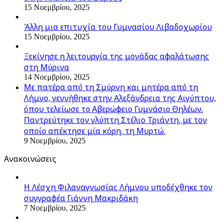
15 Νοεμβρίου, 2025
Άλλη μια επιτυχία του Γυμνασίου Λιβαδοχωρίου
15 Νοεμβρίου, 2025
Ξεκίνησε η λειτουργία της μονάδας αφαλάτωσης
στη Μύρινα
14 Νοεμβρίου, 2025
Με πατέρα από τη Σμύρνη και μητέρα από τη
Λήμνο, γεννήθηκε στην Αλεξάνδρεια της Αιγύπτου,
όπου τελείωσε το Αβερώφειο Γυμνάσιο Θηλέων.
Παντρεύτηκε τον γλύπτη Στέλιο Τριάντη, με τον
οποίο απέκτησε μία κόρη, τη Μυρτώ.
9 Νοεμβρίου, 2025
Ανακοινώσεις
Η Λέσχη Φιλαναγνωσίας Λήμνου υποδέχθηκε τον
συγγραφέα Γιάννη Μακριδάκη
7 Νοεμβρίου, 2025