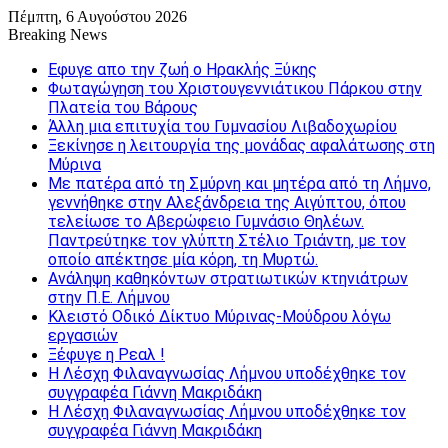
Πέμπτη, 6 Αυγούστου 2026
Breaking News
Εφυγε απο την ζωή o Ηρακλής Ξύκης
Φωταγώγηση του Χριστουγεννιάτικου Πάρκου στην
Πλατεία του Βάρους
Άλλη μια επιτυχία του Γυμνασίου Λιβαδοχωρίου
Ξεκίνησε η λειτουργία της μονάδας αφαλάτωσης στη
Μύρινα
Με πατέρα από τη Σμύρνη και μητέρα από τη Λήμνο,
γεννήθηκε στην Αλεξάνδρεια της Αιγύπτου, όπου
τελείωσε το Αβερώφειο Γυμνάσιο Θηλέων.
Παντρεύτηκε τον γλύπτη Στέλιο Τριάντη, με τον
οποίο απέκτησε μία κόρη, τη Μυρτώ.
Ανάληψη καθηκόντων στρατιωτικών κτηνιάτρων
στην Π.Ε. Λήμνου
Κλειστό Οδικό Δίκτυο Μύρινας-Μούδρου λόγω
εργασιών
Ξέφυγε η Ρεαλ !
Η Λέσχη Φιλαναγνωσίας Λήμνου υποδέχθηκε τον
συγγραφέα Γιάννη Μακριδάκη
Η Λέσχη Φιλαναγνωσίας Λήμνου υποδέχθηκε τον
συγγραφέα Γιάννη Μακριδάκη