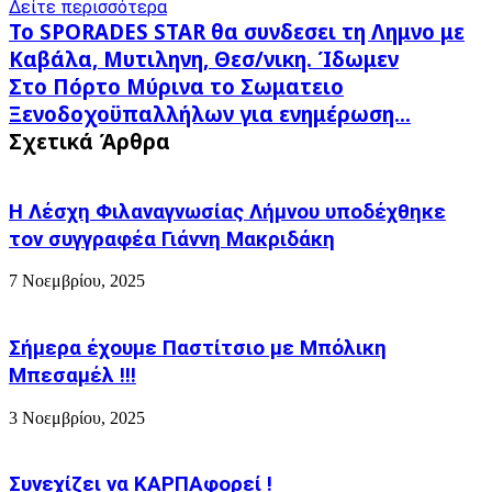
Δείτε περισσότερα
Το
Το SPORADES STAR θα συνδεσει τη Λημνο με
SPORADES
Καβάλα, Μυτιληνη, Θεσ/νικη. Ίδωμεν
STAR θα
Στο
Στο Πόρτο Μύρινα το Σωματειο
συνδεσει
Πόρτο
τη
Ξενοδοχοϋπαλλήλων για ενημέρωση...
Μύρινα
Λημνο
Σχετικά Άρθρα
το
με
Σωματειο
Καβάλα,
Ξενοδοχοϋπαλλήλων
Μυτιληνη,
για
Η Λέσχη Φιλαναγνωσίας Λήμνου υποδέχθηκε
Θεσ/
ενημέρωση...
νικη.
τον συγγραφέα Γιάννη Μακριδάκη
Ίδωμεν
7 Νοεμβρίου, 2025
Σήμερα έχουμε Παστίτσιο με Μπόλικη
Μπεσαμέλ !!!
3 Νοεμβρίου, 2025
Συνεχίζει να ΚΑΡΠΑφορεί !