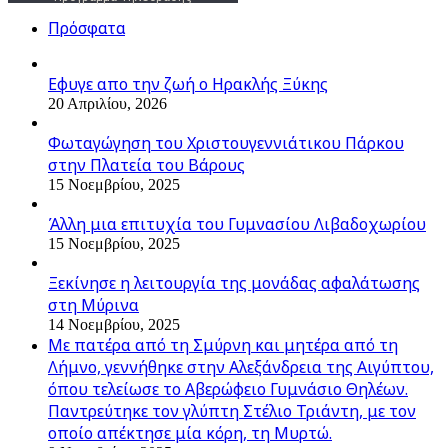
Πρόσφατα
Εφυγε απο την ζωή o Ηρακλής Ξύκης
20 Απριλίου, 2026
Φωταγώγηση του Χριστουγεννιάτικου Πάρκου
στην Πλατεία του Βάρους
15 Νοεμβρίου, 2025
Άλλη μια επιτυχία του Γυμνασίου Λιβαδοχωρίου
15 Νοεμβρίου, 2025
Ξεκίνησε η λειτουργία της μονάδας αφαλάτωσης
στη Μύρινα
14 Νοεμβρίου, 2025
Με πατέρα από τη Σμύρνη και μητέρα από τη
Λήμνο, γεννήθηκε στην Αλεξάνδρεια της Αιγύπτου,
όπου τελείωσε το Αβερώφειο Γυμνάσιο Θηλέων.
Παντρεύτηκε τον γλύπτη Στέλιο Τριάντη, με τον
οποίο απέκτησε μία κόρη, τη Μυρτώ.