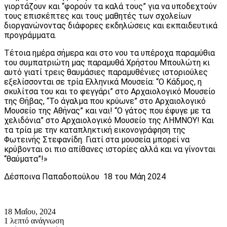
γιορτάζουν και “φορούν τα καλά τους” για να υποδεχτούν
τους επισκέπτες και τους μαθητές των σχολείων
διοργανώνοντας διάφορες εκδηλώσεις και εκπαιδευτικά
προγράμματα.
Τέτοια ημέρα σήμερα και στο νου τα υπέροχα παραμύθια
του συμπατριώτη μας παραμυθά Χρήστου Μπουλώτη κι
αυτό γιατί τρεις θαυμάσιες παραμυθένιες ιστοριούλες
εξελίσσονται σε τρία Ελληνικά Μουσεία: “Ο Κάδμος, η
σκυλίτσα του και το φεγγάρι” στο Αρχαιολογικό Μουσείο
της Θήβας, “Το άγαλμα που κρύωνε” στο Αρχαιολογικό
Μουσείο της Αθήνας” και ναι! “Ο γάτος που έφυγε με τα
χελιδόνια” στο Αρχαιολογικό Μουσείο της ΛΗΜΝΟΥ! Και
τα τρία με την καταπληκτική εικονογράφηση της
Φωτεινής Στεφανίδη. Γιατί στα μουσεία μπορεί να
κρύβονται οι πιο απίθανες ιστορίες αλλά και να γίνονται
“θαύματα”!»
Δέσποινα Παπαδοπούλου 18 του Μάη 2024
18 Μαΐου, 2024
1 λεπτό ανάγνωση