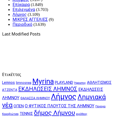
Επίκαιρα
(1.849)
Επιλεγμένα
(3.703)
Λήμνος
(3.109)
ΜΙΚΡΕΣ ΑΓΓΕΛΙΕΣ
(9)
Περιοδικό
(3.639)
Last Modified Posts
Ετικέττες
Myrina
PLAYLAND
ΑΘΛΗΤΙΣΜΟΣ
Lemnos
limnosnea
Ήφαιστος
ΕΚΔΗΛΩΣΕΙΣ ΛΗΜΝΟΣ
ΕΚΔΗΛΩΣΕΙΣ
ΑΤΖΕΝΤΑ
Λήμνος
Λημνιακά
ΛΗΜΝΟΥ
ΘΑΛΑΣΣΑ ΛΗΜΝΟΥ
νέα
Ο ΦΥΤΙΚΟΣ ΠΛΟΥΤΟΣ ΤΗΣ ΛΗΜΝΟΥ
ΟΠΕΝ
Παναγια
δήμος Λήμνου
ΤΕΝΝΙΣ
Κακαβιώτισα
ιερόθεος