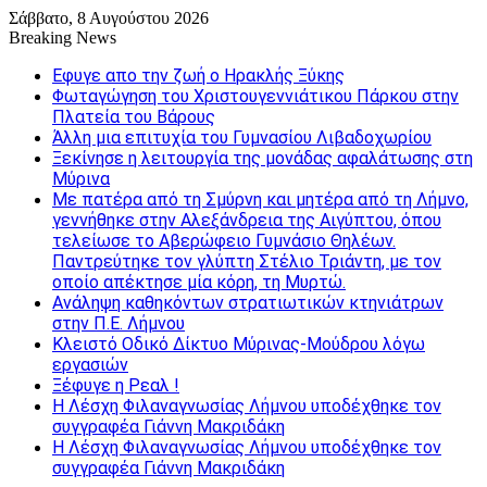
Σάββατο, 8 Αυγούστου 2026
Breaking News
Εφυγε απο την ζωή o Ηρακλής Ξύκης
Φωταγώγηση του Χριστουγεννιάτικου Πάρκου στην
Πλατεία του Βάρους
Άλλη μια επιτυχία του Γυμνασίου Λιβαδοχωρίου
Ξεκίνησε η λειτουργία της μονάδας αφαλάτωσης στη
Μύρινα
Με πατέρα από τη Σμύρνη και μητέρα από τη Λήμνο,
γεννήθηκε στην Αλεξάνδρεια της Αιγύπτου, όπου
τελείωσε το Αβερώφειο Γυμνάσιο Θηλέων.
Παντρεύτηκε τον γλύπτη Στέλιο Τριάντη, με τον
οποίο απέκτησε μία κόρη, τη Μυρτώ.
Ανάληψη καθηκόντων στρατιωτικών κτηνιάτρων
στην Π.Ε. Λήμνου
Κλειστό Οδικό Δίκτυο Μύρινας-Μούδρου λόγω
εργασιών
Ξέφυγε η Ρεαλ !
Η Λέσχη Φιλαναγνωσίας Λήμνου υποδέχθηκε τον
συγγραφέα Γιάννη Μακριδάκη
Η Λέσχη Φιλαναγνωσίας Λήμνου υποδέχθηκε τον
συγγραφέα Γιάννη Μακριδάκη