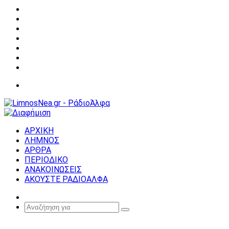
Facebook
X
YouTube
Instagram
Σύνδεση
Random
Article
Sidebar
Μενού
ΑΡΧΙΚΗ
ΛΗΜΝΟΣ
ΑΡΘΡΑ
ΠΕΡΙΟΔΙΚΟ
ΑΝΑΚΟΙΝΩΣΕΙΣ
ΑΚΟΥΣΤΕ ΡΑΔΙΟΑΛΦΑ
Random
Article
Αναζήτηση
για