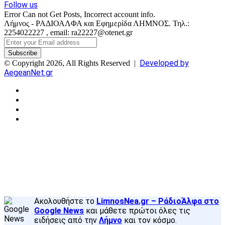
Follow us
Error Can not Get Posts, Incorrect account info.
Λήμνος - ΡΑΔΙΟΑΛΦΑ και Εφημερίδα ΛΗΜΝΟΣ. Τηλ.:
2254022227 , email: ra22227@otenet.gr
Enter
your
Email
Developed by
© Copyright 2026, All Rights Reserved |
address
AegeanNet.gr
Facebook
X
YouTube
Instagram
Facebook
X
Back
to
top
button
Ακολουθήστε το
LimnosNea.gr – ΡάδιοΆλφα στο
Google News
και μάθετε πρώτοι όλες τις
ειδήσεις από την
Λήμνο
και τον κόσμο.