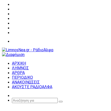
Facebook
X
YouTube
Instagram
Σύνδεση
Random
Article
Sidebar
Μενού
ΑΡΧΙΚΗ
ΛΗΜΝΟΣ
ΑΡΘΡΑ
ΠΕΡΙΟΔΙΚΟ
ΑΝΑΚΟΙΝΩΣΕΙΣ
ΑΚΟΥΣΤΕ ΡΑΔΙΟΑΛΦΑ
Random
Article
Αναζήτηση
για