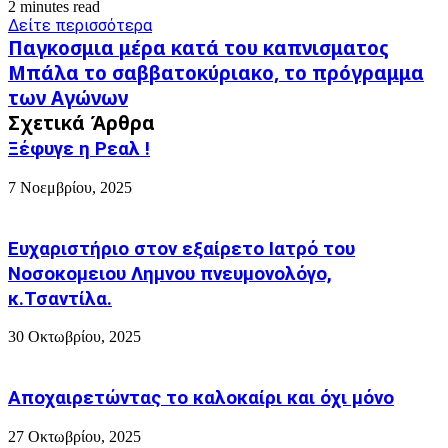
2 minutes read
Δείτε περισσότερα
Παγκοσμια
Παγκοσμια μέρα κατά του καπνισματος
μέρα
Μπάλα
Μπάλα το σαββατοκύριακο, το πρόγραμμα
κατά
το
των Αγώνων
του
σαββατοκύριακο,
καπνισματος
Σχετικά Άρθρα
το
πρόγραμμα
Ξέφυγε η Ρεαλ !
των
Αγώνων
7 Νοεμβρίου, 2025
Ευχαριστήριο στον εξαίρετο Ιατρό του
Νοσοκομειου Λημνου πνευμονολόγο,
κ.Τσαντίλα.
30 Οκτωβρίου, 2025
Αποχαιρετώντας το καλοκαίρι και όχι μόνο
27 Οκτωβρίου, 2025