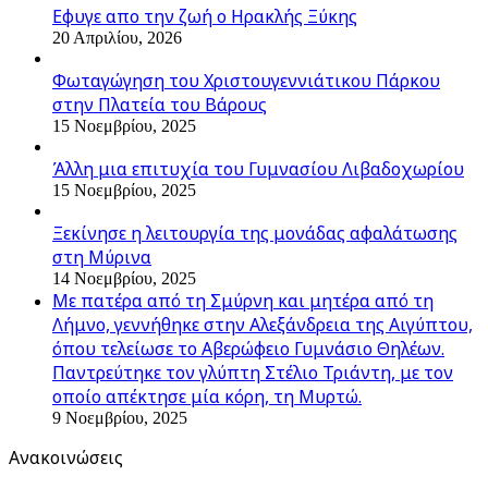
Εφυγε απο την ζωή o Ηρακλής Ξύκης
20 Απριλίου, 2026
Φωταγώγηση του Χριστουγεννιάτικου Πάρκου
στην Πλατεία του Βάρους
15 Νοεμβρίου, 2025
Άλλη μια επιτυχία του Γυμνασίου Λιβαδοχωρίου
15 Νοεμβρίου, 2025
Ξεκίνησε η λειτουργία της μονάδας αφαλάτωσης
στη Μύρινα
14 Νοεμβρίου, 2025
Με πατέρα από τη Σμύρνη και μητέρα από τη
Λήμνο, γεννήθηκε στην Αλεξάνδρεια της Αιγύπτου,
όπου τελείωσε το Αβερώφειο Γυμνάσιο Θηλέων.
Παντρεύτηκε τον γλύπτη Στέλιο Τριάντη, με τον
οποίο απέκτησε μία κόρη, τη Μυρτώ.
9 Νοεμβρίου, 2025
Ανακοινώσεις