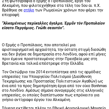
Στη φωτογραφία ο Ερμής ο Προπύλαιος, έργο του
Αλκαμένη, που φιλοτεχνήθηκε στα τέλη του 5ου αι. π.Χ..
Βρέθηκε σε
στήλη
των Ρωμαϊκών χρόνων που φέρει την
επιγραφή:
“Ἀλκαμένεως περίκαλλες ἄγαλμα. Ἑρμᾶν τὸν Προπυλαίον
εἴσατο Περγάμιος. Γνῶθι σεαυτόν”.
Ο Ερμής ο Προπύλαιος, που αποτελεί μια
αριστουργηματική αρχαιότητα, την ύστατη στιγμή διεσώθη
και δεν βγήκε σε δημοπρασία στο Λονδίνο, αφού επί μήνες
πριν έμεινε προστατευμένος στην Πρεσβεία μας στη
Βρετανία και τελικά επέστρεψε στην Ελλάδα.
Τον Οκτώβριο του 2014 εντοπίστηκε από τις αρμόδιες
υπηρεσίες του Υπουργείου Πολιτισμού (Διεύθυνση
Τεκμηρίωσης και Προστασίας Πολιτιστικών Αγαθών) ως
ένα από τα προς δημοπράτηση έργα από τον οίκο Bonhmas
στο Λονδίνο. Αμέσως σήμανε συναγερμός στις ελληνικές
υπηρεσίες, οι οποίες διαπίστωσαν πως επρόκειτο για
γνήσιο αντίγραφο έργου του Αλκαμένη.
Σήμερα εκτίθεται πλέον το Εθνικό Αρχαιολογικό Μουσείο