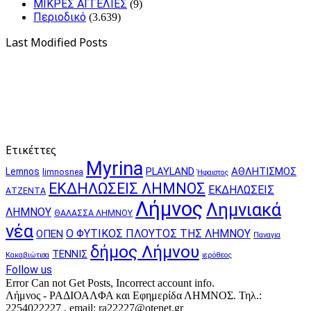
ΜΙΚΡΕΣ ΑΓΓΕΛΙΕΣ
(9)
Περιοδικό
(3.639)
Last Modified Posts
Ετικέττες
Myrina
PLAYLAND
ΑΘΛΗΤΙΣΜΟΣ
Lemnos
limnosnea
Ήφαιστος
ΕΚΔΗΛΩΣΕΙΣ ΛΗΜΝΟΣ
ΕΚΔΗΛΩΣΕΙΣ
ΑΤΖΕΝΤΑ
Λήμνος
Λημνιακά
ΛΗΜΝΟΥ
ΘΑΛΑΣΣΑ ΛΗΜΝΟΥ
νέα
Ο ΦΥΤΙΚΟΣ ΠΛΟΥΤΟΣ ΤΗΣ ΛΗΜΝΟΥ
ΟΠΕΝ
Παναγια
δήμος Λήμνου
ΤΕΝΝΙΣ
Κακαβιώτισα
ιερόθεος
Follow us
Error Can not Get Posts, Incorrect account info.
Λήμνος - ΡΑΔΙΟΑΛΦΑ και Εφημερίδα ΛΗΜΝΟΣ. Τηλ.:
2254022227 , email: ra22227@otenet.gr