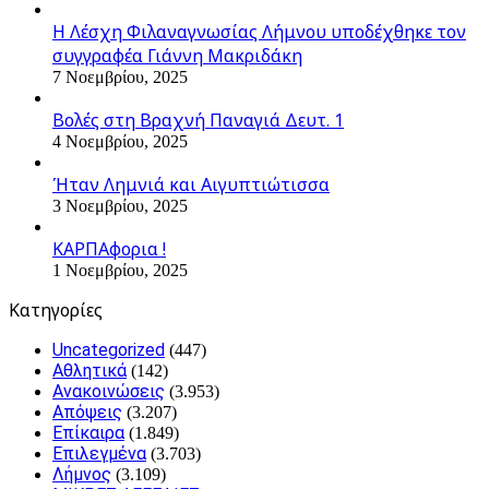
Η Λέσχη Φιλαναγνωσίας Λήμνου υποδέχθηκε τον
συγγραφέα Γιάννη Μακριδάκη
7 Νοεμβρίου, 2025
Βολές στη Βραχνή Παναγιά Δευτ. 1
4 Νοεμβρίου, 2025
Ήταν Λημνιά και Αιγυπτιώτισσα
3 Νοεμβρίου, 2025
ΚΑΡΠΑφορια !
1 Νοεμβρίου, 2025
Kατηγορίες
Uncategorized
(447)
Αθλητικά
(142)
Ανακοινώσεις
(3.953)
Απόψεις
(3.207)
Επίκαιρα
(1.849)
Επιλεγμένα
(3.703)
Λήμνος
(3.109)