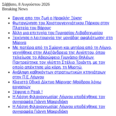
Σάββατο, 8 Αυγούστου 2026
Breaking News
Εφυγε απο την ζωή o Ηρακλής Ξύκης
Φωταγώγηση του Χριστουγεννιάτικου Πάρκου στην
Πλατεία του Βάρους
Άλλη μια επιτυχία του Γυμνασίου Λιβαδοχωρίου
Ξεκίνησε η λειτουργία της μονάδας αφαλάτωσης στη
Μύρινα
Με πατέρα από τη Σμύρνη και μητέρα από τη Λήμνο,
γεννήθηκε στην Αλεξάνδρεια της Αιγύπτου, όπου
τελείωσε το Αβερώφειο Γυμνάσιο Θηλέων.
Παντρεύτηκε τον γλύπτη Στέλιο Τριάντη, με τον
οποίο απέκτησε μία κόρη, τη Μυρτώ.
Ανάληψη καθηκόντων στρατιωτικών κτηνιάτρων
στην Π.Ε. Λήμνου
Κλειστό Οδικό Δίκτυο Μύρινας-Μούδρου λόγω
εργασιών
Ξέφυγε η Ρεαλ !
Η Λέσχη Φιλαναγνωσίας Λήμνου υποδέχθηκε τον
συγγραφέα Γιάννη Μακριδάκη
Η Λέσχη Φιλαναγνωσίας Λήμνου υποδέχθηκε τον
συγγραφέα Γιάννη Μακριδάκη