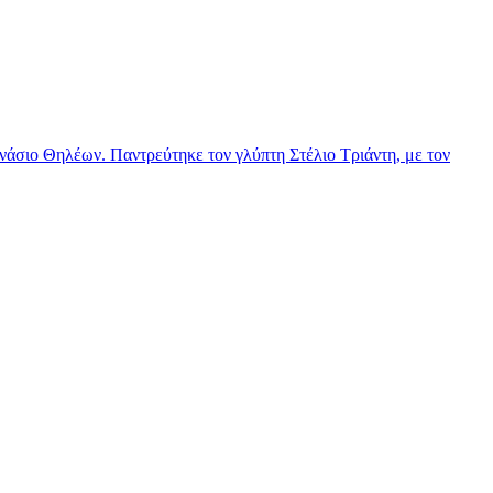
νάσιο Θηλέων. Παντρεύτηκε τον γλύπτη Στέλιο Τριάντη, με τον