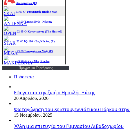
Πρόγραμμα Τηλεόρασης
Πρόσφατα
Εφυγε απο την ζωή o Ηρακλής Ξύκης
20 Απριλίου, 2026
Φωταγώγηση του Χριστουγεννιάτικου Πάρκου στην
15 Νοεμβρίου, 2025
Άλλη μια επιτυχία του Γυμνασίου Λιβαδοχωρίου