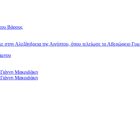
του Βάρους
κε στην Αλεξάνδρεια της Αιγύπτου, όπου τελείωσε το Αβερώφειο Γυμ
ήμνου
 Γιάννη Μακριδάκη
 Γιάννη Μακριδάκη