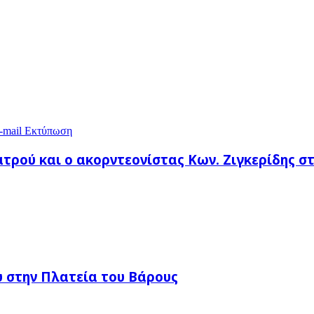
-mail
Εκτύπωση
τρού και ο ακορντεονίστας Κων. Ζιγκερίδης στ
 στην Πλατεία του Βάρους