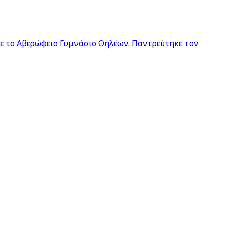
σε το Αβερώφειο Γυμνάσιο Θηλέων. Παντρεύτηκε τον