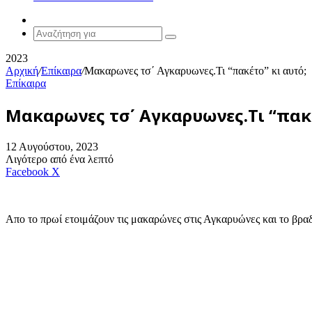
Random
Article
Αναζήτηση
για
2023
Αρχική
/
Επίκαιρα
/
Μακαρωνες τσ΄ Αγκαρυωνες.Τι “πακέτο” κι αυτό;
Επίκαιρα
Μακαρωνες τσ΄ Αγκαρυωνες.Τι “πακέ
12 Αυγούστου, 2023
Λιγότερο από ένα λεπτό
Messenger
Messenger
WhatsApp
Viber
Κοινοποίηση
Facebook
X
μέσω
E-
mail
Απο το πρωί ετοιμάζουν τις μακαρώνες στις Αγκαρυώνες και το βρα