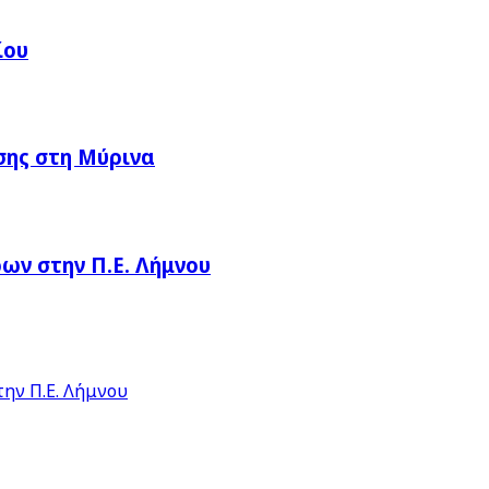
ίου
σης στη Μύρινα
ν στην Π.Ε. Λήμνου
ην Π.Ε. Λήμνου