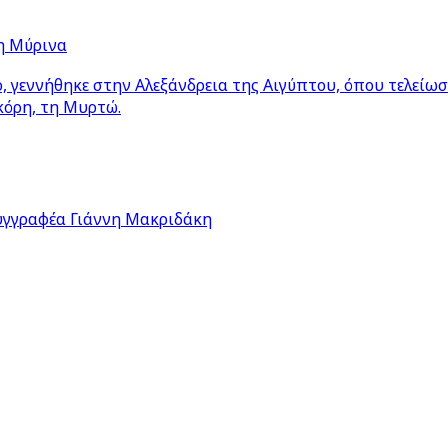
η Μύρινα
 γεννήθηκε στην Αλεξάνδρεια της Αιγύπτου, όπου τελείω
κόρη, τη Μυρτώ.
υγγραφέα Γιάννη Μακριδάκη