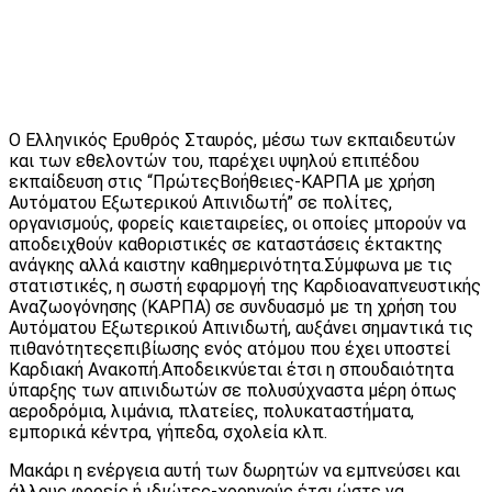
Ο Ελληνικός Ερυθρός Σταυρός, μέσω των εκπαιδευτών
και των εθελοντών του, παρέχει υψηλού επιπέδου
εκπαίδευση στις “ΠρώτεςΒοήθειες-ΚΑΡΠΑ με χρήση
Αυτόματου Εξωτερικού Απινιδωτή” σε πολίτες,
οργανισμούς, φορείς καιεταιρείες, οι οποίες μπορούν να
αποδειχθούν καθοριστικές σε καταστάσεις έκτακτης
ανάγκης αλλά καιστην καθημερινότητα.Σύμφωνα με τις
στατιστικές, η σωστή εφαρμογή της Καρδιοαναπνευστικής
Αναζωογόνησης (ΚΑΡΠΑ) σε συνδυασμό με τη χρήση του
Αυτόματου Εξωτερικού Απινιδωτή, αυξάνει σημαντικά τις
πιθανότητεςεπιβίωσης ενός ατόμου που έχει υποστεί
Καρδιακή Ανακοπή.Αποδεικνύεται έτσι η σπουδαιότητα
ύπαρξης των απινιδωτών σε πολυσύχναστα μέρη όπως
αεροδρόμια, λιμάνια, πλατείες, πολυκαταστήματα,
εμπορικά κέντρα, γήπεδα, σχολεία κλπ.
Μακάρι η ενέργεια αυτή των δωρητών να εμπνεύσει και
άλλους φορείς ή ιδιώτες-χορηγούς έτσι ώστε να