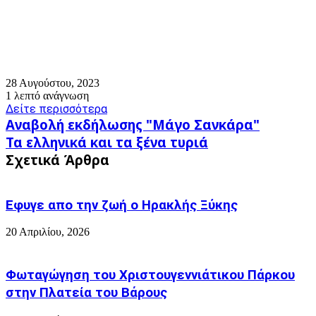
28 Αυγούστου, 2023
1 λεπτό ανάγνωση
Δείτε περισσότερα
Αναβολή
Αναβολή εκδήλωσης "Μάγο Σανκάρα"
εκδήλωσης
Τα
Τα ελληνικά και τα ξένα τυριά
"Μάγο
ελληνικά
Σχετικά Άρθρα
Σανκάρα"
και
τα
ξένα
Εφυγε απο την ζωή o Ηρακλής Ξύκης
τυριά
20 Απριλίου, 2026
Φωταγώγηση του Χριστουγεννιάτικου Πάρκου
στην Πλατεία του Βάρους