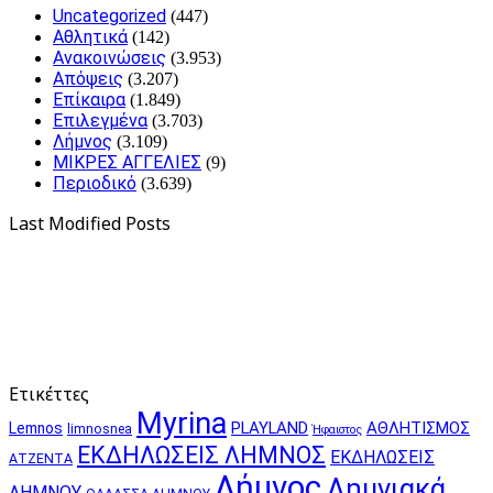
Uncategorized
(447)
Αθλητικά
(142)
Ανακοινώσεις
(3.953)
Απόψεις
(3.207)
Επίκαιρα
(1.849)
Επιλεγμένα
(3.703)
Λήμνος
(3.109)
ΜΙΚΡΕΣ ΑΓΓΕΛΙΕΣ
(9)
Περιοδικό
(3.639)
Last Modified Posts
Ετικέττες
Myrina
PLAYLAND
ΑΘΛΗΤΙΣΜΟΣ
Lemnos
limnosnea
Ήφαιστος
ΕΚΔΗΛΩΣΕΙΣ ΛΗΜΝΟΣ
ΕΚΔΗΛΩΣΕΙΣ
ΑΤΖΕΝΤΑ
Λήμνος
Λημνιακά
ΛΗΜΝΟΥ