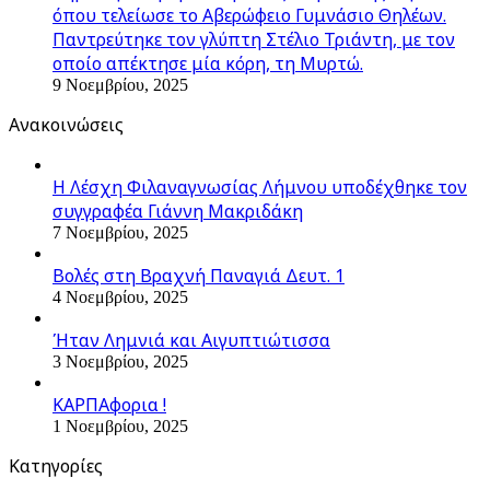
όπου τελείωσε το Αβερώφειο Γυμνάσιο Θηλέων.
Παντρεύτηκε τον γλύπτη Στέλιο Τριάντη, με τον
οποίο απέκτησε μία κόρη, τη Μυρτώ.
9 Νοεμβρίου, 2025
Ανακοινώσεις
Η Λέσχη Φιλαναγνωσίας Λήμνου υποδέχθηκε τον
συγγραφέα Γιάννη Μακριδάκη
7 Νοεμβρίου, 2025
Βολές στη Βραχνή Παναγιά Δευτ. 1
4 Νοεμβρίου, 2025
Ήταν Λημνιά και Αιγυπτιώτισσα
3 Νοεμβρίου, 2025
ΚΑΡΠΑφορια !
1 Νοεμβρίου, 2025
Kατηγορίες