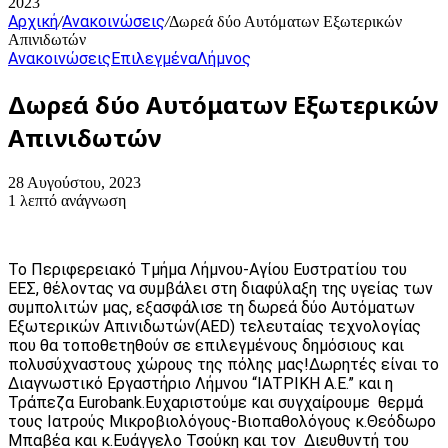
2023
Αρχική
Ανακοινώσεις
/
/
Δωρεά δύο Αυτόματων Εξωτερικών
Απινιδωτών
Ανακοινώσεις
Επιλεγμένα
Λήμνος
Δωρεά δύο Αυτόματων Εξωτερικών
Απινιδωτών
28 Αυγούστου, 2023
1 λεπτό ανάγνωση
Το Περιφερειακό Τμήμα Λήμνου-Αγίου Ευστρατίου του
ΕΕΣ, θέλοντας να συμβάλει στη διαφύλαξη της υγείας των
συμπολιτών μας, εξασφάλισε τη δωρεά δύο Αυτόματων
Εξωτερικών Απινιδωτών(AED) τελευταίας τεχνολογίας
που θα τοποθετηθούν σε επιλεγμένους δημόσιους και
πολυσύχναστους χώρους της πόλης μας!Δωρητές είναι το
Διαγνωστικό Εργαστήριο Λήμνου “ΙΑΤΡΙΚΗ Α.Ε.” και η
Τράπεζα Εurobank.Ευχαριστούμε και συγχαίρουμε θερμά
τους Ιατρούς Μικροβιολόγους-Βιοπαθολόγους κ.Θεόδωρο
Μπαβέα και κ.Ευάγγελο Τσούκη και τον Διευθυντή του