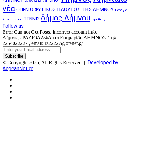
ΘΑΛΑΣΣΑ ΛΗΜΝΟΥ
νέα
Ο ΦΥΤΙΚΟΣ ΠΛΟΥΤΟΣ ΤΗΣ ΛΗΜΝΟΥ
ΟΠΕΝ
Παναγια
δήμος Λήμνου
ΤΕΝΝΙΣ
Κακαβιώτισα
ιερόθεος
Follow us
Error Can not Get Posts, Incorrect account info.
Λήμνος - ΡΑΔΙΟΑΛΦΑ και Εφημερίδα ΛΗΜΝΟΣ. Τηλ.:
2254022227 , email: ra22227@otenet.gr
Enter
your
Email
Developed by
© Copyright 2026, All Rights Reserved |
address
AegeanNet.gr
Facebook
X
YouTube
Instagram
Facebook
X
Back
to
top
button