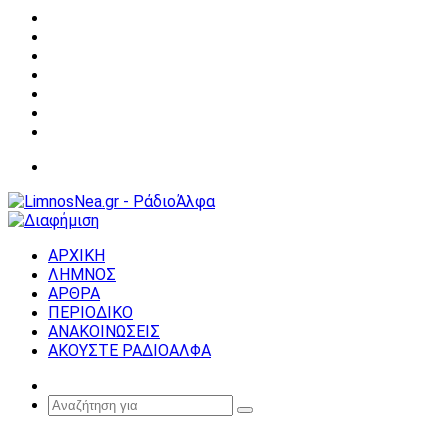
Facebook
X
YouTube
Instagram
Σύνδεση
Random
Article
Sidebar
Μενού
ΑΡΧΙΚΗ
ΛΗΜΝΟΣ
ΑΡΘΡΑ
ΠΕΡΙΟΔΙΚΟ
ΑΝΑΚΟΙΝΩΣΕΙΣ
ΑΚΟΥΣΤΕ ΡΑΔΙΟΑΛΦΑ
Random
Article
Αναζήτηση
για