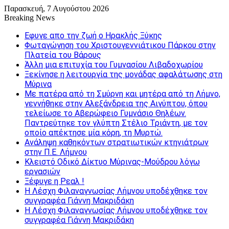
Παρασκευή, 7 Αυγούστου 2026
Breaking News
Εφυγε απο την ζωή o Ηρακλής Ξύκης
Φωταγώγηση του Χριστουγεννιάτικου Πάρκου στην
Πλατεία του Βάρους
Άλλη μια επιτυχία του Γυμνασίου Λιβαδοχωρίου
Ξεκίνησε η λειτουργία της μονάδας αφαλάτωσης στη
Μύρινα
Με πατέρα από τη Σμύρνη και μητέρα από τη Λήμνο,
γεννήθηκε στην Αλεξάνδρεια της Αιγύπτου, όπου
τελείωσε το Αβερώφειο Γυμνάσιο Θηλέων.
Παντρεύτηκε τον γλύπτη Στέλιο Τριάντη, με τον
οποίο απέκτησε μία κόρη, τη Μυρτώ.
Ανάληψη καθηκόντων στρατιωτικών κτηνιάτρων
στην Π.Ε. Λήμνου
Κλειστό Οδικό Δίκτυο Μύρινας-Μούδρου λόγω
εργασιών
Ξέφυγε η Ρεαλ !
Η Λέσχη Φιλαναγνωσίας Λήμνου υποδέχθηκε τον
συγγραφέα Γιάννη Μακριδάκη
Η Λέσχη Φιλαναγνωσίας Λήμνου υποδέχθηκε τον
συγγραφέα Γιάννη Μακριδάκη