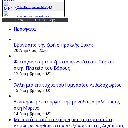
Πρόγραμμα Τηλεόρασης
Πρόσφατα
Εφυγε απο την ζωή o Ηρακλής Ξύκης
20 Απριλίου, 2026
Φωταγώγηση του Χριστουγεννιάτικου Πάρκου
στην Πλατεία του Βάρους
15 Νοεμβρίου, 2025
Άλλη μια επιτυχία του Γυμνασίου Λιβαδοχωρίου
15 Νοεμβρίου, 2025
Ξεκίνησε η λειτουργία της μονάδας αφαλάτωσης
στη Μύρινα
14 Νοεμβρίου, 2025
Με πατέρα από τη Σμύρνη και μητέρα από τη
Λήμνο, γεννήθηκε στην Αλεξάνδρεια της Αιγύπτου,