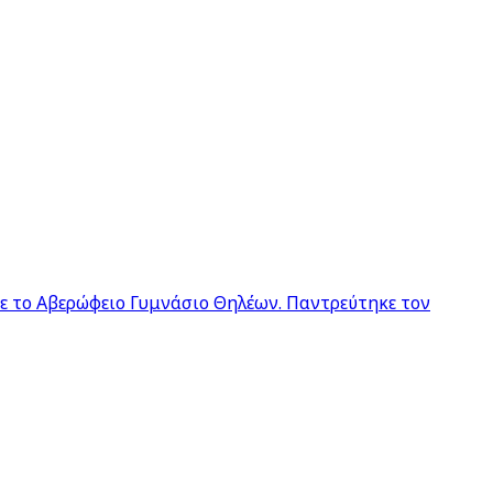
σε το Αβερώφειο Γυμνάσιο Θηλέων. Παντρεύτηκε τον