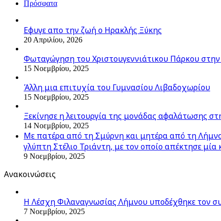
Πρόσφατα
Εφυγε απο την ζωή o Ηρακλής Ξύκης
20 Απριλίου, 2026
Φωταγώγηση του Χριστουγεννιάτικου Πάρκου στην
15 Νοεμβρίου, 2025
Άλλη μια επιτυχία του Γυμνασίου Λιβαδοχωρίου
15 Νοεμβρίου, 2025
Ξεκίνησε η λειτουργία της μονάδας αφαλάτωσης στ
14 Νοεμβρίου, 2025
Με πατέρα από τη Σμύρνη και μητέρα από τη Λήμνο,
γλύπτη Στέλιο Τριάντη, με τον οποίο απέκτησε μία 
9 Νοεμβρίου, 2025
Ανακοινώσεις
Η Λέσχη Φιλαναγνωσίας Λήμνου υποδέχθηκε τον σ
7 Νοεμβρίου, 2025