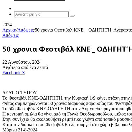
Random
Article
Αναζήτηση
για
2024
Αρχική
/
Απόψεις
/
50 χρονια Φεστιβάλ ΚΝΕ _ ΟΔΗΓΗΤΉ. Αγέραστο
Απόψεις
50 χρονια Φεστιβάλ ΚΝΕ _ ΟΔΗΓΗΤΉ
22 Αυγούστου, 2024
Λιγότερο από ένα λεπτό
Messenger
Messenger
WhatsApp
Viber
Κοινοποίηση
Facebook
X
μέσω
E-
mail
ΔΕΛΤΙΟ ΤΥΠΟΥ
Το Φεστιβάλ ΚΝΕ-ΟΔΗΓΗΤΗ, την Κυριακή 1/9 κάνει στάση στην 
Φέτος συμπληρώνονται 50 χρόνια διαρκούς παρουσίας του Φεστιβάλ, 
Το 50ο Φεστιβάλ ΚΝΕ-ΟΔΗΓΗΤΗ στην Λήμνο θα πραγματοποιηθεί στ
Η κεντρική ομιλία θα γίνει από τη Γωγώ Θεοδωροπούλου, μέλος τ
Στην συνέχεια θα ακολουθήσει ρεμπέτικο γλέντι από τοπικό μουσικ
Κατά την διάρκεια του Φεστιβάλ θα λειτουργεί στο χώρο βιβλιοπωλε
Μύρινα 21-8-2024