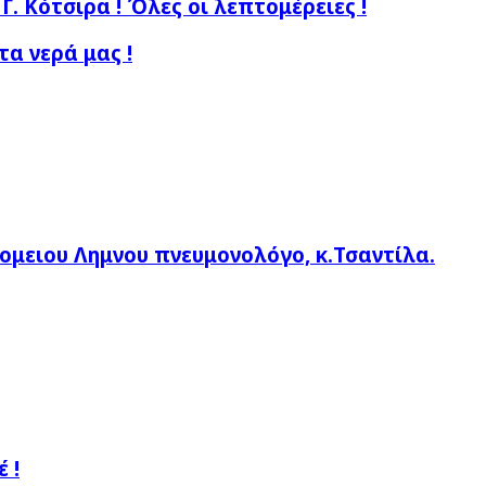
Γ. Κότσιρα ! Όλες οι λεπτομέρειες !
α νερά μας !
ομειου Λημνου πνευμονολόγο, κ.Τσαντίλα.
 !