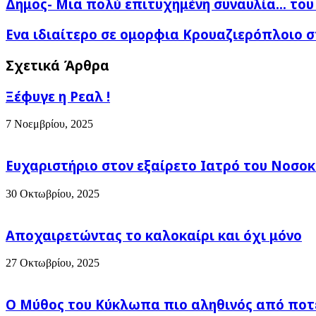
Δημος-
Δημος- Μια πολύ επιτυχημένη συναυλία... του 
Μια
πολύ
Ενα
Ενα ιδιαίτερο σε ομορφια Κρουαζιερόπλοιο στ
επιτυχημένη
ιδιαίτερο
συναυλία...
σε
Σχετικά Άρθρα
του
ομορφια
Γ.
Κρουαζιερόπλοιο
Κότσιρα
Ξέφυγε η Ρεαλ !
στα
!
νερά
Όλες
μας
7 Νοεμβρίου, 2025
οι
!
λεπτομέρειες
!
Ευχαριστήριο στον εξαίρετο Ιατρό του Νοσοκ
30 Οκτωβρίου, 2025
Αποχαιρετώντας το καλοκαίρι και όχι μόνο
27 Οκτωβρίου, 2025
Ο Μύθος του Κύκλωπα πιο αληθινός από ποτέ