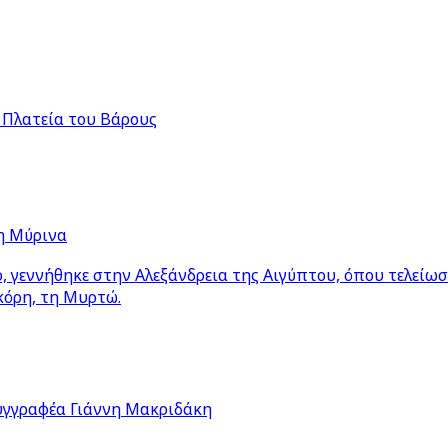
 Πλατεία του Βάρους
η Μύρινα
 γεννήθηκε στην Αλεξάνδρεια της Αιγύπτου, όπου τελείω
κόρη, τη Μυρτώ.
υγγραφέα Γιάννη Μακριδάκη