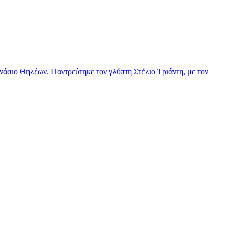
νάσιο Θηλέων. Παντρεύτηκε τον γλύπτη Στέλιο Τριάντη, με τον