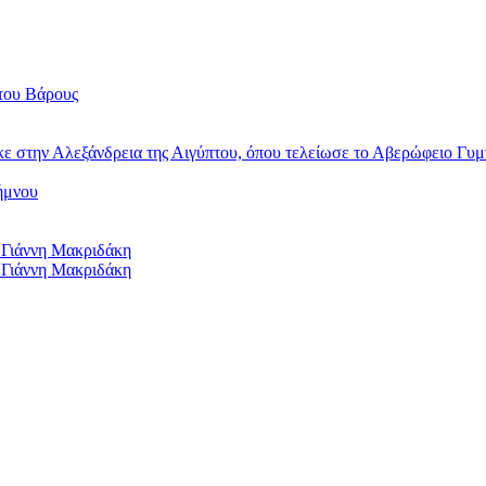
του Βάρους
κε στην Αλεξάνδρεια της Αιγύπτου, όπου τελείωσε το Αβερώφειο Γυμ
ήμνου
 Γιάννη Μακριδάκη
 Γιάννη Μακριδάκη