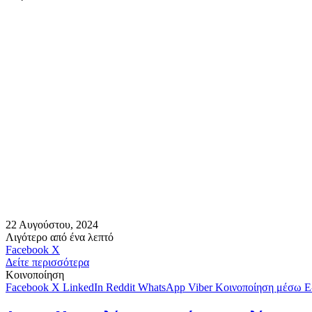
22 Αυγούστου, 2024
Λιγότερο από ένα λεπτό
Messenger
Messenger
WhatsApp
Viber
Κοινοποίηση
Facebook
X
μέσω
Δείτε περισσότερα
E-
Κοινοποίηση
mail
Facebook
X
LinkedIn
Reddit
WhatsApp
Viber
Κοινοποίηση μέσω E