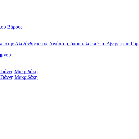
του Βάρους
κε στην Αλεξάνδρεια της Αιγύπτου, όπου τελείωσε το Αβερώφειο Γυμ
ήμνου
 Γιάννη Μακριδάκη
 Γιάννη Μακριδάκη