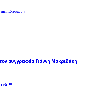
-mail
Εκτύπωση
τον συγγραφέα Γιάννη Μακριδάκη
λ !!!