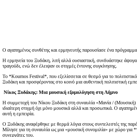
Ο αγαπημένος συνθέτης και ερμηνευτής παρουσίασε ένα πρόγραμμα π
Η ερμηνεία του Ξυδάκη, λιτή αλλά ουσιαστική, συνδυάστηκε άψογα 
τραγούδι, ενώ δεν έλειψαν οι στιγμές έντονης συγκίνησης.
Το *Kournos Festival*, που εξελίσσεται σε θεσμό για το πολιτιστικ
Ξυδάκη και προσφέροντας στο κοινό μια αυθεντική πολιτιστική εμπε
Νίκος Ξυδάκης: Μια μουσική εξομολόγηση στη Λήμνο
Η συμμετοχή του Νίκου Ξυδάκη στη συναυλία «Μανία / (Μουσική) Γ
ιδιαίτερη στιγμή όχι μόνο μουσικά αλλά και προσωπικά. Ο αγαπημένο
αυτή η εμπειρία.
Ο Ξυδάκης αναφέρθηκε με θερμά λόγια στους συντελεστές της παράσ
Μίλησε για τη συναυλία ως μια «μουσική συνομιλία» με χώρο για *
συνεργάτες του.