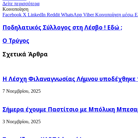
μέσω
Δείτε περισσότερα
E-
Κοινοποίηση
mail
Facebook
X
LinkedIn
Reddit
WhatsApp
Viber
Κοινοποίηση μέσω E
Ποδηλατικός
Ποδηλατικός Σύλλογος στη Λέσβο ! Εδώ ;
Σύλλογος
στη
Ο
Ο Τρύγος
Λέσβο
Τρύγος
!
Σχετικά Άρθρα
Εδώ
;
Η Λέσχη Φιλαναγνωσίας Λήμνου υποδέχθηκε 
7 Νοεμβρίου, 2025
Σήμερα έχουμε Παστίτσιο με Μπόλικη Μπεσαμέ
3 Νοεμβρίου, 2025