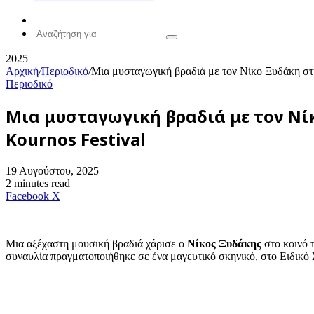
Random
Article
Αναζήτηση
για
2025
Αρχική
/
Περιοδικό
/
Μια μυσταγωγική βραδιά με τον Νίκο Ξυδάκη στ
Περιοδικό
Μια μυσταγωγική βραδιά με τον Νί
Kournos Festival
19 Αυγούστου, 2025
2 minutes read
Messenger
Messenger
WhatsApp
Viber
Κοινοποίηση
Facebook
X
μέσω
E-
mail
Μια αξέχαστη μουσική βραδιά χάρισε ο
Νίκος Ξυδάκης
στο κοινό 
συναυλία πραγματοποιήθηκε σε ένα μαγευτικό σκηνικό, στο Ειδικό 