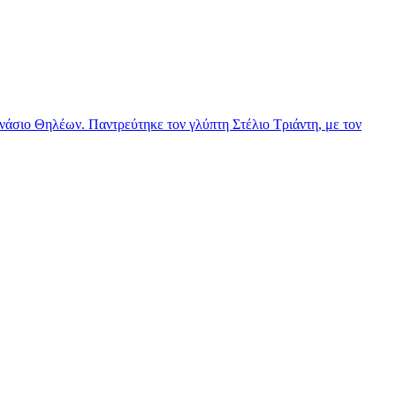
νάσιο Θηλέων. Παντρεύτηκε τον γλύπτη Στέλιο Τριάντη, με τον