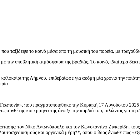
ου ταξίδεψε το κοινό μέσα από τη μουσική του πορεία, με τραγούδι
με την υποβλητική ατμόσφαιρα της βραδιάς. Το κοινό, ιδιαίτερα δεκ
ό καλοκαίρι της Λήμνου, επιβεβαίωσε για ακόμη μία χρονιά την ποιότ
ιρία.
εωπονία», που πραγματοποιήθηκε την Κυριακή 17 Αυγούστου 2025 στ
ς συνθέτης και ερμηνευτής άνοιξε την καρδιά του, μιλώντας για τη συ
τασης: τον Νίκο Αντωνόπουλο και τον Κωνσταντίνο Ζιγκερίδη, τους 
*αυτοσχεδιασμούς και οργανικά μέρη**, όπου ο ίδιος ένιωθε πως «εξ