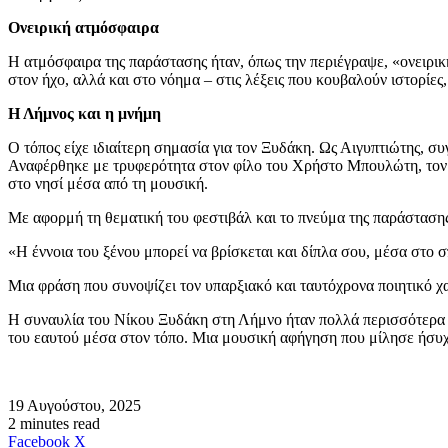
Ονειρική ατμόσφαιρα
Η ατμόσφαιρα της παράστασης ήταν, όπως την περιέγραψε, «ονειρικ
στον ήχο, αλλά και στο νόημα – στις λέξεις που κουβαλούν ιστορίες
Η Λήμνος και η μνήμη
Ο τόπος είχε ιδιαίτερη σημασία για τον Ξυδάκη. Ως Αιγυπτιώτης, 
Αναφέρθηκε με τρυφερότητα στον φίλο του Χρήστο Μπουλώτη, τον α
στο νησί μέσα από τη μουσική.
Με αφορμή τη θεματική του φεστιβάλ και το πνεύμα της παράστασης
«Η έννοια του ξένου μπορεί να βρίσκεται και δίπλα σου, μέσα στο σπί
Μια φράση που συνοψίζει τον υπαρξιακό και ταυτόχρονα ποιητικό χα
Η συναυλία του Νίκου Ξυδάκη στη Λήμνο ήταν πολλά περισσότερα α
του εαυτού μέσα στον τόπο. Μια μουσική αφήγηση που μίλησε ήσυχα α
19 Αυγούστου, 2025
2 minutes read
Messenger
Messenger
WhatsApp
Viber
Κοινοποίηση
Facebook
X