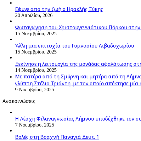
Εφυγε απο την ζωή o Ηρακλής Ξύκης
20 Απριλίου, 2026
Φωταγώγηση του Χριστουγεννιάτικου Πάρκου στην
15 Νοεμβρίου, 2025
Άλλη μια επιτυχία του Γυμνασίου Λιβαδοχωρίου
15 Νοεμβρίου, 2025
Ξεκίνησε η λειτουργία της μονάδας αφαλάτωσης στ
14 Νοεμβρίου, 2025
Με πατέρα από τη Σμύρνη και μητέρα από τη Λήμνο,
γλύπτη Στέλιο Τριάντη, με τον οποίο απέκτησε μία 
9 Νοεμβρίου, 2025
Ανακοινώσεις
Η Λέσχη Φιλαναγνωσίας Λήμνου υποδέχθηκε τον σ
7 Νοεμβρίου, 2025
Βολές στη Βραχνή Παναγιά Δευτ. 1