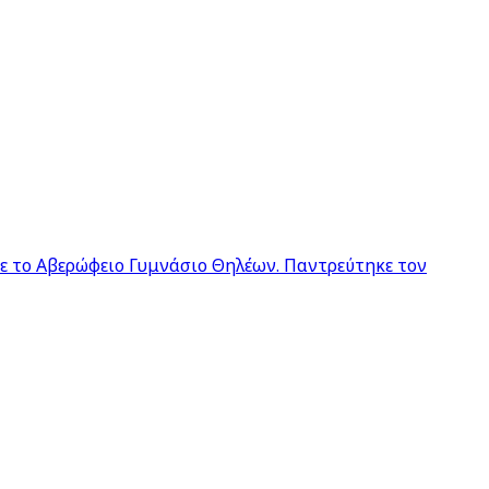
σε το Αβερώφειο Γυμνάσιο Θηλέων. Παντρεύτηκε τον