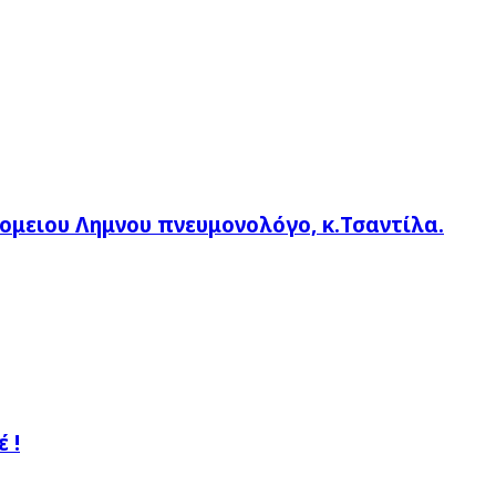
ομειου Λημνου πνευμονολόγο, κ.Τσαντίλα.
 !