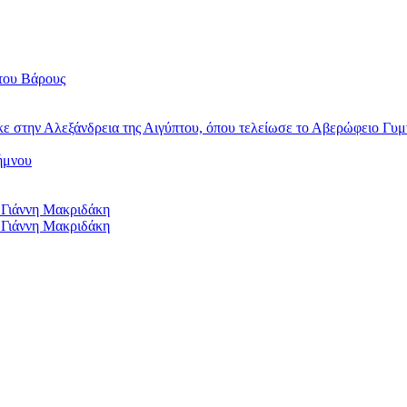
του Βάρους
κε στην Αλεξάνδρεια της Αιγύπτου, όπου τελείωσε το Αβερώφειο Γυμ
ήμνου
 Γιάννη Μακριδάκη
 Γιάννη Μακριδάκη