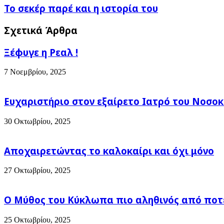
Το
Το σεκέρ παρέ και η ιστορία του
σεκέρ
παρέ
Σχετικά Άρθρα
και
η
Ξέφυγε η Ρεαλ !
ιστορία
του
7 Νοεμβρίου, 2025
Ευχαριστήριο στον εξαίρετο Ιατρό του Νοσοκ
30 Οκτωβρίου, 2025
Αποχαιρετώντας το καλοκαίρι και όχι μόνο
27 Οκτωβρίου, 2025
Ο Μύθος του Κύκλωπα πιο αληθινός από ποτέ
25 Οκτωβρίου, 2025