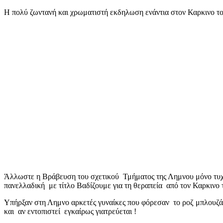
mail
Η πολύ ζωντανή και χρωματιστή εκδηλωση ενάντια στον Καρκινο το
Άλλωστε η Βράβευση του σχετικού Τμήματος της Λημνου μόνο τυχαί
πανελλαδική με τίτλο Βαδίζουμε για τη θεραπεία από τον Καρκινο
Υπήρξαν στη Λημνο αρκετές γυναίκες που φόρεσαν το ροζ μπλουζάκι
και αν εντοπιστεί εγκαίρως γιατρεύεται !