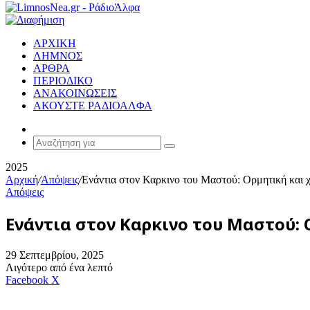
ΑΡΧΙΚΗ
ΛΗΜΝΟΣ
ΑΡΘΡΑ
ΠΕΡΙΟΔΙΚΟ
ΑΝΑΚΟΙΝΩΣΕΙΣ
ΑΚΟΥΣΤΕ ΡΑΔΙΟΑΛΦΑ
Random
Article
Αναζήτηση
για
2025
Αρχική
/
Απόψεις
/
Ενάντια στον Καρκινο του Μαστού: Ορμητική και 
Απόψεις
Ενάντια στον Καρκινο του Μαστού: 
29 Σεπτεμβρίου, 2025
Λιγότερο από ένα λεπτό
Messenger
Messenger
WhatsApp
Viber
Κοινοποίηση
Facebook
X
μέσω
E-