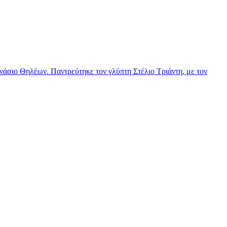
νάσιο Θηλέων. Παντρεύτηκε τον γλύπτη Στέλιο Τριάντη, με τον