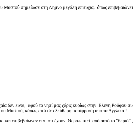
υ Μαστού σημείωσε στη Λημνο μεγάλη επιτυχια, όπως επιβεβαιώνεται
α δεν ειναι, αφού το νησί μας χάρις κυρίως στην Ελενη Ρούφου συμ
 του Μαστού, κάπως ετσι σε ελεύθερη μετάφραση απο τα Αγγλικα !
 και επιβεβαίωναν ετσι οτι έχουν Θεραπευτεί από αυτό το “θεριό” ,