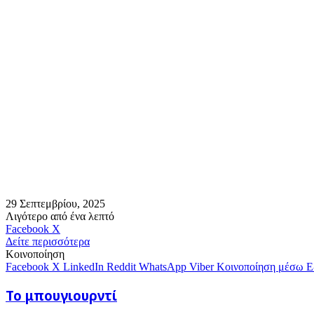
29 Σεπτεμβρίου, 2025
Λιγότερο από ένα λεπτό
Messenger
Messenger
WhatsApp
Viber
Κοινοποίηση
Facebook
X
μέσω
Δείτε περισσότερα
E-
Κοινοποίηση
mail
Facebook
X
LinkedIn
Reddit
WhatsApp
Viber
Κοινοποίηση μέσω E
Το
Το μπουγιουρντί
μπουγιουρντί