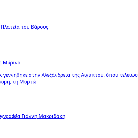
 Πλατεία του Βάρους
η Μύρινα
 γεννήθηκε στην Αλεξάνδρεια της Αιγύπτου, όπου τελείω
κόρη, τη Μυρτώ.
υγγραφέα Γιάννη Μακριδάκη