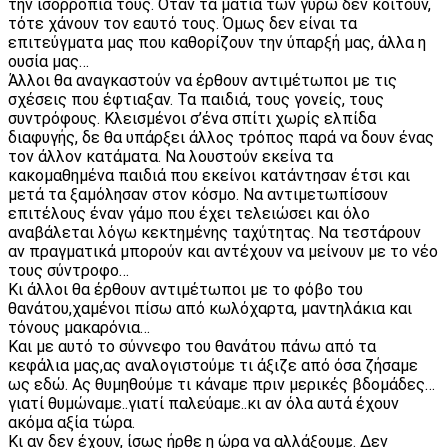
την ισορροπία τους. Όταν τα μάτια των γύρω δεν κοιτούν,
τότε χάνουν τον εαυτό τους. Όμως δεν είναι τα
επιτεύγματα μας που καθορίζουν την ύπαρξή μας, άλλα η
ουσία μας…
Άλλοι θα αναγκαστούν να έρθουν αντιμέτωποι με τις
σχέσεις που έφτιαξαν. Τα παιδιά, τους γονείς, τους
συντρόφους. Κλεισμένοι σ’ένα σπίτι χωρίς ελπίδα
διαφυγής, δε θα υπάρξει άλλος τρόπος παρά να δουν ένας
τον άλλον κατάματα. Να λουστούν εκείνα τα
κακομαθημένα παιδιά που εκείνοι κατάντησαν έτσι και
μετά τα ξαμόλησαν στον κόσμο. Να αντιμετωπίσουν
επιτέλους έναν γάμο που έχει τελειώσει και όλο
αναβάλεται λόγω κεκτημένης ταχύτητας. Να τεστάρουν
αν πραγματικά μπορούν και αντέχουν να μείνουν με το νέο
τους σύντροφο…
Κι άλλοι θα έρθουν αντιμέτωποι με το φόβο του
θανάτου,χαμένοι πίσω από κωλόχαρτα, μαντηλάκια και
τόνους μακαρόνια…
Και με αυτό το σύννεφο του θανάτου πάνω από τα
κεφάλια μας,ας αναλογιστούμε τι άξιζε από όσα ζήσαμε
ως εδώ. Ας θυμηθούμε τι κάναμε πριν μερικές βδομάδες…
γιατί θυμώναμε..γιατί παλεύαμε..κι αν όλα αυτά έχουν
ακόμα αξία τώρα.
Κι αν δεν έχουν, ίσως ήρθε η ώρα να αλλάξουμε. Δεν