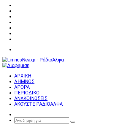
Facebook
X
YouTube
Instagram
Σύνδεση
Random
Article
Sidebar
Μενού
ΑΡΧΙΚΗ
ΛΗΜΝΟΣ
ΑΡΘΡΑ
ΠΕΡΙΟΔΙΚΟ
ΑΝΑΚΟΙΝΩΣΕΙΣ
ΑΚΟΥΣΤΕ ΡΑΔΙΟΑΛΦΑ
Random
Article
Αναζήτηση
για