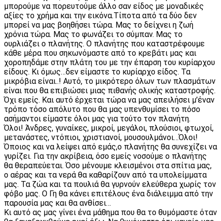
μπορούμε να πορευτούμε άλλο σαν είδος με μοναδικές
αξίες το χρήμα και την εικόνα.Τίποτα από τα δύο δεν
μπορεί να μας βοηθήσει τώρα. Μας το δείχνει η ζωή
χρόνια τώρα. Μας το φωνάζει το σύμπαν. Μας το
ουρλιάζει ο πλανήτης. Ο πλανήτης που καταστρέφουμε
κάθε μέρα που σηκωνόμαστε από το κρεβάτι μας και
χοροπηδάμε στην πλάτη του με την έπαρση του κυρίαρχου
είδους. Κι όμως…δεν είμαστε το κυρίαρχο είδος. Τα
μικρόβια είναι..! Αυτό, το μικρότερο όλων των πλασμάτων
είναι που θα επιβιώσει μιας πιθανής ολικής καταστροφής.
Όχι εμείς. Και αυτό έρχεται τώρα να μας απειλήσει μ’έναν
τρόπο τόσο απόλυτο που θα μας υπενθυμίσει το πόσο
ασήμαντοι είμαστε όλοι μας για τούτο τον πλανήτη.
Όλοι! Άνδρες, γυναίκες, μικροί, μεγάλοι, πλούσιοι, φτωχοί,
μετανάστες, ντόπιοι, χριστιανοί, μουσουλμάνοι…Όλοι!
Όποιος και να λείψει από εμάς,ο πλανήτης θα συνεχίζει να
γυρίζει. Για την ακρίβεια, όσο εμείς νοσούμε ο πλανήτης
θα θεραπεύεται. Όσο μένουμε κλεισμένοι στα σπίτια μας,
ο αέρας και τα νερά θα καθαρίζουν από τα υπολείμματα
μας. Τα ζώα και τα πουλιά θα γυρνούν ελεύθερα χωρίς τον
φόβο μας. Ο Γη θα κάνει επιτέλους ένα διάλειμμα από την
παρουσία μας και θα ανθίσει…
Κι αυτό ας μας γίνει ένα μάθημα που θα το θυμόμαστε όταν