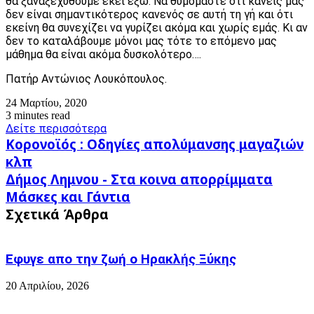
θα ξαναξεχυθούμε εκεί έξω. Να θυμόμαστε ότι κανείς μας
δεν είναι σημαντικότερος κανενός σε αυτή τη γή και ότι
εκείνη θα συνεχίζει να γυρίζει ακόμα και χωρίς εμάς. Κι αν
δεν το καταλάβουμε μόνοι μας τότε το επόμενο μας
μάθημα θα είναι ακόμα δυσκολότερο….
Πατήρ Αντώνιος Λουκόπουλος.
24 Μαρτίου, 2020
3 minutes read
Δείτε περισσότερα
Κορονοϊός
Κορονοϊός : Οδηγίες απολύμανσης μαγαζιών
:
κλπ
Οδηγίες
Δήμος
Δήμος Λημνου - Στα κοινα απορρίμματα
απολύμανσης
Λημνου
μαγαζιών
Μάσκες και Γάντια
-
κλπ
Σχετικά Άρθρα
Στα
κοινα
απορρίμματα
Μάσκες
Εφυγε απο την ζωή o Ηρακλής Ξύκης
και
Γάντια
20 Απριλίου, 2026