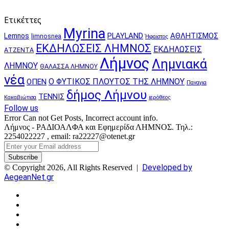
Ετικέττες
Myrina
PLAYLAND
ΑΘΛΗΤΙΣΜΟΣ
Lemnos
limnosnea
Ήφαιστος
ΕΚΔΗΛΩΣΕΙΣ ΛΗΜΝΟΣ
ΕΚΔΗΛΩΣΕΙΣ
ΑΤΖΕΝΤΑ
Λήμνος
Λημνιακά
ΛΗΜΝΟΥ
ΘΑΛΑΣΣΑ ΛΗΜΝΟΥ
νέα
Ο ΦΥΤΙΚΟΣ ΠΛΟΥΤΟΣ ΤΗΣ ΛΗΜΝΟΥ
ΟΠΕΝ
Παναγια
δήμος Λήμνου
ΤΕΝΝΙΣ
Κακαβιώτισα
ιερόθεος
Follow us
Error Can not Get Posts, Incorrect account info.
Λήμνος - ΡΑΔΙΟΑΛΦΑ και Εφημερίδα ΛΗΜΝΟΣ. Τηλ.:
2254022227 , email: ra22227@otenet.gr
Enter
your
Email
Developed by
© Copyright 2026, All Rights Reserved |
address
AegeanNet.gr
Facebook
X
YouTube
Instagram