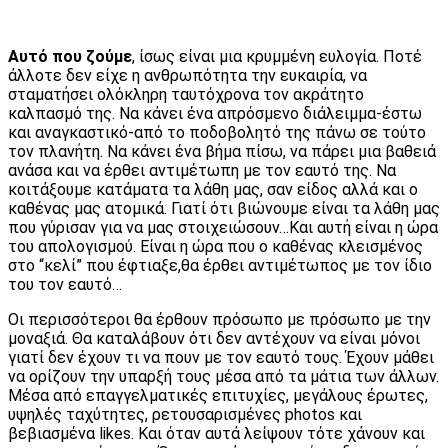
Αυτό που ζούμε
, ίσως είναι μια κρυμμένη ευλογία. Ποτέ
άλλοτε δεν είχε η ανθρωπότητα την ευκαιρία, να
σταματήσει ολόκληρη ταυτόχρονα τον ακράτητο
καλπασμό της. Να κάνει ένα απρόσμενο διάλειμμα-έστω
και αναγκαστικό-από το ποδοβολητό της πάνω σε τούτο
τον πλανήτη. Να κάνει ένα βήμα πίσω, να πάρει μια βαθειά
ανάσα και να έρθει αντιμέτωπη με τον εαυτό της. Να
κοιτάξουμε κατάματα τα λάθη μας, σαν είδος αλλά και ο
καθένας μας ατομικά. Γιατί ότι βιώνουμε είναι τα λάθη μας
που γύρισαν για να μας στοιχειώσουν…Και αυτή είναι η ώρα
του απολογισμού. Είναι η ώρα που ο καθένας κλεισμένος
στο “κελί” που έφτιαξε,θα έρθει αντιμέτωπος με τον ίδιο
του τον εαυτό…
Οι περισσότεροι θα έρθουν πρόσωπο με πρόσωπο με την
μοναξιά. Θα καταλάβουν ότι δεν αντέχουν να είναι μόνοι
γιατί δεν έχουν τι να πουν με τον εαυτό τους. Έχουν μάθει
να ορίζουν την υπαρξή τους μέσα από τα μάτια των άλλων.
Μέσα από επαγγελματικές επιτυχίες, μεγάλους έρωτες,
υψηλές ταχύτητες, ρετουσαρισμένες photos και
βεβιασμένα likes. Και όταν αυτά λείψουν τότε χάνουν και