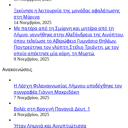
Ξεκίνησε η λειτουργία της μονάδας αφαλάτωσης
στη Μύρινα
14 Νοεμβρίου, 2025
Με πατέρα από τη Σμύρνη και μητέρα από τη
Λήμνο, γεννήθηκε στην Αλεξάνδρεια της Αιγύπτου,
όπου τελείωσε το Αβερώφειο Γυμνάσιο Θηλέων.
Παντρεύτηκε τον γλύπτη Στέλιο Τριάντη, με τον
οποίο απέκτησε μία κόρη, τη Μυρτώ.
9 Νοεμβρίου, 2025
Ανακοινώσεις
Η Λέσχη Φιλαναγνωσίας Λήμνου υποδέχθηκε τον
συγγραφέα Γιάννη Μακριδάκη
7 Νοεμβρίου, 2025
Βολές στη Βραχνή Παναγιά Δευτ. 1
4 Νοεμβρίου, 2025
Ήταν Λημνιά και Αιγυπτιώτισσα