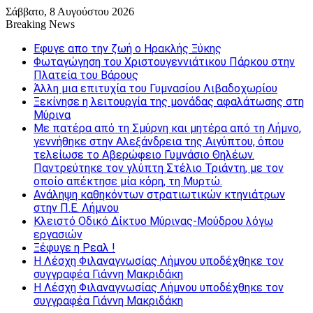
Σάββατο, 8 Αυγούστου 2026
Breaking News
Εφυγε απο την ζωή o Ηρακλής Ξύκης
Φωταγώγηση του Χριστουγεννιάτικου Πάρκου στην
Πλατεία του Βάρους
Άλλη μια επιτυχία του Γυμνασίου Λιβαδοχωρίου
Ξεκίνησε η λειτουργία της μονάδας αφαλάτωσης στη
Μύρινα
Με πατέρα από τη Σμύρνη και μητέρα από τη Λήμνο,
γεννήθηκε στην Αλεξάνδρεια της Αιγύπτου, όπου
τελείωσε το Αβερώφειο Γυμνάσιο Θηλέων.
Παντρεύτηκε τον γλύπτη Στέλιο Τριάντη, με τον
οποίο απέκτησε μία κόρη, τη Μυρτώ.
Ανάληψη καθηκόντων στρατιωτικών κτηνιάτρων
στην Π.Ε. Λήμνου
Κλειστό Οδικό Δίκτυο Μύρινας-Μούδρου λόγω
εργασιών
Ξέφυγε η Ρεαλ !
Η Λέσχη Φιλαναγνωσίας Λήμνου υποδέχθηκε τον
συγγραφέα Γιάννη Μακριδάκη
Η Λέσχη Φιλαναγνωσίας Λήμνου υποδέχθηκε τον
συγγραφέα Γιάννη Μακριδάκη