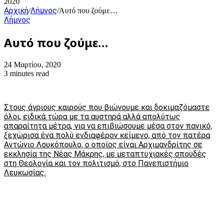
2020
Αρχική
Λήμνος
/
/
Αυτό που ζούμε…
Λήμνος
Αυτό που ζούμε…
24 Μαρτίου, 2020
3 minutes read
Στους άγριους καιρούς που βιώνουμε και δοκιμαζόμαστε
όλοι, ειδικά τώρα με τα αυστηρά αλλά απολύτως
απαραίτητα μέτρα, για να επιβιώσουμε μέσα στον πανικό,
ξεχώρισα ένα πολύ ενδιαφέρον κείμενο, από τον πατέρα
Αντώνιο Λουκόπουλο, ο οποίος είναι Αρχιμανδρίτης σε
εκκλησία της Νέας Μάκρης, με μεταπτυχιακές σπουδές
στη Θεολογία και τον πολιτισμό, στο Πανεπιστήμιο
Λευκωσίας.