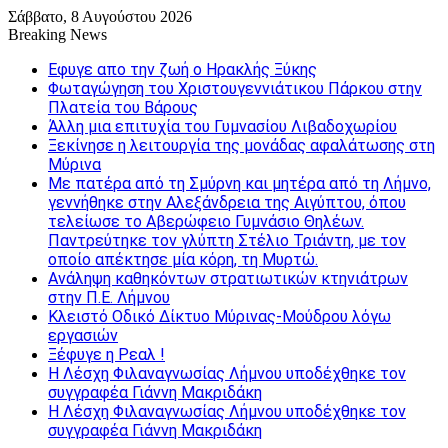
Σάββατο, 8 Αυγούστου 2026
Breaking News
Εφυγε απο την ζωή o Ηρακλής Ξύκης
Φωταγώγηση του Χριστουγεννιάτικου Πάρκου στην
Πλατεία του Βάρους
Άλλη μια επιτυχία του Γυμνασίου Λιβαδοχωρίου
Ξεκίνησε η λειτουργία της μονάδας αφαλάτωσης στη
Μύρινα
Με πατέρα από τη Σμύρνη και μητέρα από τη Λήμνο,
γεννήθηκε στην Αλεξάνδρεια της Αιγύπτου, όπου
τελείωσε το Αβερώφειο Γυμνάσιο Θηλέων.
Παντρεύτηκε τον γλύπτη Στέλιο Τριάντη, με τον
οποίο απέκτησε μία κόρη, τη Μυρτώ.
Ανάληψη καθηκόντων στρατιωτικών κτηνιάτρων
στην Π.Ε. Λήμνου
Κλειστό Οδικό Δίκτυο Μύρινας-Μούδρου λόγω
εργασιών
Ξέφυγε η Ρεαλ !
Η Λέσχη Φιλαναγνωσίας Λήμνου υποδέχθηκε τον
συγγραφέα Γιάννη Μακριδάκη
Η Λέσχη Φιλαναγνωσίας Λήμνου υποδέχθηκε τον
συγγραφέα Γιάννη Μακριδάκη