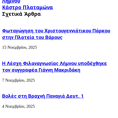
Λήμνου
γενιά
Κάστρο
Κάστρο Πλαταμώνα
Μαγείρων
Πλαταμώνα
–
Σχετικά Άρθρα
Chef
της
ΣΑΕΚ
Φωταγώγηση του Χριστουγεννιάτικου Πάρκου
Λήμνου
στην Πλατεία του Βάρους
15 Νοεμβρίου, 2025
Η Λέσχη Φιλαναγνωσίας Λήμνου υποδέχθηκε
τον συγγραφέα Γιάννη Μακριδάκη
7 Νοεμβρίου, 2025
Βολές στη Βραχνή Παναγιά Δευτ. 1
4 Νοεμβρίου, 2025