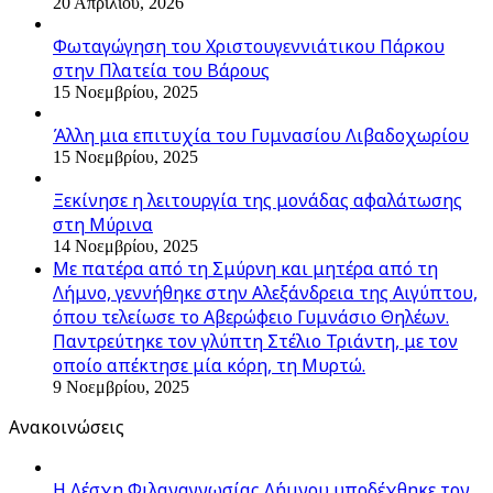
20 Απριλίου, 2026
Φωταγώγηση του Χριστουγεννιάτικου Πάρκου
στην Πλατεία του Βάρους
15 Νοεμβρίου, 2025
Άλλη μια επιτυχία του Γυμνασίου Λιβαδοχωρίου
15 Νοεμβρίου, 2025
Ξεκίνησε η λειτουργία της μονάδας αφαλάτωσης
στη Μύρινα
14 Νοεμβρίου, 2025
Με πατέρα από τη Σμύρνη και μητέρα από τη
Λήμνο, γεννήθηκε στην Αλεξάνδρεια της Αιγύπτου,
όπου τελείωσε το Αβερώφειο Γυμνάσιο Θηλέων.
Παντρεύτηκε τον γλύπτη Στέλιο Τριάντη, με τον
οποίο απέκτησε μία κόρη, τη Μυρτώ.
9 Νοεμβρίου, 2025
Ανακοινώσεις
Η Λέσχη Φιλαναγνωσίας Λήμνου υποδέχθηκε τον