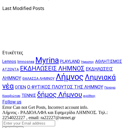
Last Modified Posts
Ετικέττες
Myrina
PLAYLAND
ΑΘΛΗΤΙΣΜΟΣ
Lemnos
limnosnea
Ήφαιστος
ΕΚΔΗΛΩΣΕΙΣ ΛΗΜΝΟΣ
ΕΚΔΗΛΩΣΕΙΣ
ΑΤΖΕΝΤΑ
Λήμνος
Λημνιακά
ΛΗΜΝΟΥ
ΘΑΛΑΣΣΑ ΛΗΜΝΟΥ
νέα
Ο ΦΥΤΙΚΟΣ ΠΛΟΥΤΟΣ ΤΗΣ ΛΗΜΝΟΥ
ΟΠΕΝ
Παναγια
δήμος Λήμνου
ΤΕΝΝΙΣ
Κακαβιώτισα
ιερόθεος
Follow us
Error Can not Get Posts, Incorrect account info.
Λήμνος - ΡΑΔΙΟΑΛΦΑ και Εφημερίδα ΛΗΜΝΟΣ. Τηλ.:
2254022227 , email: ra22227@otenet.gr
Enter
your