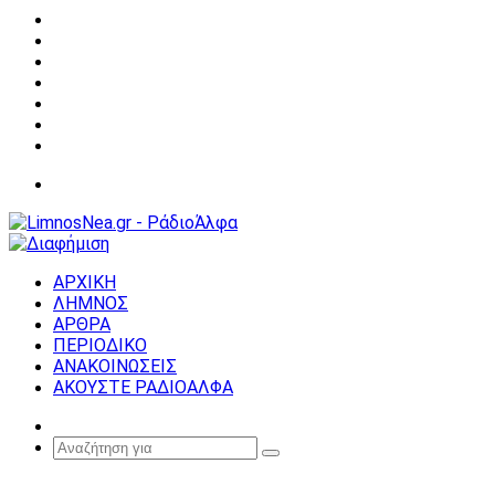
Facebook
X
YouTube
Instagram
Σύνδεση
Random
Article
Sidebar
Μενού
ΑΡΧΙΚΗ
ΛΗΜΝΟΣ
ΑΡΘΡΑ
ΠΕΡΙΟΔΙΚΟ
ΑΝΑΚΟΙΝΩΣΕΙΣ
ΑΚΟΥΣΤΕ ΡΑΔΙΟΑΛΦΑ
Random
Article
Αναζήτηση
για