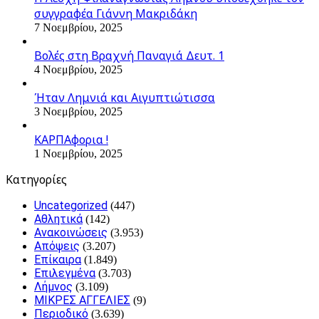
συγγραφέα Γιάννη Μακριδάκη
7 Νοεμβρίου, 2025
Βολές στη Βραχνή Παναγιά Δευτ. 1
4 Νοεμβρίου, 2025
Ήταν Λημνιά και Αιγυπτιώτισσα
3 Νοεμβρίου, 2025
ΚΑΡΠΑφορια !
1 Νοεμβρίου, 2025
Kατηγορίες
Uncategorized
(447)
Αθλητικά
(142)
Ανακοινώσεις
(3.953)
Απόψεις
(3.207)
Επίκαιρα
(1.849)
Επιλεγμένα
(3.703)
Λήμνος
(3.109)
ΜΙΚΡΕΣ ΑΓΓΕΛΙΕΣ
(9)
Περιοδικό
(3.639)