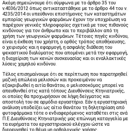
Ακόμη σημειώνουμε ότι σύμφωνα με το άρθρο 35 του
ν.4036/2012 όπως αντικαταστάθηκε με το άρθρο 44 του ν.
4235/2014 οι υπεύθυνοι επιστήμονες των καταστημάτων
εμπορίας γεωργικών φαρμάκων έχουν την υποχρέωση να
παρέχουν γενικές πληροφορίες σχετικά με τους πιθανούς
κινδύνους για τον άνθρωπο και το περιβάλλον από τη
χρήση των γεωργικών φαρμάκων. Τέτοιες πηγές κινδύνου,
είναι η έκθεση του χρήστη, ο ορθός τρόπος αποθήκευσης,
ο χειρισμός και η εφαρμογή, η ασφαλής διάθεση του
ψεκαστικού διαλύματος που απομένει μετά την εφαρμογή,
η διαχείριση των κενών συσκευασίας και οι εναλλακτικές
λύσεις χαμηλού κινδύνου.
Τέλος επισημαίνουμε ότι σε περίπτωση που παρατηρηθεί
μαζική απώλεια μελισσών και προκειμένου να
εξακριβωθεί η αιτία θανάτου, ο μελισσοκόμος μπορεί να
απευθυνθεί στις κατά τόπους Διευθύνσεις Κτηνιατρικής,
οι οποίες θα προχωρήσουν σε λήψη δείγματος και
αποστολή του σε αρμόδιο εργαστήριο. Εάν η εργαστηριακή
ανάλυση υποδείξει ως αίτιο θανάτου τη δηλητηρίαση από
φυτοφάρμακα τότε ο ενδιαφερόμενος καταθέτει στις ανά
Π.Ε Διευθύνσεις Κτηνιατρικής μας επώνυμη καταγγελία με
τα ευρήματα του εργαστηριακού ελέγχου ώστε να
διερευνηθεί το θέμα μη ορθολογικής χρήσης