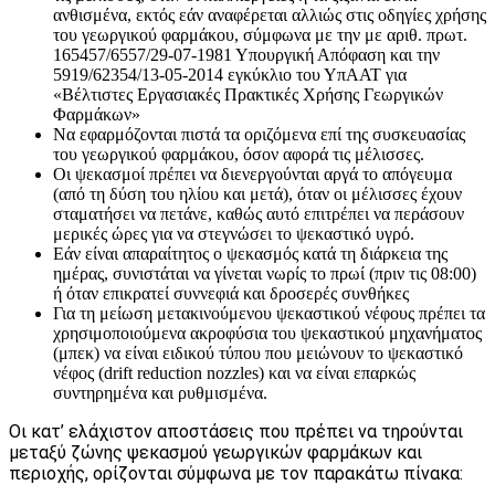
ανθισμένα, εκτός εάν αναφέρεται αλλιώς στις οδηγίες χρήσης
του γεωργικού φαρμάκου, σύμφωνα με την με αριθ. πρωτ.
165457/6557/29-07-1981 Υπουργική Απόφαση και την
5919/62354/13-05-2014 εγκύκλιο του ΥπΑΑΤ για
«Βέλτιστες Εργασιακές Πρακτικές Χρήσης Γεωργικών
Φαρμάκων»
Να εφαρμόζονται πιστά τα οριζόμενα επί της συσκευασίας
του γεωργικού φαρμάκου, όσον αφορά τις μέλισσες.
Οι ψεκασμοί πρέπει να διενεργούνται αργά το απόγευμα
(από τη δύση του ηλίου και μετά), όταν οι μέλισσες έχουν
σταματήσει να πετάνε, καθώς αυτό επιτρέπει να περάσουν
μερικές ώρες για να στεγνώσει το ψεκαστικό υγρό.
Εάν είναι απαραίτητος ο ψεκασμός κατά τη διάρκεια της
ημέρας, συνιστάται να γίνεται νωρίς το πρωί (πριν τις 08:00)
ή όταν επικρατεί συννεφιά και δροσερές συνθήκες
Για τη μείωση μετακινούμενου ψεκαστικού νέφους πρέπει τα
χρησιμοποιούμενα ακροφύσια του ψεκαστικού μηχανήματος
(μπεκ) να είναι ειδικού τύπου που μειώνουν το ψεκαστικό
νέφος (drift reduction nozzles) και να είναι επαρκώς
συντηρημένα και ρυθμισμένα.
Οι κατ’ ελάχιστον αποστάσεις που πρέπει να τηρούνται
μεταξύ ζώνης ψεκασμού γεωργικών φαρμάκων και
περιοχής, ορίζονται σύμφωνα με τον παρακάτω πίνακα: