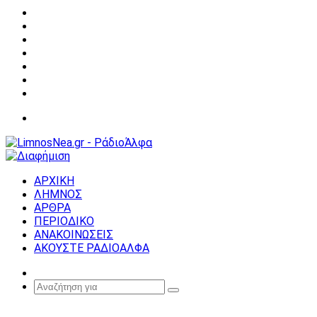
Facebook
X
YouTube
Instagram
Σύνδεση
Random
Article
Sidebar
Μενού
ΑΡΧΙΚΗ
ΛΗΜΝΟΣ
ΑΡΘΡΑ
ΠΕΡΙΟΔΙΚΟ
ΑΝΑΚΟΙΝΩΣΕΙΣ
ΑΚΟΥΣΤΕ ΡΑΔΙΟΑΛΦΑ
Random
Article
Αναζήτηση
για