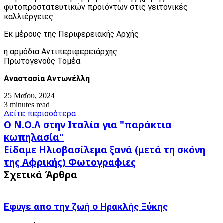
φυτοπροστατευτικών προϊόντων στις γειτονικές
καλλιέργειες.
Εκ μέρους της Περιφερειακής Αρχής
η αρμόδια Αντιπεριφερειάρχης
Πρωτογενούς Τομέα
Αναστασία Αντωνέλλη
25 Μαΐου, 2024
3 minutes read
Δείτε περισσότερα
Ο
Ο Ν.Ο.Λ στην Ιταλία για "παράκτια
Ν.Ο.Λ
κωπηλασία"
στην
Είδαμε
Είδαμε Ηλιοβασίλεμα ξανά (μετά τη σκόνη
Ιταλία
Ηλιοβασίλεμα
για
της Αφρικής) Φωτογραφιες
ξανά
"παράκτια
Σχετικά Άρθρα
(μετά
κωπηλασία"
τη
σκόνη
της
Εφυγε απο την ζωή o Ηρακλής Ξύκης
Αφρικής)