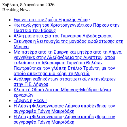
Σάββατο, 8 Αυγούστου 2026
Breaking News
Εφυγε απο την ζωή o Ηρακλής Ξύκης
Φωταγώγηση του Χριστουγεννιάτικου Πάρκου στην
Πλατεία του Βάρους
Άλλη μια επιτυχία του Γυμνασίου Λιβαδοχωρίου
Ξεκίνησε η λειτουργία της μονάδας αφαλάτωσης στη
Μύρινα
Με πατέρα από τη Σμύρνη και μητέρα από τη Λήμνο,
γεννήθηκε στην Αλεξάνδρεια της Αιγύπτου, όπου
τελείωσε το Αβερώφειο Γυμνάσιο Θηλέων.
Παντρεύτηκε τον γλύπτη Στέλιο Τριάντη, με τον
οποίο απέκτησε μία κόρη, τη Μυρτώ.
Ανάληψη καθηκόντων στρατιωτικών κτηνιάτρων
στην Π.Ε. Λήμνου
Κλειστό Οδικό Δίκτυο Μύρινας-Μούδρου λόγω
εργασιών
Ξέφυγε η Ρεαλ !
Η Λέσχη Φιλαναγνωσίας Λήμνου υποδέχθηκε τον
συγγραφέα Γιάννη Μακριδάκη
Η Λέσχη Φιλαναγνωσίας Λήμνου υποδέχθηκε τον
συγγραφέα Γιάννη Μακριδάκη