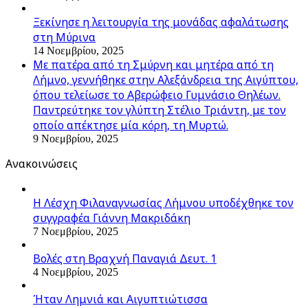
Ξεκίνησε η λειτουργία της μονάδας αφαλάτωσης
στη Μύρινα
14 Νοεμβρίου, 2025
Με πατέρα από τη Σμύρνη και μητέρα από τη
Λήμνο, γεννήθηκε στην Αλεξάνδρεια της Αιγύπτου,
όπου τελείωσε το Αβερώφειο Γυμνάσιο Θηλέων.
Παντρεύτηκε τον γλύπτη Στέλιο Τριάντη, με τον
οποίο απέκτησε μία κόρη, τη Μυρτώ.
9 Νοεμβρίου, 2025
Ανακοινώσεις
Η Λέσχη Φιλαναγνωσίας Λήμνου υποδέχθηκε τον
συγγραφέα Γιάννη Μακριδάκη
7 Νοεμβρίου, 2025
Βολές στη Βραχνή Παναγιά Δευτ. 1
4 Νοεμβρίου, 2025
Ήταν Λημνιά και Αιγυπτιώτισσα