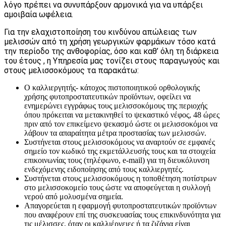
λόγο πρέπει να συνυπάρξουν αρμονικά για να υπάρξει
αμοιβαία ωφέλεια.
Για την ελαχιστοποίηση του κινδύνου απώλειας των
μελισσών από τη χρήση γεωργικών φαρμάκων τόσο κατά
την περίοδο της ανθοφορίας, όσο και καθ’ όλη τη διάρκεια
του έτους , η Υπηρεσία μας τονίζει στους παραγωγούς και
στους μελισσοκόμους τα παρακάτω:
Ο καλλιεργητής- κάτοχος πιστοποιητικού ορθολογικής
χρήσης φυτοπροστατευτικών προϊόντων, οφείλει να
ενημερώνει εγγράφως τους μελισσοκόμους της περιοχής
όπου πρόκειται να μετακινηθεί το ψεκαστικό νέφος, 48 ώρες
πριν από τον επικείμενο ψεκασμό ώστε οι μελισσοκόμοι να
λάβουν τα απαραίτητα μέτρα προστασίας των μελισσών.
Συστήνεται στους μελισσοκόμους να αναρτούν σε εμφανές
σημείο τον κωδικό της εκμετάλλευσής τους και τα στοιχεία
επικοινωνίας τους (τηλέφωνο, e-mail) για τη διευκόλυνση
ενδεχόμενης ειδοποίησης από τους καλλιεργητές.
Συστήνεται στους μελισσοκόμους η τοποθέτηση ποτίστρων
στο μελισσοκομείο τους ώστε να αποφεύγεται η συλλογή
νερού από μολυσμένα σημεία.
Απαγορεύεται η εφαρμογή φυτοπροστατευτικών προϊόντων
που αναφέρουν επί της συσκευασίας τους επικινδυνότητα για
τις μέλισσες, όταν οι καλλιέργειες ή τα ζιζάνια είναι