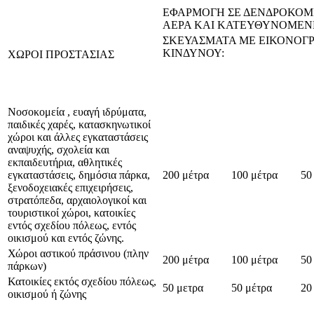
ΕΦΑΡΜΟΓΗ ΣΕ ΔΕΝΔΡΟΚΟΜΙ
ΑΕΡΑ ΚΑΙ ΚΑΤΕΥΘΥΝΟΜΕΝ
ΣΚΕΥΑΣΜΑΤΑ ΜΕ ΕΙΚΟΝΟΓ
ΚΙΝΔΥΝΟΥ:
ΧΩΡΟΙ ΠΡΟΣΤΑΣΙΑΣ
Νοσοκομεία , ευαγή ιδρύματα,
παιδικές χαρές, κατασκηνωτικοί
χώροι και άλλες εγκαταστάσεις
αναψυχής, σχολεία και
εκπαιδευτήρια, αθλητικές
εγκαταστάσεις, δημόσια πάρκα,
200 μέτρα
100 μέτρα
50
ξενοδοχειακές επιχειρήσεις,
στρατόπεδα, αρχαιολογικοί και
τουριστικοί χώροι, κατοικίες
εντός σχεδίου πόλεως, εντός
οικισμού και εντός ζώνης.
Χώροι αστικού πράσινου (πλην
200 μέτρα
100 μέτρα
50
πάρκων)
Κατοικίες εκτός σχεδίου πόλεως,
50 μετρα
50 μέτρα
20
οικισμού ή ζώνης