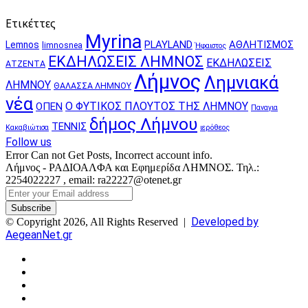
Ετικέττες
Myrina
PLAYLAND
ΑΘΛΗΤΙΣΜΟΣ
Lemnos
limnosnea
Ήφαιστος
ΕΚΔΗΛΩΣΕΙΣ ΛΗΜΝΟΣ
ΕΚΔΗΛΩΣΕΙΣ
ΑΤΖΕΝΤΑ
Λήμνος
Λημνιακά
ΛΗΜΝΟΥ
ΘΑΛΑΣΣΑ ΛΗΜΝΟΥ
νέα
Ο ΦΥΤΙΚΟΣ ΠΛΟΥΤΟΣ ΤΗΣ ΛΗΜΝΟΥ
ΟΠΕΝ
Παναγια
δήμος Λήμνου
ΤΕΝΝΙΣ
Κακαβιώτισα
ιερόθεος
Follow us
Error Can not Get Posts, Incorrect account info.
Λήμνος - ΡΑΔΙΟΑΛΦΑ και Εφημερίδα ΛΗΜΝΟΣ. Τηλ.:
2254022227 , email: ra22227@otenet.gr
Enter
your
Email
Developed by
© Copyright 2026, All Rights Reserved |
address
AegeanNet.gr
Facebook
X
YouTube
Instagram