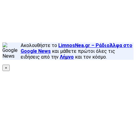
Facebook
X
Back
to
top
button
Ακολουθήστε το
LimnosNea.gr – ΡάδιοΆλφα στο
Google News
και μάθετε πρώτοι όλες τις
ειδήσεις από την
Λήμνο
και τον κόσμο.
×