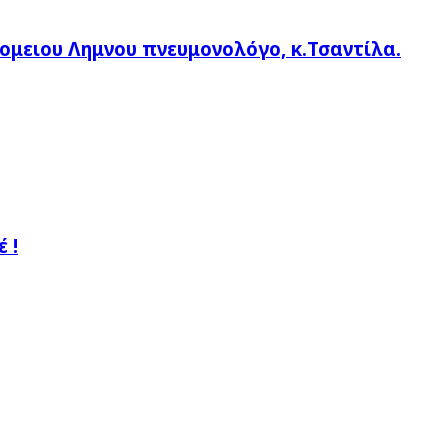
ομειου Λημνου πνευμονολόγο, κ.Τσαντίλα.
 !