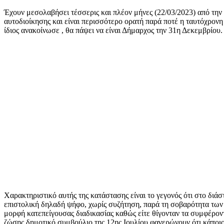
mail
Έχουν μεσολαβήσει τέσσερις και πλέον μήνες (22/03/2023) από τη
αυτοδιοίκησης και είναι περισσότερο ορατή παρά ποτέ η ταυτόχρ
ίδιος ανακοίνωσε , θα πάψει να είναι Δήμαρχος την 31η Δεκεμβρίο
Χαρακτηριστικό αυτής της κατάστασης είναι το γεγονός ότι στο διά
επιστολική δηλαδή ψήφο, χωρίς συζήτηση, παρά τη σοβαρότητα των
μορφή κατεπείγουσας διαδικασίας καθώς είτε θίγονταν τα συμφέρον
ζώσης δημοτικό συμβούλιο της 12ης Ιουλίου φανερώνουν ότι κάπο