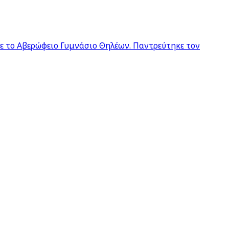
σε το Αβερώφειο Γυμνάσιο Θηλέων. Παντρεύτηκε τον