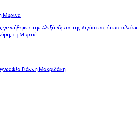
η Μύρινα
 γεννήθηκε στην Αλεξάνδρεια της Αιγύπτου, όπου τελείω
κόρη, τη Μυρτώ.
υγγραφέα Γιάννη Μακριδάκη