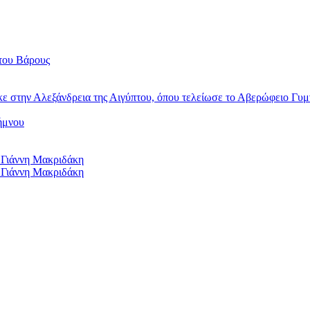
του Βάρους
κε στην Αλεξάνδρεια της Αιγύπτου, όπου τελείωσε το Αβερώφειο Γυμ
ήμνου
 Γιάννη Μακριδάκη
 Γιάννη Μακριδάκη