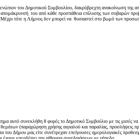
ν ενώπιον του Δημοτικού Συμβουλίου, δακρύβρεχτη ανακοίνωση της 
ονη απομάκρυνσή του από κάθε προσπάθεια επίλυσης των σοβαρών πρ
υ. Μέχρι τότε η Λήμνος δεν μπορεί να θυσιαστεί στο βωμό των προσω
στημα αυτό συνεκλήθη 8 φορές το Δημοτικό Συμβούλιο με τις μισές ν
 θεμάτων (παραχώρηση χρήσης αιγιαλού και παραλίας, προσλήψεις πρ
τα του Δήμου μας είτε συνέτρεχαν επείγουσες ημερολογιακές προθεσμ
ιοι έχουν μπερδέψει την αίθουσα συνεδριάσεων με γήπεδο…