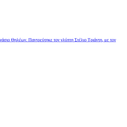
νάσιο Θηλέων. Παντρεύτηκε τον γλύπτη Στέλιο Τριάντη, με τον