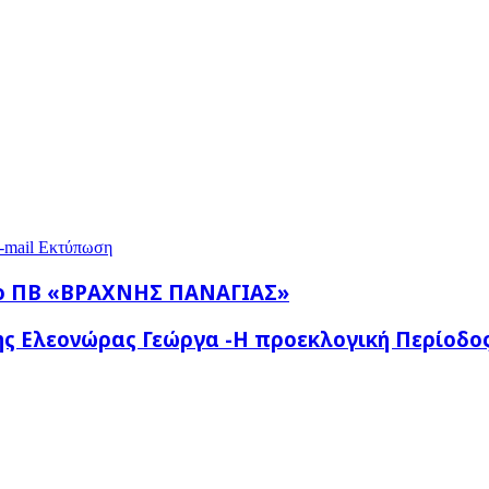
-mail
Εκτύπωση
στο ΠΒ «ΒΡΑΧΝΗΣ ΠΑΝΑΓΙΑΣ»
ης Ελεονώρας Γεώργα -Η προεκλογική Περίοδο