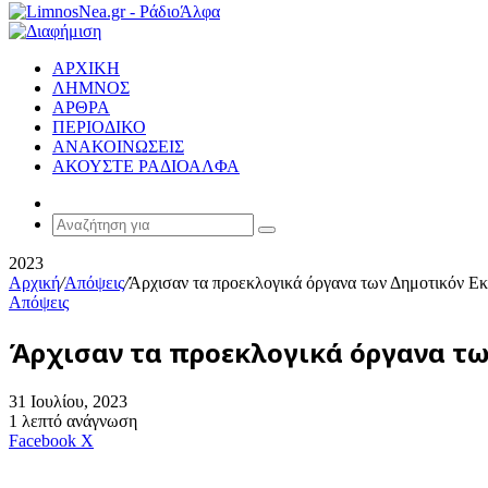
ΑΡΧΙΚΗ
ΛΗΜΝΟΣ
ΑΡΘΡΑ
ΠΕΡΙΟΔΙΚΟ
ΑΝΑΚΟΙΝΩΣΕΙΣ
ΑΚΟΥΣΤΕ ΡΑΔΙΟΑΛΦΑ
Random
Article
Αναζήτηση
για
2023
Αρχική
/
Απόψεις
/
Άρχισαν τα προεκλογικά όργανα των Δημοτικόν Εκλ
Απόψεις
Άρχισαν τα προεκλογικά όργανα των
31 Ιουλίου, 2023
1 λεπτό ανάγνωση
Messenger
Messenger
WhatsApp
Viber
Κοινοποίηση
Facebook
X
μέσω
E-