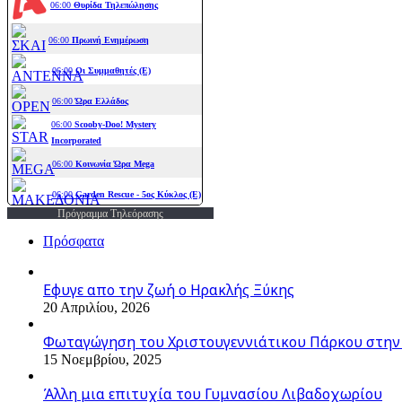
Πρόγραμμα Τηλεόρασης
Πρόσφατα
Εφυγε απο την ζωή o Ηρακλής Ξύκης
20 Απριλίου, 2026
Φωταγώγηση του Χριστουγεννιάτικου Πάρκου στην
15 Νοεμβρίου, 2025
Άλλη μια επιτυχία του Γυμνασίου Λιβαδοχωρίου