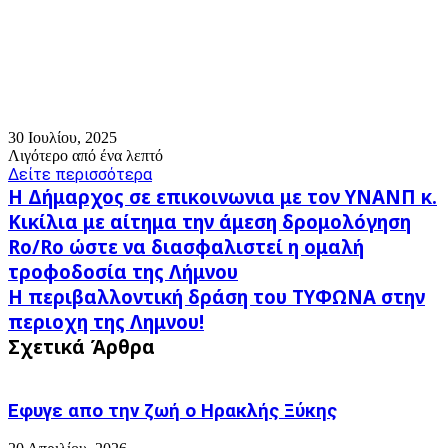
30 Ιουλίου, 2025
Λιγότερο από ένα λεπτό
Δείτε περισσότερα
Η
Η Δήμαρχος σε επικοινωνια με τον ΥΝΑΝΠ κ.
Δήμαρχος
Κικίλια με αίτημα την άμεση δρομολόγηση
σε
Ro/Ro ώστε να διασφαλιστεί η ομαλή
επικοινωνια
με
τροφοδοσία της Λήμνου
τον
Η
Η περιβαλλοντική δράση του ΤΥΦΩΝΑ στην
ΥΝΑΝΠ
περιβαλλοντική
περιοχη της Λημνου!
κ.
δράση
Σχετικά Άρθρα
Κικίλια
του
με
ΤΥΦΩΝΑ
αίτημα
στην
την
περιοχη
Εφυγε απο την ζωή o Ηρακλής Ξύκης
άμεση
της
δρομολόγηση
Λημνου!