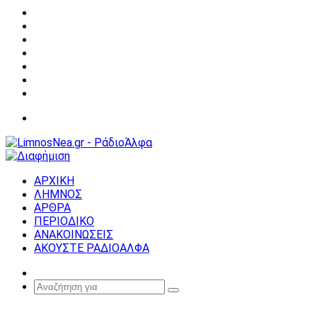
Facebook
X
YouTube
Instagram
Σύνδεση
Random
Article
Sidebar
Μενού
ΑΡΧΙΚΗ
ΛΗΜΝΟΣ
ΑΡΘΡΑ
ΠΕΡΙΟΔΙΚΟ
ΑΝΑΚΟΙΝΩΣΕΙΣ
ΑΚΟΥΣΤΕ ΡΑΔΙΟΑΛΦΑ
Random
Article
Αναζήτηση
για