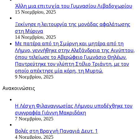
Άλλη μια επιτυχία του Γυμνασίου Λιβαδοχωρίου
15 Νοεμβρίου, 2025
Ξεκίνησε η λειτουργία της μονάδας αφαλάτωσης
στη Μύρινα
14 Νοεμβρίου, 2025
Με πατέρα από τη Σμύρνη και μητέρα από τη
Λήμνο, γεννήθηκε στην Αλεξάνδρεια της Αιγύπτου,
όπου τελείωσε το Αβερώφειο Γυμνάσιο Θηλέων.
Παντρεύτηκε τον γλύπτη Στέλιο Τριάντη, με τον
οποίο απέκτησε μία κόρη, τη Μυρτώ.
9 Νοεμβρίου, 2025
Ανακοινώσεις
Η Λέσχη Φιλαναγνωσίας Λήμνου υποδέχθηκε τον
συγγραφέα Γιάννη Μακριδάκη
7 Νοεμβρίου, 2025
Βολές στη Βραχνή Παναγιά Δευτ. 1
4 Νοεμβρίου, 2025