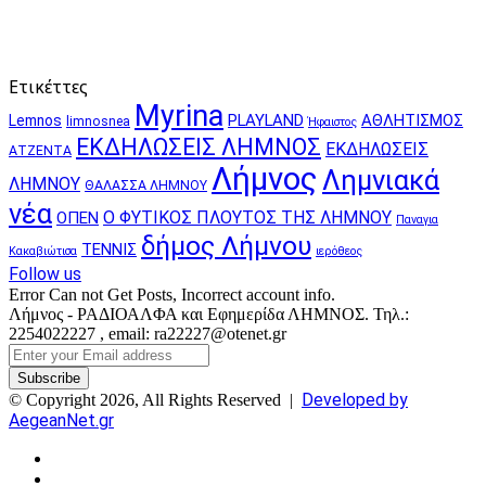
Ετικέττες
Myrina
PLAYLAND
ΑΘΛΗΤΙΣΜΟΣ
Lemnos
limnosnea
Ήφαιστος
ΕΚΔΗΛΩΣΕΙΣ ΛΗΜΝΟΣ
ΕΚΔΗΛΩΣΕΙΣ
ΑΤΖΕΝΤΑ
Λήμνος
Λημνιακά
ΛΗΜΝΟΥ
ΘΑΛΑΣΣΑ ΛΗΜΝΟΥ
νέα
Ο ΦΥΤΙΚΟΣ ΠΛΟΥΤΟΣ ΤΗΣ ΛΗΜΝΟΥ
ΟΠΕΝ
Παναγια
δήμος Λήμνου
ΤΕΝΝΙΣ
Κακαβιώτισα
ιερόθεος
Follow us
Error Can not Get Posts, Incorrect account info.
Λήμνος - ΡΑΔΙΟΑΛΦΑ και Εφημερίδα ΛΗΜΝΟΣ. Τηλ.:
2254022227 , email: ra22227@otenet.gr
Enter
your
Email
Developed by
© Copyright 2026, All Rights Reserved |
address
AegeanNet.gr
Facebook
X