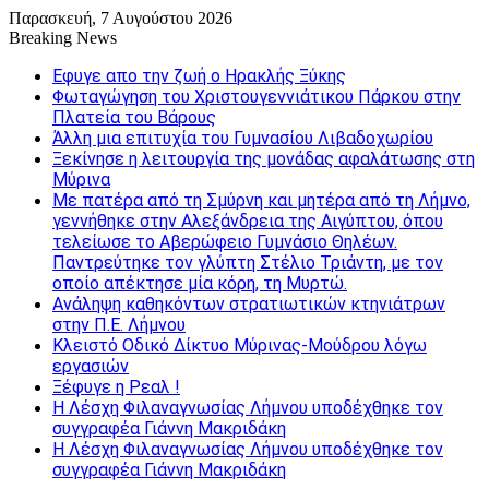
Παρασκευή, 7 Αυγούστου 2026
Breaking News
Εφυγε απο την ζωή o Ηρακλής Ξύκης
Φωταγώγηση του Χριστουγεννιάτικου Πάρκου στην
Πλατεία του Βάρους
Άλλη μια επιτυχία του Γυμνασίου Λιβαδοχωρίου
Ξεκίνησε η λειτουργία της μονάδας αφαλάτωσης στη
Μύρινα
Με πατέρα από τη Σμύρνη και μητέρα από τη Λήμνο,
γεννήθηκε στην Αλεξάνδρεια της Αιγύπτου, όπου
τελείωσε το Αβερώφειο Γυμνάσιο Θηλέων.
Παντρεύτηκε τον γλύπτη Στέλιο Τριάντη, με τον
οποίο απέκτησε μία κόρη, τη Μυρτώ.
Ανάληψη καθηκόντων στρατιωτικών κτηνιάτρων
στην Π.Ε. Λήμνου
Κλειστό Οδικό Δίκτυο Μύρινας-Μούδρου λόγω
εργασιών
Ξέφυγε η Ρεαλ !
Η Λέσχη Φιλαναγνωσίας Λήμνου υποδέχθηκε τον
συγγραφέα Γιάννη Μακριδάκη
Η Λέσχη Φιλαναγνωσίας Λήμνου υποδέχθηκε τον
συγγραφέα Γιάννη Μακριδάκη