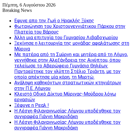
Πέμπτη, 6 Αυγούστου 2026
Breaking News
Εφυγε απο την ζωή o Ηρακλής Ξύκης
Φωταγώγηση του Χριστουγεννιάτικου Πάρκου στην
Πλατεία του Βάρους
Άλλη μια επιτυχία του Γυμνασίου Λιβαδοχωρίου
Ξεκίνησε η λειτουργία της μονάδας αφαλάτωσης στη
Μύρινα
Με πατέρα από τη Σμύρνη και μητέρα από τη Λήμνο,
γεννήθηκε στην Αλεξάνδρεια της Αιγύπτου, όπου
τελείωσε το Αβερώφειο Γυμνάσιο Θηλέων.
Παντρεύτηκε τον γλύπτη Στέλιο Τριάντη, με τον
οποίο απέκτησε μία κόρη, τη Μυρτώ.
Ανάληψη καθηκόντων στρατιωτικών κτηνιάτρων
στην Π.Ε. Λήμνου
Κλειστό Οδικό Δίκτυο Μύρινας-Μούδρου λόγω
εργασιών
Ξέφυγε η Ρεαλ !
Η Λέσχη Φιλαναγνωσίας Λήμνου υποδέχθηκε τον
συγγραφέα Γιάννη Μακριδάκη
Η Λέσχη Φιλαναγνωσίας Λήμνου υποδέχθηκε τον
συγγραφέα Γιάννη Μακριδάκη