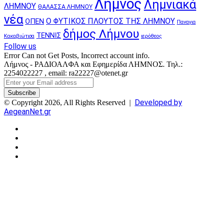
Λήμνος
Λημνιακά
ΛΗΜΝΟΥ
ΘΑΛΑΣΣΑ ΛΗΜΝΟΥ
νέα
Ο ΦΥΤΙΚΟΣ ΠΛΟΥΤΟΣ ΤΗΣ ΛΗΜΝΟΥ
ΟΠΕΝ
Παναγια
δήμος Λήμνου
ΤΕΝΝΙΣ
Κακαβιώτισα
ιερόθεος
Follow us
Error Can not Get Posts, Incorrect account info.
Λήμνος - ΡΑΔΙΟΑΛΦΑ και Εφημερίδα ΛΗΜΝΟΣ. Τηλ.:
2254022227 , email: ra22227@otenet.gr
Enter
your
Email
Developed by
© Copyright 2026, All Rights Reserved |
address
AegeanNet.gr
Facebook
X
YouTube
Instagram
Facebook
X
Back
to
top
button