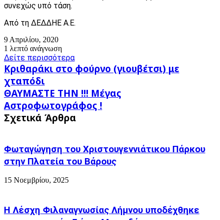
συνεχώς υπό τάση.
Από τη ΔΕΔΔΗΕ Α.Ε.
9 Απριλίου, 2020
1 λεπτό ανάγνωση
Δείτε περισσότερα
Κριθαράκι
Κριθαράκι στο φούρνο (γιουβέτσι) με
στο
χταπόδι
φούρνο
ΘΑΥΜΑΣΤΕ
ΘΑΥΜΑΣΤΕ ΤΗΝ !!! Μέγας
(γιουβέτσι)
ΤΗΝ
με
Αστροφωτογράφος !
!!!
χταπόδι
Σχετικά Άρθρα
Μέγας
Αστροφωτογράφος
!
Φωταγώγηση του Χριστουγεννιάτικου Πάρκου
στην Πλατεία του Βάρους
15 Νοεμβρίου, 2025
Η Λέσχη Φιλαναγνωσίας Λήμνου υποδέχθηκε