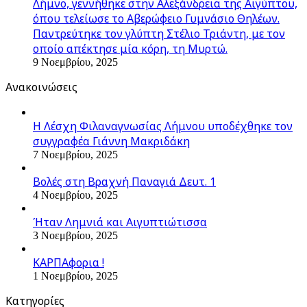
Λήμνο, γεννήθηκε στην Αλεξάνδρεια της Αιγύπτου,
όπου τελείωσε το Αβερώφειο Γυμνάσιο Θηλέων.
Παντρεύτηκε τον γλύπτη Στέλιο Τριάντη, με τον
οποίο απέκτησε μία κόρη, τη Μυρτώ.
9 Νοεμβρίου, 2025
Ανακοινώσεις
Η Λέσχη Φιλαναγνωσίας Λήμνου υποδέχθηκε τον
συγγραφέα Γιάννη Μακριδάκη
7 Νοεμβρίου, 2025
Βολές στη Βραχνή Παναγιά Δευτ. 1
4 Νοεμβρίου, 2025
Ήταν Λημνιά και Αιγυπτιώτισσα
3 Νοεμβρίου, 2025
ΚΑΡΠΑφορια !
1 Νοεμβρίου, 2025
Kατηγορίες