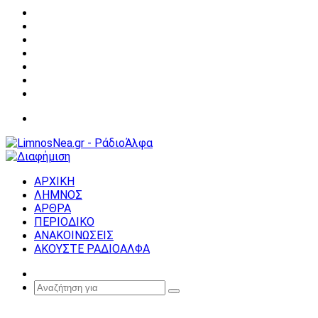
Facebook
X
YouTube
Instagram
Σύνδεση
Random
Article
Sidebar
Μενού
ΑΡΧΙΚΗ
ΛΗΜΝΟΣ
ΑΡΘΡΑ
ΠΕΡΙΟΔΙΚΟ
ΑΝΑΚΟΙΝΩΣΕΙΣ
ΑΚΟΥΣΤΕ ΡΑΔΙΟΑΛΦΑ
Random
Article
Αναζήτηση
για