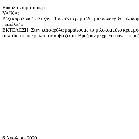
mail
Εύκολο ντοματόρυζο
ΥΛΙΚΑ:
Ρύζι καρολίνα 1 φλιτζάνι, 1 κεφάλι κρεμμύδι, μια κονσέρβα ψιλοκομ
ελαιόλαδο.
ΕΚΤΕΛΕΣΗ: Στην κατσαρόλα μαραίνουμε το ψιλοκομμένο κρεμμύδι σε
σάλτσα, το πιπέρι και τον κύβο ζωμό. Βράζουν μέχρι να φανεί το ρύζ
6 Απριλίου, 2020