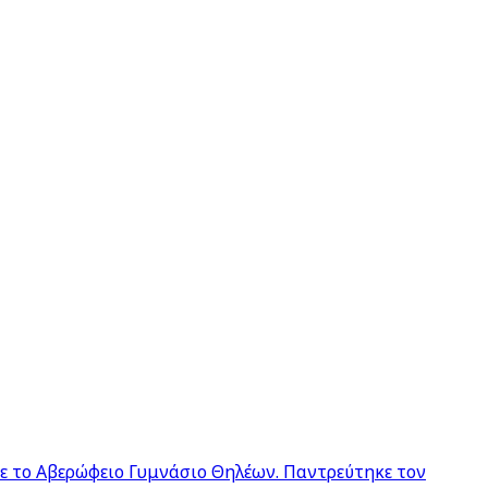
σε το Αβερώφειο Γυμνάσιο Θηλέων. Παντρεύτηκε τον