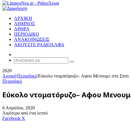
ΑΡΧΙΚΗ
ΛΗΜΝΟΣ
ΑΡΘΡΑ
ΠΕΡΙΟΔΙΚΟ
ΑΝΑΚΟΙΝΩΣΕΙΣ
ΑΚΟΥΣΤΕ ΡΑΔΙΟΑΛΦΑ
Random
Article
Αναζήτηση
για
2020
Αρχική
/
Περιοδικό
/
Εύκολο ντοματόρυζο– Αφου Μενουμε στο Σπιτι
Περιοδικό
Εύκολο ντοματόρυζο– Αφου Μενουμε
6 Απριλίου, 2020
Λιγότερο από ένα λεπτό
Messenger
Messenger
WhatsApp
Viber
Κοινοποίηση
Facebook
X
μέσω
E-