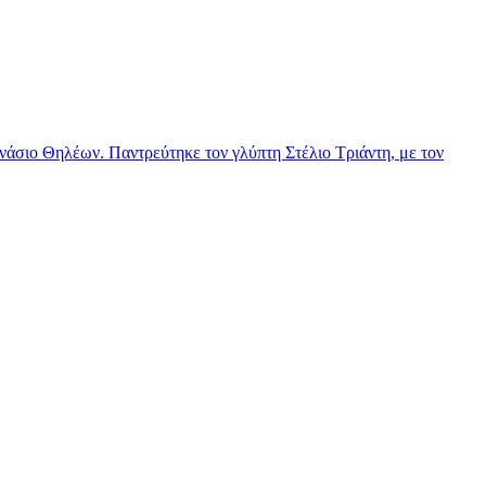
νάσιο Θηλέων. Παντρεύτηκε τον γλύπτη Στέλιο Τριάντη, με τον