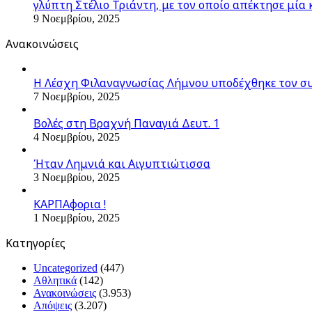
γλύπτη Στέλιο Τριάντη, με τον οποίο απέκτησε μία 
9 Νοεμβρίου, 2025
Ανακοινώσεις
Η Λέσχη Φιλαναγνωσίας Λήμνου υποδέχθηκε τον σ
7 Νοεμβρίου, 2025
Βολές στη Βραχνή Παναγιά Δευτ. 1
4 Νοεμβρίου, 2025
Ήταν Λημνιά και Αιγυπτιώτισσα
3 Νοεμβρίου, 2025
ΚΑΡΠΑφορια !
1 Νοεμβρίου, 2025
Kατηγορίες
Uncategorized
(447)
Αθλητικά
(142)
Ανακοινώσεις
(3.953)
Απόψεις
(3.207)