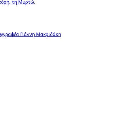
κόρη, τη Μυρτώ.
υγγραφέα Γιάννη Μακριδάκη