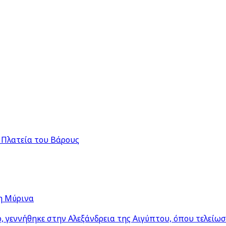
 Πλατεία του Βάρους
η Μύρινα
 γεννήθηκε στην Αλεξάνδρεια της Αιγύπτου, όπου τελείω