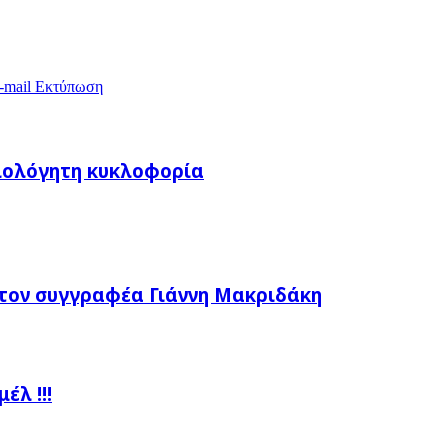
-mail
Εκτύπωση
αιολόγητη κυκλοφορία
τον συγγραφέα Γιάννη Μακριδάκη
λ !!!