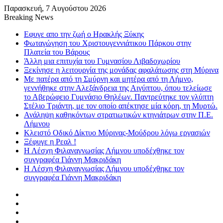
Παρασκευή, 7 Αυγούστου 2026
Breaking News
Εφυγε απο την ζωή o Ηρακλής Ξύκης
Φωταγώγηση του Χριστουγεννιάτικου Πάρκου στην
Πλατεία του Βάρους
Άλλη μια επιτυχία του Γυμνασίου Λιβαδοχωρίου
Ξεκίνησε η λειτουργία της μονάδας αφαλάτωσης στη Μύρινα
Με πατέρα από τη Σμύρνη και μητέρα από τη Λήμνο,
γεννήθηκε στην Αλεξάνδρεια της Αιγύπτου, όπου τελείωσε
το Αβερώφειο Γυμνάσιο Θηλέων. Παντρεύτηκε τον γλύπτη
Στέλιο Τριάντη, με τον οποίο απέκτησε μία κόρη, τη Μυρτώ.
Ανάληψη καθηκόντων στρατιωτικών κτηνιάτρων στην Π.Ε.
Λήμνου
Κλειστό Οδικό Δίκτυο Μύρινας-Μούδρου λόγω εργασιών
Ξέφυγε η Ρεαλ !
Η Λέσχη Φιλαναγνωσίας Λήμνου υποδέχθηκε τον
συγγραφέα Γιάννη Μακριδάκη
Η Λέσχη Φιλαναγνωσίας Λήμνου υποδέχθηκε τον
συγγραφέα Γιάννη Μακριδάκη
Facebook
X
YouTube
Instagram