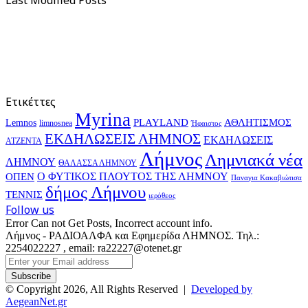
Last Modified Posts
Ετικέττες
Myrina
PLAYLAND
ΑΘΛΗΤΙΣΜΟΣ
Lemnos
limnosnea
Ήφαιστος
ΕΚΔΗΛΩΣΕΙΣ ΛΗΜΝΟΣ
ΕΚΔΗΛΩΣΕΙΣ
ΑΤΖΕΝΤΑ
Λήμνος
Λημνιακά νέα
ΛΗΜΝΟΥ
ΘΑΛΑΣΣΑ ΛΗΜΝΟΥ
Ο ΦΥΤΙΚΟΣ ΠΛΟΥΤΟΣ ΤΗΣ ΛΗΜΝΟΥ
ΟΠΕΝ
Παναγια Κακαβιώτισα
δήμος Λήμνου
ΤΕΝΝΙΣ
ιερόθεος
Follow us
Error Can not Get Posts, Incorrect account info.
Λήμνος - ΡΑΔΙΟΑΛΦΑ και Εφημερίδα ΛΗΜΝΟΣ. Τηλ.:
2254022227 , email: ra22227@otenet.gr
Enter
your
Email
© Copyright 2026, All Rights Reserved |
Developed by
address
AegeanNet.gr