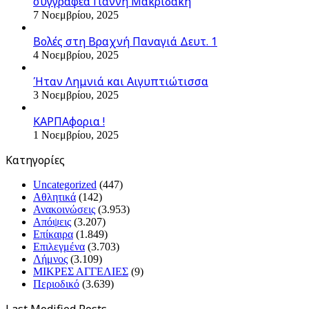
συγγραφέα Γιάννη Μακριδάκη
7 Νοεμβρίου, 2025
Βολές στη Βραχνή Παναγιά Δευτ. 1
4 Νοεμβρίου, 2025
Ήταν Λημνιά και Αιγυπτιώτισσα
3 Νοεμβρίου, 2025
ΚΑΡΠΑφορια !
1 Νοεμβρίου, 2025
Kατηγορίες
Uncategorized
(447)
Αθλητικά
(142)
Ανακοινώσεις
(3.953)
Απόψεις
(3.207)
Επίκαιρα
(1.849)
Επιλεγμένα
(3.703)
Λήμνος
(3.109)
ΜΙΚΡΕΣ ΑΓΓΕΛΙΕΣ
(9)
Περιοδικό
(3.639)