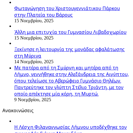
Φωταγώγηση του Χριστουγεννιάτικου Πάρκου
στην Πλατεία του Βάρους
15 Νοεμβρίου, 2025
Άλλη μια επιτυχία του Γυμνασίου Λιβαδοχωρίου
15 Νοεμβρίου, 2025
Ξεκίνησε η λειτουργία της μονάδας αφαλάτωσης
στη Μύρινα
14 Νοεμβρίου, 2025
Με πατέρα από τη Σμύρνη και μητέρα από τη
Λήμνο, γεννήθηκε στην Αλεξάνδρεια της Αιγύπτου,
όπου τελείωσε το Αβερώφειο Γυμνάσιο Θηλέων.
Παντρεύτηκε τον γλύπτη Στέλιο Τριάντη, με τον
οποίο απέκτησε μία κόρη, τη Μυρτώ.
9 Νοεμβρίου, 2025
Ανακοινώσεις
Η Λέσχη Φιλαναγνωσίας Λήμνου υποδέχθηκε τον