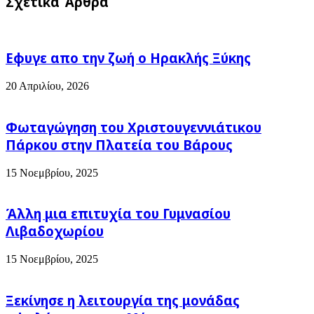
Σχετικά Άρθρα
"ΙΣΧΥΡΗ
Λημνιά
ΛΗΜΝΟΣ"
μου
-
Τα
ονόματα.
Εφυγε απο την ζωή o Ηρακλής Ξύκης
20 Απριλίου, 2026
Φωταγώγηση του Χριστουγεννιάτικου
Πάρκου στην Πλατεία του Βάρους
15 Νοεμβρίου, 2025
Άλλη μια επιτυχία του Γυμνασίου
Λιβαδοχωρίου
15 Νοεμβρίου, 2025
Ξεκίνησε η λειτουργία της μονάδας