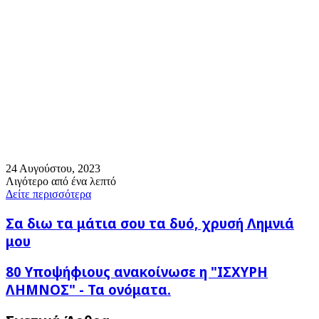
24 Αυγούστου, 2023
Λιγότερο από ένα λεπτό
Δείτε περισσότερα
Σα
Σα διω τα μάτια σου τα δυό, χρυσή Λημνιά
διω
μου
τα
μάτια
80
80 Υποψήφιους ανακοίνωσε η "ΙΣΧΥΡΗ
σου
Υποψήφιους
τα
ΛΗΜΝΟΣ" - Τα ονόματα.
ανακοίνωσε
δυό,
η
χρυσή