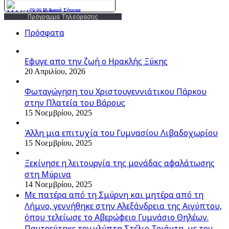
Πρόγραμμα Τηλεόρασης
Πρόσφατα
Εφυγε απο την ζωή o Ηρακλής Ξύκης
20 Απριλίου, 2026
Φωταγώγηση του Χριστουγεννιάτικου Πάρκου
στην Πλατεία του Βάρους
15 Νοεμβρίου, 2025
Άλλη μια επιτυχία του Γυμνασίου Λιβαδοχωρίου
15 Νοεμβρίου, 2025
Ξεκίνησε η λειτουργία της μονάδας αφαλάτωσης
στη Μύρινα
14 Νοεμβρίου, 2025
Με πατέρα από τη Σμύρνη και μητέρα από τη
Λήμνο, γεννήθηκε στην Αλεξάνδρεια της Αιγύπτου,
όπου τελείωσε το Αβερώφειο Γυμνάσιο Θηλέων.
Παντρεύτηκε τον γλύπτη Στέλιο Τριάντη, με τον