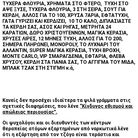
TYXΕΡΑ ΦΛΟΥΡΙΑ, ΧΡΗΜΑΤΑ ΣΤΟ ΦΤΕΡΟ, ΤΥΧΗ ΣΤΟ
ΑΨΕ ΞΥΣΕ, ΤΥΧΕΡΑ ΦΛΟΥΡΙΑ, 3 ΣΤΗ ΣΕΙΡΑ, ΣΟΥΤ ΓΙΑ
ΚΕΡΔΗ, AΛΛΟΣ ΓΙΑ ΤΟ 100, ΧΡΥΣΑ 7ΑΡΙΑ, ΕΦΤΑΤΥΧΗ,
ΓΑΤΑ ΓΥΡΙΖΕΙ ΚΑΙ ΚΕΡΔΙΖΕΙ, 10 ΤΟ ΚΑΛΟ, ΔΙΠΛΑΣΙΑΣΤΕ
ΤΑ ΚΕΡΔΗ ΣΑΣ, ΑΣΟΣ ΚΑΙ ΡΗΓΑΣ, ΜΕΤΡΗΤΑ 24
ΚΑΡΑΤΙΩΝ, ΔΩΡΟ ΧΡΙΣΤΟΥΓΕΝΝΩΝ, ΜΑΓΙΚΑ ΚΕΡΑΣΙΑ,
ΧΡΥΣΕΣ ΛIΡΕΣ, 12 ΜΗΝΕΣ ΤΥΧΗ, ΑΛΛΟΣ ΓΙΑ TO 200,
ΣΗΜΕΡΑ ΠΛΗΡΩΝΕΙ, MONOPOLY, ΤΟ ΛΥΧΝΑΡΙ ΤΟΥ
ΑΛΛΑΝΤΙΝ, SUPER ΜΑΓΙΚΑ ΚΕΡΑΣΙΑ, ΤΥΧΗ ΒΡΟΧΗ,
MONTE CARLO, VIP ΣΜΑΡΑΓΔΕΝΙΑ, ΕΦΤΑΡΙΑ, ΦΛΕΒΑ
ΧΡΥΣΟΥ, KEΡΔΗ ΣΤΑ ΠΑΝΙΑ ΣΑΣ, ΤΟ ΑΓΓΙΓΜΑ ΤΟΥ ΜΙΔΑ,
ΜΠΛΑΚ ΤΖΑΚ ΣΤΗ ΣΤΙΓΜΗ κ.ά,
Κανείς δεν προσέχει ιδιαίτερα τα ψιλά γράμματα στις
σχετικές διαφημίσεις, που λένε
“Κίνδυνος εθισμού και
απώλειας περιουσίας”.
Οι ψυχολόγοι και οι διευθυντές των κέντρων
θεραπείας ατόμων εξαρτημένων από ναρκωτικά λένε
ότι η εξάρτηση από τον τζόγο είναι τεράστια και