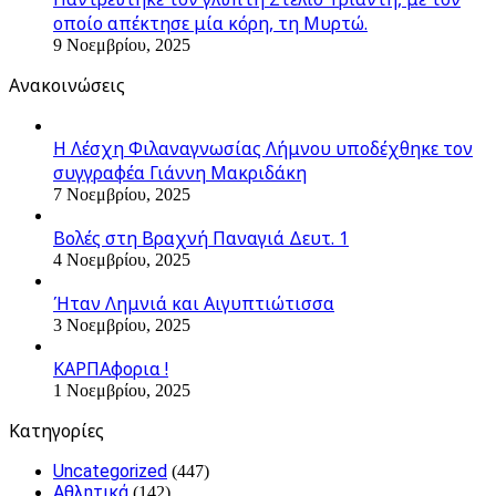
οποίο απέκτησε μία κόρη, τη Μυρτώ.
9 Νοεμβρίου, 2025
Ανακοινώσεις
Η Λέσχη Φιλαναγνωσίας Λήμνου υποδέχθηκε τον
συγγραφέα Γιάννη Μακριδάκη
7 Νοεμβρίου, 2025
Βολές στη Βραχνή Παναγιά Δευτ. 1
4 Νοεμβρίου, 2025
Ήταν Λημνιά και Αιγυπτιώτισσα
3 Νοεμβρίου, 2025
ΚΑΡΠΑφορια !
1 Νοεμβρίου, 2025
Kατηγορίες
Uncategorized
(447)
Αθλητικά
(142)