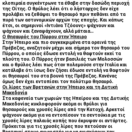
κλοπιμαία συγκέντρωνε τα έθαβε στην δασώδη περιοχή
της Οίτης. Ο θρύλος λέει ότι ο λήσταρχος δεν είχε
προλάβει να ξεθάψει το θησαυρό πριν πεθάνει από τα
πυρά των αστυνομικών αρχών της εποχής. Και κάπως
έτσι, οι σημερινοί «Ιντιάνα Τζόουνς» ψάχνουν και
ψάχνουν και ξαναψάχνουν, αλλά μάταια…
Ο θησαυρός του Πύρρου στην Ήπειρο
Στην Ήπειρο και πιο συγκεκριμένα στα ορεινά της
Πρέβεζας, αναζητούν μέχρι και σήμερα τον θησαυρό του
Πύρρου, ο οποίος έδωσε εντολή να θαφτούν εκεί τα
πλούτη του. Ο Πύρρος ήταν βασιλιάς των Μολοσσών
και ο θρύλος λέει πως όταν πολεμούσε στην Ιταλία και
κατάλαβε ότι ίσως δεν ζήσει έδωσε εντολή να θαφτούν
οι θησαυροί του στα βουνά της Πρέβεζας. Κανένας
όμως δεν έχει εντοπίσει τον πολύτιμο θησαυρό.
Οι λίρες των Βρετανών στην Ήπειρο και τη Δυτική
Μακεδονία
Στα καφενεία των χωριών της Ηπείρου και της Δυτικής
Μακεδονίας κυκλοφορούν ακόμα οι θρύλοι για
θησαυρούς και χρυσές λίρες από την Κατοχή. Αρκετοί
ψάχνουν ακόμα για να εντοπίσουν τα σεντούκια με τις
χρυσές λίρες παλαιάς κοπής που έκρυψαν οι αντάρτες.
Πρόκειται για τις χρυσές λίρες που πετούσαν οι
Βρετανοί στους αγωνιστές για να ενισχύσουν την