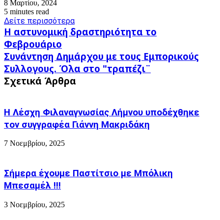
8 Μαρτίου, 2024
5 minutes read
Δείτε περισσότερα
Η
Η αστυνομική δραστηριότητα το
αστυνομική
Φεβρουάριο
δραστηριότητα
Συνάντηση
Συνάντηση Δημάρχου με τους Εμπορικούς
το
Δημάρχου
Φεβρουάριο
Συλλογους. Όλα στο "τραπέζι¨
με
Σχετικά Άρθρα
τους
Εμπορικούς
Συλλογους.
Όλα
Η Λέσχη Φιλαναγνωσίας Λήμνου υποδέχθηκε
στο
τον συγγραφέα Γιάννη Μακριδάκη
"τραπέζι¨
7 Νοεμβρίου, 2025
Σήμερα έχουμε Παστίτσιο με Μπόλικη
Μπεσαμέλ !!!
3 Νοεμβρίου, 2025