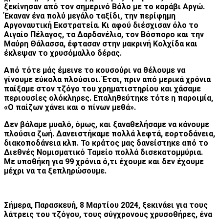
ξεκίνησαν από τον σημερινό Βόλο με το καράβι Αργώ.
Έκαναν ένα πολύ μεγάλο ταξίδι, την περίφημη
Αργοναυτική Εκστρατεία. Κι αφού διέσχισαν όλο το
Αιγαίο Πέλαγος, τα Δαρδανέλια, τον Βόσπορο και την
Μαύρη Θάλασσα, έφτασαν στην μακρινή Κολχίδα και
έκλεψαν το χρυσόμαλλο δέρας.
Από τότε μάς έμεινε το κουσούρι να θέλουμε να
γίνουμε εύκολα πλούσιοι. Έτσι, πριν από μερικά χρόνια
παίξαμε στον τζόγο του χρηματιστηρίου και χάσαμε
περιουσίες ολόκληρες. Επαληθεύτηκε τότε η παροιμία,
«Ο παίζων χάνει και ο πίνων μεθά».
Δεν βάλαμε μυαλό, όμως, και ξαναθελήσαμε να κάνουμε
πλούσια ζωή. Δανειστήκαμε πολλά λεφτά, εορτοδάνεια,
διακοποδάνεια κλπ. Το κράτος μας δανείστηκε από το
Διεθνές Νομισματικό Ταμείο πολλά δισεκατομμύρια.
Με υποθήκη για 99 χρόνια ό,τι έχουμε και δεν έχουμε
μέχρι να τα ξεπληρώσουμε.
Σήμερα, Παρασκευή, 8 Μαρτίου 2024, ξεκινάει για τους
λάτρεις του τζόγου, τους σύγχρονους χρυσοθήρες, ένα