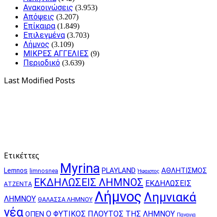
Ανακοινώσεις
(3.953)
Απόψεις
(3.207)
Επίκαιρα
(1.849)
Επιλεγμένα
(3.703)
Λήμνος
(3.109)
ΜΙΚΡΕΣ ΑΓΓΕΛΙΕΣ
(9)
Περιοδικό
(3.639)
Last Modified Posts
Ετικέττες
Myrina
PLAYLAND
ΑΘΛΗΤΙΣΜΟΣ
Lemnos
limnosnea
Ήφαιστος
ΕΚΔΗΛΩΣΕΙΣ ΛΗΜΝΟΣ
ΕΚΔΗΛΩΣΕΙΣ
ΑΤΖΕΝΤΑ
Λήμνος
Λημνιακά
ΛΗΜΝΟΥ
ΘΑΛΑΣΣΑ ΛΗΜΝΟΥ
νέα
Ο ΦΥΤΙΚΟΣ ΠΛΟΥΤΟΣ ΤΗΣ ΛΗΜΝΟΥ
ΟΠΕΝ
Παναγια