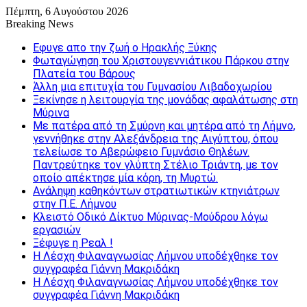
Πέμπτη, 6 Αυγούστου 2026
Breaking News
Εφυγε απο την ζωή o Ηρακλής Ξύκης
Φωταγώγηση του Χριστουγεννιάτικου Πάρκου στην
Πλατεία του Βάρους
Άλλη μια επιτυχία του Γυμνασίου Λιβαδοχωρίου
Ξεκίνησε η λειτουργία της μονάδας αφαλάτωσης στη
Μύρινα
Με πατέρα από τη Σμύρνη και μητέρα από τη Λήμνο,
γεννήθηκε στην Αλεξάνδρεια της Αιγύπτου, όπου
τελείωσε το Αβερώφειο Γυμνάσιο Θηλέων.
Παντρεύτηκε τον γλύπτη Στέλιο Τριάντη, με τον
οποίο απέκτησε μία κόρη, τη Μυρτώ.
Ανάληψη καθηκόντων στρατιωτικών κτηνιάτρων
στην Π.Ε. Λήμνου
Κλειστό Οδικό Δίκτυο Μύρινας-Μούδρου λόγω
εργασιών
Ξέφυγε η Ρεαλ !
Η Λέσχη Φιλαναγνωσίας Λήμνου υποδέχθηκε τον
συγγραφέα Γιάννη Μακριδάκη
Η Λέσχη Φιλαναγνωσίας Λήμνου υποδέχθηκε τον
συγγραφέα Γιάννη Μακριδάκη