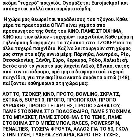
ακόμα “τυχερό” παιχνίδι. Ονομάζεται
Eurojackpot
και
υπόσχεται πολλά εκατομμύρια κέρδη.
Η χώρα μας θεωρείται παράδεισος του τζόγου. Κάθε
μέρα τα πρακτορεία ΟΠΑΠ είναι γεμάτα από
προσκυνητές της θεάς του ΚΙΝΟ, ΠΑΜΕ ΣΤΟΙΧΗΜΑ,
KINO
και των άλλων «τυχερών» παιχνιδιών. Κάθε μέρα η
τηλεόραση διαφημίζει το τζάκποτ στο ΤΖΟΚΕΡ και τα
άλλα τυχερά παιχνίδια. Καζίνο λειτουργούν στη χώρας
μας στην στα εξής εννιά μέρη: Πάρνηθα, Λουτράκι, Ρίο,
Θεσσαλονίκη, Ξάνθη, Σύρο, Κέρκυρα, Ρόδο, Χαλκιδική.
Εκτός από τα γνωστά μας λαχεία Λαϊκό, Εθνικό, εκτός
από τον ιππόδρομο, αμέτρητα διαφορετικά τυχερά
παιχνίδια, για την ακρίβεια εκατό σαράντα οκτώ (148),
παίζονται καθημερινά στη χώρα μας:
ΛΟΤΤΟ, ΤΖΟΚΕΡ, ΚΙΝΟ, ΠΡΟΤΟ, BOWLING, ΣΚΡΑΤΣ,
EXTRA 5, SUPER 3, ΠΡΟΠΟ, ΠΡΟΠΟΓΚΟΛ, ΠΡΟΠΟ
ΚΥΡΙΑΚΗΣ, ΠΡΟΠΟ ΤΕΤΑΡΤΗΣ, ΠΡΟΠΟ ΣΑΒΒΑΤΟΥ,
ΠΑΜΕ ΣΤΟΙΧΗΜΑ ΣΤΟ ΠΟΔΟΣΦΑΙΡΟ, ΠΑΜΕ ΣΤΟΙΧΗΜΑ
ΣΤΟ ΜΠΑΣΚΕΤ, ΠΑΜΕ ΣΤΟΙΧΗΜΑ ΣΤΟ ΤΕΝΙΣ, ΠΑΜΕ
ΣΤΟΙΧΗΜΑ ΣΤΟ ΜΠΕΪΖΜΠΟΛ, RACES, POWERSPIN,
PENALTIES, ΤΥΧΕΡΑ ΦΡΟΥΤΑ, ΑΛΛΟΣ ΓΙΑ ΤΟ 50, ΓΚΟΛ
ΣΤΗΝ ΤΥΧΗ, TYXΕΡΑ ΖΕΥΓΑΡΙΑ, ΚΑΡΟ ΤΗΣ ΤΥΧΗΣ,