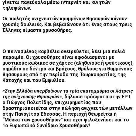
γίνεται πανεύκολα μέσω ιντερνέτ και κινητών
τηλεφώνων.
Οι πωλητές ανιχνευτών κρυμμένων θησαυρών κάνουν
χρυσές δουλειές. Και βεβαιώνουν ότι ένας στους τρεις
Έλληνες είμαστε χρυσοθήρες.
Ο πεινασμένος καρβέλια ονειρεύεται, λέει μια παλιά
παροιμία. Οι χρυσοθήρες είναι ε
φοδιασμένοι με
μυστικούς κώδικες σε χάρτες (αληθινούς ή ψεύτικους),
σημάδια σε δέντρα και βράχους, θρύλους για θαμμένους
θησαυρούς από την περίοδο της Τουρκοκρατίας, της
Κατοχής και του Εμφυλίου.
«Στην Ελλάδα υπερβαίνουν τα τρία εκατομμύρια οι λάτρεις
της ανίχνευσης θησαυρών»,
δήλωσε πρόσφατα στην ΕΡΤ
ο Γιώργος Πολατίδης, επιχειρηματίας που
δραστηριοποιείται στην πώληση ανιχνευτών μετάλλων
στην Παναγίτσα Έδεσσας. Η περιοχή θεωρείται η
“Μέκκα των χρυσοθήρων” και έχει φιλοξενήσει και το
1ο Ευρωπαϊκό Συνέδριο Χρυσοθήρων!