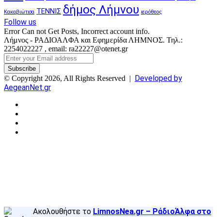
δήμος Λήμνου
ΤΕΝΝΙΣ
Κακαβιώτισα
ιερόθεος
Follow us
Error Can not Get Posts, Incorrect account info.
Λήμνος - ΡΑΔΙΟΑΛΦΑ και Εφημερίδα ΛΗΜΝΟΣ. Τηλ.:
2254022227 , email: ra22227@otenet.gr
Enter
your
Email
Developed by
© Copyright 2026, All Rights Reserved |
address
AegeanNet.gr
Facebook
X
YouTube
Instagram
Facebook
X
Back
to
top
button
Ακολουθήστε το
LimnosNea.gr – ΡάδιοΆλφα στο