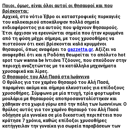
Ποιοι, όμως, είναι όλοι αυτοί οι θησαυροί και που
βρίσκονται;
Αρχικά, στο νότιο Έβρο οι καταστροφικές πυρκαγιές
του καλοκαιριού αποκάλυψαν πολλά σημεία
ενδιαφέροντος για αυτούς που ψάχνουν θησαυρούς.
Έτσι άρχισαν να ερευνώνται σημεία που ήταν κρυμμένα
από τη φύση μέχρι σήμερα, με τους χρυσοθήρες να
πιστεύουν ότι εκεί βρίσκονται καλά κρυμμένοι
θησαυροί, όπως αναφέρει το
gazzetta.gr
. Αξίζει να
αναφερθεί ότι και η Ροδόπη θεωρείται το απόλυτο hot
spot των wanna be Ιντιάνα Τζόουνς, που σπεύδουν στην
περιοχή αναζητώντας με τα κατάλληλα μηχανήματα
χρυσαφικά και λίρες.
Ο θησαυρός του Αλή Πασά στα Ιωάννινα
Ο θρύλος για τον χαμένο θησαυρό του Αλή Πασά,
παραμένει ακόμα και σήμερα ελκυστικός για επίδοξους
χρυσοθήρες. Σύμφωνα με μία πτυχή, τρία φορτωμένα
μουλάρια με θησαυρούς αποπροσανατολίστηκαν και
χάθηκαν στα χωριά γύρω από την πόλη των Ιωαννίνων. Ο
θρύλος αυτός για τον χαμένο θησαυρό του Αλή Πασά
οδήγησε μία γυναίκα σε μία δικαστική περιπέτεια που
κράτησε 7 χρόνια, καθώς επίδοξοι χρυσοθήρες
κατήγγειλαν την γυναίκα για σωρεία παραβάσεων των