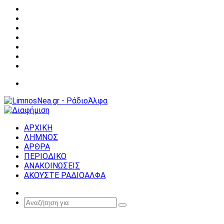
Facebook
X
YouTube
Instagram
Σύνδεση
Random
Article
Sidebar
Μενού
ΑΡΧΙΚΗ
ΛΗΜΝΟΣ
ΑΡΘΡΑ
ΠΕΡΙΟΔΙΚΟ
ΑΝΑΚΟΙΝΩΣΕΙΣ
ΑΚΟΥΣΤΕ ΡΑΔΙΟΑΛΦΑ
Random
Article
Αναζήτηση
για