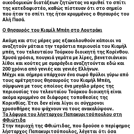
οικοδομικών διατάξεων ζητώντας να κριθεί το σπίτι
της κατεδαφιστέο, καθώς πίστευαν ότι στο σημείο
που ήταν το σπίτι της ήταν κρυμμένος ο θησαυρός του
Αλή Πασά.
Ο θησαυρός του Κιαμίλ Μπέη στο Λουτράκι
Ακόμη και στις μέρες μας εξακολουθούν κάποιοι να
αναζητούν μάταια την τεράστια περιουσία του Κιαμήλ
μπέη, του τελευταίου Τούρκου διοικητή της Κορίνθου.
Χρυσά γρόσια, πουγκιά γεμάτα με λίρες, βενετσιάνικοι
λίθοι και κούτες με σμαράγδια αναζητούνται εδώ και
200 χρόνια από γενιές και γενιές Ελλήνων.
Μέχρι και σήμερα υπάρχουν ένα σωρό θρύλοι γύρω από
τους αμέτρητους θησαυρούς του Κιαμήλ Μπέη,
σύμφωνα με τους οποίους ένα μεγάλο μέρος της
περιουσίας του τελευταίου Τούρκου διοικητή είναι
ακόμα κρυμμένο σε διάφορες τοποθεσίες της
Κορινθίας. Έτσι δεν είναι λίγοι οι σύγχρονοι
χρυσοθήρες που ψάχνουν να τους ανακαλύψουν..
Τα λάφυρα του λήσταρχου Παπακυριτσόπουλου στη
Φθιώτιδα
Στην περιοχή της Φθιώτιδας, που δρούσε ο περίφημος
λήσταρχος Παπακυριτσόπουλος, λέγεται ότι όσα