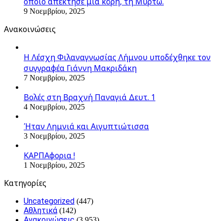
οποίο απέκτησε μία κόρη, τη Μυρτώ.
9 Νοεμβρίου, 2025
Ανακοινώσεις
Η Λέσχη Φιλαναγνωσίας Λήμνου υποδέχθηκε τον
συγγραφέα Γιάννη Μακριδάκη
7 Νοεμβρίου, 2025
Βολές στη Βραχνή Παναγιά Δευτ. 1
4 Νοεμβρίου, 2025
Ήταν Λημνιά και Αιγυπτιώτισσα
3 Νοεμβρίου, 2025
ΚΑΡΠΑφορια !
1 Νοεμβρίου, 2025
Kατηγορίες
Uncategorized
(447)
Αθλητικά
(142)
Ανακοινώσεις
(3.953)