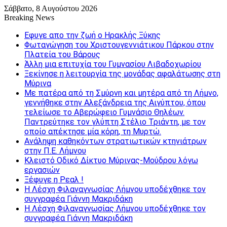
Σάββατο, 8 Αυγούστου 2026
Breaking News
Εφυγε απο την ζωή o Ηρακλής Ξύκης
Φωταγώγηση του Χριστουγεννιάτικου Πάρκου στην
Πλατεία του Βάρους
Άλλη μια επιτυχία του Γυμνασίου Λιβαδοχωρίου
Ξεκίνησε η λειτουργία της μονάδας αφαλάτωσης στη
Μύρινα
Με πατέρα από τη Σμύρνη και μητέρα από τη Λήμνο,
γεννήθηκε στην Αλεξάνδρεια της Αιγύπτου, όπου
τελείωσε το Αβερώφειο Γυμνάσιο Θηλέων.
Παντρεύτηκε τον γλύπτη Στέλιο Τριάντη, με τον
οποίο απέκτησε μία κόρη, τη Μυρτώ.
Ανάληψη καθηκόντων στρατιωτικών κτηνιάτρων
στην Π.Ε. Λήμνου
Κλειστό Οδικό Δίκτυο Μύρινας-Μούδρου λόγω
εργασιών
Ξέφυγε η Ρεαλ !
Η Λέσχη Φιλαναγνωσίας Λήμνου υποδέχθηκε τον
συγγραφέα Γιάννη Μακριδάκη
Η Λέσχη Φιλαναγνωσίας Λήμνου υποδέχθηκε τον
συγγραφέα Γιάννη Μακριδάκη