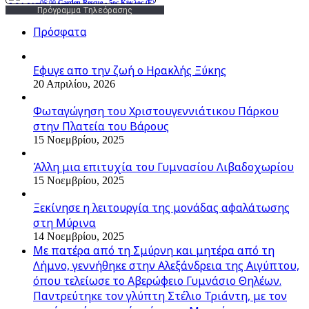
Πρόγραμμα Τηλεόρασης
Πρόσφατα
Εφυγε απο την ζωή o Ηρακλής Ξύκης
20 Απριλίου, 2026
Φωταγώγηση του Χριστουγεννιάτικου Πάρκου
στην Πλατεία του Βάρους
15 Νοεμβρίου, 2025
Άλλη μια επιτυχία του Γυμνασίου Λιβαδοχωρίου
15 Νοεμβρίου, 2025
Ξεκίνησε η λειτουργία της μονάδας αφαλάτωσης
στη Μύρινα
14 Νοεμβρίου, 2025
Με πατέρα από τη Σμύρνη και μητέρα από τη
Λήμνο, γεννήθηκε στην Αλεξάνδρεια της Αιγύπτου,
όπου τελείωσε το Αβερώφειο Γυμνάσιο Θηλέων.
Παντρεύτηκε τον γλύπτη Στέλιο Τριάντη, με τον