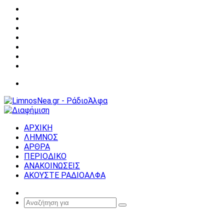
Facebook
X
YouTube
Instagram
Σύνδεση
Random
Article
Sidebar
Μενού
ΑΡΧΙΚΗ
ΛΗΜΝΟΣ
ΑΡΘΡΑ
ΠΕΡΙΟΔΙΚΟ
ΑΝΑΚΟΙΝΩΣΕΙΣ
ΑΚΟΥΣΤΕ ΡΑΔΙΟΑΛΦΑ
Random
Article
Αναζήτηση
για