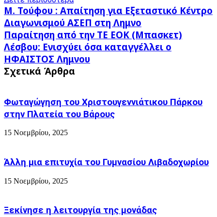
Μ.
Μ. Τούφου : Απαίτηση για Εξεταστικό Κέντρο
Τούφου
Διαγωνισμού ΑΣΕΠ στη Λημνο
:
Παραίτηση
Παραίτηση από την ΤΕ ΕΟΚ (Μπασκετ)
Απαίτηση
από
για
Λέσβου: Ενισχύει όσα καταγγέλλει ο
την
Εξεταστικό
ΗΦΑΙΣΤΟΣ Λημνου
ΤΕ
Κέντρο
ΕΟΚ
Σχετικά Άρθρα
Διαγωνισμού
(Μπασκετ)
ΑΣΕΠ
Λέσβου:
στη
Ενισχύει
Λημνο
Φωταγώγηση του Χριστουγεννιάτικου Πάρκου
όσα
στην Πλατεία του Βάρους
καταγγέλλει
ο
15 Νοεμβρίου, 2025
ΗΦΑΙΣΤΟΣ
Λημνου
Άλλη μια επιτυχία του Γυμνασίου Λιβαδοχωρίου
15 Νοεμβρίου, 2025
Ξεκίνησε η λειτουργία της μονάδας