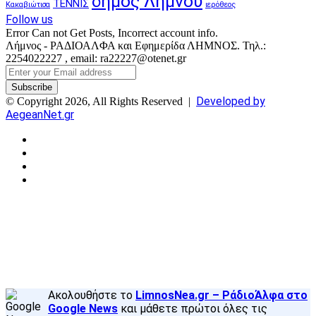
δήμος Λήμνου
ΤΕΝΝΙΣ
Κακαβιώτισα
ιερόθεος
Follow us
Error Can not Get Posts, Incorrect account info.
Λήμνος - ΡΑΔΙΟΑΛΦΑ και Εφημερίδα ΛΗΜΝΟΣ. Τηλ.:
2254022227 , email: ra22227@otenet.gr
Enter
your
Email
Developed by
© Copyright 2026, All Rights Reserved |
address
AegeanNet.gr
Facebook
X
YouTube
Instagram
Facebook
X
Back
to
top
button
Ακολουθήστε το
LimnosNea.gr – ΡάδιοΆλφα στο
Google News
και μάθετε πρώτοι όλες τις