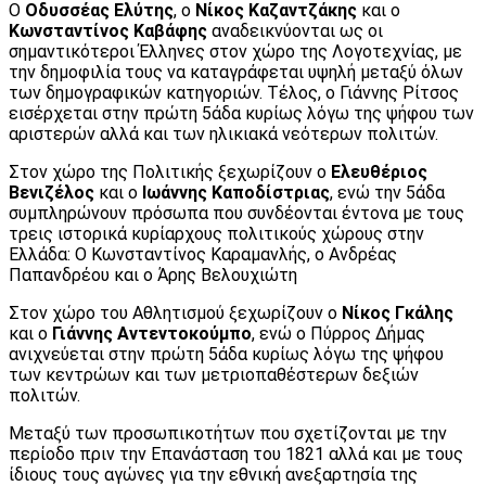
Ο
Οδυσσέας Ελύτης
, ο
Νίκος Καζαντζάκης
και ο
Κωνσταντίνος Καβάφης
αναδεικνύονται ως οι
σημαντικότεροι Έλληνες στον χώρο της Λογοτεχνίας, με
την δημοφιλία τους να καταγράφεται υψηλή μεταξύ όλων
των δημογραφικών κατηγοριών. Τέλος, ο Γιάννης Ρίτσος
εισέρχεται στην πρώτη 5άδα κυρίως λόγω της ψήφου των
αριστερών αλλά και των ηλικιακά νεότερων πολιτών.
Στον χώρο της Πολιτικής ξεχωρίζουν ο
Ελευθέριος
Βενιζέλος
και ο
Ιωάννης Καποδίστριας
, ενώ την 5άδα
συμπληρώνουν πρόσωπα που συνδέονται έντονα με τους
τρεις ιστορικά κυρίαρχους πολιτικούς χώρους στην
Ελλάδα: O Κωνσταντίνος Καραμανλής, ο Ανδρέας
Παπανδρέου και ο Άρης Βελουχιώτη
Στον χώρο του Αθλητισμού ξεχωρίζουν ο
Νίκος Γκάλης
και ο
Γιάννης Αντεντοκούμπο
, ενώ ο Πύρρος Δήμας
ανιχνεύεται στην πρώτη 5άδα κυρίως λόγω της ψήφου
των κεντρώων και των μετριοπαθέστερων δεξιών
πολιτών.
Μεταξύ των προσωπικοτήτων που σχετίζονται με την
περίοδο πριν την Επανάσταση του 1821 αλλά και με τους
ίδιους τους αγώνες για την εθνική ανεξαρτησία της