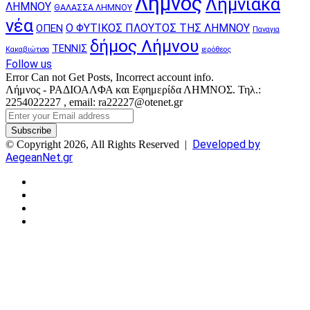
Λήμνος
Λημνιακά
ΛΗΜΝΟΥ
ΘΑΛΑΣΣΑ ΛΗΜΝΟΥ
νέα
Ο ΦΥΤΙΚΟΣ ΠΛΟΥΤΟΣ ΤΗΣ ΛΗΜΝΟΥ
ΟΠΕΝ
Παναγια
δήμος Λήμνου
ΤΕΝΝΙΣ
Κακαβιώτισα
ιερόθεος
Follow us
Error Can not Get Posts, Incorrect account info.
Λήμνος - ΡΑΔΙΟΑΛΦΑ και Εφημερίδα ΛΗΜΝΟΣ. Τηλ.:
2254022227 , email: ra22227@otenet.gr
Enter
your
Email
Developed by
© Copyright 2026, All Rights Reserved |
address
AegeanNet.gr
Facebook
X
YouTube
Instagram
Facebook
X
Back
to
top
button