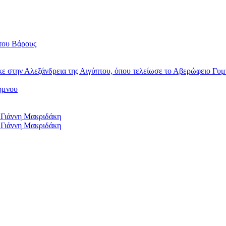
του Βάρους
κε στην Αλεξάνδρεια της Αιγύπτου, όπου τελείωσε το Αβερώφειο Γυμ
ήμνου
 Γιάννη Μακριδάκη
 Γιάννη Μακριδάκη