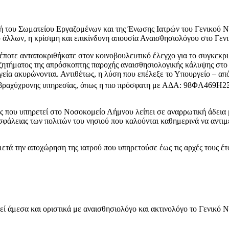
λή του Σωματείου Εργαζομένων και της Ένωσης Ιατρών του Γενικού 
ξύ άλλων, η κρίσιμη και επικίνδυνη απουσία Αναισθησιολόγου στο Γε
έποτε ανταποκριθήκατε στον κοινοβουλευτικό έλεγχο για το συγκεκ
υ ζητήματος της απρόσκοπτης παροχής αναισθησιολογικής κάλυψης στο 
γεία ακυρώνονται. Αντιθέτως, η λύση που επέλεξε το Υπουργείο – από
η βραχύχρονης υπηρεσίας, όπως η πιο πρόσφατη με ΑΔΑ: 98ΦΛ469Η2
ος που υπηρετεί στο Νοσοκομείο Λήμνου λείπει σε αναρρωτική άδεια
νασφάλειας των πολιτών του νησιού που καλούνται καθημερινά να αντ
τά την αποχώρηση της ιατρού που υπηρετούσε έως τις αρχές τους έτο
ωθεί άμεσα και οριστικά με αναισθησιολόγο και ακτινολόγο το Γενικό