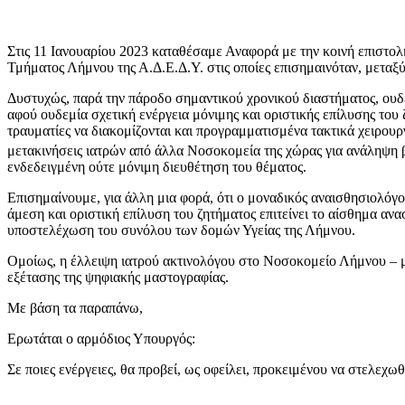
Στις 11 Ιανουαρίου 2023 καταθέσαμε Αναφορά με την κοινή επιστο
Τμήματος Λήμνου της Α.Δ.Ε.Δ.Υ. στις οποίες επισημαινόταν, μετα
Δυστυχώς, παρά την πάροδο σημαντικού χρονικού διαστήματος, ουδ
αφού ουδεμία σχετική ενέργεια μόνιμης και οριστικής επίλυσης το
τραυματίες να διακομίζονται και προγραμματισμένα τακτικά χειρουρ
μετακινήσεις ιατρών από άλλα Νοσοκομεία της χώρας για ανάληψ
ενδεδειγμένη ούτε μόνιμη διευθέτηση του θέματος.
Επισημαίνουμε, για άλλη μια φορά, ότι ο μοναδικός αναισθησιολόγ
άμεση και οριστική επίλυση του ζητήματος επιτείνει το αίσθημα α
υποστελέχωση του συνόλου των δομών Υγείας της Λήμνου.
Ομοίως, η έλλειψη ιατρού ακτινολόγου στο Νοσοκομείο Λήμνου – με
εξέτασης της ψηφιακής μαστογραφίας.
Με βάση τα παραπάνω,
Ερωτάται ο αρμόδιος Υπουργός:
Σε ποιες ενέργειες, θα προβεί, ως οφείλει, προκειμένου να στελεχ