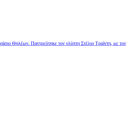
νάσιο Θηλέων. Παντρεύτηκε τον γλύπτη Στέλιο Τριάντη, με τον