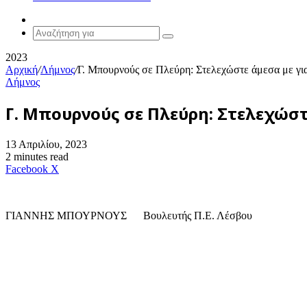
Random
Article
Αναζήτηση
για
2023
Αρχική
/
Λήμνος
/
Γ. Μπουρνούς σε Πλεύρη: Στελεχώστε άμεσα με γ
Λήμνος
Γ. Μπουρνούς σε Πλεύρη: Στελεχώσ
13 Απριλίου, 2023
2 minutes read
Messenger
Messenger
WhatsApp
Viber
Κοινοποίηση
Facebook
X
μέσω
E-
mail
ΓΙΑΝΝΗΣ ΜΠΟΥΡΝΟΥΣ Βουλευτής Π.Ε. Λέσβου