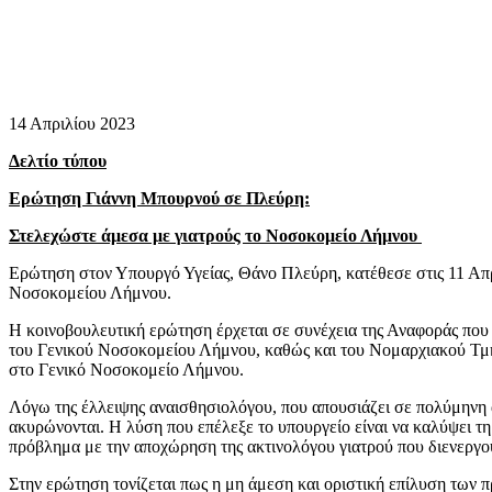
14 Απριλίου 2023
Δελτίο τύπου
Ερώτηση Γιάννη Μπουρνού σε Πλεύρη:
Στελεχώστε άμεσα με γιατρούς το Νοσοκομείο Λήμνου
Ερώτηση στον Υπουργό Υγείας, Θάνο Πλεύρη, κατέθεσε στις 11 Απρ
Νοσοκομείου Λήμνου.
Η κοινοβουλευτική ερώτηση έρχεται σε συνέχεια της Αναφοράς που
του Γενικού Νοσοκομείου Λήμνου, καθώς και του Νομαρχιακού Τμή
στο Γενικό Νοσοκομείο Λήμνου.
Λόγω της έλλειψης αναισθησιολόγου, που απουσιάζει σε πολύμηνη α
ακυρώνονται. Η λύση που επέλεξε το υπουργείο είναι να καλύψει τη
πρόβλημα με την αποχώρηση της ακτινολόγου γιατρού που διενεργού
Στην ερώτηση τονίζεται πως η μη άμεση και οριστική επίλυση των 