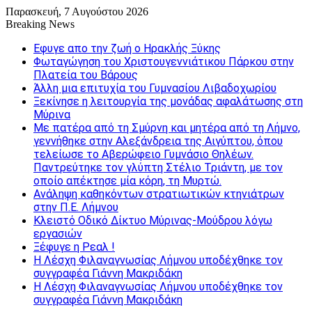
Παρασκευή, 7 Αυγούστου 2026
Breaking News
Εφυγε απο την ζωή o Ηρακλής Ξύκης
Φωταγώγηση του Χριστουγεννιάτικου Πάρκου στην
Πλατεία του Βάρους
Άλλη μια επιτυχία του Γυμνασίου Λιβαδοχωρίου
Ξεκίνησε η λειτουργία της μονάδας αφαλάτωσης στη
Μύρινα
Με πατέρα από τη Σμύρνη και μητέρα από τη Λήμνο,
γεννήθηκε στην Αλεξάνδρεια της Αιγύπτου, όπου
τελείωσε το Αβερώφειο Γυμνάσιο Θηλέων.
Παντρεύτηκε τον γλύπτη Στέλιο Τριάντη, με τον
οποίο απέκτησε μία κόρη, τη Μυρτώ.
Ανάληψη καθηκόντων στρατιωτικών κτηνιάτρων
στην Π.Ε. Λήμνου
Κλειστό Οδικό Δίκτυο Μύρινας-Μούδρου λόγω
εργασιών
Ξέφυγε η Ρεαλ !
Η Λέσχη Φιλαναγνωσίας Λήμνου υποδέχθηκε τον
συγγραφέα Γιάννη Μακριδάκη
Η Λέσχη Φιλαναγνωσίας Λήμνου υποδέχθηκε τον
συγγραφέα Γιάννη Μακριδάκη