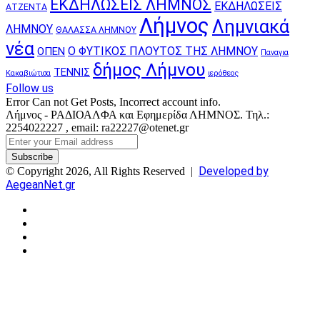
ΕΚΔΗΛΩΣΕΙΣ ΛΗΜΝΟΣ
ΕΚΔΗΛΩΣΕΙΣ
ΑΤΖΕΝΤΑ
Λήμνος
Λημνιακά
ΛΗΜΝΟΥ
ΘΑΛΑΣΣΑ ΛΗΜΝΟΥ
νέα
Ο ΦΥΤΙΚΟΣ ΠΛΟΥΤΟΣ ΤΗΣ ΛΗΜΝΟΥ
ΟΠΕΝ
Παναγια
δήμος Λήμνου
ΤΕΝΝΙΣ
Κακαβιώτισα
ιερόθεος
Follow us
Error Can not Get Posts, Incorrect account info.
Λήμνος - ΡΑΔΙΟΑΛΦΑ και Εφημερίδα ΛΗΜΝΟΣ. Τηλ.:
2254022227 , email: ra22227@otenet.gr
Enter
your
Email
Developed by
© Copyright 2026, All Rights Reserved |
address
AegeanNet.gr
Facebook
X
YouTube
Instagram
Facebook
X
Back
to
top
button