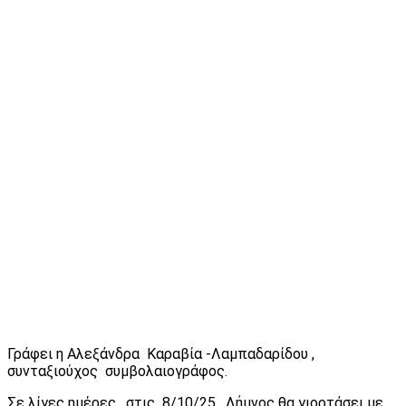
Γράφει η Αλεξάνδρα Καραβία -Λαμπαδαρίδου ,
συνταξιούχος συμβολαιογράφος.
Σε λίγες ημέρες , στις 8/10/25, Λήμνος θα γιορτάσει με