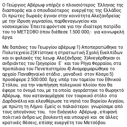
Ο Γεώργιος Αβέρωφ υπήρξε ο πλουσιότερος Έλληνας της
διασποράς και ο σπουδαιότερος ευεργέτης της Ελλάδος.
Οι πρώτες δωρεές έγιναν στην κοινότητα Αλεξανδρείας
με την ίδρυση γυμνασίου, παρθεναγωγείου και
νοσοκομείου. Έπειτα φρόντισε για την ιδιαίτερη πατρίδα
του το ΜΕΤΣΟΒΟ όπου διέθεσε 1.500 000,- για κοινωφελή
έργα.
Με δαπάνες του Γεωργίου αβέρωφ:1) Αποπερατώθηκε το
Πολυτεχνείο.2)Χτίστηκε η στρατιωτική Σχολή Ευελπίδων
και οι φυλακές της λεωφ. Αλεξάνδρας. 3)Ανεγέρθηκαν οι
ανδριάντες του Γρηγορίου Ε΄ και του Ρήγα Φερραίου, στα
προπύλαια του Πενεπιστημίου.4) Αναμαρμαρώθηκε το
αρχαίο Παναθηναϊκό στάδιο , μοναδικό στον Κόσμο.5)
προσέφερε 2.500.000. δρχ. υπέρ του ταμείου του Εθνικού
Στόλου, για την ναυπήγηση πολεμικού πλοίου που θα
έφερε το όνομά του, με τα οποία αγοράστηκε το θωρηκτό
Αβέρωφ, που καταναυμάχησε τον τουρκικό στόλο στα
Δαρδανέλια και ελευθέρωσε τα νησιά του Βορείου Αιγαίου,
με πρώτη τη Λήμνο. Εμείς οι παλαιότεροι γνωρίσαμε από
τους απογόνους του, τον Ευάγγελο Αβέρωφ , επιφανή
πολιτικό άνδρα ως βουλευτή και υπουργό και σε άλλες
κρατικές θέσεις, επίσης ευεργέτη του Μετσόβου.