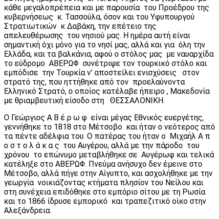
κάθε μεγαλοπρέπεια και με παρουσία του Προέδρου της
κυβερνήσεως κ. Τασσούλα, όσον και του Υφυπουργού
Στρατιωτικών κ Δαβάκη, την επέτειο της
απελευθέρωσης του νησιού μας. Η ημέρα αυτή είναι
σημαντική όχι μόνο για το νησί μας, αλλά και για όλη την
Ελλάδα, και τα βαλκάνια, αφού ο στόλος μας με ναυαρχίδα
το εύδρομο ΑΒΕΡΩΦ συνέτριψε τον τουρκικό στόλο και
εμπόδισε την Τουρκία ν’ αποστείλει ενισχύσεις στον
στρατό της, που ηττήθηκε από τον προελαύνοντα
Ελληνικό Στρατό, ο οποίος κατέλαβε ήπειρο , Μακεδονία
με θριαμβευτική είσοδο στη ΘΕΣΣΑΛΟΝΙΚΗ.
Ο Γεώργιος Α Β έ ρ ω φ είναι μέγας Εθνικός ευεργέτης,
γεννήθηκε το 1818 στο Μέτσοβο και ήταν ο νεότερος από
τα πέντε αδέλφια του. Ο πατέρας του ήταν ο Μιχαήλ Α π
ο σ τ ο λ ά κ α ς του Αυγέρου, αλλά με την πάροδο του
χρόνου το επώνυμο μεταβλήθηκε σε Αυγέρωφ και τελικά
κατέληξε στο ΑΒΕΡΩΦ. Πνεύμα ανήσυχο δεν έμεινε στο
Μέτσοβο, αλλά πήγε στην Αίγυπτο, και ασχολήθηκε με την
γεωργία νοικιάζοντας κτήματα πλησίον του Νείλου και
στη συνέχεια επιδόθηκε στο εμπόριο σίτου με τη Ρωσία
και το 1866 ίδρυσε εμπορικό και τραπεζιτικό οίκο στην
Αλεξάνδρεια.