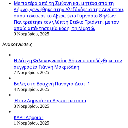
Με πατέρα από τη Σμύρνη και μητέρα από τη
Λήμνο, γεννήθηκε στην Αλεξάνδρεια της Αιγύπτου,
όπου τελείωσε το Αβερώφειο Γυμνάσιο Θηλέων.
Παντρεύτηκε τον γλύπτη Στέλιο Τριάντη, με τον
οποίο απέκτησε μία κόρη, τη Μυρτώ.
9 Νοεμβρίου, 2025
Ανακοινώσεις
Η Λέσχη Φιλαναγνωσίας Λήμνου υποδέχθηκε τον
συγγραφέα Γιάννη Μακριδάκη
7 Νοεμβρίου, 2025
Βολές στη Βραχνή Παναγιά Δευτ. 1
4 Νοεμβρίου, 2025
Ήταν Λημνιά και Αιγυπτιώτισσα
3 Νοεμβρίου, 2025
ΚΑΡΠΑφορια !
1 Νοεμβρίου, 2025