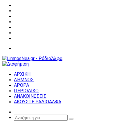
Facebook
X
YouTube
Instagram
Σύνδεση
Random
Article
Sidebar
Μενού
ΑΡΧΙΚΗ
ΛΗΜΝΟΣ
ΑΡΘΡΑ
ΠΕΡΙΟΔΙΚΟ
ΑΝΑΚΟΙΝΩΣΕΙΣ
ΑΚΟΥΣΤΕ ΡΑΔΙΟΑΛΦΑ
Random
Article
Αναζήτηση
για