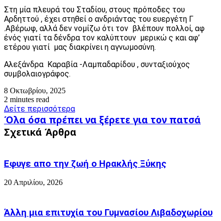
Στη μία πλευρά του Σταδίου, στους πρόποδες του
Αρδηττού , έχει στηθεί ο ανδριάντας του ευεργέτη Γ
.Αβέρωφ, αλλά δεν νομίζω ότι τον βλέπουν πολλοί, αφ
ένός γιατί τα δένδρα τον καλύπτουν μερικώ ς και αφ’
ετέρου γιατί μας διακρίνει η αγνωμοσύνη.
Αλεξάνδρα Καραβία -Λαμπαδαρίδου , συνταξιούχος
συμβολαιογράφος.
8 Οκτωβρίου, 2025
2 minutes read
Δείτε περισσότερα
Όλα
Όλα όσα πρέπει να ξέρετε για τον πατσά
όσα
Σχετικά Άρθρα
πρέπει
να
ξέρετε
Εφυγε απο την ζωή o Ηρακλής Ξύκης
για
τον
20 Απριλίου, 2026
πατσά
Άλλη μια επιτυχία του Γυμνασίου Λιβαδοχωρίου