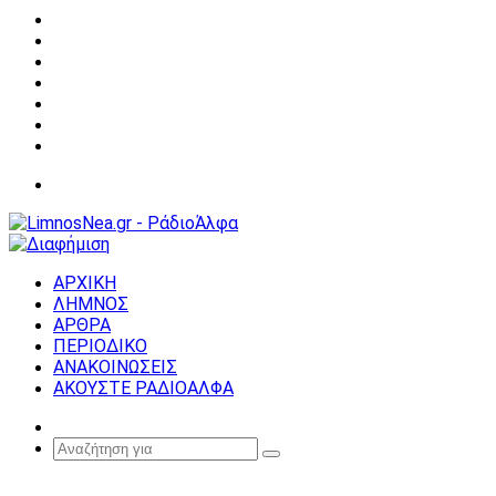
Facebook
X
YouTube
Instagram
Σύνδεση
Random
Article
Sidebar
Μενού
ΑΡΧΙΚΗ
ΛΗΜΝΟΣ
ΑΡΘΡΑ
ΠΕΡΙΟΔΙΚΟ
ΑΝΑΚΟΙΝΩΣΕΙΣ
ΑΚΟΥΣΤΕ ΡΑΔΙΟΑΛΦΑ
Random
Article
Αναζήτηση
για