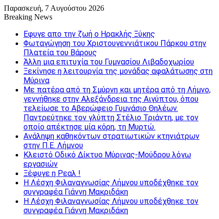
Παρασκευή, 7 Αυγούστου 2026
Breaking News
Εφυγε απο την ζωή o Ηρακλής Ξύκης
Φωταγώγηση του Χριστουγεννιάτικου Πάρκου στην
Πλατεία του Βάρους
Άλλη μια επιτυχία του Γυμνασίου Λιβαδοχωρίου
Ξεκίνησε η λειτουργία της μονάδας αφαλάτωσης στη
Μύρινα
Με πατέρα από τη Σμύρνη και μητέρα από τη Λήμνο,
γεννήθηκε στην Αλεξάνδρεια της Αιγύπτου, όπου
τελείωσε το Αβερώφειο Γυμνάσιο Θηλέων.
Παντρεύτηκε τον γλύπτη Στέλιο Τριάντη, με τον
οποίο απέκτησε μία κόρη, τη Μυρτώ.
Ανάληψη καθηκόντων στρατιωτικών κτηνιάτρων
στην Π.Ε. Λήμνου
Κλειστό Οδικό Δίκτυο Μύρινας-Μούδρου λόγω
εργασιών
Ξέφυγε η Ρεαλ !
Η Λέσχη Φιλαναγνωσίας Λήμνου υποδέχθηκε τον
συγγραφέα Γιάννη Μακριδάκη
Η Λέσχη Φιλαναγνωσίας Λήμνου υποδέχθηκε τον
συγγραφέα Γιάννη Μακριδάκη