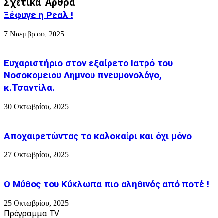
Σχετικά Άρθρα
Σ.Α.Σ
ΒΟΥΛΓΑΡΟΠΟΥΛΟΣ,
για
Ξέφυγε η Ρεαλ !
ΕΤΩΝ
πλοίο
59
από
7 Νοεμβρίου, 2025
-
Θεσσαλονίκη
Η
ΚΗΔΕΊΑ
ΤΟΥ
Ευχαριστήριο στον εξαίρετο Ιατρό του
Νοσοκομειου Λημνου πνευμονολόγο,
κ.Τσαντίλα.
30 Οκτωβρίου, 2025
Αποχαιρετώντας το καλοκαίρι και όχι μόνο
27 Οκτωβρίου, 2025
Ο Μύθος του Κύκλωπα πιο αληθινός από ποτέ !
25 Οκτωβρίου, 2025
Πρόγραμμα TV