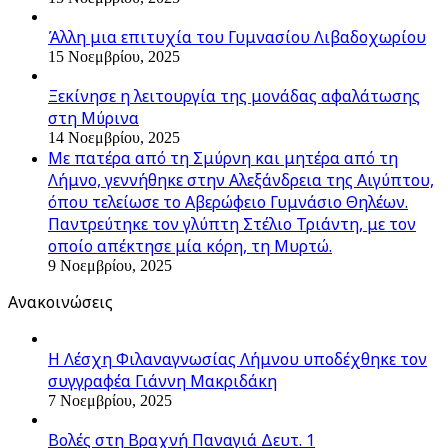
Άλλη μια επιτυχία του Γυμνασίου Λιβαδοχωρίου
15 Νοεμβρίου, 2025
Ξεκίνησε η λειτουργία της μονάδας αφαλάτωσης
στη Μύρινα
14 Νοεμβρίου, 2025
Με πατέρα από τη Σμύρνη και μητέρα από τη
Λήμνο, γεννήθηκε στην Αλεξάνδρεια της Αιγύπτου,
όπου τελείωσε το Αβερώφειο Γυμνάσιο Θηλέων.
Παντρεύτηκε τον γλύπτη Στέλιο Τριάντη, με τον
οποίο απέκτησε μία κόρη, τη Μυρτώ.
9 Νοεμβρίου, 2025
Ανακοινώσεις
Η Λέσχη Φιλαναγνωσίας Λήμνου υποδέχθηκε τον
συγγραφέα Γιάννη Μακριδάκη
7 Νοεμβρίου, 2025
Βολές στη Βραχνή Παναγιά Δευτ. 1