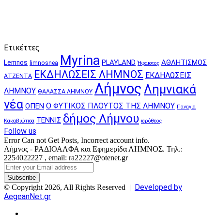
Ετικέττες
Myrina
PLAYLAND
ΑΘΛΗΤΙΣΜΟΣ
Lemnos
limnosnea
Ήφαιστος
ΕΚΔΗΛΩΣΕΙΣ ΛΗΜΝΟΣ
ΕΚΔΗΛΩΣΕΙΣ
ΑΤΖΕΝΤΑ
Λήμνος
Λημνιακά
ΛΗΜΝΟΥ
ΘΑΛΑΣΣΑ ΛΗΜΝΟΥ
νέα
Ο ΦΥΤΙΚΟΣ ΠΛΟΥΤΟΣ ΤΗΣ ΛΗΜΝΟΥ
ΟΠΕΝ
Παναγια
δήμος Λήμνου
ΤΕΝΝΙΣ
Κακαβιώτισα
ιερόθεος
Follow us
Error Can not Get Posts, Incorrect account info.
Λήμνος - ΡΑΔΙΟΑΛΦΑ και Εφημερίδα ΛΗΜΝΟΣ. Τηλ.:
2254022227 , email: ra22227@otenet.gr
Enter
your
Email
Developed by
© Copyright 2026, All Rights Reserved |
address
AegeanNet.gr
Facebook