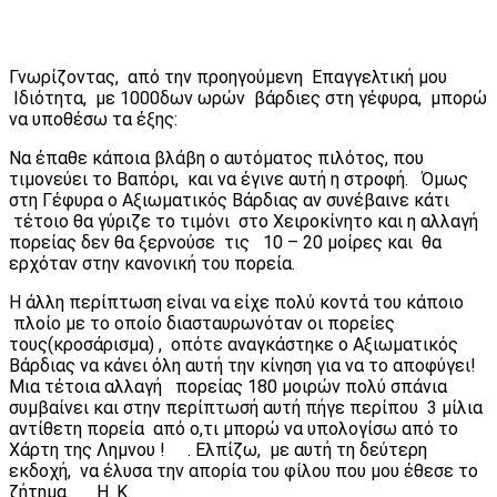
Γνωρίζοντας, από την προηγούμενη Επαγγελτική μου
Ιδιότητα, με 1000δων ωρών βάρδιες στη γέφυρα, μπορώ
να υποθέσω τα έξης:
Να έπαθε κάποια βλάβη ο αυτόματος πιλότος, που
τιμονεύει το Βαπόρι, και να έγινε αυτή η στροφή. Όμως
στη Γέφυρα ο Αξιωματικός Βάρδιας αν συνέβαινε κάτι
τέτοιο θα γύριζε το τιμόνι στο Χειροκίνητο και η αλλαγή
πορείας δεν θα ξερνούσε τις 10 – 20 μοίρες και θα
ερχόταν στην κανονική του πορεία.
Η άλλη περίπτωση είναι να είχε πολύ κοντά του κάποιο
πλοίο με το οποίο διασταυρωνόταν οι πορείες
τους(κροσάρισμα) , οπότε αναγκάστηκε ο Αξιωματικός
Βάρδιας να κάνει όλη αυτή την κίνηση για να το αποφύγει!
Μια τέτοια αλλαγή πορείας 180 μοιρών πολύ σπάνια
συμβαίνει και στην περίπτωσή αυτή πήγε περίπου 3 μίλια
αντίθετη πορεία από ο,τι μπορώ να υπολογίσω από το
Χάρτη της Λημνου ! . Ελπίζω, με αυτή τη δεύτερη
εκδοχή, να έλυσα την απορία του φίλου που μου έθεσε το
ζήτημα. Η. Κ.