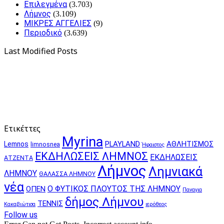
Επιλεγμένα
(3.703)
Λήμνος
(3.109)
ΜΙΚΡΕΣ ΑΓΓΕΛΙΕΣ
(9)
Περιοδικό
(3.639)
Last Modified Posts
Ετικέττες
Myrina
PLAYLAND
ΑΘΛΗΤΙΣΜΟΣ
Lemnos
limnosnea
Ήφαιστος
ΕΚΔΗΛΩΣΕΙΣ ΛΗΜΝΟΣ
ΕΚΔΗΛΩΣΕΙΣ
ΑΤΖΕΝΤΑ
Λήμνος
Λημνιακά
ΛΗΜΝΟΥ
ΘΑΛΑΣΣΑ ΛΗΜΝΟΥ
νέα
Ο ΦΥΤΙΚΟΣ ΠΛΟΥΤΟΣ ΤΗΣ ΛΗΜΝΟΥ
ΟΠΕΝ
Παναγια
δήμος Λήμνου
ΤΕΝΝΙΣ
Κακαβιώτισα
ιερόθεος
Follow us