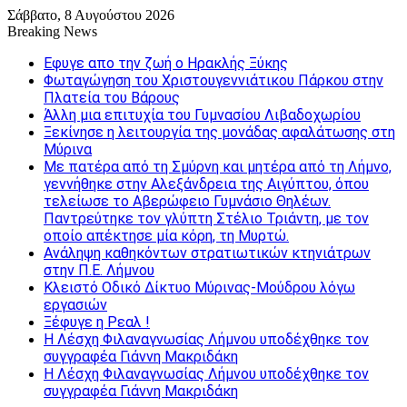
Σάββατο, 8 Αυγούστου 2026
Breaking News
Εφυγε απο την ζωή o Ηρακλής Ξύκης
Φωταγώγηση του Χριστουγεννιάτικου Πάρκου στην
Πλατεία του Βάρους
Άλλη μια επιτυχία του Γυμνασίου Λιβαδοχωρίου
Ξεκίνησε η λειτουργία της μονάδας αφαλάτωσης στη
Μύρινα
Με πατέρα από τη Σμύρνη και μητέρα από τη Λήμνο,
γεννήθηκε στην Αλεξάνδρεια της Αιγύπτου, όπου
τελείωσε το Αβερώφειο Γυμνάσιο Θηλέων.
Παντρεύτηκε τον γλύπτη Στέλιο Τριάντη, με τον
οποίο απέκτησε μία κόρη, τη Μυρτώ.
Ανάληψη καθηκόντων στρατιωτικών κτηνιάτρων
στην Π.Ε. Λήμνου
Κλειστό Οδικό Δίκτυο Μύρινας-Μούδρου λόγω
εργασιών
Ξέφυγε η Ρεαλ !
Η Λέσχη Φιλαναγνωσίας Λήμνου υποδέχθηκε τον
συγγραφέα Γιάννη Μακριδάκη
Η Λέσχη Φιλαναγνωσίας Λήμνου υποδέχθηκε τον
συγγραφέα Γιάννη Μακριδάκη