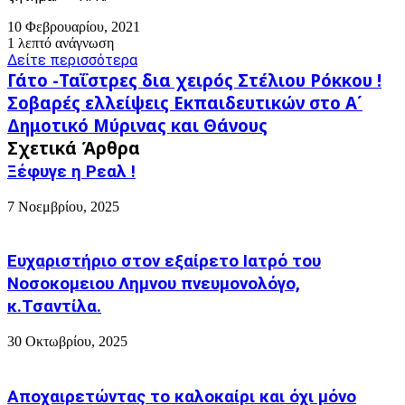
10 Φεβρουαρίου, 2021
1 λεπτό ανάγνωση
Δείτε περισσότερα
Γάτο
Γάτο -Ταΐστρες δια χειρός Στέλιου Ρόκκου !
-Ταΐστρες
Σοβαρές
Σοβαρές ελλείψεις Εκπαιδευτικών στο Α΄
δια
ελλείψεις
Δημοτικό Μύρινας και Θάνους
χειρός
Εκπαιδευτικών
Στέλιου
Σχετικά Άρθρα
στο
Ρόκκου
Α΄
Ξέφυγε η Ρεαλ !
!
Δημοτικό
Μύρινας
7 Νοεμβρίου, 2025
και
Θάνους
Ευχαριστήριο στον εξαίρετο Ιατρό του
Νοσοκομειου Λημνου πνευμονολόγο,
κ.Τσαντίλα.
30 Οκτωβρίου, 2025
Αποχαιρετώντας το καλοκαίρι και όχι μόνο