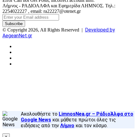
Error Can not Get Posts, Incorrect account info.
Λήμνος - ΡΑΔΙΟΑΛΦΑ και Εφημερίδα ΛΗΜΝΟΣ. Τηλ.:
2254022227 , email: ra22227@otenet.gr
Enter
your
Email
Developed by
© Copyright 2026, All Rights Reserved |
address
AegeanNet.gr
Facebook
X
YouTube
Instagram
Facebook
X
Back
to
top
button
Ακολουθήστε το
LimnosNea.gr – ΡάδιοΆλφα στο
Google News
και μάθετε πρώτοι όλες τις
ειδήσεις από την
Λήμνο
και τον κόσμο.
×