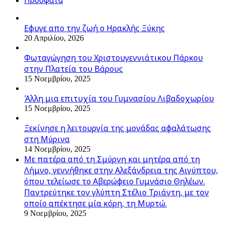
Πρόσφατα
Εφυγε απο την ζωή o Ηρακλής Ξύκης
20 Απριλίου, 2026
Φωταγώγηση του Χριστουγεννιάτικου Πάρκου
στην Πλατεία του Βάρους
15 Νοεμβρίου, 2025
Άλλη μια επιτυχία του Γυμνασίου Λιβαδοχωρίου
15 Νοεμβρίου, 2025
Ξεκίνησε η λειτουργία της μονάδας αφαλάτωσης
στη Μύρινα
14 Νοεμβρίου, 2025
Με πατέρα από τη Σμύρνη και μητέρα από τη
Λήμνο, γεννήθηκε στην Αλεξάνδρεια της Αιγύπτου,
όπου τελείωσε το Αβερώφειο Γυμνάσιο Θηλέων.
Παντρεύτηκε τον γλύπτη Στέλιο Τριάντη, με τον
οποίο απέκτησε μία κόρη, τη Μυρτώ.
9 Νοεμβρίου, 2025