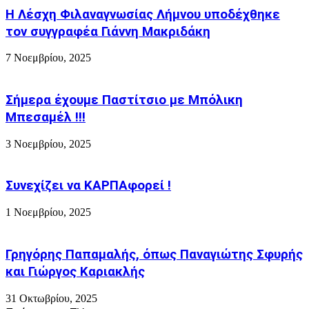
τη
Λημνο
Η Λέσχη Φιλαναγνωσίας Λήμνου υποδέχθηκε
Ρουμανία
!
τον συγγραφέα Γιάννη Μακριδάκη
7 Νοεμβρίου, 2025
Σήμερα έχουμε Παστίτσιο με Μπόλικη
Μπεσαμέλ !!!
3 Νοεμβρίου, 2025
Συνεχίζει να ΚΑΡΠΑφορεί !
1 Νοεμβρίου, 2025
Γρηγόρης Παπαμαλής, όπως Παναγιώτης Σφυρής
και Γιώργος Καριακλής
31 Οκτωβρίου, 2025