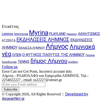
Ετικέττες
Myrina
PLAYLAND
ΑΘΛΗΤΙΣΜΟΣ
Lemnos
limnosnea
Ήφαιστος
ΕΚΔΗΛΩΣΕΙΣ ΛΗΜΝΟΣ
ΕΚΔΗΛΩΣΕΙΣ
ΑΤΖΕΝΤΑ
Λήμνος
Λημνιακά
ΛΗΜΝΟΥ
ΘΑΛΑΣΣΑ ΛΗΜΝΟΥ
νέα
Ο ΦΥΤΙΚΟΣ ΠΛΟΥΤΟΣ ΤΗΣ ΛΗΜΝΟΥ
ΟΠΕΝ
Παναγια
δήμος Λήμνου
ΤΕΝΝΙΣ
Κακαβιώτισα
ιερόθεος
Follow us
Error Can not Get Posts, Incorrect account info.
Λήμνος - ΡΑΔΙΟΑΛΦΑ και Εφημερίδα ΛΗΜΝΟΣ. Τηλ.:
2254022227 , email: ra22227@otenet.gr
Enter
your
Email
Developed by
© Copyright 2026, All Rights Reserved |
address
AegeanNet.gr