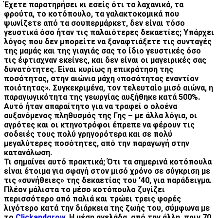
Έχετε παρατηρήσει κι εσείς ότι τα λαχανικά, τα
φρούτα, το κοτόπουλο, τα γαλακτοκομικά που
ψωνίζετε από τα σουπερμάρκετ, δεν είναι τόσο
γευστικά όσο ήταν τις παλαιότερες δεκαετίες; Υπάρχει
λόγος που δεν μπορείτε να ξαναφτιάξετε τις συνταγές
της μαμάς και της γιαγιάς σας το ίδιο γευστικές όσο
τις έφτιαχναν εκείνες, και δεν είναι οι μαγειρικές σας
δυνατότητες. Είναι κυρίως η επικράτηση της
ποσότητας, στην αιώνια μάχη «ποσότητας εναντίον
ποιότητας». Συγκεκριμένα, τον τελευταίο μισό αιώνα, η
παραγωγικότητα της γεωργίας αυξήθηκε κατά 500%.
Αυτό ήταν απαραίτητο για να τραφεί ο ολοένα
αυξανόμενος πληθυσμός της Γης – με άλλα λόγια, οι
αγρότες και οι κτηνοτρόφοι έπρεπε να φέρουν τις
σοδειές τους πολύ γρηγορότερα και σε πολύ
μεγαλύτερες ποσότητες, από την παραγωγή στην
κατανάλωση.
Τι σημαίνει αυτό πρακτικά; Ότι τα σημερινά κοτόπουλα
είναι έτοιμα για σφαγή στον μισό χρόνο σε σύγκριση με
τις «συνήθειες» της δεκαετίας του ’40, για παράδειγμα.
Πλέον μάλιστα το μέσο κοτόπουλο ζυγίζει
περισσότερο από παλιά και τρώει τρεις φορές
λιγότερο κατά την διάρκεια της ζωής του, σύμφωνα με
το
Clickandgrow
. Η μέση αγελάδα, από την άλλη, πριν 70