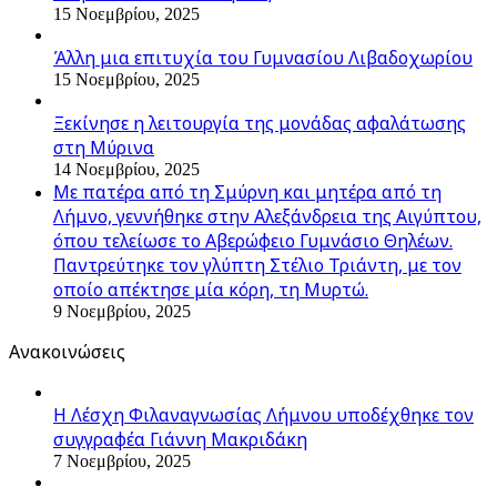
15 Νοεμβρίου, 2025
Άλλη μια επιτυχία του Γυμνασίου Λιβαδοχωρίου
15 Νοεμβρίου, 2025
Ξεκίνησε η λειτουργία της μονάδας αφαλάτωσης
στη Μύρινα
14 Νοεμβρίου, 2025
Με πατέρα από τη Σμύρνη και μητέρα από τη
Λήμνο, γεννήθηκε στην Αλεξάνδρεια της Αιγύπτου,
όπου τελείωσε το Αβερώφειο Γυμνάσιο Θηλέων.
Παντρεύτηκε τον γλύπτη Στέλιο Τριάντη, με τον
οποίο απέκτησε μία κόρη, τη Μυρτώ.
9 Νοεμβρίου, 2025
Ανακοινώσεις
Η Λέσχη Φιλαναγνωσίας Λήμνου υποδέχθηκε τον
συγγραφέα Γιάννη Μακριδάκη
7 Νοεμβρίου, 2025