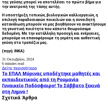
της γεύσης μπορεί να αποτελέσει το πρώτο βήμα για
την ανατροπή της τάσης αυτής.
Η υποστήριξη τοπικών, βιολογικών καλλιεργειών, η
επιλογή παραδοσιακών ποικιλιών και η συνειδητή
κατανάλωση μπορούν να μας βοηθήσουν να ανακτήσουμε
τη γευστική ποιότητα που κάποτε θεωρούσαμε
δεδομένη. Με την κατάλληλη προσοχή και ενέργειες,
μπορούμε να επαναφέρουμε τη γεμάτη και αυθεντική
γεύση στα τραπέζια μας.
(πηγή
:
ΙΝΚΑ)
31 Οκτωβρίου, 2024
6 minutes read
Δείτε περισσότερα
Το
Το ΕΠΑΛ Μύρινας υποδέχτηκε μαθητές και
ΕΠΑΛ
εκπαιδευτικούς από τη Ρουμανία
Μύρινας
Γυναικείο
Γυναικείο Ποδόσφαιρο! Το Σάββατο ξεκινά
υποδέχτηκε
Ποδόσφαιρο!
μαθητές
στη Λημνο !
Το
και
Σχετικά Άρθρα
Σάββατο
εκπαιδευτικούς
ξεκινά
από
στη