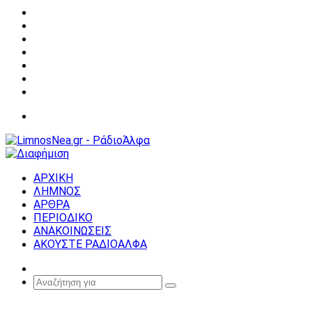
Facebook
X
YouTube
Instagram
Σύνδεση
Random
Article
Sidebar
Μενού
ΑΡΧΙΚΗ
ΛΗΜΝΟΣ
ΑΡΘΡΑ
ΠΕΡΙΟΔΙΚΟ
ΑΝΑΚΟΙΝΩΣΕΙΣ
ΑΚΟΥΣΤΕ ΡΑΔΙΟΑΛΦΑ
Random
Article
Αναζήτηση
για