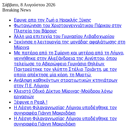
Σάββατο, 8 Αυγούστου 2026
Breaking News
Εφυγε απο την ζωή o Ηρακλής Ξύκης
Φωταγώγηση του Χριστουγεννιάτικου Πάρκου στην
Πλατεία του Βάρους
Άλλη μια επιτυχία του Γυμνασίου Λιβαδοχωρίου
Ξεκίνησε η λειτουργία της μονάδας αφαλάτωσης στη
Μύρινα
Με πατέρα από τη Σμύρνη και μητέρα από τη Λήμνο,
γεννήθηκε στην Αλεξάνδρεια της Αιγύπτου, όπου
τελείωσε το Αβερώφειο Γυμνάσιο Θηλέων.
Παντρεύτηκε τον γλύπτη Στέλιο Τριάντη, με τον
οποίο απέκτησε μία κόρη, τη Μυρτώ.
Ανάληψη καθηκόντων στρατιωτικών κτηνιάτρων
στην Π.Ε. Λήμνου
Κλειστό Οδικό Δίκτυο Μύρινας-Μούδρου λόγω
εργασιών
Ξέφυγε η Ρεαλ !
Η Λέσχη Φιλαναγνωσίας Λήμνου υποδέχθηκε τον
συγγραφέα Γιάννη Μακριδάκη
Η Λέσχη Φιλαναγνωσίας Λήμνου υποδέχθηκε τον
συγγραφέα Γιάννη Μακριδάκη