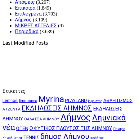
Απόψεις
(3.207)
Επίκαιρα
(1.849)
Επιλεγμένα
(3.703)
Λήμνος
(3.109)
ΜΙΚΡΕΣ ΑΓΓΕΛΙΕΣ
(9)
Περιοδικό
(3.639)
Last Modified Posts
Ετικέττες
Myrina
PLAYLAND
ΑΘΛΗΤΙΣΜΟΣ
Lemnos
limnosnea
Ήφαιστος
ΕΚΔΗΛΩΣΕΙΣ ΛΗΜΝΟΣ
ΕΚΔΗΛΩΣΕΙΣ
ΑΤΖΕΝΤΑ
Λήμνος
Λημνιακά
ΛΗΜΝΟΥ
ΘΑΛΑΣΣΑ ΛΗΜΝΟΥ
νέα
Ο ΦΥΤΙΚΟΣ ΠΛΟΥΤΟΣ ΤΗΣ ΛΗΜΝΟΥ
ΟΠΕΝ
Παναγια
δήμος Λήμνου
ΤΕΝΝΙΣ
Κακαβιώτισα
ιερόθεος