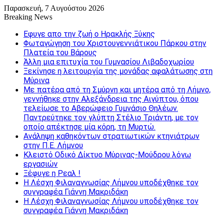
Παρασκευή, 7 Αυγούστου 2026
Breaking News
Εφυγε απο την ζωή o Ηρακλής Ξύκης
Φωταγώγηση του Χριστουγεννιάτικου Πάρκου στην
Πλατεία του Βάρους
Άλλη μια επιτυχία του Γυμνασίου Λιβαδοχωρίου
Ξεκίνησε η λειτουργία της μονάδας αφαλάτωσης στη
Μύρινα
Με πατέρα από τη Σμύρνη και μητέρα από τη Λήμνο,
γεννήθηκε στην Αλεξάνδρεια της Αιγύπτου, όπου
τελείωσε το Αβερώφειο Γυμνάσιο Θηλέων.
Παντρεύτηκε τον γλύπτη Στέλιο Τριάντη, με τον
οποίο απέκτησε μία κόρη, τη Μυρτώ.
Ανάληψη καθηκόντων στρατιωτικών κτηνιάτρων
στην Π.Ε. Λήμνου
Κλειστό Οδικό Δίκτυο Μύρινας-Μούδρου λόγω
εργασιών
Ξέφυγε η Ρεαλ !
Η Λέσχη Φιλαναγνωσίας Λήμνου υποδέχθηκε τον
συγγραφέα Γιάννη Μακριδάκη
Η Λέσχη Φιλαναγνωσίας Λήμνου υποδέχθηκε τον
συγγραφέα Γιάννη Μακριδάκη