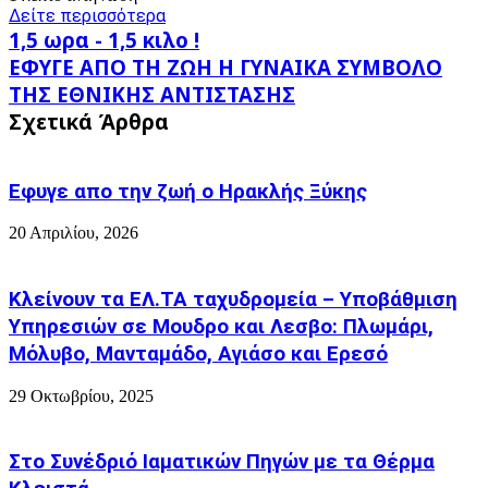
Δείτε περισσότερα
1,5
1,5 ωρα - 1,5 κιλο !
ωρα
ΕΦΥΓΕ
ΕΦΥΓΕ ΑΠΟ ΤΗ ΖΩΗ Η ΓΥΝΑΙΚΑ ΣΥΜΒΟΛΟ
-
ΑΠΟ
ΤΗΣ ΕΘΝΙΚΗΣ ΑΝΤΙΣΤΑΣΗΣ
1,5
ΤΗ
κιλο
Σχετικά Άρθρα
ΖΩΗ
!
Η
ΓΥΝΑΙΚΑ
ΣΥΜΒΟΛΟ
Εφυγε απο την ζωή o Ηρακλής Ξύκης
ΤΗΣ
ΕΘΝΙΚΗΣ
20 Απριλίου, 2026
ΑΝΤΙΣΤΑΣΗΣ
Κλείνουν τα ΕΛ.ΤΑ ταχυδρομεία – Υποβάθμιση
Υπηρεσιών σε Μουδρο και Λεσβο: Πλωμάρι,
Μόλυβο, Μανταμάδο, Αγιάσο και Ερεσό
29 Οκτωβρίου, 2025
Στο Συνέδριό Ιαματικών Πηγών με τα Θέρμα