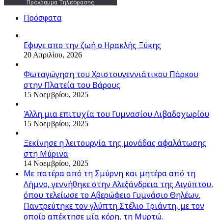
Πρόγραμμα Τηλεόρασης
Πρόσφατα
Εφυγε απο την ζωή o Ηρακλής Ξύκης
20 Απριλίου, 2026
Φωταγώγηση του Χριστουγεννιάτικου Πάρκου
στην Πλατεία του Βάρους
15 Νοεμβρίου, 2025
Άλλη μια επιτυχία του Γυμνασίου Λιβαδοχωρίου
15 Νοεμβρίου, 2025
Ξεκίνησε η λειτουργία της μονάδας αφαλάτωσης
στη Μύρινα
14 Νοεμβρίου, 2025
Με πατέρα από τη Σμύρνη και μητέρα από τη
Λήμνο, γεννήθηκε στην Αλεξάνδρεια της Αιγύπτου,
όπου τελείωσε το Αβερώφειο Γυμνάσιο Θηλέων.
Παντρεύτηκε τον γλύπτη Στέλιο Τριάντη, με τον
οποίο απέκτησε μία κόρη, τη Μυρτώ.