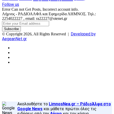
Follow us
Error Can not Get Posts, Incorrect account info.
Λήμνος - ΡΑΔΙΟΑΛΦΑ και Εφημερίδα ΛΗΜΝΟΣ. Τηλ.:
2254022227 , email: ra22227@otenet.gr
Enter
your
Email
Developed by
© Copyright 2026, All Rights Reserved |
address
AegeanNet.gr
Facebook
X
YouTube
Instagram
Facebook
X
Back
to
top
button
Ακολουθήστε το
LimnosNea.gr – ΡάδιοΆλφα στο
Google News
και μάθετε πρώτοι όλες τις
ειδήσεις από την
Λήμνο
και τον κόσμο.