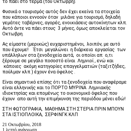
το πάει στο τέρμα (του Οκτωβρη).
Φυσικά ο τουρισμός αυτός δεν έχει εκείνα τα στοιχεία
που κάποιοι εννοούν όταν μιλάνε για τουρισμό, δηλαδή
γεμάτες ταβέρνες, αγορές, ενοικιάσεις αυτοκίνητων κλπ.
Αυτό άντε να πάει στους 3 μήνες, όμως αποκλείεται τον
Οκτωβρη.
Ας είμαστε (μερικώς) ευχαριστημένοι, λοιπόν, με αυτό
που έχουμε! Έτσι μεγαλώνει η διάρκεια εργασίας των
υπάλληλων στα ξενοδοχεία αυτά, οι οποίοι απ ο,τι
ξέρουμε σε μεγάλο ποσοστό είναι Λημνιοί , ενώ και
κάποιες ακόμη κατηγορίες επαγγελματιών (ταξιτζήδες,
πούλμαν κλπ ) έχουν ένα όφελος .
Είναι σημαντικό επίσης ότι τα ξενοδοχεία που αναφέραμε
είναι ελληνικής και το ΠΟΡΤΟ ΜΥΡΙΝΑ Λημνιακής
ιδιοκτησίας και επομένως το οικονομικό όφελος που
έχουν απο αυτή την επιμήκυνση της περιόδου μένει εδώ!
ΣΤΗ ΦΩΤΟΓΡΑΦΙΑ, ΜΑΘΗΜΑ ΣΤΗ ΣΤΕΡΙΑ ΠΡΙΝ ΜΠΟΥΝ
ΣΤΑ ΙΣΤΙΟΠΛΟΙΚΑ, ΣΕΡΦΙΝΓΚ ΚΛΠ
21 Οκτωβρίου, 2018
1 λεπτό ανάγνωση