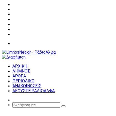
Facebook
X
YouTube
Instagram
Σύνδεση
Random
Article
Sidebar
Μενού
ΑΡΧΙΚΗ
ΛΗΜΝΟΣ
ΑΡΘΡΑ
ΠΕΡΙΟΔΙΚΟ
ΑΝΑΚΟΙΝΩΣΕΙΣ
ΑΚΟΥΣΤΕ ΡΑΔΙΟΑΛΦΑ
Random
Article
Αναζήτηση
για