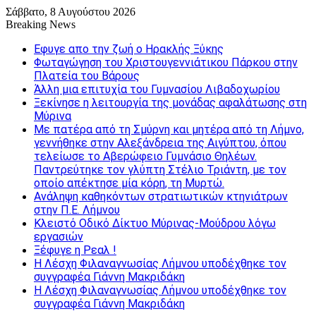
Σάββατο, 8 Αυγούστου 2026
Breaking News
Εφυγε απο την ζωή o Ηρακλής Ξύκης
Φωταγώγηση του Χριστουγεννιάτικου Πάρκου στην
Πλατεία του Βάρους
Άλλη μια επιτυχία του Γυμνασίου Λιβαδοχωρίου
Ξεκίνησε η λειτουργία της μονάδας αφαλάτωσης στη
Μύρινα
Με πατέρα από τη Σμύρνη και μητέρα από τη Λήμνο,
γεννήθηκε στην Αλεξάνδρεια της Αιγύπτου, όπου
τελείωσε το Αβερώφειο Γυμνάσιο Θηλέων.
Παντρεύτηκε τον γλύπτη Στέλιο Τριάντη, με τον
οποίο απέκτησε μία κόρη, τη Μυρτώ.
Ανάληψη καθηκόντων στρατιωτικών κτηνιάτρων
στην Π.Ε. Λήμνου
Κλειστό Οδικό Δίκτυο Μύρινας-Μούδρου λόγω
εργασιών
Ξέφυγε η Ρεαλ !
Η Λέσχη Φιλαναγνωσίας Λήμνου υποδέχθηκε τον
συγγραφέα Γιάννη Μακριδάκη
Η Λέσχη Φιλαναγνωσίας Λήμνου υποδέχθηκε τον
συγγραφέα Γιάννη Μακριδάκη