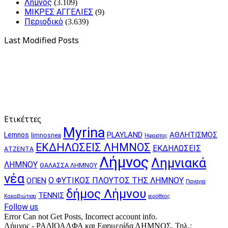
Λήμνος
(3.109)
ΜΙΚΡΕΣ ΑΓΓΕΛΙΕΣ
(9)
Περιοδικό
(3.639)
Last Modified Posts
Ετικέττες
Myrina
PLAYLAND
ΑΘΛΗΤΙΣΜΟΣ
Lemnos
limnosnea
Ήφαιστος
ΕΚΔΗΛΩΣΕΙΣ ΛΗΜΝΟΣ
ΕΚΔΗΛΩΣΕΙΣ
ΑΤΖΕΝΤΑ
Λήμνος
Λημνιακά
ΛΗΜΝΟΥ
ΘΑΛΑΣΣΑ ΛΗΜΝΟΥ
νέα
Ο ΦΥΤΙΚΟΣ ΠΛΟΥΤΟΣ ΤΗΣ ΛΗΜΝΟΥ
ΟΠΕΝ
Παναγια
δήμος Λήμνου
ΤΕΝΝΙΣ
Κακαβιώτισα
ιερόθεος
Follow us
Error Can not Get Posts, Incorrect account info.
Λήμνος - ΡΑΔΙΟΑΛΦΑ και Εφημερίδα ΛΗΜΝΟΣ. Τηλ.: