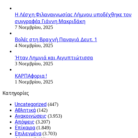
Η Λέσχη Φιλαναγνωσίας Λήμνου υποδέχθηκε τον
συγγραφέα Γιάννη Μακριδάκη
7 Νοεμβρίου, 2025
Βολές στη Βραχνή Παναγιά Δευτ. 1
4 Νοεμβρίου, 2025
Ήταν Λημνιά και Αιγυπτιώτισσα
3 Νοεμβρίου, 2025
ΚΑΡΠΑφορια !
1 Νοεμβρίου, 2025
Kατηγορίες
Uncategorized
(447)
Αθλητικά
(142)
Ανακοινώσεις
(3.953)
Απόψεις
(3.207)
Επίκαιρα
(1.849)
Επιλεγμένα
(3.703)