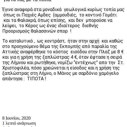
Έγινε αναφορά στα μοναδικά γεωλογικά κυρίως τοπία μας
όπως οι Παχιές Αμδες (αμμουδιές, το κοντινό Γομάτι
και τα Φαλακρά, όπως επίσης, και δεν μπορούσε να
λείψει, το Κέρος ως ένας ιδιαίτερος διεθνής
Προορισμούς θαλασσινών σπορ !
Το καταλυτικό , ως κοντράστ, ήταν στην αρχή και καθώς
στο προηγούμενο θέμα της Εκπομπής από παραλία της
Αττικής αναφέρθηκε το κόστος εισόδου στην Πλαζ με 8 €
και για η χρήση της ξαπλώστρας 4 €, όταν έφτασε η σειρά
της Λήμνου και ρωτήθηκε, νομίζω “εντέχνως” απο την Στ.
Χριστοφιλέα, πόσο χρεώνεται η είσοδος και η χρήση της
ξαπλώστρας στη Λήμνο, ο Μάνος με σαρδόνιο χαμόγελο
απάντησε : ΤΙΠΟΤΑ !
8 Ιουνίου, 2020
1 λεπτό ανάγνωση