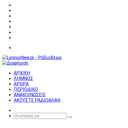
Facebook
X
YouTube
Instagram
Σύνδεση
Random
Article
Sidebar
Μενού
ΑΡΧΙΚΗ
ΛΗΜΝΟΣ
ΑΡΘΡΑ
ΠΕΡΙΟΔΙΚΟ
ΑΝΑΚΟΙΝΩΣΕΙΣ
ΑΚΟΥΣΤΕ ΡΑΔΙΟΑΛΦΑ
Random
Article
Αναζήτηση
για