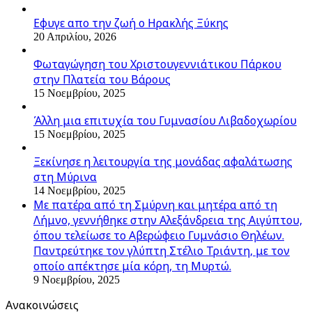
Εφυγε απο την ζωή o Ηρακλής Ξύκης
20 Απριλίου, 2026
Φωταγώγηση του Χριστουγεννιάτικου Πάρκου
στην Πλατεία του Βάρους
15 Νοεμβρίου, 2025
Άλλη μια επιτυχία του Γυμνασίου Λιβαδοχωρίου
15 Νοεμβρίου, 2025
Ξεκίνησε η λειτουργία της μονάδας αφαλάτωσης
στη Μύρινα
14 Νοεμβρίου, 2025
Με πατέρα από τη Σμύρνη και μητέρα από τη
Λήμνο, γεννήθηκε στην Αλεξάνδρεια της Αιγύπτου,
όπου τελείωσε το Αβερώφειο Γυμνάσιο Θηλέων.
Παντρεύτηκε τον γλύπτη Στέλιο Τριάντη, με τον
οποίο απέκτησε μία κόρη, τη Μυρτώ.
9 Νοεμβρίου, 2025
Ανακοινώσεις