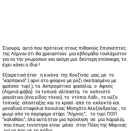
Σίγουρα, αυτό που πρότεινε στους πιθανούς Επισκέπτες
της Λήμνου ότι θα χρειαστούν μια εβδομάδα τουλάχιστον
για να την γνωρίσουν και ακόμη μια δεύτερη επίσκεψη, το
έχει κάνει η ίδια !
Εξαιρετική ήταν η εικόνα της Κουζίνας μας, με το
“κασπακνό” ( αρνί στο φούρνο με ρύζι σκεπασμένο με
φρέσκο τυρί ), τα Ασπρομύτικα φασόλια, ο Αφκος
(Λημνιά φάβα) τα τοπικά αλίπαστα, το καπνιστό
μαγιάτικο (ένα είδος τόνου), το ντόπιο Λάδι , το ούζο
τοπικής απόσταξης και το κρασί από τα εκλεκτά και
μοναδικά σταφύλια ποικιλίας Μοσχάτο Αλεξανδρείας , το
ψωμί απο το περίφημο στάρι “Λήμνος”, το τυρί ΠΟΠ
“καλαθάκι”, όλα αυτά ήταν μια πρόκληση σε μια παραλία,
που όπως τονίστηκε είναι μέσα στην Πόλη της Μύρινας
για να πας με τα πόδια.