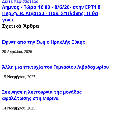
Δείτε περισσότερα
Λημνος
Λημνος - Τώρα 16.00 - 8/6/20- στην ΕΡΤ1 !!!
-
Περιφ.
Περιφ. Β. Αιγαιου - Γιαν. Σπιλάνης: Τι θα
Τώρα
Β.
γίνει;
16.00
Αιγαιου
-
Σχετικά Άρθρα
-
8/6/20-
Γιαν.
στην
Σπιλάνης:
ΕΡΤ1
Τι
Εφυγε απο την ζωή o Ηρακλής Ξύκης
!!!
θα
γίνει;
20 Απριλίου, 2026
Άλλη μια επιτυχία του Γυμνασίου Λιβαδοχωρίου
15 Νοεμβρίου, 2025
Ξεκίνησε η λειτουργία της μονάδας
αφαλάτωσης στη Μύρινα
14 Νοεμβρίου, 2025