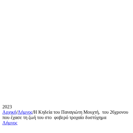
2023
Αρχική
/
Λήμνος
/
Η Κηδεία του Παναγιώτη Μουχτή, του 26χρονου
που έχασε τη ζωή του στο φοβερό τροχαίο δυστύχημα
Λήμνος