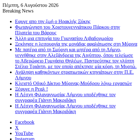
Πέμπτη, 6 Αυγούστου 2026
Breaking News
Εφυγε απο την ζωή o Ηρακλής Ξύκης
Φωταγώγηση του Χριστουγεννιάτικου Πάρκου στην
Πλατεία του Βάρους
Άλλη μια επιτυχία του Γυμνασίου Λιβαδοχωρίου
Ξεκίνησε η λειτουργία της μονάδας αφαλάτωσης στη Μύρινα
Με πατέρα από τη Σμύρνη και μητέρα από τη Λήμνο,
γεννήθηκε στην Αλεξάνδρεια της Αιγύπτου, όπου τελείωσε
το Αβερώφειο Γυμνάσιο Θηλέων. Παντρεύτηκε τον γλύπτη
Στέλιο Τριάντη, με τον οποίο απέκτησε μία κόρη, τη Μυρτώ.
Ανάληψη καθηκόντων στρατιωτικών κτηνιάτρων στην Π.Ε.
Λήμνου
Κλειστό Οδικό Δίκτυο Μύρινας-Μούδρου λόγω εργασιών
Ξέφυγε η Ρεαλ !
Η Λέσχη Φιλαναγνωσίας Λήμνου υποδέχθηκε τον
συγγραφέα Γιάννη Μακριδάκη
Η Λέσχη Φιλαναγνωσίας Λήμνου υποδέχθηκε τον
συγγραφέα Γιάννη Μακριδάκη
Facebook
X
YouTube
Instagram