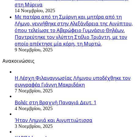
στη Μύρινα
14 Νοεμβρίου, 2025
Με πατέρα από τη Σμύρνη και μητέρα από τη
Λήμνο, γεννήθηκε στην Αλεξάνδρεια της Αιγύπτου,
όπου τελείωσε το Αβερώφειο Γυμνάσιο Θηλέων.
Παντρεύτηκε τον γλύπτη Στέλιο Τριάντη, με τον
οποίο απέκτησε μία κόρη, τη Μυρτώ.
9 Νοεμβρίου, 2025
Ανακοινώσεις
Η Λέσχη Φιλαναγνωσίας Λήμνου υποδέχθηκε τον
συγγραφέα Γιάννη Μακριδάκη
7 Νοεμβρίου, 2025
Βολές στη Βραχνή Παναγιά Δευτ. 1
4 Νοεμβρίου, 2025
Ήταν Λημνιά και Αιγυπτιώτισσα
3 Νοεμβρίου, 2025