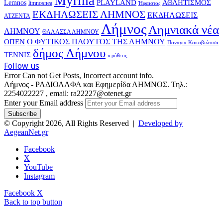
Myrina
PLAYLAND
ΑΘΛΗΤΙΣΜΟΣ
Lemnos
limnosnea
Ήφαιστος
ΕΚΔΗΛΩΣΕΙΣ ΛΗΜΝΟΣ
ΕΚΔΗΛΩΣΕΙΣ
ΑΤΖΕΝΤΑ
Λήμνος
Λημνιακά νέα
ΛΗΜΝΟΥ
ΘΑΛΑΣΣΑ ΛΗΜΝΟΥ
Ο ΦΥΤΙΚΟΣ ΠΛΟΥΤΟΣ ΤΗΣ ΛΗΜΝΟΥ
ΟΠΕΝ
Παναγια Κακαβιώτισα
δήμος Λήμνου
ΤΕΝΝΙΣ
ιερόθεος
Follow us
Error Can not Get Posts, Incorrect account info.
Λήμνος - ΡΑΔΙΟΑΛΦΑ και Εφημερίδα ΛΗΜΝΟΣ. Τηλ.:
2254022227 , email: ra22227@otenet.gr
Enter your Email address
© Copyright 2026, All Rights Reserved |
Developed by
AegeanNet.gr
Facebook
X
YouTube
Instagram
Facebook
X
Back to top button