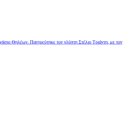
νάσιο Θηλέων. Παντρεύτηκε τον γλύπτη Στέλιο Τριάντη, με τον