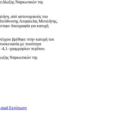
μα Δίωξης Ναρκωτικών της
ιλήνη, από αστυνομικούς του
διεύθυνσης Ασφαλείας Μυτιλήνης,
ίστηκε δικογραφία για κατοχή
ελέγχου βρέθηκε στην κατοχή του
 συσκευασία με ποσότητα
 -4,1- γραμμαρίων περίπου.
Δίωξης Ναρκωτικών της
-mail
Εκτύπωση