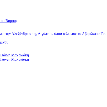
του Βάρους
κε στην Αλεξάνδρεια της Αιγύπτου, όπου τελείωσε το Αβερώφειο Γυμ
ήμνου
 Γιάννη Μακριδάκη
 Γιάννη Μακριδάκη