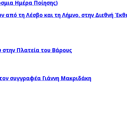
όσμια Ημέρα Ποίησης)
ων από τη Λέσβο και τη Λήμνο, στην Διεθνή Έκ
 στην Πλατεία του Βάρους
τον συγγραφέα Γιάννη Μακριδάκη