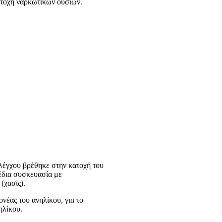
ατοχή ναρκωτικών ουσιών.
ελέγχου βρέθηκε στην κατοχή του
έδια συσκευασία με
(χασίς).
νέας του ανηλίκου, για το
ηλίκου.