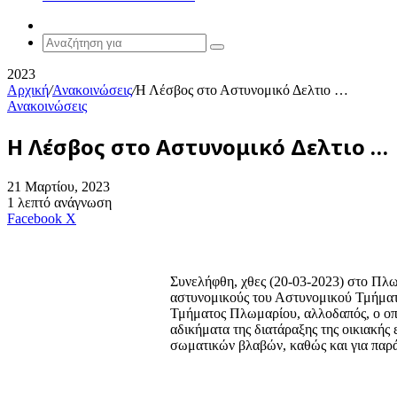
Random
Article
Αναζήτηση
για
2023
Αρχική
/
Ανακοινώσεις
/
Η Λέσβος στο Αστυνομικό Δελτιο …
Ανακοινώσεις
Η Λέσβος στο Αστυνομικό Δελτιο …
21 Μαρτίου, 2023
1 λεπτό ανάγνωση
Messenger
Messenger
WhatsApp
Viber
Κοινοποίηση
Facebook
X
μέσω
E-
mail
Συνελήφθη, χθες (20-03-2023) στο Πλω
αστυνομικούς του Αστυνομικού Τμήματ
Τμήματος Πλωμαρίου, αλλοδαπός, ο οπο
αδικήματα της διατάραξης της οικιακής 
σωματικών βλαβών, καθώς και για παρά