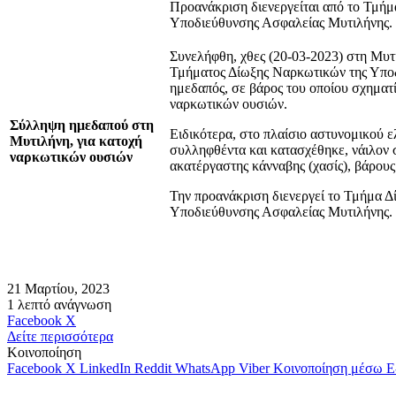
Προανάκριση διενεργείται από το Τμή
Υποδιεύθυνσης Ασφαλείας Μυτιλήνης.
Συνελήφθη, χθες (20-03-2023) στη Μυτ
Τμήματος Δίωξης Ναρκωτικών της Υπο
ημεδαπός, σε βάρος του οποίου σχηματ
ναρκωτικών ουσιών.
Σύλληψη ημεδαπού στη
Ειδικότερα, στο πλαίσιο αστυνομικού 
Μυτιλήνη, για κατοχή
συλληφθέντα και κατασχέθηκε, νάιλον
ναρκωτικών ουσιών
ακατέργαστης κάνναβης (χασίς), βάρους
Την προανάκριση διενεργεί το Τμήμα 
Υποδιεύθυνσης Ασφαλείας Μυτιλήνης.
21 Μαρτίου, 2023
1 λεπτό ανάγνωση
Messenger
Messenger
WhatsApp
Viber
Κοινοποίηση
Facebook
X
μέσω
Δείτε περισσότερα
E-
Κοινοποίηση
mail
Facebook
X
LinkedIn
Reddit
WhatsApp
Viber
Κοινοποίηση μέσω E