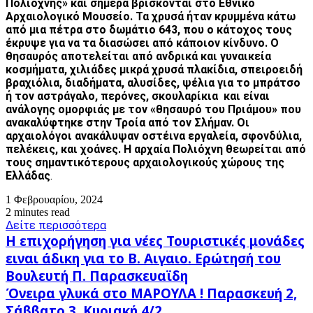
Πολιόχνης» και σήμερα βρίσκονται στο Εθνικό
Αρχαιολογικό Μουσείο. Τα χρυσά ήταν κρυμμένα κάτω
από μια πέτρα στο δωμάτιο 643, που ο κάτοχος τους
έκρυψε για να τα διασώσει από κάποιον κίνδυνο. O
θησαυρός αποτελείται από ανδρικά και γυναικεία
κοσμήματα, χιλιάδες μικρά χρυσά πλακίδια, σπειροειδή
βραχιόλια, διαδήματα, αλυσίδες, ψέλια για το μπράτσο
ή τον αστράγαλο, περόνες, σκουλαρίκια και είναι
ανάλογης ομορφιάς με τον «θησαυρό του Πριάμου» που
ανακαλύφτηκε στην Τροία από τον Σλήμαν. Οι
αρχαιολόγοι ανακάλυψαν οστέινα εργαλεία, σφονδύλια,
πελέκεις, και χοάνες. Η αρχαία Πολιόχνη θεωρείται από
τους σημαντικότερους αρχαιολογικούς χώρους της
Ελλάδας
.
1 Φεβρουαρίου, 2024
2 minutes read
Δείτε περισσότερα
Η
Η επιχορήγηση για νέες Τουριστικές μονάδες
επιχορήγηση
ειναι άδικη για το Β. Αιγαιο. Ερώτησή του
για
Βουλευτή Π. Παρασκευαϊδη
νέες
Όνειρα
Τουριστικές
Όνειρα γλυκά στο ΜΑΡΟΥΛΑ ! Παρασκευή 2,
γλυκά
μονάδες
Σάββατο 3, Κυριακή 4/2