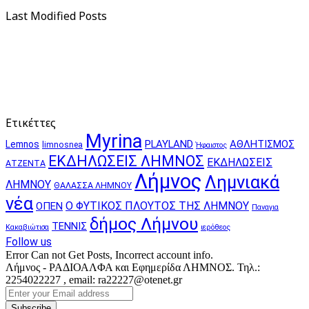
Last Modified Posts
Ετικέττες
Myrina
PLAYLAND
ΑΘΛΗΤΙΣΜΟΣ
Lemnos
limnosnea
Ήφαιστος
ΕΚΔΗΛΩΣΕΙΣ ΛΗΜΝΟΣ
ΕΚΔΗΛΩΣΕΙΣ
ΑΤΖΕΝΤΑ
Λήμνος
Λημνιακά
ΛΗΜΝΟΥ
ΘΑΛΑΣΣΑ ΛΗΜΝΟΥ
νέα
Ο ΦΥΤΙΚΟΣ ΠΛΟΥΤΟΣ ΤΗΣ ΛΗΜΝΟΥ
ΟΠΕΝ
Παναγια
δήμος Λήμνου
ΤΕΝΝΙΣ
Κακαβιώτισα
ιερόθεος
Follow us
Error Can not Get Posts, Incorrect account info.
Λήμνος - ΡΑΔΙΟΑΛΦΑ και Εφημερίδα ΛΗΜΝΟΣ. Τηλ.:
2254022227 , email: ra22227@otenet.gr
Enter
your