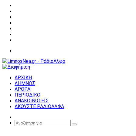
Facebook
X
YouTube
Instagram
Σύνδεση
Random
Article
Sidebar
Μενού
ΑΡΧΙΚΗ
ΛΗΜΝΟΣ
ΑΡΘΡΑ
ΠΕΡΙΟΔΙΚΟ
ΑΝΑΚΟΙΝΩΣΕΙΣ
ΑΚΟΥΣΤΕ ΡΑΔΙΟΑΛΦΑ
Random
Article
Αναζήτηση
για