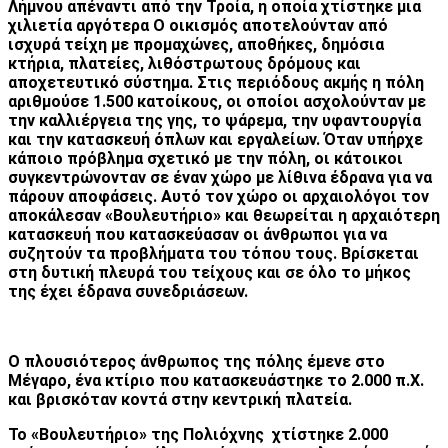
Λήμνου απέναντι από την Τροία, η οποία χτίστηκε μια
χιλιετία αργότερα Ο οικισμός αποτελούνταν από
ισχυρά τείχη με προμαχώνες, αποθήκες, δημόσια
κτήρια, πλατείες, λιθόστρωτους δρόμους και
αποχετευτικό σύστημα. Στις περιόδους ακμής η πόλη
αριθμούσε 1.500 κατοίκους, οι οποίοι ασχολούνταν με
την καλλιέργεια της γης, το ψάρεμα, την υφαντουργία
και την κατασκευή όπλων και εργαλείων. Όταν υπήρχε
κάποιο πρόβλημα σχετικό με την πόλη, οι κάτοικοι
συγκεντρώνονταν σε έναν χώρο με λίθινα έδρανα για να
πάρουν αποφάσεις. Αυτό τον χώρο οι αρχαιολόγοι τον
αποκάλεσαν «Βουλευτήριο» και θεωρείται η αρχαιότερη
κατασκευή που κατασκεύασαν οι άνθρωποι για να
συζητούν τα προβλήματα του τόπου τους. Βρίσκεται
στη δυτική πλευρά του τείχους και σε όλο το μήκος
της έχει έδρανα συνεδριάσεων.
Ο πλουσιότερος άνθρωπος της πόλης έμενε στο
Μέγαρο, ένα κτίριο που κατασκευάστηκε το 2.000 π.Χ.
και βρισκόταν κοντά στην κεντρική πλατεία.
Το «Βουλευτήριο» της Πολιόχνης χτίστηκε 2.000