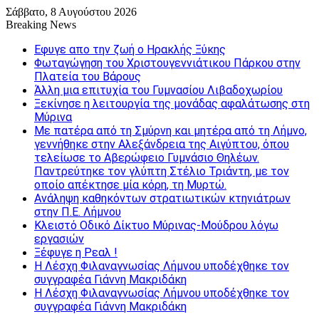
Σάββατο, 8 Αυγούστου 2026
Breaking News
Εφυγε απο την ζωή o Ηρακλής Ξύκης
Φωταγώγηση του Χριστουγεννιάτικου Πάρκου στην
Πλατεία του Βάρους
Άλλη μια επιτυχία του Γυμνασίου Λιβαδοχωρίου
Ξεκίνησε η λειτουργία της μονάδας αφαλάτωσης στη
Μύρινα
Με πατέρα από τη Σμύρνη και μητέρα από τη Λήμνο,
γεννήθηκε στην Αλεξάνδρεια της Αιγύπτου, όπου
τελείωσε το Αβερώφειο Γυμνάσιο Θηλέων.
Παντρεύτηκε τον γλύπτη Στέλιο Τριάντη, με τον
οποίο απέκτησε μία κόρη, τη Μυρτώ.
Ανάληψη καθηκόντων στρατιωτικών κτηνιάτρων
στην Π.Ε. Λήμνου
Κλειστό Οδικό Δίκτυο Μύρινας-Μούδρου λόγω
εργασιών
Ξέφυγε η Ρεαλ !
Η Λέσχη Φιλαναγνωσίας Λήμνου υποδέχθηκε τον
συγγραφέα Γιάννη Μακριδάκη
Η Λέσχη Φιλαναγνωσίας Λήμνου υποδέχθηκε τον
συγγραφέα Γιάννη Μακριδάκη