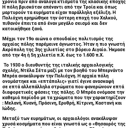
χρόνια πριν από ανάλογα κτίσματα της κλασικής εποχής
Η πόλη βρισκόταν απέναντι από την Τροία και όπως
μαρτυρούν τα ευρήματα είχαν παράλληλη εξέλιξη. Η
Πολιόχνη ερημώθηκε την ύστερη εποχή του Χαλκού,
πιθανόν έπειτα από έναν μεγάλο σεισμό και δεν
κατοικήθηκε ξανά.
Μέχρι τον 19ο αιώνα ο σπουδαίος πολιτισμός της
αρχαίας πόλης παρέμεινε άγνωστος. Ήταν η πιο γνωστή
Ακρόπολη της 3ης χιλιετίας στο βόρειο Αιγαίο. Ήκμασε
από την 4η ή 5η χιλιετία π.Χ. έως το 1.600 π.Χ.
Το 1930 ο διευθυντής της ιταλικής αρχαιολογικής
σχολής, Ντέλα Σέτα μαζί με τον βοηθό του Μπερνάντο
Μπρέα ανακάλυψαν την Πολιόχνη. Η αρχαία πόλη
ονομάστηκε και «επτάπολις» γιατί έγινε ανασκαφή
σε επτά αλλεπάλληλα στρώματα που φανερώνουν επτά
διαφορετικές φάσεις της πόλης. Ο Μπρέα ονόμασε την
καθεμιά περίοδο με τα χρώματα που την χαρακτηρίζουν
: Μελανή, Κυανή, Πράσινη, Ερυθρή, Κίτρινη, Καστανή και
Ιώδης.
Μεταξύ των ευρημάτων, οι αρχαιολόγοι ανακάλυψαν
χρυσά κοσμήματα που είναι γνωστά ως ο «θησαυρός της