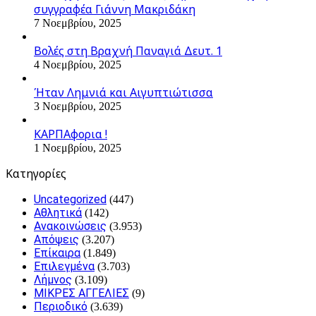
συγγραφέα Γιάννη Μακριδάκη
7 Νοεμβρίου, 2025
Βολές στη Βραχνή Παναγιά Δευτ. 1
4 Νοεμβρίου, 2025
Ήταν Λημνιά και Αιγυπτιώτισσα
3 Νοεμβρίου, 2025
ΚΑΡΠΑφορια !
1 Νοεμβρίου, 2025
Kατηγορίες
Uncategorized
(447)
Αθλητικά
(142)
Ανακοινώσεις
(3.953)
Απόψεις
(3.207)
Επίκαιρα
(1.849)
Επιλεγμένα
(3.703)
Λήμνος
(3.109)
ΜΙΚΡΕΣ ΑΓΓΕΛΙΕΣ
(9)
Περιοδικό
(3.639)