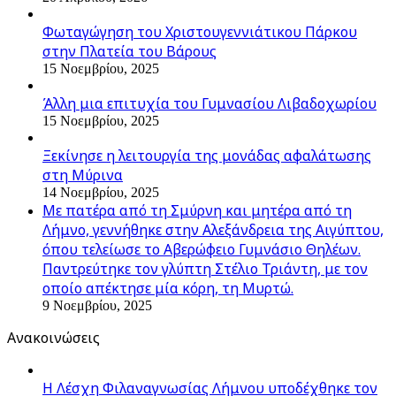
Φωταγώγηση του Χριστουγεννιάτικου Πάρκου
στην Πλατεία του Βάρους
15 Νοεμβρίου, 2025
Άλλη μια επιτυχία του Γυμνασίου Λιβαδοχωρίου
15 Νοεμβρίου, 2025
Ξεκίνησε η λειτουργία της μονάδας αφαλάτωσης
στη Μύρινα
14 Νοεμβρίου, 2025
Με πατέρα από τη Σμύρνη και μητέρα από τη
Λήμνο, γεννήθηκε στην Αλεξάνδρεια της Αιγύπτου,
όπου τελείωσε το Αβερώφειο Γυμνάσιο Θηλέων.
Παντρεύτηκε τον γλύπτη Στέλιο Τριάντη, με τον
οποίο απέκτησε μία κόρη, τη Μυρτώ.
9 Νοεμβρίου, 2025
Ανακοινώσεις
Η Λέσχη Φιλαναγνωσίας Λήμνου υποδέχθηκε τον