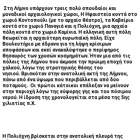
Στη Λήμνο υπάρχουν τρεις πολύ σπουδαίοι και
μοναδικοί αρχαιολογικοί χώροι, Η Ηφαιστεία κοντά στο
χωριό Κοντοπούλι (με το αρχαίο θέατρο), τα Καβείρια
κοντά στο χωριό Παναγιά και η Πολιόχνη, μια αρχαία
πόλη κοντά στο χωριό Καμίνια. Η ελληνική αυτή πόλη
θεωρείται η αρχαιότερη ευρωπαϊκή πόλη. Είχε
Βουλευτήριο με έδρανα για τη λήψη κρίσιμων
αποφάσεων και εκεί ανακαλύφτηκε ο περίφημος
θησαυρός των χρυσών κοσμημάτων. Ήταν μια από τις
πόλεις της Λήμνου που άκμασε την πρώιμη εποχή του
χαλκού, λόγω της στρατηγικής θέσης του
νησιού. Βρισκόταν στην ανατολική ακτή της Λήμνου,
πάνω από ένα ύψωμα που περιβάλλεται από δύο
ποταμούς. Οι πρώτοι κάτοικοι επέλεξαν να μείνουν
στην περιοχή λόγω της εύφορης γης και του πόσιμου
νερού. Η ίδρυση της χρονολογείται
στα μέσα της 5ης
χιλιετίας π.Χ.
Η Πολιόχνη βρίσκεται στην ανατολική πλευρά της