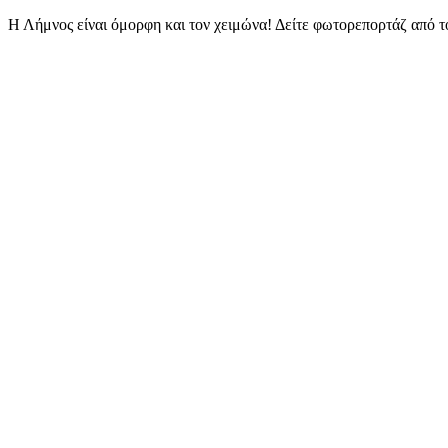
mail
Η Λήμνος είναι όμορφη και τον χειμώνα! Δείτε φωτορεπορτάζ από 