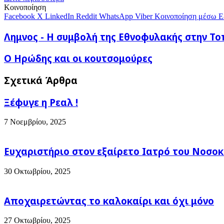
E-
Κοινοποίηση
mail
Facebook
X
LinkedIn
Reddit
WhatsApp
Viber
Κοινοποίηση μέσω E
Λημνος
Λημνος - Η συμβολή της Εθνοφυλακής στην Τ
-
Η
Ο
Ο Ηρώδης και οι κουτσομούρες
συμβολή
Ηρώδης
της
και
Σχετικά Άρθρα
Εθνοφυλακής
οι
στην
κουτσομούρες
Τοπική
Ξέφυγε η Ρεαλ !
Άμυνα
7 Νοεμβρίου, 2025
Ευχαριστήριο στον εξαίρετο Ιατρό του Νοσοκ
30 Οκτωβρίου, 2025
Αποχαιρετώντας το καλοκαίρι και όχι μόνο
27 Οκτωβρίου, 2025