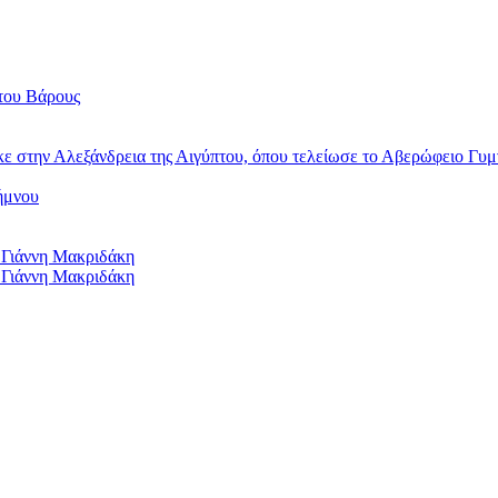
του Βάρους
κε στην Αλεξάνδρεια της Αιγύπτου, όπου τελείωσε το Αβερώφειο Γυμ
ήμνου
 Γιάννη Μακριδάκη
 Γιάννη Μακριδάκη