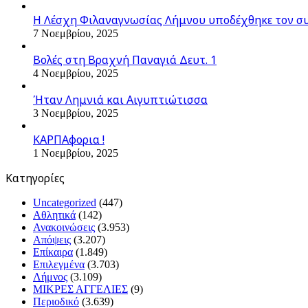
Η Λέσχη Φιλαναγνωσίας Λήμνου υποδέχθηκε τον σ
7 Νοεμβρίου, 2025
Βολές στη Βραχνή Παναγιά Δευτ. 1
4 Νοεμβρίου, 2025
Ήταν Λημνιά και Αιγυπτιώτισσα
3 Νοεμβρίου, 2025
ΚΑΡΠΑφορια !
1 Νοεμβρίου, 2025
Kατηγορίες
Uncategorized
(447)
Αθλητικά
(142)
Ανακοινώσεις
(3.953)
Απόψεις
(3.207)
Επίκαιρα
(1.849)
Επιλεγμένα
(3.703)
Λήμνος
(3.109)
ΜΙΚΡΕΣ ΑΓΓΕΛΙΕΣ
(9)
Περιοδικό
(3.639)