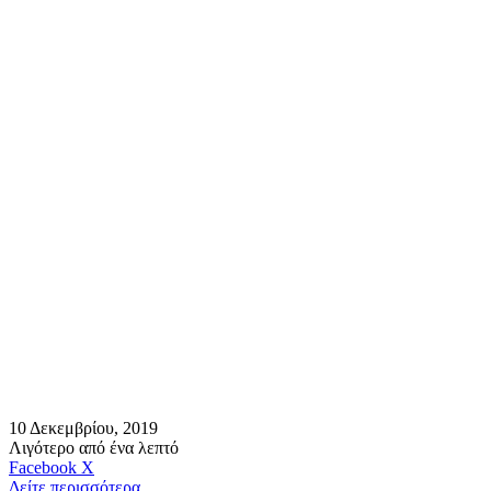
10 Δεκεμβρίου, 2019
Λιγότερο από ένα λεπτό
Messenger
Messenger
WhatsApp
Viber
Κοινοποίηση
Facebook
X
μέσω
Δείτε περισσότερα