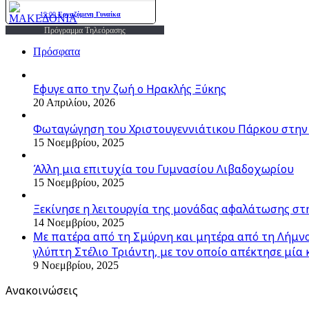
Πρόγραμμα Τηλεόρασης
Πρόσφατα
Εφυγε απο την ζωή o Ηρακλής Ξύκης
20 Απριλίου, 2026
Φωταγώγηση του Χριστουγεννιάτικου Πάρκου στην
15 Νοεμβρίου, 2025
Άλλη μια επιτυχία του Γυμνασίου Λιβαδοχωρίου
15 Νοεμβρίου, 2025
Ξεκίνησε η λειτουργία της μονάδας αφαλάτωσης στ
14 Νοεμβρίου, 2025
Με πατέρα από τη Σμύρνη και μητέρα από τη Λήμνο,
γλύπτη Στέλιο Τριάντη, με τον οποίο απέκτησε μία 
9 Νοεμβρίου, 2025
Ανακοινώσεις