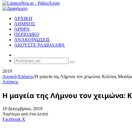
ΑΡΧΙΚΗ
ΛΗΜΝΟΣ
ΑΡΘΡΑ
ΠΕΡΙΟΔΙΚΟ
ΑΝΑΚΟΙΝΩΣΕΙΣ
ΑΚΟΥΣΤΕ ΡΑΔΙΟΑΛΦΑ
Random
Article
Αναζήτηση
για
2019
Αρχική
/
Απόψεις
/
Η μαγεία της Λήμνου τον χειμώνα: Κόλπος Μούδρ
Απόψεις
Η μαγεία της Λήμνου τον χειμώνα:
10 Δεκεμβρίου, 2019
Λιγότερο από ένα λεπτό
Messenger
Messenger
WhatsApp
Viber
Κοινοποίηση
Facebook
X
μέσω
E-