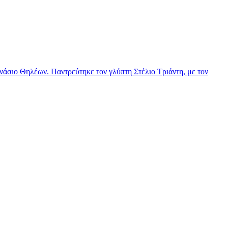
νάσιο Θηλέων. Παντρεύτηκε τον γλύπτη Στέλιο Τριάντη, με τον