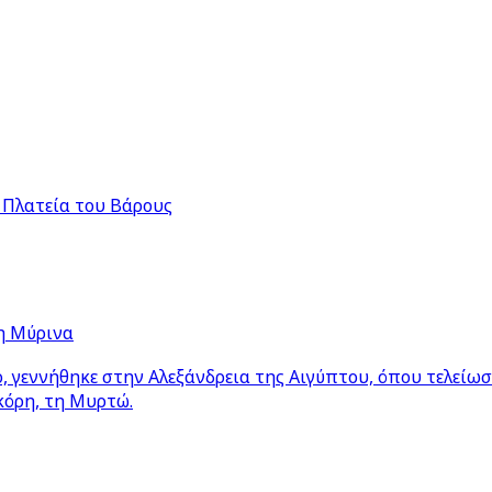
 Πλατεία του Βάρους
η Μύρινα
 γεννήθηκε στην Αλεξάνδρεια της Αιγύπτου, όπου τελείω
κόρη, τη Μυρτώ.