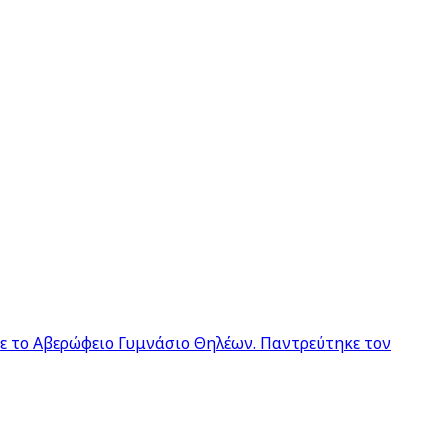
σε το Αβερώφειο Γυμνάσιο Θηλέων. Παντρεύτηκε τον