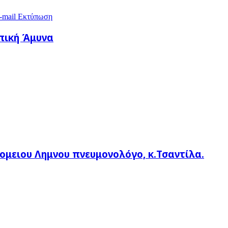
-mail
Εκτύπωση
οπική Άμυνα
ομειου Λημνου πνευμονολόγο, κ.Τσαντίλα.