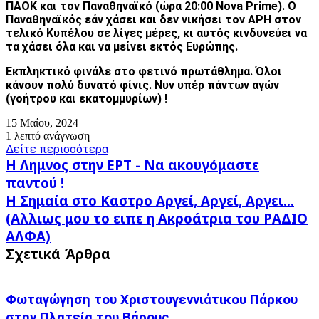
ΠΑΟΚ και τον Παναθηναϊκό (ώρα 20:00 Nova Prime). Ο
Παναθηναϊκός εάν χάσει και δεν νικήσει τον ΑΡΗ στον
τελικό Κυπέλου σε λίγες μέρες, κι αυτός κινδυνεύει να
τα χάσει όλα και να μείνει εκτός Ευρώπης.
Εκπληκτικό φινάλε στο φετινό πρωτάθλημα. Όλοι
κάνουν πολύ δυνατό φίνις. Νυν υπέρ πάντων αγών
(γοήτρου και εκατομμυρίων) !
15 Μαΐου, 2024
1 λεπτό ανάγνωση
Δείτε περισσότερα
Η
Η Λημνος στην ΕΡΤ - Να ακουγόμαστε
Λημνος
παντού !
στην
Η
Η Σημαία στο Καστρο Αργεί, Αργεί, Αργει...
ΕΡΤ
Σημαία
-
(Αλλιως μου το ειπε η Ακροάτρια του ΡΑΔΙΟ
στο
Να
ΑΛΦΑ)
Καστρο
ακουγόμαστε
Αργεί,
Σχετικά Άρθρα
παντού
Αργεί,
!
Αργει...
(Αλλιως
Φωταγώγηση του Χριστουγεννιάτικου Πάρκου
μου
στην Πλατεία του Βάρους