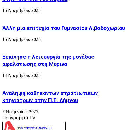
το
ειπε
15 Νοεμβρίου, 2025
η
Ακροάτρια
του
ΡΑΔΙΟ
Άλλη μια επιτυχία του Γυμνασίου Λιβαδοχωρίου
ΑΛΦΑ)
15 Νοεμβρίου, 2025
Ξεκίνησε η λειτουργία της μονάδας
αφαλάτωσης στη Μύρινα
14 Νοεμβρίου, 2025
Ανάληψη καθηκόντων στρατιωτικών
κτηνιάτρων στην Π.Ε. Λήμνου
7 Νοεμβρίου, 2025
Πρόγραμμα TV