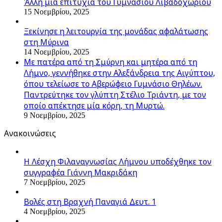
Άλλη μια επιτυχία του Γυμνασίου Λιβαδοχωρίου
15 Νοεμβρίου, 2025
Ξεκίνησε η λειτουργία της μονάδας αφαλάτωσης
στη Μύρινα
14 Νοεμβρίου, 2025
Με πατέρα από τη Σμύρνη και μητέρα από τη
Λήμνο, γεννήθηκε στην Αλεξάνδρεια της Αιγύπτου,
όπου τελείωσε το Αβερώφειο Γυμνάσιο Θηλέων.
Παντρεύτηκε τον γλύπτη Στέλιο Τριάντη, με τον
οποίο απέκτησε μία κόρη, τη Μυρτώ.
9 Νοεμβρίου, 2025
Ανακοινώσεις
Η Λέσχη Φιλαναγνωσίας Λήμνου υποδέχθηκε τον
συγγραφέα Γιάννη Μακριδάκη
7 Νοεμβρίου, 2025
Βολές στη Βραχνή Παναγιά Δευτ. 1
4 Νοεμβρίου, 2025