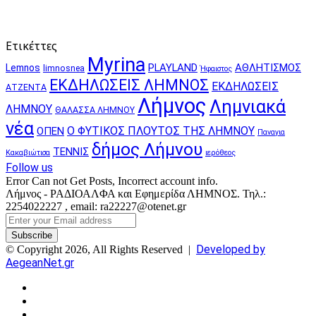
Ετικέττες
Myrina
PLAYLAND
ΑΘΛΗΤΙΣΜΟΣ
Lemnos
limnosnea
Ήφαιστος
ΕΚΔΗΛΩΣΕΙΣ ΛΗΜΝΟΣ
ΕΚΔΗΛΩΣΕΙΣ
ΑΤΖΕΝΤΑ
Λήμνος
Λημνιακά
ΛΗΜΝΟΥ
ΘΑΛΑΣΣΑ ΛΗΜΝΟΥ
νέα
Ο ΦΥΤΙΚΟΣ ΠΛΟΥΤΟΣ ΤΗΣ ΛΗΜΝΟΥ
ΟΠΕΝ
Παναγια
δήμος Λήμνου
ΤΕΝΝΙΣ
Κακαβιώτισα
ιερόθεος
Follow us
Error Can not Get Posts, Incorrect account info.
Λήμνος - ΡΑΔΙΟΑΛΦΑ και Εφημερίδα ΛΗΜΝΟΣ. Τηλ.:
2254022227 , email: ra22227@otenet.gr
Enter
your
Email
Developed by
© Copyright 2026, All Rights Reserved |
address
AegeanNet.gr
Facebook
X
YouTube