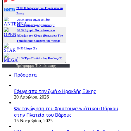
Πρόγραμμα Τηλεόρασης
Πρόσφατα
Εφυγε απο την ζωή o Ηρακλής Ξύκης
20 Απριλίου, 2026
Φωταγώγηση του Χριστουγεννιάτικου Πάρκου
στην Πλατεία του Βάρους
15 Νοεμβρίου, 2025