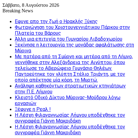
Σάββατο, 8 Αυγούστου 2026
Breaking News
Εφυγε απο την ζωή o Ηρακλής Ξύκης
Φωταγώγηση του Χριστουγεννιάτικου Πάρκου στην
Πλατεία του Βάρους
Άλλη μια επιτυχία του Γυμνασίου Λιβαδοχωρίου
Ξεκίνησε η λειτουργία της μονάδας αφαλάτωσης στη
Μύρινα
Με πατέρα από τη Σμύρνη και μητέρα από τη Λήμνο,
γεννήθηκε στην Αλεξάνδρεια της Αιγύπτου, όπου
τελείωσε το Αβερώφειο Γυμνάσιο Θηλέων.
Παντρεύτηκε τον γλύπτη Στέλιο Τριάντη, με τον
οποίο απέκτησε μία κόρη, τη Μυρτώ.
Ανάληψη καθηκόντων στρατιωτικών κτηνιάτρων
στην Π.Ε. Λήμνου
Κλειστό Οδικό Δίκτυο Μύρινας-Μούδρου λόγω
εργασιών
Ξέφυγε η Ρεαλ !
Η Λέσχη Φιλαναγνωσίας Λήμνου υποδέχθηκε τον
συγγραφέα Γιάννη Μακριδάκη
Η Λέσχη Φιλαναγνωσίας Λήμνου υποδέχθηκε τον
συγγραφέα Γιάννη Μακριδάκη