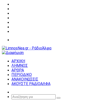
Facebook
X
YouTube
Instagram
Σύνδεση
Random
Article
Sidebar
Μενού
ΑΡΧΙΚΗ
ΛΗΜΝΟΣ
ΑΡΘΡΑ
ΠΕΡΙΟΔΙΚΟ
ΑΝΑΚΟΙΝΩΣΕΙΣ
ΑΚΟΥΣΤΕ ΡΑΔΙΟΑΛΦΑ
Random
Article
Αναζήτηση
για