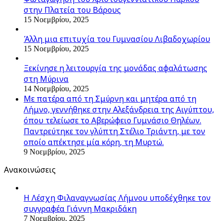
στην Πλατεία του Βάρους
15 Νοεμβρίου, 2025
Άλλη μια επιτυχία του Γυμνασίου Λιβαδοχωρίου
15 Νοεμβρίου, 2025
Ξεκίνησε η λειτουργία της μονάδας αφαλάτωσης
στη Μύρινα
14 Νοεμβρίου, 2025
Με πατέρα από τη Σμύρνη και μητέρα από τη
Λήμνο, γεννήθηκε στην Αλεξάνδρεια της Αιγύπτου,
όπου τελείωσε το Αβερώφειο Γυμνάσιο Θηλέων.
Παντρεύτηκε τον γλύπτη Στέλιο Τριάντη, με τον
οποίο απέκτησε μία κόρη, τη Μυρτώ.
9 Νοεμβρίου, 2025
Ανακοινώσεις
Η Λέσχη Φιλαναγνωσίας Λήμνου υποδέχθηκε τον
συγγραφέα Γιάννη Μακριδάκη
7 Νοεμβρίου, 2025