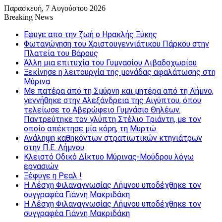
Παρασκευή, 7 Αυγούστου 2026
Breaking News
Εφυγε απο την ζωή o Ηρακλής Ξύκης
Φωταγώγηση του Χριστουγεννιάτικου Πάρκου στην
Πλατεία του Βάρους
Άλλη μια επιτυχία του Γυμνασίου Λιβαδοχωρίου
Ξεκίνησε η λειτουργία της μονάδας αφαλάτωσης στη
Μύρινα
Με πατέρα από τη Σμύρνη και μητέρα από τη Λήμνο,
γεννήθηκε στην Αλεξάνδρεια της Αιγύπτου, όπου
τελείωσε το Αβερώφειο Γυμνάσιο Θηλέων.
Παντρεύτηκε τον γλύπτη Στέλιο Τριάντη, με τον
οποίο απέκτησε μία κόρη, τη Μυρτώ.
Ανάληψη καθηκόντων στρατιωτικών κτηνιάτρων
στην Π.Ε. Λήμνου
Κλειστό Οδικό Δίκτυο Μύρινας-Μούδρου λόγω
εργασιών
Ξέφυγε η Ρεαλ !
Η Λέσχη Φιλαναγνωσίας Λήμνου υποδέχθηκε τον
συγγραφέα Γιάννη Μακριδάκη
Η Λέσχη Φιλαναγνωσίας Λήμνου υποδέχθηκε τον
συγγραφέα Γιάννη Μακριδάκη