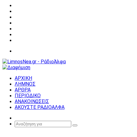
Facebook
X
YouTube
Instagram
Σύνδεση
Random
Article
Sidebar
Μενού
ΑΡΧΙΚΗ
ΛΗΜΝΟΣ
ΑΡΘΡΑ
ΠΕΡΙΟΔΙΚΟ
ΑΝΑΚΟΙΝΩΣΕΙΣ
ΑΚΟΥΣΤΕ ΡΑΔΙΟΑΛΦΑ
Random
Article
Αναζήτηση
για