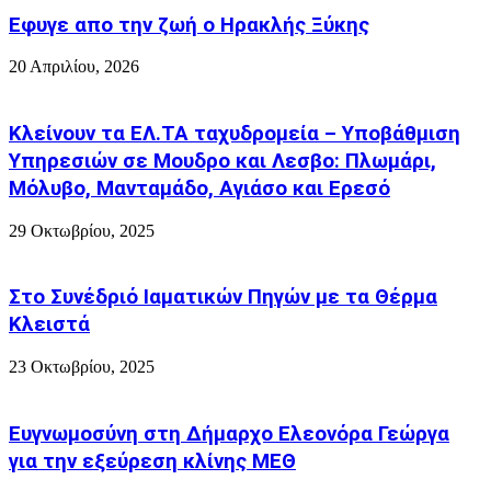
ΦΟΝΤΟ
Εφυγε απο την ζωή o Ηρακλής Ξύκης
ΤΟ
ΚΑΣΤΡΟ
20 Απριλίου, 2026
!
Κλείνουν τα ΕΛ.ΤΑ ταχυδρομεία – Υποβάθμιση
Υπηρεσιών σε Μουδρο και Λεσβο: Πλωμάρι,
Μόλυβο, Μανταμάδο, Αγιάσο και Ερεσό
29 Οκτωβρίου, 2025
Στο Συνέδριό Ιαματικών Πηγών με τα Θέρμα
Κλειστά
23 Οκτωβρίου, 2025
Ευγνωμοσύνη στη Δήμαρχο Ελεονόρα Γεώργα
για την εξεύρεση κλίνης ΜΕΘ