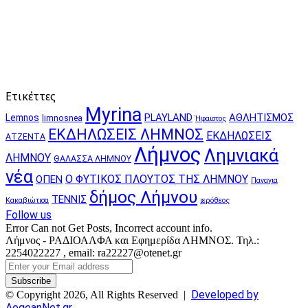
Ετικέττες
Myrina
PLAYLAND
ΑΘΛΗΤΙΣΜΟΣ
Lemnos
limnosnea
Ήφαιστος
ΕΚΔΗΛΩΣΕΙΣ ΛΗΜΝΟΣ
ΕΚΔΗΛΩΣΕΙΣ
ΑΤΖΕΝΤΑ
Λήμνος
Λημνιακά
ΛΗΜΝΟΥ
ΘΑΛΑΣΣΑ ΛΗΜΝΟΥ
νέα
Ο ΦΥΤΙΚΟΣ ΠΛΟΥΤΟΣ ΤΗΣ ΛΗΜΝΟΥ
ΟΠΕΝ
Παναγια
δήμος Λήμνου
ΤΕΝΝΙΣ
Κακαβιώτισα
ιερόθεος
Follow us
Error Can not Get Posts, Incorrect account info.
Λήμνος - ΡΑΔΙΟΑΛΦΑ και Εφημερίδα ΛΗΜΝΟΣ. Τηλ.:
2254022227 , email: ra22227@otenet.gr
Enter
your
Email
Developed by
© Copyright 2026, All Rights Reserved |
address
AegeanNet.gr