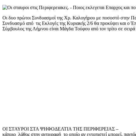
mail
Οι δυο πρώτοι Συνδυασμοί της Χρ. Καλογήρου με ποσοστό στην Πε
Συνδυασμό από τις Εκλογές της Κυριακής 2/6 θα προκύψει και ο Έπ
Σύμβουλος της Λήμνου είναι Μάγδα Τούφου από τον τρίτο σε σε
ΟΙ ΣΤΑΥΡΟΙ ΣΤΑ ΨΗΦΟΔΕΛΤΙΑ ΤΗΣ ΠΕΡΙΦΕΡΕΙΑΣ – (για καλ
κάποιο λάθος στην αντιγραφή το οποίο αν εντοπιστεί μπορεί, παντ