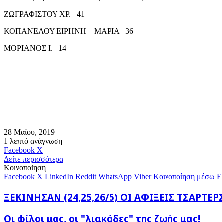
ΖΩΓΡΑΦΙΣΤΟΥ ΧΡ. 41
ΚΟΠΑΝΕΛΟΥ ΕΙΡΗΝΗ – ΜΑΡΙΑ 36
ΜΟΡΙΑΝΟΣ Ι. 14
28 Μαΐου, 2019
1 λεπτό ανάγνωση
Messenger
Messenger
WhatsApp
Viber
Κοινοποίηση
Facebook
X
μέσω
Δείτε περισσότερα
E-
Κοινοποίηση
mail
Facebook
X
LinkedIn
Reddit
WhatsApp
Viber
Κοινοποίηση μέσω E
ΞΕΚΙΝΗΣΑΝ
ΞΕΚΙΝΗΣΑΝ (24,25,26/5) ΟΙ ΑΦΙΞΕΙΣ ΤΣΑΡΤΕΡ
(24,25,26/5)
ΟΙ
Οι
Οι φίλοι μας, οι "λιακάδες" της ζωής μας!
ΑΦΙΞΕΙΣ