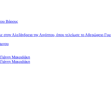
του Βάρους
κε στην Αλεξάνδρεια της Αιγύπτου, όπου τελείωσε το Αβερώφειο Γυμ
ήμνου
 Γιάννη Μακριδάκη
 Γιάννη Μακριδάκη