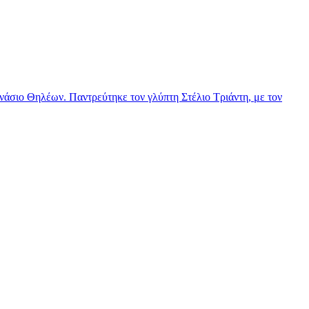
νάσιο Θηλέων. Παντρεύτηκε τον γλύπτη Στέλιο Τριάντη, με τον