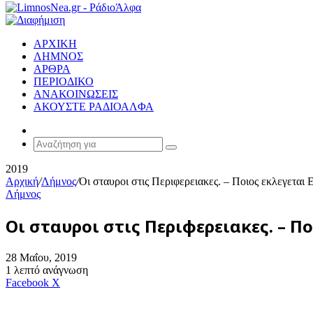
ΑΡΧΙΚΗ
ΛΗΜΝΟΣ
ΑΡΘΡΑ
ΠΕΡΙΟΔΙΚΟ
ΑΝΑΚΟΙΝΩΣΕΙΣ
ΑΚΟΥΣΤΕ ΡΑΔΙΟΑΛΦΑ
Random
Article
Αναζήτηση
για
2019
Αρχική
/
Λήμνος
/
Οι σταυροι στις Περιφερειακες. – Ποιος εκλεγεται 
Λήμνος
Οι σταυροι στις Περιφερειακες. – Π
28 Μαΐου, 2019
1 λεπτό ανάγνωση
Messenger
Messenger
WhatsApp
Viber
Κοινοποίηση
Facebook
X
μέσω
E-