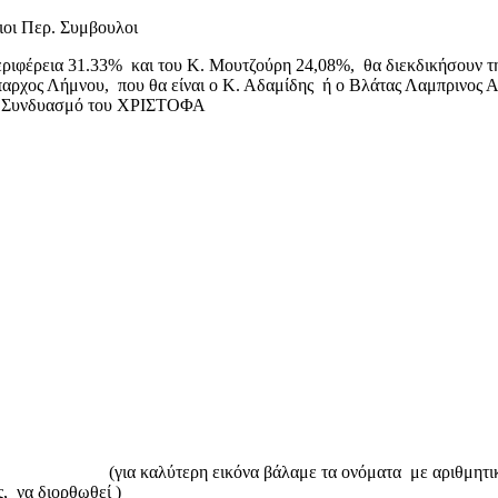
ριφέρεια 31.33% και του Κ. Μουτζούρη 24,08%, θα διεκδικήσουν τη
αρχος Λήμνου, που θα είναι ο Κ. Αδαμίδης ή ο Βλάτας Λαμπρινος Α.
ιρά Συνδυασμό του ΧΡΙΣΤΟΦΑ
ύτερη εικόνα βάλαμε τα ονόματα με αριθμητική σειρά, α
ός, να διορθωθεί )