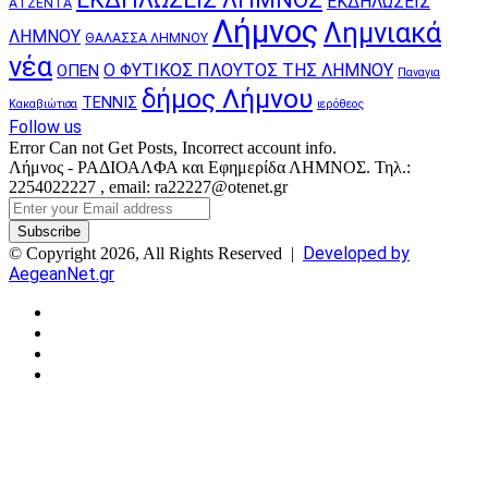
ΕΚΔΗΛΩΣΕΙΣ
ΑΤΖΕΝΤΑ
Λήμνος
Λημνιακά
ΛΗΜΝΟΥ
ΘΑΛΑΣΣΑ ΛΗΜΝΟΥ
νέα
Ο ΦΥΤΙΚΟΣ ΠΛΟΥΤΟΣ ΤΗΣ ΛΗΜΝΟΥ
ΟΠΕΝ
Παναγια
δήμος Λήμνου
ΤΕΝΝΙΣ
Κακαβιώτισα
ιερόθεος
Follow us
Error Can not Get Posts, Incorrect account info.
Λήμνος - ΡΑΔΙΟΑΛΦΑ και Εφημερίδα ΛΗΜΝΟΣ. Τηλ.:
2254022227 , email: ra22227@otenet.gr
Enter
your
Email
Developed by
© Copyright 2026, All Rights Reserved |
address
AegeanNet.gr
Facebook
X
YouTube
Instagram
Facebook
X
Back
to
top
button