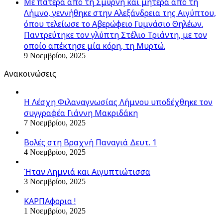
Με πατέρα από τη Σμύρνη και μητέρα από τη
Λήμνο, γεννήθηκε στην Αλεξάνδρεια της Αιγύπτου,
όπου τελείωσε το Αβερώφειο Γυμνάσιο Θηλέων.
Παντρεύτηκε τον γλύπτη Στέλιο Τριάντη, με τον
οποίο απέκτησε μία κόρη, τη Μυρτώ.
9 Νοεμβρίου, 2025
Ανακοινώσεις
Η Λέσχη Φιλαναγνωσίας Λήμνου υποδέχθηκε τον
συγγραφέα Γιάννη Μακριδάκη
7 Νοεμβρίου, 2025
Βολές στη Βραχνή Παναγιά Δευτ. 1
4 Νοεμβρίου, 2025
Ήταν Λημνιά και Αιγυπτιώτισσα
3 Νοεμβρίου, 2025
ΚΑΡΠΑφορια !
1 Νοεμβρίου, 2025