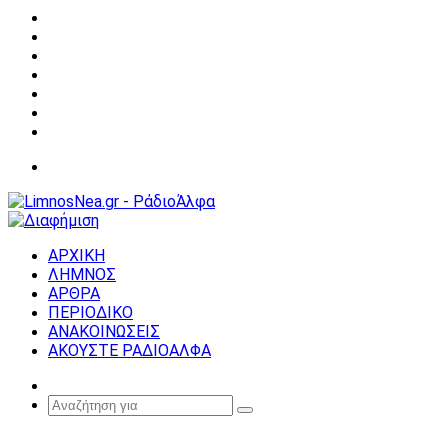
Facebook
X
YouTube
Instagram
Σύνδεση
Random
Article
Sidebar
Μενού
ΑΡΧΙΚΗ
ΛΗΜΝΟΣ
ΑΡΘΡΑ
ΠΕΡΙΟΔΙΚΟ
ΑΝΑΚΟΙΝΩΣΕΙΣ
ΑΚΟΥΣΤΕ ΡΑΔΙΟΑΛΦΑ
Random
Article
Αναζήτηση
για