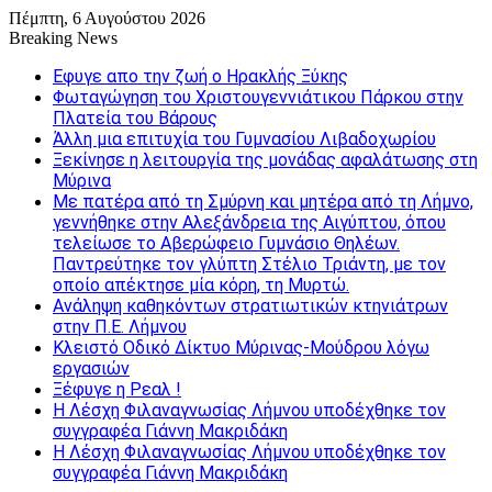
Πέμπτη, 6 Αυγούστου 2026
Breaking News
Εφυγε απο την ζωή o Ηρακλής Ξύκης
Φωταγώγηση του Χριστουγεννιάτικου Πάρκου στην
Πλατεία του Βάρους
Άλλη μια επιτυχία του Γυμνασίου Λιβαδοχωρίου
Ξεκίνησε η λειτουργία της μονάδας αφαλάτωσης στη
Μύρινα
Με πατέρα από τη Σμύρνη και μητέρα από τη Λήμνο,
γεννήθηκε στην Αλεξάνδρεια της Αιγύπτου, όπου
τελείωσε το Αβερώφειο Γυμνάσιο Θηλέων.
Παντρεύτηκε τον γλύπτη Στέλιο Τριάντη, με τον
οποίο απέκτησε μία κόρη, τη Μυρτώ.
Ανάληψη καθηκόντων στρατιωτικών κτηνιάτρων
στην Π.Ε. Λήμνου
Κλειστό Οδικό Δίκτυο Μύρινας-Μούδρου λόγω
εργασιών
Ξέφυγε η Ρεαλ !
Η Λέσχη Φιλαναγνωσίας Λήμνου υποδέχθηκε τον
συγγραφέα Γιάννη Μακριδάκη
Η Λέσχη Φιλαναγνωσίας Λήμνου υποδέχθηκε τον
συγγραφέα Γιάννη Μακριδάκη