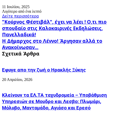
11 Ιουλίου, 2025
Λιγότερο από ένα λεπτό
Δείτε περισσότερα
"Κούρνος
"Κούρνος Φέστιβάλ", έχει να λέει ! Ο,τι πιο
Φέστιβάλ",
σπουδαίο στις Καλοκαιρινές Εκδηλώσεις,
έχει
Πανελλαδικά!
να
Η
λέει
Η Δήμαρχος στο Λέννο! Άργησαν αλλά το
Δήμαρχος
!
Ανακοίνωσαν...
στο
Ο,τι
Σχετικά Άρθρα
Λέννο!
πιο
Άργησαν
σπουδαίο
αλλά
στις
το
Καλοκαιρινές
Εφυγε απο την ζωή o Ηρακλής Ξύκης
Ανακοίνωσαν...
Εκδηλώσεις,
Πανελλαδικά!
20 Απριλίου, 2026
Κλείνουν τα ΕΛ.ΤΑ ταχυδρομεία – Υποβάθμιση
Υπηρεσιών σε Μουδρο και Λεσβο: Πλωμάρι,
Μόλυβο, Μανταμάδο, Αγιάσο και Ερεσό