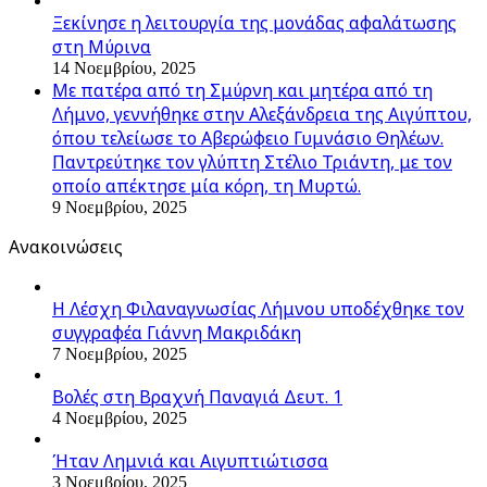
Ξεκίνησε η λειτουργία της μονάδας αφαλάτωσης
στη Μύρινα
14 Νοεμβρίου, 2025
Με πατέρα από τη Σμύρνη και μητέρα από τη
Λήμνο, γεννήθηκε στην Αλεξάνδρεια της Αιγύπτου,
όπου τελείωσε το Αβερώφειο Γυμνάσιο Θηλέων.
Παντρεύτηκε τον γλύπτη Στέλιο Τριάντη, με τον
οποίο απέκτησε μία κόρη, τη Μυρτώ.
9 Νοεμβρίου, 2025
Ανακοινώσεις
Η Λέσχη Φιλαναγνωσίας Λήμνου υποδέχθηκε τον
συγγραφέα Γιάννη Μακριδάκη
7 Νοεμβρίου, 2025
Βολές στη Βραχνή Παναγιά Δευτ. 1
4 Νοεμβρίου, 2025
Ήταν Λημνιά και Αιγυπτιώτισσα
3 Νοεμβρίου, 2025