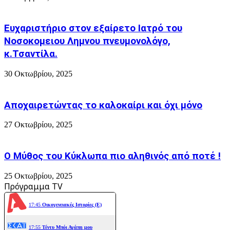
Εκδήλωση
σήμερα
του
1/8/23
Λυκειου
το
Ευχαριστήριο στον εξαίρετο Ιατρό του
-
όνομα
Νοσοκομειου Λημνου πνευμονολόγο,
Φωτογραφίες
του
!
κ.Τσαντίλα.
30 Οκτωβρίου, 2025
Αποχαιρετώντας το καλοκαίρι και όχι μόνο
27 Οκτωβρίου, 2025
Ο Μύθος του Κύκλωπα πιο αληθινός από ποτέ !
25 Οκτωβρίου, 2025
Πρόγραμμα TV