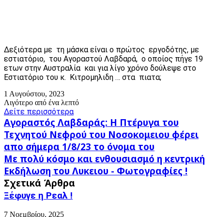
Δεξιότερα με τη μάσκα είναι ο πρώτος εργοδότης, με
εστιατόριο, του Αγοραστού Λαβδαρά, ο οποίος πήγε 19
ετων στην Αυστραλία και για λίγο χρόνο δούλεψε στο
Εστιατόριο του κ. Κιτρομηλιδη … στα πιατα;
1 Αυγούστου, 2023
Λιγότερο από ένα λεπτό
Δείτε περισσότερα
Αγοραστός
Αγοραστός Λαβδαράς: Η Πτέρυγα του
Λαβδαράς:
Τεχνητού Νεφρού του Νοσοκομειου φέρει
Η
απο σήμερα 1/8/23 το όνομα του
Πτέρυγα
Με
του
Με πολύ κόσμο και ενθουσιασμό η κεντρική
πολύ
Τεχνητού
Εκδήλωση του Λυκειου - Φωτογραφίες !
κόσμο
Νεφρού
Σχετικά Άρθρα
και
του
ενθουσιασμό
Νοσοκομειου
Ξέφυγε η Ρεαλ !
η
φέρει
κεντρική
απο
7 Νοεμβρίου, 2025