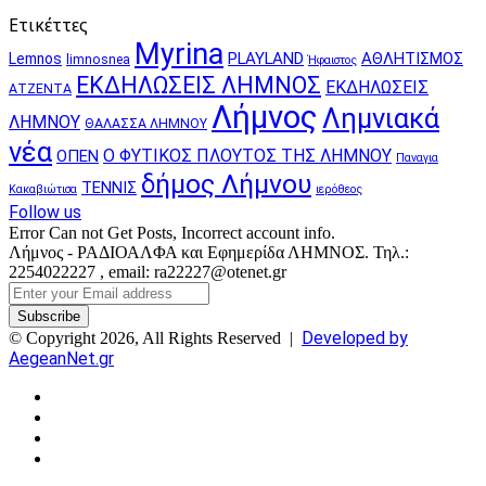
Ετικέττες
Myrina
PLAYLAND
ΑΘΛΗΤΙΣΜΟΣ
Lemnos
limnosnea
Ήφαιστος
ΕΚΔΗΛΩΣΕΙΣ ΛΗΜΝΟΣ
ΕΚΔΗΛΩΣΕΙΣ
ΑΤΖΕΝΤΑ
Λήμνος
Λημνιακά
ΛΗΜΝΟΥ
ΘΑΛΑΣΣΑ ΛΗΜΝΟΥ
νέα
Ο ΦΥΤΙΚΟΣ ΠΛΟΥΤΟΣ ΤΗΣ ΛΗΜΝΟΥ
ΟΠΕΝ
Παναγια
δήμος Λήμνου
ΤΕΝΝΙΣ
Κακαβιώτισα
ιερόθεος
Follow us
Error Can not Get Posts, Incorrect account info.
Λήμνος - ΡΑΔΙΟΑΛΦΑ και Εφημερίδα ΛΗΜΝΟΣ. Τηλ.:
2254022227 , email: ra22227@otenet.gr
Enter
your
Email
Developed by
© Copyright 2026, All Rights Reserved |
address
AegeanNet.gr
Facebook
X
YouTube
Instagram