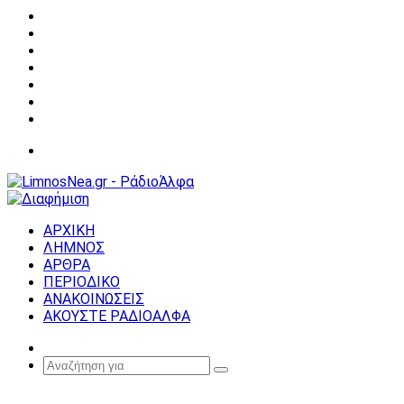
Facebook
X
YouTube
Instagram
Σύνδεση
Random
Article
Sidebar
Μενού
ΑΡΧΙΚΗ
ΛΗΜΝΟΣ
ΑΡΘΡΑ
ΠΕΡΙΟΔΙΚΟ
ΑΝΑΚΟΙΝΩΣΕΙΣ
ΑΚΟΥΣΤΕ ΡΑΔΙΟΑΛΦΑ
Random
Article
Αναζήτηση
για