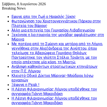
Σάββατο, 8 Αυγούστου 2026
Breaking News
Εφυγε απο την ζωή o Ηρακλής Ξύκης
Φωταγώγηση του Χριστουγεννιάτικου Πάρκου στην
Πλατεία του Βάρους
Άλλη μια επιτυχία του Γυμνασίου Λιβαδοχωρίου
Ξεκίνησε η λειτουργία της μονάδας αφαλάτωσης στη
Μύρινα
Με πατέρα από τη Σμύρνη και μητέρα από τη Λήμνο,
γεννήθηκε στην Αλεξάνδρεια της Αιγύπτου, όπου
τελείωσε το Αβερώφειο Γυμνάσιο Θηλέων.
Παντρεύτηκε τον γλύπτη Στέλιο Τριάντη, με τον
οποίο απέκτησε μία κόρη, τη Μυρτώ.
Ανάληψη καθηκόντων στρατιωτικών κτηνιάτρων
στην Π.Ε. Λήμνου
Κλειστό Οδικό Δίκτυο Μύρινας-Μούδρου λόγω
εργασιών
Ξέφυγε η Ρεαλ !
Η Λέσχη Φιλαναγνωσίας Λήμνου υποδέχθηκε τον
συγγραφέα Γιάννη Μακριδάκη
Η Λέσχη Φιλαναγνωσίας Λήμνου υποδέχθηκε τον
συγγραφέα Γιάννη Μακριδάκη