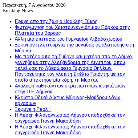
Παρασκευή, 7 Αυγούστου 2026
Breaking News
Εφυγε απο την ζωή o Ηρακλής Ξύκης
Φωταγώγηση του Χριστουγεννιάτικου Πάρκου στην
Πλατεία του Βάρους
Άλλη μια επιτυχία του Γυμνασίου Λιβαδοχωρίου
Ξεκίνησε η λειτουργία της μονάδας αφαλάτωσης στη
Μύρινα
Με πατέρα από τη Σμύρνη και μητέρα από τη Λήμνο,
γεννήθηκε στην Αλεξάνδρεια της Αιγύπτου, όπου
τελείωσε το Αβερώφειο Γυμνάσιο Θηλέων.
Παντρεύτηκε τον γλύπτη Στέλιο Τριάντη, με τον
οποίο απέκτησε μία κόρη, τη Μυρτώ.
Ανάληψη καθηκόντων στρατιωτικών κτηνιάτρων
στην Π.Ε. Λήμνου
Κλειστό Οδικό Δίκτυο Μύρινας-Μούδρου λόγω
εργασιών
Ξέφυγε η Ρεαλ !
Η Λέσχη Φιλαναγνωσίας Λήμνου υποδέχθηκε τον
συγγραφέα Γιάννη Μακριδάκη
Η Λέσχη Φιλαναγνωσίας Λήμνου υποδέχθηκε τον
συγγραφέα Γιάννη Μακριδάκη