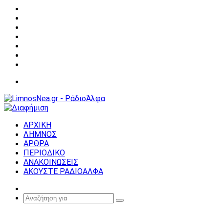
Facebook
X
YouTube
Instagram
Σύνδεση
Random
Article
Sidebar
Μενού
ΑΡΧΙΚΗ
ΛΗΜΝΟΣ
ΑΡΘΡΑ
ΠΕΡΙΟΔΙΚΟ
ΑΝΑΚΟΙΝΩΣΕΙΣ
ΑΚΟΥΣΤΕ ΡΑΔΙΟΑΛΦΑ
Random
Article
Αναζήτηση
για