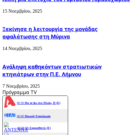
Σάμου
15 Νοεμβρίου, 2025
Ξεκίνησε η λειτουργία της μονάδας
αφαλάτωσης στη Μύρινα
14 Νοεμβρίου, 2025
Ανάληψη καθηκόντων στρατιωτικών
κτηνιάτρων στην Π.Ε. Λήμνου
7 Νοεμβρίου, 2025
Πρόγραμμα TV