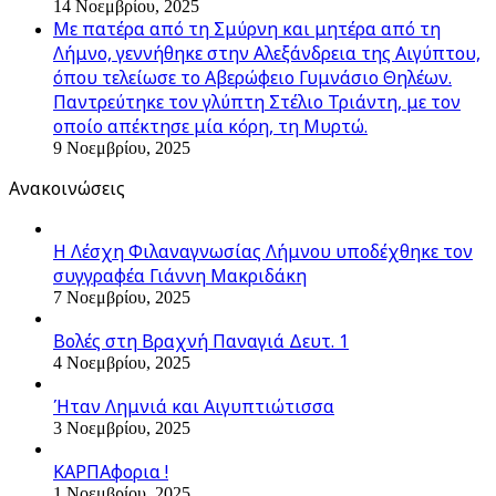
14 Νοεμβρίου, 2025
Με πατέρα από τη Σμύρνη και μητέρα από τη
Λήμνο, γεννήθηκε στην Αλεξάνδρεια της Αιγύπτου,
όπου τελείωσε το Αβερώφειο Γυμνάσιο Θηλέων.
Παντρεύτηκε τον γλύπτη Στέλιο Τριάντη, με τον
οποίο απέκτησε μία κόρη, τη Μυρτώ.
9 Νοεμβρίου, 2025
Ανακοινώσεις
Η Λέσχη Φιλαναγνωσίας Λήμνου υποδέχθηκε τον
συγγραφέα Γιάννη Μακριδάκη
7 Νοεμβρίου, 2025
Βολές στη Βραχνή Παναγιά Δευτ. 1
4 Νοεμβρίου, 2025
Ήταν Λημνιά και Αιγυπτιώτισσα
3 Νοεμβρίου, 2025
ΚΑΡΠΑφορια !
1 Νοεμβρίου, 2025