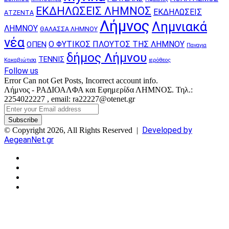
ΕΚΔΗΛΩΣΕΙΣ ΛΗΜΝΟΣ
ΕΚΔΗΛΩΣΕΙΣ
ΑΤΖΕΝΤΑ
Λήμνος
Λημνιακά
ΛΗΜΝΟΥ
ΘΑΛΑΣΣΑ ΛΗΜΝΟΥ
νέα
Ο ΦΥΤΙΚΟΣ ΠΛΟΥΤΟΣ ΤΗΣ ΛΗΜΝΟΥ
ΟΠΕΝ
Παναγια
δήμος Λήμνου
ΤΕΝΝΙΣ
Κακαβιώτισα
ιερόθεος
Follow us
Error Can not Get Posts, Incorrect account info.
Λήμνος - ΡΑΔΙΟΑΛΦΑ και Εφημερίδα ΛΗΜΝΟΣ. Τηλ.:
2254022227 , email: ra22227@otenet.gr
Enter
your
Email
Developed by
© Copyright 2026, All Rights Reserved |
address
AegeanNet.gr
Facebook
X
YouTube
Instagram
Facebook
X
Back
to
top