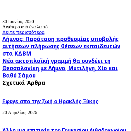
30 Ιουνίου, 2020
Λιγότερο από ένα λεπτό
Δείτε περισσότερα
Λήμνος:
Λήμνος: Παράταση προθεσμίας υποβολής
Παράταση
αιτήσεων πλήρωσης θέσεων εκπαιδευτών
προθεσμίας
στα ΚΔΒΜ
υποβολής
Νέα
αιτήσεων
Νέα ακτοπλοϊκή γραμμή θα συνδέει τη
ακτοπλοϊκή
πλήρωσης
Θεσσαλονίκη με Λήμνο, Μυτιλήνη, Χίο και
γραμμή
θέσεων
Βαθύ Σάμου
θα
εκπαιδευτών
συνδέει
Σχετικά Άρθρα
στα
τη
ΚΔΒΜ
Θεσσαλονίκη
με
Εφυγε απο την ζωή o Ηρακλής Ξύκης
Λήμνο,
Μυτιλήνη,
20 Απριλίου, 2026
Χίο
και
Βαθύ
Άλλη μια επιτυχία του Γυμνασίου Λιβαδοχωρίου