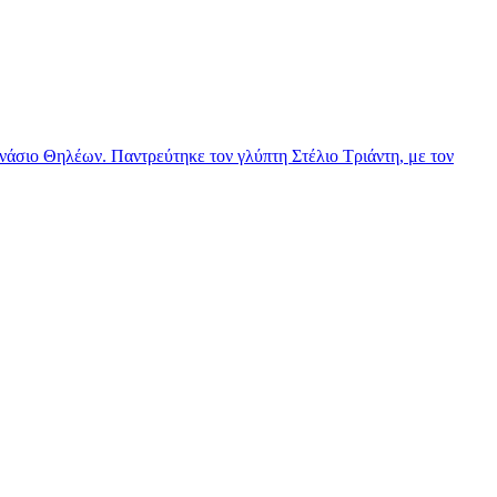
νάσιο Θηλέων. Παντρεύτηκε τον γλύπτη Στέλιο Τριάντη, με τον