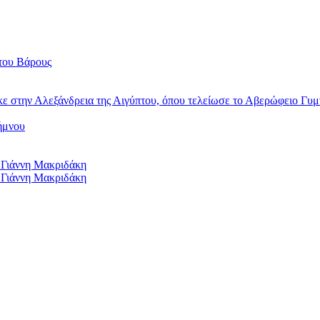
του Βάρους
κε στην Αλεξάνδρεια της Αιγύπτου, όπου τελείωσε το Αβερώφειο Γυμ
ήμνου
 Γιάννη Μακριδάκη
 Γιάννη Μακριδάκη