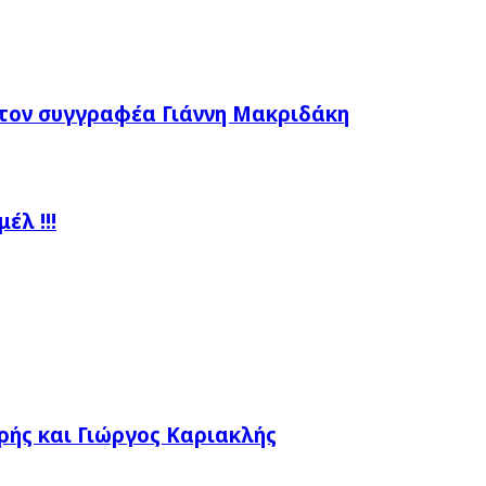
τον συγγραφέα Γιάννη Μακριδάκη
λ !!!
ής και Γιώργος Καριακλής