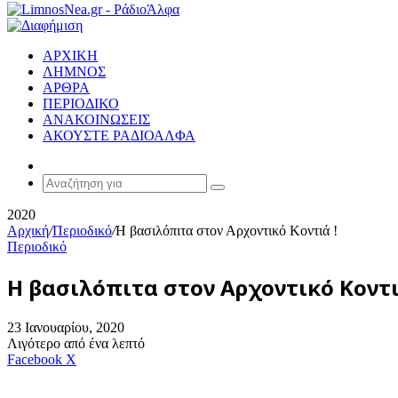
ΑΡΧΙΚΗ
ΛΗΜΝΟΣ
ΑΡΘΡΑ
ΠΕΡΙΟΔΙΚΟ
ΑΝΑΚΟΙΝΩΣΕΙΣ
ΑΚΟΥΣΤΕ ΡΑΔΙΟΑΛΦΑ
Random
Article
Αναζήτηση
για
2020
Αρχική
/
Περιοδικό
/
Η βασιλόπιτα στον Αρχοντικό Κοντιά !
Περιοδικό
Η βασιλόπιτα στον Αρχοντικό Κοντι
23 Ιανουαρίου, 2020
Λιγότερο από ένα λεπτό
Messenger
Messenger
WhatsApp
Viber
Κοινοποίηση
Facebook
X
μέσω
E-