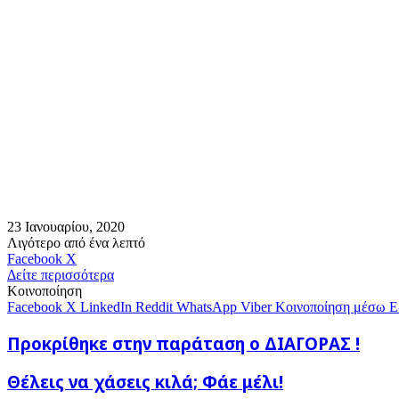
23 Ιανουαρίου, 2020
Λιγότερο από ένα λεπτό
Messenger
Messenger
WhatsApp
Viber
Κοινοποίηση
Facebook
X
μέσω
Δείτε περισσότερα
E-
Κοινοποίηση
mail
Facebook
X
LinkedIn
Reddit
WhatsApp
Viber
Κοινοποίηση μέσω E
Προκρίθηκε
Προκρίθηκε στην παράταση ο ΔΙΑΓΟΡΑΣ !
στην
παράταση
Θέλεις
Θέλεις να χάσεις κιλά; Φάε μέλι!
ο
να