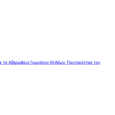
σε το Αβερώφειο Γυμνάσιο Θηλέων. Παντρεύτηκε τον