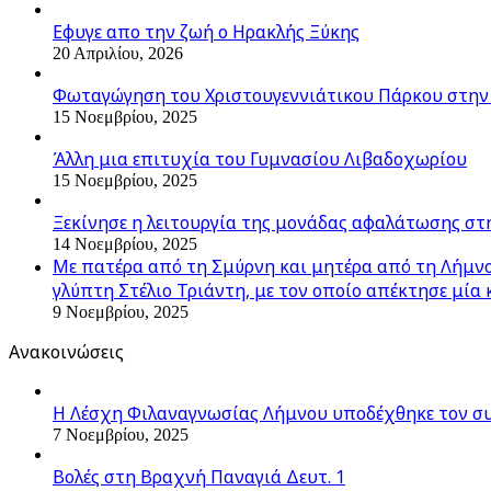
Εφυγε απο την ζωή o Ηρακλής Ξύκης
20 Απριλίου, 2026
Φωταγώγηση του Χριστουγεννιάτικου Πάρκου στην
15 Νοεμβρίου, 2025
Άλλη μια επιτυχία του Γυμνασίου Λιβαδοχωρίου
15 Νοεμβρίου, 2025
Ξεκίνησε η λειτουργία της μονάδας αφαλάτωσης στ
14 Νοεμβρίου, 2025
Με πατέρα από τη Σμύρνη και μητέρα από τη Λήμνο,
γλύπτη Στέλιο Τριάντη, με τον οποίο απέκτησε μία 
9 Νοεμβρίου, 2025
Ανακοινώσεις
Η Λέσχη Φιλαναγνωσίας Λήμνου υποδέχθηκε τον σ
7 Νοεμβρίου, 2025
Βολές στη Βραχνή Παναγιά Δευτ. 1