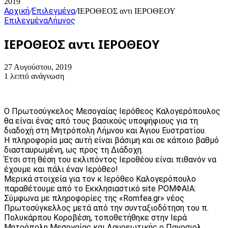
2019
Αρχική
Επιλεγμένα
/
/
ΙΕΡΟΘΕΟΣ αντι ΙΕΡΟΘΕΟΥ
Επιλεγμένα
Λήμνος
ΙΕΡΟΘΕΟΣ αντι ΙΕΡΟΘΕΟΥ
27 Αυγούστου, 2019
1 λεπτό ανάγνωση
Ο Πρωτοσύγκελος Μεσογαίας Ιερόθεος Καλογερόπουλος
θα είναι ένας από τους βασικούς υποψήφιους για τη
διαδοχή στη Μητρόπολη Λήμνου και Άγιου Ευστρατίου.
Η πληροφορία μας αυτή είναι βάσιμη και σε κάποιο βαθμό
διασταυρωμένη, ως προς τη Διάδοχη.
Έτσι στη θέση του εκλιπόντος Ιεροθέου είναι πιθανόν να
έχουμε και πάλι έναν Ιερόθεο!
Μερικά στοιχεία για τον κ Ιερόθεο Καλογερόπουλο
παραθέτουμε από το Εκκλησιαστικό site ΡΟΜΦΑΙΑ:
Σύμφωνα με πληροφορίες της «Romfea.gr» νέος
Πρωτοσύγκελλος μετά από την συνταξιοδότηση του π.
Πολυκάρπου Κοροβέση, τοποθετήθηκε στην Ιερά
Μητρόπολη Μεσογαίας και Λαυρεωτικής ο Πανοσιολ.