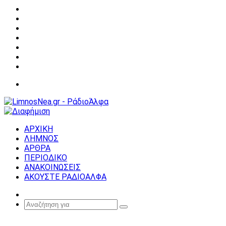
Facebook
X
YouTube
Instagram
Σύνδεση
Random
Article
Sidebar
Μενού
ΑΡΧΙΚΗ
ΛΗΜΝΟΣ
ΑΡΘΡΑ
ΠΕΡΙΟΔΙΚΟ
ΑΝΑΚΟΙΝΩΣΕΙΣ
ΑΚΟΥΣΤΕ ΡΑΔΙΟΑΛΦΑ
Random
Article
Αναζήτηση
για