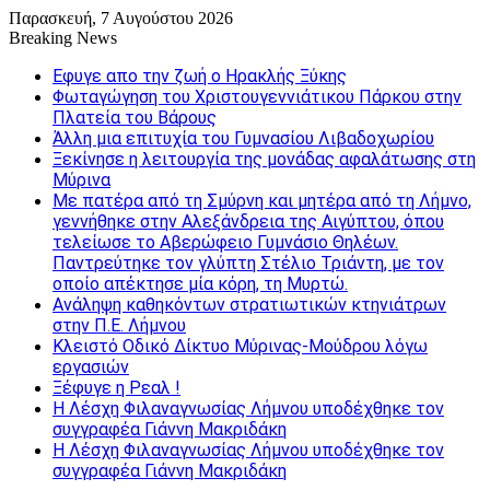
Παρασκευή, 7 Αυγούστου 2026
Breaking News
Εφυγε απο την ζωή o Ηρακλής Ξύκης
Φωταγώγηση του Χριστουγεννιάτικου Πάρκου στην
Πλατεία του Βάρους
Άλλη μια επιτυχία του Γυμνασίου Λιβαδοχωρίου
Ξεκίνησε η λειτουργία της μονάδας αφαλάτωσης στη
Μύρινα
Με πατέρα από τη Σμύρνη και μητέρα από τη Λήμνο,
γεννήθηκε στην Αλεξάνδρεια της Αιγύπτου, όπου
τελείωσε το Αβερώφειο Γυμνάσιο Θηλέων.
Παντρεύτηκε τον γλύπτη Στέλιο Τριάντη, με τον
οποίο απέκτησε μία κόρη, τη Μυρτώ.
Ανάληψη καθηκόντων στρατιωτικών κτηνιάτρων
στην Π.Ε. Λήμνου
Κλειστό Οδικό Δίκτυο Μύρινας-Μούδρου λόγω
εργασιών
Ξέφυγε η Ρεαλ !
Η Λέσχη Φιλαναγνωσίας Λήμνου υποδέχθηκε τον
συγγραφέα Γιάννη Μακριδάκη
Η Λέσχη Φιλαναγνωσίας Λήμνου υποδέχθηκε τον
συγγραφέα Γιάννη Μακριδάκη