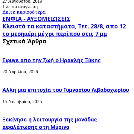
27 Αυγούστου, 2019
1 λεπτό ανάγνωση
Δείτε περισσότερα
ΕΝΦΙΑ
ΕΝΦΙΑ - ΑΥΞΟΜΕΙΩΣΕΙΣ
-
Κλειστά
Κλειστά τα καταστήματα, Τετ. 28/8, απο 12
ΑΥΞΟΜΕΙΩΣΕΙΣ
τα
το μεσημέρι μέχρι περίπου στις 7 μμ
καταστήματα,
Σχετικά Άρθρα
Τετ.
28/8,
απο
12
Εφυγε απο την ζωή o Ηρακλής Ξύκης
το
μεσημέρι
20 Απριλίου, 2026
μέχρι
περίπου
στις
Άλλη μια επιτυχία του Γυμνασίου Λιβαδοχωρίου
7
μμ
15 Νοεμβρίου, 2025
Ξεκίνησε η λειτουργία της μονάδας
αφαλάτωσης στη Μύρινα