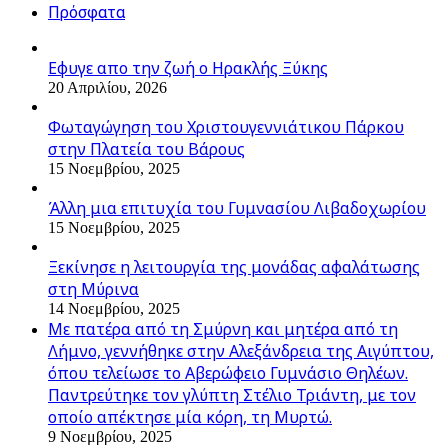
Πρόσφατα
Εφυγε απο την ζωή o Ηρακλής Ξύκης
20 Απριλίου, 2026
Φωταγώγηση του Χριστουγεννιάτικου Πάρκου
στην Πλατεία του Βάρους
15 Νοεμβρίου, 2025
Άλλη μια επιτυχία του Γυμνασίου Λιβαδοχωρίου
15 Νοεμβρίου, 2025
Ξεκίνησε η λειτουργία της μονάδας αφαλάτωσης
στη Μύρινα
14 Νοεμβρίου, 2025
Με πατέρα από τη Σμύρνη και μητέρα από τη
Λήμνο, γεννήθηκε στην Αλεξάνδρεια της Αιγύπτου,
όπου τελείωσε το Αβερώφειο Γυμνάσιο Θηλέων.
Παντρεύτηκε τον γλύπτη Στέλιο Τριάντη, με τον
οποίο απέκτησε μία κόρη, τη Μυρτώ.
9 Νοεμβρίου, 2025