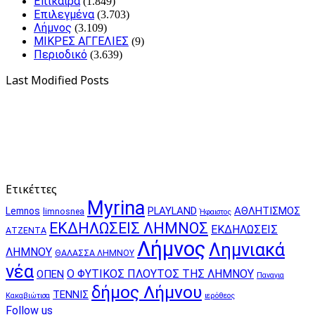
Επίκαιρα
(1.849)
Επιλεγμένα
(3.703)
Λήμνος
(3.109)
ΜΙΚΡΕΣ ΑΓΓΕΛΙΕΣ
(9)
Περιοδικό
(3.639)
Last Modified Posts
Ετικέττες
Myrina
PLAYLAND
ΑΘΛΗΤΙΣΜΟΣ
Lemnos
limnosnea
Ήφαιστος
ΕΚΔΗΛΩΣΕΙΣ ΛΗΜΝΟΣ
ΕΚΔΗΛΩΣΕΙΣ
ΑΤΖΕΝΤΑ
Λήμνος
Λημνιακά
ΛΗΜΝΟΥ
ΘΑΛΑΣΣΑ ΛΗΜΝΟΥ
νέα
Ο ΦΥΤΙΚΟΣ ΠΛΟΥΤΟΣ ΤΗΣ ΛΗΜΝΟΥ
ΟΠΕΝ
Παναγια
δήμος Λήμνου
ΤΕΝΝΙΣ
Κακαβιώτισα
ιερόθεος
Follow us