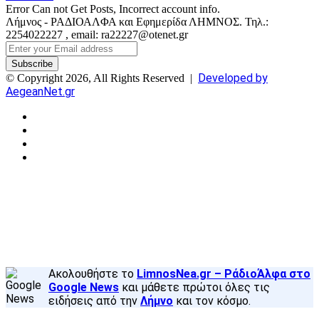
Error Can not Get Posts, Incorrect account info.
Λήμνος - ΡΑΔΙΟΑΛΦΑ και Εφημερίδα ΛΗΜΝΟΣ. Τηλ.:
2254022227 , email: ra22227@otenet.gr
Enter
your
Email
Developed by
© Copyright 2026, All Rights Reserved |
address
AegeanNet.gr
Facebook
X
YouTube
Instagram
Facebook
X
Back
to
top
button
Ακολουθήστε το
LimnosNea.gr – ΡάδιοΆλφα στο
Google News
και μάθετε πρώτοι όλες τις
ειδήσεις από την
Λήμνο
και τον κόσμο.